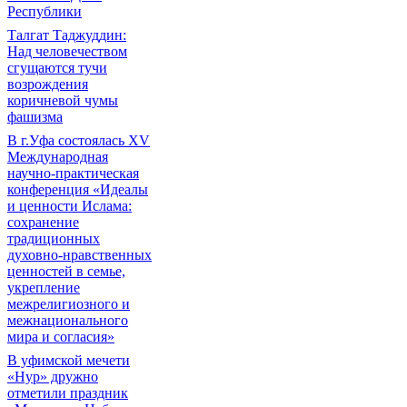
Республики
Талгат Таджуддин:
Над человечеством
сгущаются тучи
возрождения
коричневой чумы
фашизма
В г.Уфа состоялась XV
Международная
научно-практическая
конференция «Идеалы
и ценности Ислама:
сохранение
традиционных
духовно-нравственных
ценностей в семье,
укрепление
межрелигиозного и
межнационального
мира и согласия»
В уфимской мечети
«Нур» дружно
отметили праздник