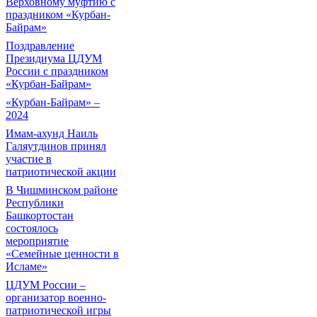
Верховному муфтию с
праздником «Курбан-
Байрам»
Поздравление
Президиума ЦДУМ
России с праздником
«Курбан-Байрам»
«Курбан-Байрам» –
2024
Имам-ахунд Наиль
Галяутдинов принял
участие в
патриотической акции
В Чишминском районе
Республики
Башкортостан
состоялось
мероприятие
«Семейные ценности в
Исламе»
ЦДУМ России –
организатор военно-
патриотической игры