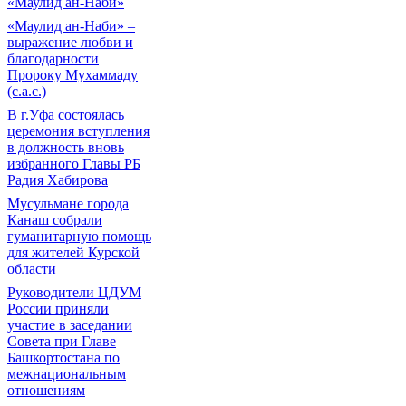
«Маулид ан-Наби»
«Маулид ан-Наби» –
выражение любви и
благодарности
Пророку Мухаммаду
(с.а.с.)
В г.Уфа состоялась
церемония вступления
в должность вновь
избранного Главы РБ
Радия Хабирова
Мусульмане города
Канаш собрали
гуманитарную помощь
для жителей Курской
области
Руководители ЦДУМ
России приняли
участие в заседании
Совета при Главе
Башкортостана по
межнациональным
отношениям