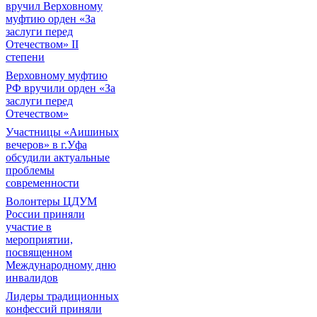
вручил Верховному
муфтию орден «За
заслуги перед
Отечеством» II
степени
Верховному муфтию
РФ вручили орден «За
заслуги перед
Отечеством»
Участницы «Аишиных
вечеров» в г.Уфа
обсудили актуальные
проблемы
современности
Волонтеры ЦДУМ
России приняли
участие в
мероприятии,
посвященном
Международному дню
инвалидов
Лидеры традиционных
конфессий приняли