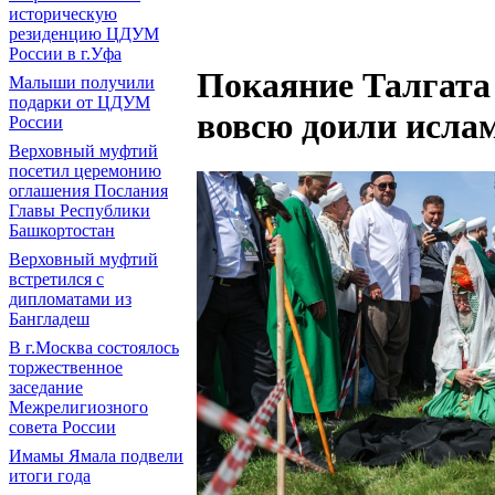
историческую
резиденцию ЦДУМ
России в г.Уфа
Покаяние Талгата
Малыши получили
подарки от ЦДУМ
вовсю доили исла
России
Верховный муфтий
посетил церемонию
оглашения Послания
Главы Республики
Башкортостан
Верховный муфтий
встретился с
дипломатами из
Бангладеш
В г.Москва состоялось
торжественное
заседание
Межрелигиозного
совета России
Имамы Ямала подвели
итоги года