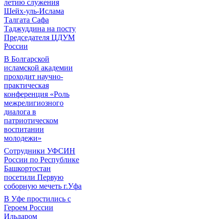
летию служения
Шейх-уль-Ислама
Талгата Сафа
Таджуддина на посту
Председателя ЦДУМ
России
В Болгарской
исламской академии
проходит научно-
практическая
конференция «Роль
межрелигиозного
диалога в
патриотическом
воспитании
молодежи»
Сотрудники УФСИН
России по Республике
Башкортостан
посетили Первую
соборную мечеть г.Уфа
В Уфе простились с
Героем России
Ильдаром