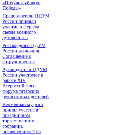
«Почувствуй вкус
Победы»
Представители ЦДУМ
России приняли
участие в Первом
съезде военного
духовенства
Росгвардия и ЦДУМ
России заключили
Соглашение о
сотрудничестве
Руководители ЦДУМ
России участвуют в
работе XIV
Всероссийского
форума татарских
религиозных деятелей
Верховный муфтий
принял участие в
праздничном
торжественном
собрании,
посвященном 79-й