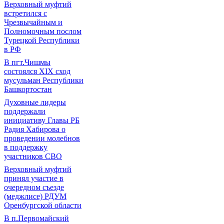
Верховный муфтий
встретился с
Чрезвычайным и
Полномочным послом
Турецкой Республики
в РФ
В пгт.Чишмы
состоялся XIX сход
мусульман Республики
Башкортостан
Духовные лидеры
поддержали
инициативу Главы РБ
Радия Хабирова о
проведении молебнов
в поддержку
участников СВО
Верховный муфтий
принял участие в
очередном съезде
(меджлисе) РДУМ
Оренбургской области
В п.Первомайский