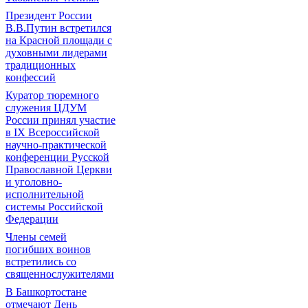
Президент России
В.В.Путин встретился
на Красной площади с
духовными лидерами
традиционных
конфессий
Куратор тюремного
служения ЦДУМ
России принял участие
в IX Всероссийской
научно-практической
конференции Русской
Православной Церкви
и уголовно-
исполнительной
системы Российской
Федерации
Члены семей
погибших воинов
встретились со
священнослужителями
В Башкортостане
отмечают День