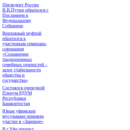
Президент России
В.В.Путин обратился с
Посланием к
Федеральному
Собранию
Верховный муфтий
обратился к
участникам семинара-
совещания
«Сохранение
традиционных
семейных ценностей –
залог стабильности
общества и
государства»
Состоялся очередной
Пленум РДУМ
Республики
Башкортостан
Юные уфимские
мусульмане приняли
участие в «Зарнице»
В г.Уфа прошел