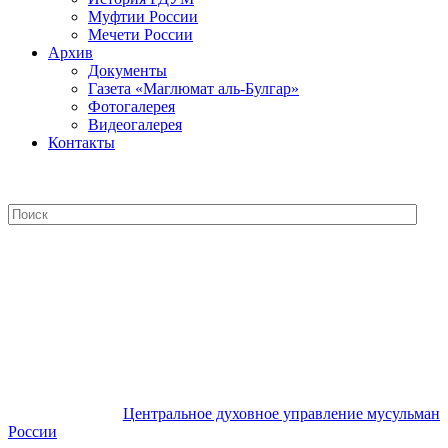
Муфтии России
Мечети России
Архив
Документы
Газета «Маглюмат аль-Булгар»
Фотогалерея
Видеогалерея
Контакты
Центральное духовное управление
мусульман России
Центральное духовное управление мусульман
России