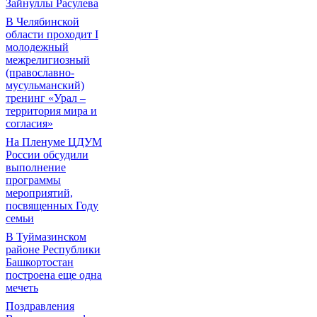
Зайнуллы Расулева
В Челябинской
области проходит I
молодежный
межрелигиозный
(православно-
мусульманский)
тренинг «Урал –
территория мира и
согласия»
На Пленуме ЦДУМ
России обсудили
выполнение
программы
мероприятий,
посвященных Году
семьи
В Туймазинском
районе Республики
Башкортостан
построена еще одна
мечеть
Поздравления