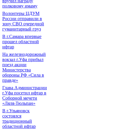
вручил награду
полковому имаму
Волонтеры ЦДУМ
России отправили в
зону СВО очередной
гуманитарный груз
В г.Самара впервые
прошел областной
ифтар
На железнодорожный
вокзал г.Уфа прибыл
поезд акции
Министерства
обороны РФ «Сила в
правде»
Глава Администрации
г.Уфа посетил ифтар в
Соборной мечети
«Ляля-Тюльпан»
В г.Ульяновск
состоялся
традиционный
областной ифтар