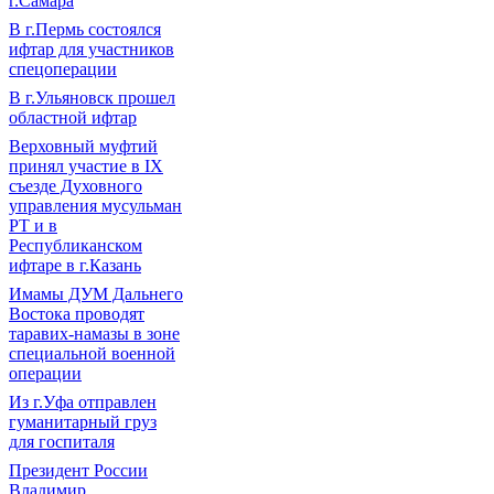
г.Самара
В г.Пермь состоялся
ифтар для участников
спецоперации
В г.Ульяновск прошел
областной ифтар
Верховный муфтий
принял участие в IХ
съезде Духовного
управления мусульман
РТ и в
Республиканском
ифтаре в г.Казань
Имамы ДУМ Дальнего
Востока проводят
таравих-намазы в зоне
специальной военной
операции
Из г.Уфа отправлен
гуманитарный груз
для госпиталя
Президент России
Владимир