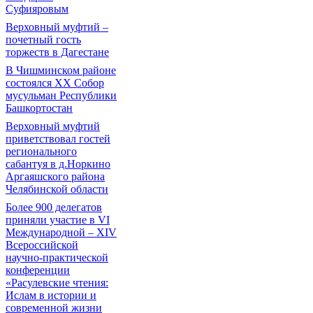
Суфияровым
Верховный муфтий –
почетный гость
торжеств в Дагестане
В Чишминском районе
состоялся XX Собор
мусульман Республики
Башкортостан
Верховный муфтий
приветствовал гостей
регионального
сабантуя в д.Норкино
Аргаяшского района
Челябинской области
Более 900 делегатов
приняли участие в VI
Международной – ХIV
Всероссийской
научно-практической
конференции
«Расулевские чтения:
Ислам в истории и
современной жизни