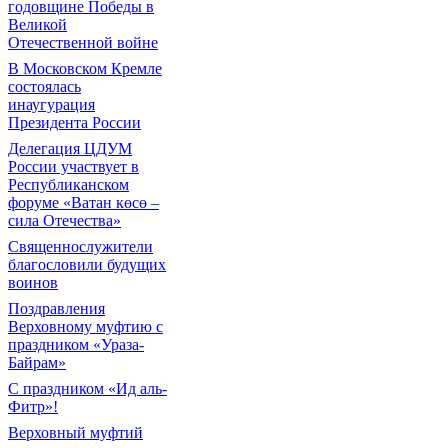
годовщине Победы в
Великой
Отечественной войне
В Московском Кремле
состоялась
инаугурация
Президента России
Делегация ЦДУМ
России участвует в
Республиканском
форуме «Ватан көсө –
сила Отечества»
Священнослужители
благословили будущих
воинов
Поздравления
Верховному муфтию с
праздником «Ураза-
Байрам»
С праздником «Ид аль-
Фитр»!
Верховный муфтий