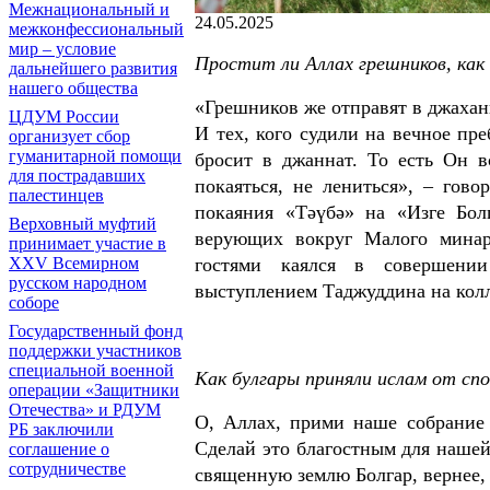
Межнациональный и
24.05.2025
межконфессиональный
мир – условие
Простит ли Аллах грешников, как
дальнейшего развития
нашего общества
«Грешников же отправят в джаханн
ЦДУМ России
И тех, кого судили на вечное пре
организует сбор
гуманитарной помощи
бросит в джаннат. То есть Он в
для пострадавших
покаяться, не лениться», – гов
палестинцев
покаяния «Тәүбә» на «Изге Бол
Верховный муфтий
верующих вокруг Малого минаре
принимает участие в
гостями каялся в совершении
XXV Всемирном
русском народном
выступлением Таджуддина на кол
соборе
Государственный фонд
поддержки участников
специальной военной
Как булгары приняли ислам от спо
операции «Защитники
Отечества» и РДУМ
О, Аллах, прими наше собрание 
РБ заключили
Сделай это благостным для нашей
соглашение о
сотрудничестве
священную землю Болгар, вернее, 