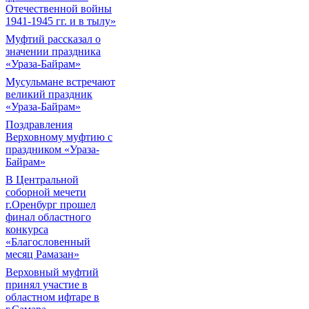
Отечественной войны
1941-1945 гг. и в тылу»
Муфтий рассказал о
значении праздника
«Ураза-Байрам»
Мусульмане встречают
великий праздник
«Ураза-Байрам»
Поздравления
Верховному муфтию с
праздником «Ураза-
Байрам»
В Центральной
соборной мечети
г.Оренбург прошел
финал областного
конкурса
«Благословенный
месяц Рамазан»
Верховный муфтий
принял участие в
областном ифтаре в