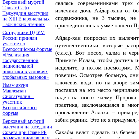
Верховный муфтий
являясь современниками трех с
Талгат Сафа
излечили дочь Айдар-хана от бо
Таджуддин выступил
сподвижника, не 3 тысячи, не
на ХIII Епархиальных
Табынских чтениях
присоединились к умме нашего Пр
Сотрудники ЦДУМ
Айдар-хан попросил их вылечит
России приняли
участие во
путешественники, которые расп
Всероссийском форуме
(с.а.с.). Вот посох, чалма и ч
«Реализация
Примите Ислам, чтобы достичь ис
государственной
национальной
исцелите, а потом посмотрим. 
политики в условиях
поверим. Осмотрев больную, они
глобальных вызовов»
ключевая вода, но на дворе зим
Имам-ахунд
поставил на это место чернильни
Мавлемзан
Сибгатуллин –
надел на посох чалму Пророка (
участник
практика, заключающаяся в мно
Всероссийского
прославление Аллаха, – прим.ред
форума
забил родник. Это не я придумал,
Верховный муфтий
выступил на заседании
Сахабы велят сделать из березы
Совета при Главе РБ
по межнациональным