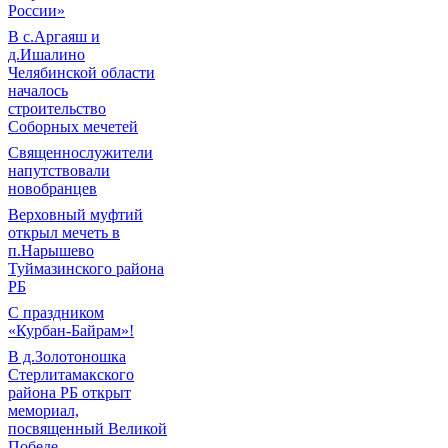
России»
В с.Аргаяш и
д.Ишалино
Челябинской области
началось
строительство
Соборных мечетей
Священнослужители
напутствовали
новобранцев
Верховный муфтий
открыл мечеть в
п.Нарышево
Туймазинского района
РБ
С праздником
«Курбан-Байрам»!
В д.Золотоношка
Стерлитамакского
района РБ открыт
мемориал,
посвященный Великой
Победе