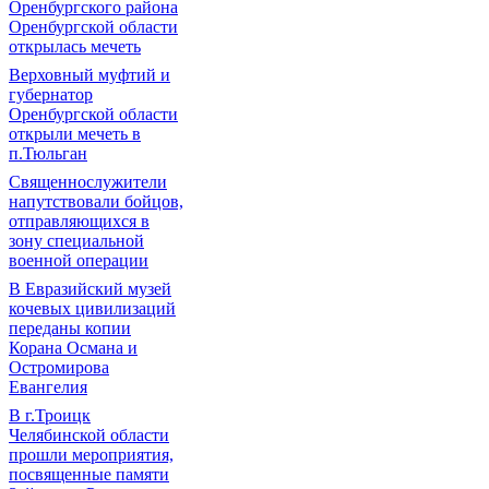
Оренбургского района
Оренбургской области
открылась мечеть
Верховный муфтий и
губернатор
Оренбургской области
открыли мечеть в
п.Тюльган
Священнослужители
напутствовали бойцов,
отправляющихся в
зону специальной
военной операции
В Евразийский музей
кочевых цивилизаций
переданы копии
Корана Османа и
Остромирова
Евангелия
В г.Троицк
Челябинской области
прошли мероприятия,
посвященные памяти