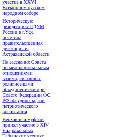
участие в XXVI
Всемирном русском
народном соборе
Историческую
резиденцию ЦДУМ
России в г.Уфа
посетила
правительственная
делегация из
Астраханской области
На заседание Совета
по межнациональным
отношениям и
взаимодействию с
религиозными
объединениями при
Совете Федерации ФС
РФ обсудили задачи
патриотического
воспитания
Верховный муфтий
принял участие в ХIV
Епархиальных
Табынских чтениях