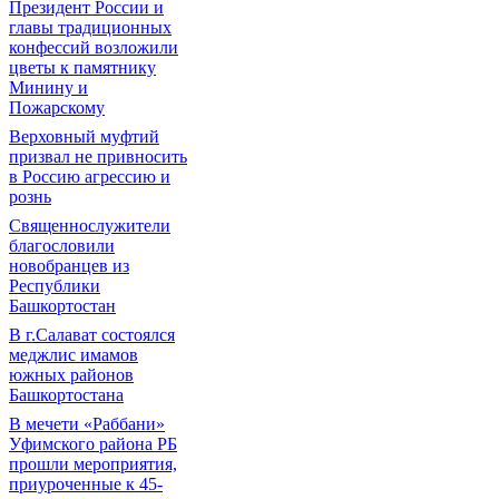
Президент России и
главы традиционных
конфессий возложили
цветы к памятнику
Минину и
Пожарскому
Верховный муфтий
призвал не привносить
в Россию агрессию и
рознь
Священнослужители
благословили
новобранцев из
Республики
Башкортостан
В г.Салават состоялся
меджлис имамов
южных районов
Башкортостана
В мечети «Раббани»
Уфимского района РБ
прошли мероприятия,
приуроченные к 45-