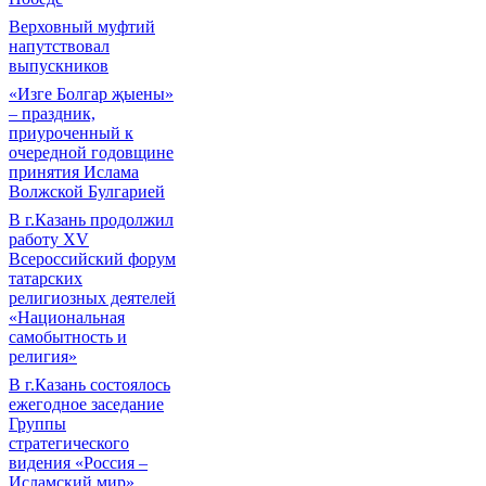
Верховный муфтий
напутствовал
выпускников
«Изге Болгар җыены»
– праздник,
приуроченный к
очередной годовщине
принятия Ислама
Волжской Булгарией
В г.Казань продолжил
работу XV
Всероссийский форум
татарских
религиозных деятелей
«Национальная
самобытность и
религия»
В г.Казань состоялось
ежегодное заседание
Группы
стратегического
видения «Россия –
Исламский мир»