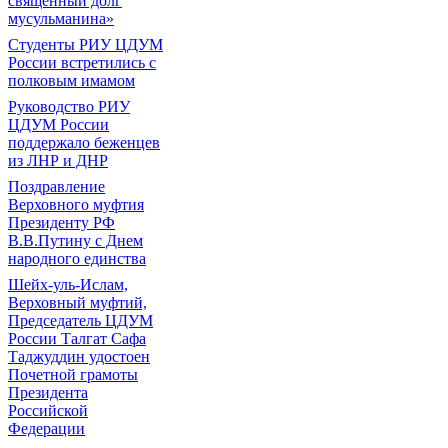
священный долг
мусульманина»
Студенты РИУ ЦДУМ
России встретились с
полковым имамом
Руководство РИУ
ЦДУМ России
поддержало беженцев
из ЛНР и ДНР
Поздравление
Верховного муфтия
Президенту РФ
В.В.Путину с Днем
народного единства
Шейх-уль-Ислам,
Верховный муфтий,
Председатель ЦДУМ
России Талгат Сафа
Таджуддин удостоен
Почетной грамоты
Президента
Российской
Федерации