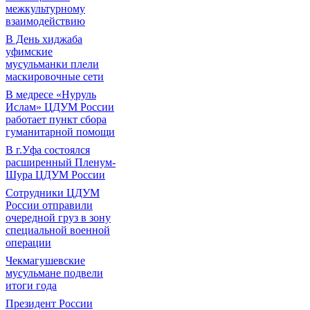
межкультурному
взаимодействию
В День хиджаба
уфимские
мусульманки плели
маскировочные сети
В медресе «Нуруль
Ислам» ЦДУМ России
работает пункт сбора
гуманитарной помощи
В г.Уфа состоялся
расширенный Пленум-
Шура ЦДУМ России
Сотрудники ЦДУМ
России отправили
очередной груз в зону
специальной военной
операции
Чекмагушевские
мусульмане подвели
итоги года
Президент России