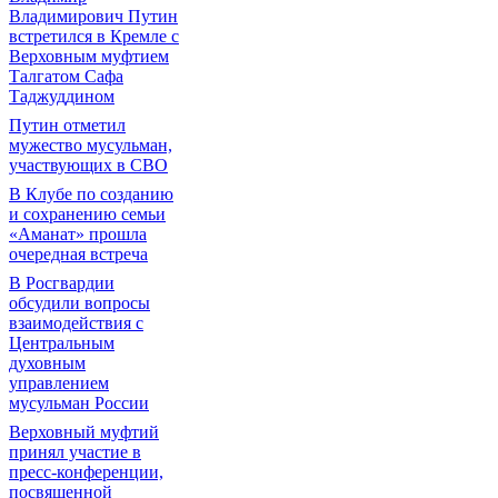
Владимирович Путин
встретился в Кремле с
Верховным муфтием
Талгатом Сафа
Таджуддином
Путин отметил
мужество мусульман,
участвующих в СВО
В Клубе по созданию
и сохранению семьи
«Аманат» прошла
очередная встреча
В Росгвардии
обсудили вопросы
взаимодействия с
Центральным
духовным
управлением
мусульман России
Верховный муфтий
принял участие в
пресс-конференции,
посвященной