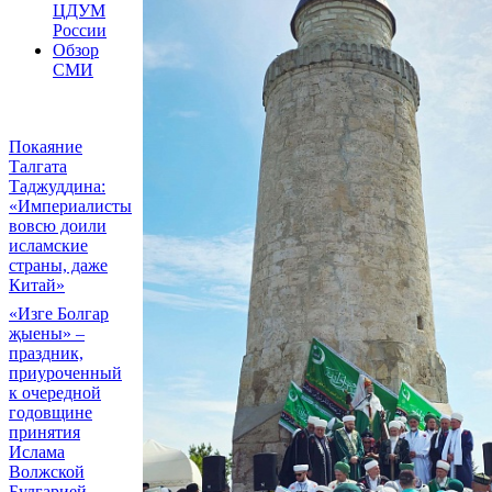
ЦДУМ
России
Обзор
СМИ
Покаяние
Талгата
Таджуддина:
«Империалисты
вовсю доили
исламские
страны, даже
Китай»
«Изге Болгар
җыены» –
праздник,
приуроченный
к очередной
годовщине
принятия
Ислама
Волжской
Булгарией