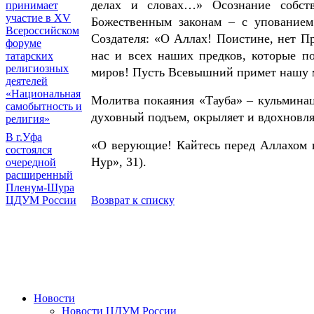
делах и словах…» Осознание собст
принимает
участие в XV
Божественным законам – с упование
Всероссийском
Создателя: «О Аллах! Поистине, нет П
форуме
нас и всех наших предков, которые по
татарских
религиозных
миров! Пусть Всевышний примет нашу 
деятелей
«Национальная
Молитва покаяния «Тауба» – кульмина
самобытность и
духовный подъем, окрыляет и вдохновл
религия»
В г.Уфа
«О верующие! Кайтесь перед Аллахом 
состоялся
Нур», 31).
очередной
расширенный
Пленум-Шура
Возврат к списку
ЦДУМ России
Новости
Новости ЦДУМ России