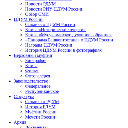
Новости РДУМ
Новости РИУ ЦДУМ России
Обзор СМИ
ЦДУМ России
Справка о ЦДУМ России
Книга «Исторические очерки»
Книга «Мусульманское духовное собрание»
«Панорама Башкортостана» о ЦДУМ России
Награды ЦДУМ России
История ЦДУМ России в фотографиях
Верховный муфтий
Биография
Книга
Фильм
Фотогалерея
Законодательство
Федеральное
Республиканское
Структура
Справка о РДУМ
История РДУМ
Муфтии России
Мечети России
Архив
Документы