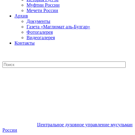
Муфтии России
Мечети России
Архив
Документы
Газета «Маглюмат аль-Булгар»
Фотогалерея
Видеогалерея
Контакты
Центральное духовное управление
мусульман России
Центральное духовное управление мусульман
России