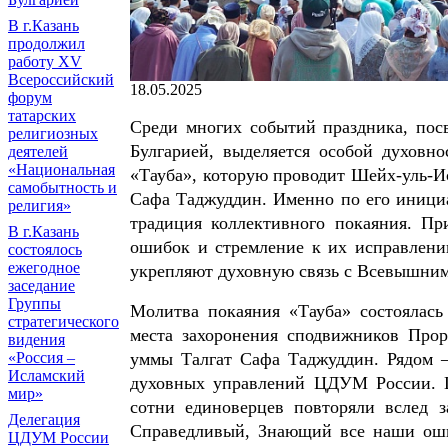
В г.Казань
продолжил
работу XV
Всероссийский
18.05.2025
форум
татарских
Среди многих событий праздника, пос
религиозных
Булгарией, выделяется особой духовн
деятелей
«Национальная
«Тауба», которую проводит Шейх-уль-
самобытность и
Сафа Таджуддин. Именно по его инициа
религия»
традиция коллективного покаяния. Пр
В г.Казань
ошибок и стремление к их исправлен
состоялось
ежегодное
укрепляют духовную связь с Всевышним
заседание
Группы
Молитва покаяния «Тауба» состоялась
стратегического
места захоронения сподвижников Прор
видения
уммы Талгат Сафа Таджуддин. Рядом –
«Россия –
Исламский
духовных управлений ЦДУМ России. Ше
мир»
сотни единоверцев повторяли вслед 
Делегация
Справедливый, Знающий все наши оши
ЦДУМ России