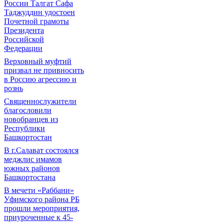
России Талгат Сафа
Таджуддин удостоен
Почетной грамоты
Президента
Российской
Федерации
Верховный муфтий
призвал не привносить
в Россию агрессию и
рознь
Священнослужители
благословили
новобранцев из
Республики
Башкортостан
В г.Салават состоялся
меджлис имамов
южных районов
Башкортостана
В мечети «Раббани»
Уфимского района РБ
прошли мероприятия,
приуроченные к 45-