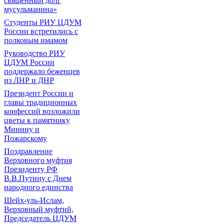
священный долг
мусульманина»
Студенты РИУ ЦДУМ
России встретились с
полковым имамом
Руководство РИУ
ЦДУМ России
поддержало беженцев
из ЛНР и ДНР
Президент России и
главы традиционных
конфессий возложили
цветы к памятнику
Минину и
Пожарскому
Поздравление
Верховного муфтия
Президенту РФ
В.В.Путину с Днем
народного единства
Шейх-уль-Ислам,
Верховный муфтий,
Председатель ЦДУМ