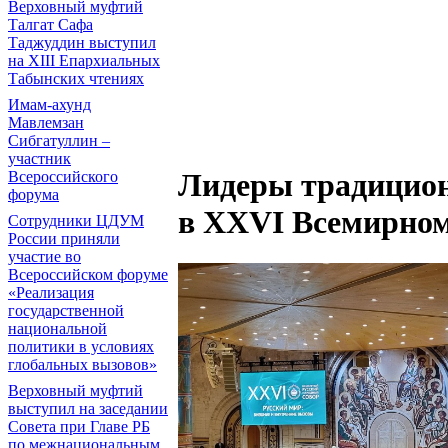
Верховный муфтий
Талгат Сафа
Таджуддин выступил
на ХIII Епархиальных
Табынских чтениях
Имам-ахунд
Мавлемзан
Сибгатуллин –
участник
Лидеры традицион
Всероссийского
форума
в XXVI Всемирном
Сотрудники ЦДУМ
России приняли
участие во
Всероссийском форуме
«Реализация
государственной
национальной
политики в условиях
глобальных вызовов»
Верховный муфтий
выступил на заседании
Совета при Главе РБ
по межнациональным