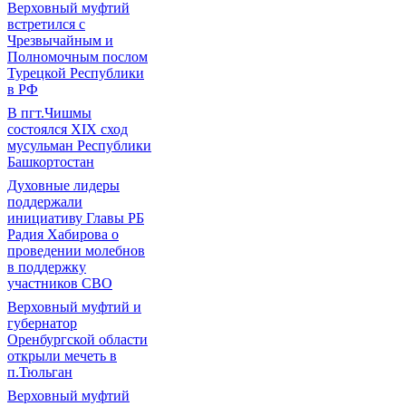
Верховный муфтий
встретился с
Чрезвычайным и
Полномочным послом
Турецкой Республики
в РФ
В пгт.Чишмы
состоялся XIX сход
мусульман Республики
Башкортостан
Духовные лидеры
поддержали
инициативу Главы РБ
Радия Хабирова о
проведении молебнов
в поддержку
участников СВО
Верховный муфтий и
губернатор
Оренбургской области
открыли мечеть в
п.Тюльган
Верховный муфтий