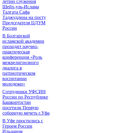
летию служения
Шейх-уль-Ислама
Талгата Сафа
Таджуддина на посту
Председателя ЦДУМ
России
В Болгарской
исламской академии
проходит научно-
практическая
конференция «Роль
межрелигиозного
диалога в
патриотическом
воспитании
молодежи»
Сотрудники УФСИН
России по Республике
Башкортостан
посетили Первую
соборную мечеть г.Уфа
В Уфе простились с
Героем России
Ильдаром