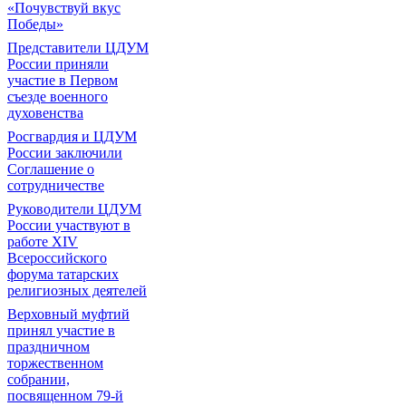
«Почувствуй вкус
Победы»
Представители ЦДУМ
России приняли
участие в Первом
съезде военного
духовенства
Росгвардия и ЦДУМ
России заключили
Соглашение о
сотрудничестве
Руководители ЦДУМ
России участвуют в
работе XIV
Всероссийского
форума татарских
религиозных деятелей
Верховный муфтий
принял участие в
праздничном
торжественном
собрании,
посвященном 79-й