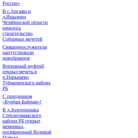
России»
В с.Аргаяш и
д.Ишалино
Челябинской области
началось
строительство
Соборных мечетей
Священнослужители
напутствовали
новобранцев
Верховный муфтий
открыл мечеть в
п.Нарышево
Туймазинского района
РБ
С праздником
«Курбан-Байрам»!
В д.Золотоношка
Стерлитамакского
района РБ открыт
мемориал,
посвященный Великой
Победе