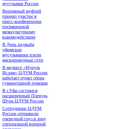
мусульман России
Верховный муфтий
принял участие в
пресс-конференции,
посвященной
межкультурному
взаимодействию
В День хиджаба
уфимские
мусульманки плели
маскировочные сети
В медресе «Нуруль
Ислам» ЦДУМ России
работает пункт сбора
гуманитарной помощи
В г.Уфа состоялся
расширенный Пленум-
Шура ЦДУМ России
Сотрудники ЦДУМ
России отправили
очередной груз в зону
специальной военной