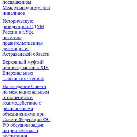
посвященном
Международному дню
инвалидов
Историческую
резиденцию ЦДУМ
России в г.Уфа
посетила
правительственная
делегация из
Астраханской области
Верховный муфтий
принял участие в ХIV
Епархиальных
Табынских чтениях
На заседание Совета
по межнациональным
отношениям и
взаимодействию с
религиозными
объединениями при
Совете Федерации ФС
РФ обсудили задачи
патриотического
воспитания