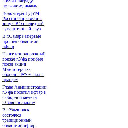
вручил награду
полковому имаму
Волонтеры ЦДУМ
России отправили в
зону СВО очередной
гуманитарный груз
В г.Самара впервые
прошел областной
ифтар
На железнодорожный
вокзал г.Уфа прибыл
поезд акции
Министерства
обороны РФ «Сила в
правде»
Глава Администрации
г.Уфа посетил ифтар в
Соборной мечети
«Ляля-Тюльпан»
В г.Ульяновск
состоялся
традиционный
областной ифтар