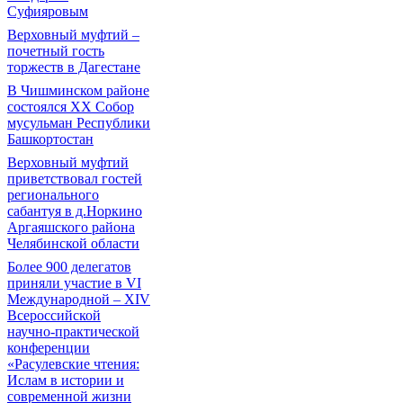
Суфияровым
Верховный муфтий –
почетный гость
торжеств в Дагестане
В Чишминском районе
состоялся XX Собор
мусульман Республики
Башкортостан
Верховный муфтий
приветствовал гостей
регионального
сабантуя в д.Норкино
Аргаяшского района
Челябинской области
Более 900 делегатов
приняли участие в VI
Международной – ХIV
Всероссийской
научно-практической
конференции
«Расулевские чтения:
Ислам в истории и
современной жизни