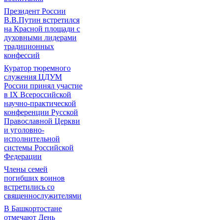
Президент России
В.В.Путин встретился
на Красной площади с
духовными лидерами
традиционных
конфессий
Куратор тюремного
служения ЦДУМ
России принял участие
в IX Всероссийской
научно-практической
конференции Русской
Православной Церкви
и уголовно-
исполнительной
системы Российской
Федерации
Члены семей
погибших воинов
встретились со
священнослужителями
В Башкортостане
отмечают День