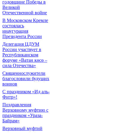
годовщине Победы в
Великой
Отечественной войне
В Московском Кремле
состоялась
инаугурация
Президента России
Делегация ЦДУМ
России участвует в
Республиканском
форуме «Ватан көсө –
сила Отечества»
Священнослужители
благословили будущих
воинов
С праздником «Ид аль-
Фитр»!
Поздравления
Верховному муфтию с
праздником «Ураза-
Байрам»
Верховный муфтий