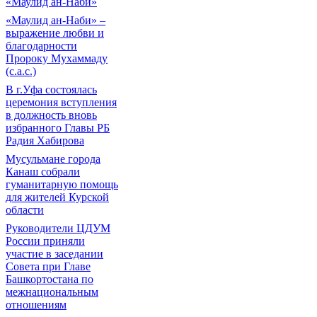
«Маулид ан-Наби»
«Маулид ан-Наби» –
выражение любви и
благодарности
Пророку Мухаммаду
(с.а.с.)
В г.Уфа состоялась
церемония вступления
в должность вновь
избранного Главы РБ
Радия Хабирова
Мусульмане города
Канаш собрали
гуманитарную помощь
для жителей Курской
области
Руководители ЦДУМ
России приняли
участие в заседании
Совета при Главе
Башкортостана по
межнациональным
отношениям