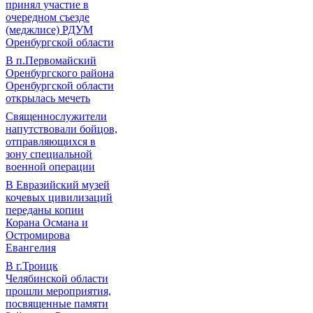
принял участие в
очередном съезде
(меджлисе) РДУМ
Оренбургской области
В п.Первомайский
Оренбургского района
Оренбургской области
открылась мечеть
Священнослужители
напутствовали бойцов,
отправляющихся в
зону специальной
военной операции
В Евразийский музей
кочевых цивилизаций
переданы копии
Корана Османа и
Остромирова
Евангелия
В г.Троицк
Челябинской области
прошли мероприятия,
посвященные памяти