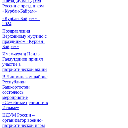
Президиума ЦДУМ
России с праздником
«Курбан-Байрам»
«Курбан-Байрам» –
2024
Поздравления
Верховному муфтию с
праздником «Курбан-
Байрам»
Имам-ахунд Наиль
Галяутдинов принял
участие в
патриотической акции
В Чишминском районе
Республики
Башкортостан
состоялось
мероприятие
«Семейные ценности в
Исламе»
ЦДУМ России –
организатор военно-
патриотической игры