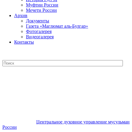
Муфтии России
Мечети России
Архив
Документы
Газета «Маглюмат аль-Булгар»
Фотогалерея
Видеогалерея
Контакты
Центральное духовное управление
мусульман России
Центральное духовное управление мусульман
России