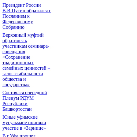
Президент России
В.В.Путин обратился с
Посланием к
Федеральному
Собранию
Верховный муфтий
обратился к
участникам семинара-
совещания
«Сохранение
традиционных
семейных ценностей –
залог стабильности
общества и
государства»
Состоялся очередной
Пленум РДУМ
Республики
Башкортостан
Юные уфимские
мусульмане приняли
участие в «Зарнице»
В г.Уфа прошел