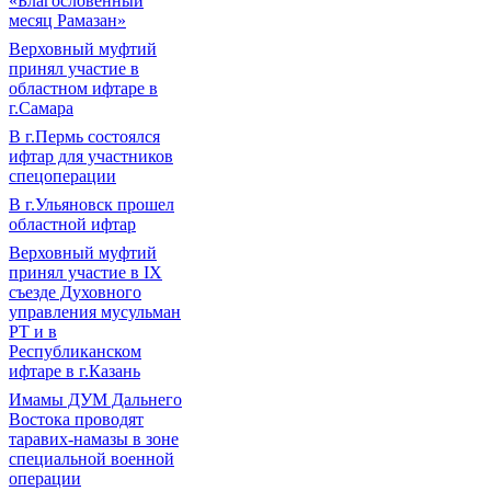
«Благословенный
месяц Рамазан»
Верховный муфтий
принял участие в
областном ифтаре в
г.Самара
В г.Пермь состоялся
ифтар для участников
спецоперации
В г.Ульяновск прошел
областной ифтар
Верховный муфтий
принял участие в IХ
съезде Духовного
управления мусульман
РТ и в
Республиканском
ифтаре в г.Казань
Имамы ДУМ Дальнего
Востока проводят
таравих-намазы в зоне
специальной военной
операции