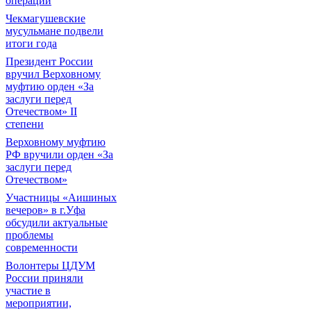
операции
Чекмагушевские
мусульмане подвели
итоги года
Президент России
вручил Верховному
муфтию орден «За
заслуги перед
Отечеством» II
степени
Верховному муфтию
РФ вручили орден «За
заслуги перед
Отечеством»
Участницы «Аишиных
вечеров» в г.Уфа
обсудили актуальные
проблемы
современности
Волонтеры ЦДУМ
России приняли
участие в
мероприятии,