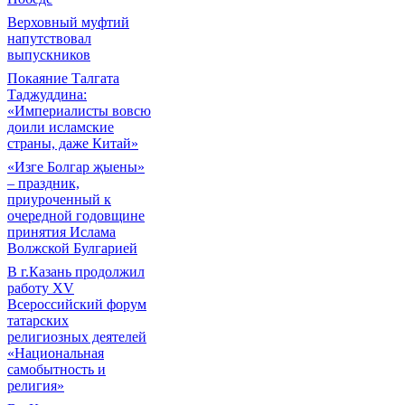
Верховный муфтий
напутствовал
выпускников
Покаяние Талгата
Таджуддина:
«Империалисты вовсю
доили исламские
страны, даже Китай»
«Изге Болгар җыены»
– праздник,
приуроченный к
очередной годовщине
принятия Ислама
Волжской Булгарией
В г.Казань продолжил
работу XV
Всероссийский форум
татарских
религиозных деятелей
«Национальная
самобытность и
религия»