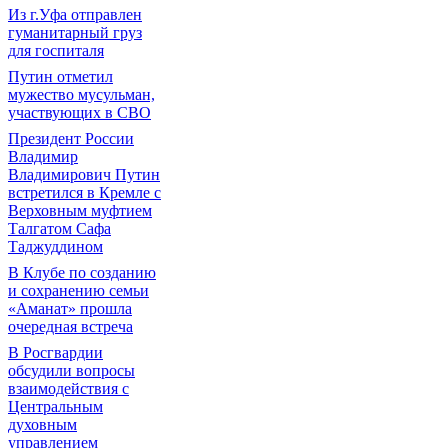
Из г.Уфа отправлен
гуманитарный груз
для госпиталя
Путин отметил
мужество мусульман,
участвующих в СВО
Президент России
Владимир
Владимирович Путин
встретился в Кремле с
Верховным муфтием
Талгатом Сафа
Таджуддином
В Клубе по созданию
и сохранению семьи
«Аманат» прошла
очередная встреча
В Росгвардии
обсудили вопросы
взаимодействия с
Центральным
духовным
управлением