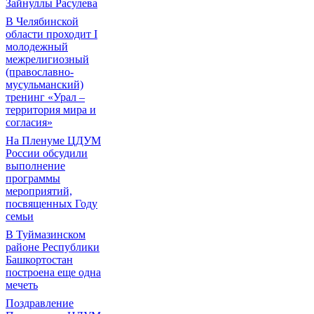
Зайнуллы Расулева
В Челябинской
области проходит I
молодежный
межрелигиозный
(православно-
мусульманский)
тренинг «Урал –
территория мира и
согласия»
На Пленуме ЦДУМ
России обсудили
выполнение
программы
мероприятий,
посвященных Году
семьи
В Туймазинском
районе Республики
Башкортостан
построена еще одна
мечеть
Поздравление