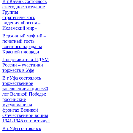
В г.Казань состоялось
ежегодное заседание
Группы
стратегического
видения «Россия –
Исламский мир»
Верховный муфтий –
почетный гость
военного парада на
Красной площади
Представители ЦДУМ
России – участники
торжеств в Уфе
В г.Уфа состоялось
торжественное
завершение акции «80
лет Великой Победы:
российские
мусульмане на
фронтах Великой
Отечественной войны
1941-1945 гг. и в тылу»
В г.Уфа состоялось