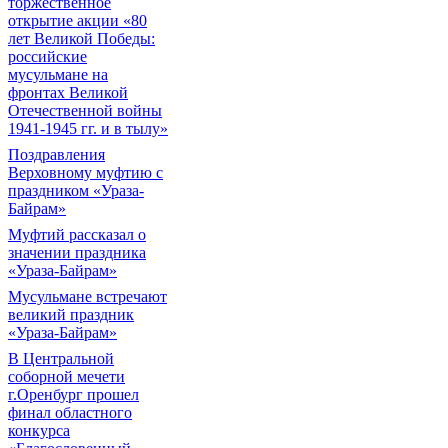
торжественное
открытие акции «80
лет Великой Победы:
российские
мусульмане на
фронтах Великой
Отечественной войны
1941-1945 гг. и в тылу»
Поздравления
Верховному муфтию с
праздником «Ураза-
Байрам»
Муфтий рассказал о
значении праздника
«Ураза-Байрам»
Мусульмане встречают
великий праздник
«Ураза-Байрам»
В Центральной
соборной мечети
г.Оренбург прошел
финал областного
конкурса