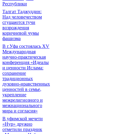
Республики
Талгат Таджуддин:
Над человечеством
сгущаются тучи
возрождения
коричневой чумы
фашизма
В г.Уфа состоялась XV
Международная
научно-практическая
конференция «Идеалы
и ценности Ислама:
сохранение
традиционных
духовно-нравственных
ценностей в семье,
укрепление
межрелигиозного и
межнационального
мира и согласия»
В уфимской мечети
«Нур» дружно
отметили праздник