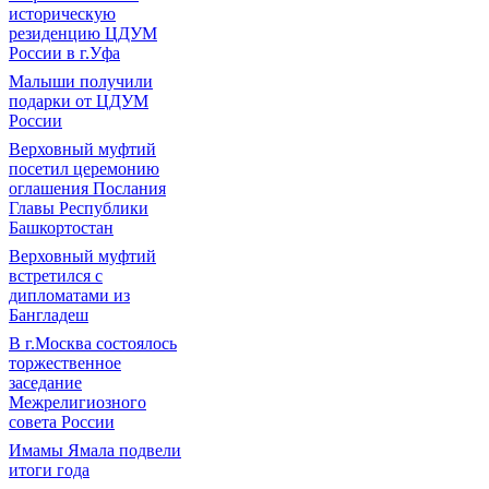
историческую
резиденцию ЦДУМ
России в г.Уфа
Малыши получили
подарки от ЦДУМ
России
Верховный муфтий
посетил церемонию
оглашения Послания
Главы Республики
Башкортостан
Верховный муфтий
встретился с
дипломатами из
Бангладеш
В г.Москва состоялось
торжественное
заседание
Межрелигиозного
совета России
Имамы Ямала подвели
итоги года