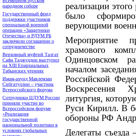
Всемирном русском
реализации этого
народном соборе
было сформир
Государственный фонд
поддержки участников
верующими воен
специальной военной
операции «Защитники
Отечества» и РДУМ РБ
Мероприятие п
заключили соглашение о
сотрудничестве
храмового ком
Верховный муфтий Талгат
Одинцовском ра
Сафа Таджуддин выступил
на ХIII Епархиальных
началом заседан
Табынских чтениях
Российской Феде
Имам-ахунд Мавлемзан
Сибгатуллин – участник
Воскресения Хр
Всероссийского форума
литургия, котору
Сотрудники ЦДУМ России
приняли участие во
Руси Кирилл. В б
Всероссийском форуме
«Реализация
обороны РФ Андр
государственной
национальной политики в
Делегаты съезда 
условиях глобальных
вызовов»