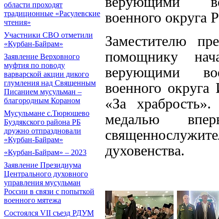
верующими во
области проходят
военного округа 
традиционные «Расулевские
чтения»
Участники СВО отметили
Заместителю пр
«Курбан-Байрам»
помощнику нач
Заявление Верховного
муфтия по поводу
верующими вое
варварской акции дикого
глумления над Священным
военного округа
Писанием мусульман –
«За храбрость»
благородным Кораном
Мусульмане с.Тюрюшево
медалью впер
Буздякского района РБ
священнослужител
дружно отпраздновали
«Курбан-Байрам»
духовенства.
«Курбан-Байрам» – 2023
Заявление Президиума
Центрального духовного
управления мусульман
России в связи с попыткой
военного мятежа
Состоялся VII съезд РДУМ