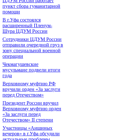
ЦДУМ России работает
пункт сбора гуманитарной
помощи
В г.Уфа состоялся
расширенный Пленум-
Шура ЦДУМ России
Сотрудники ЦДУМ России
отправили очередной груз в
зону специальной военной
операции
Чекмагушевские
мусульмане подвели итоги
года
Верховному муфтию РФ
вручили орден «За заслуги
перед Отечеством»
Президент России вручил
Верховному муфтию орден
«За заслуги перед
Отечеством» II степени
Участницы «Аишиных
вечеров» в г.Уфа обсудили
актуальные проблемы