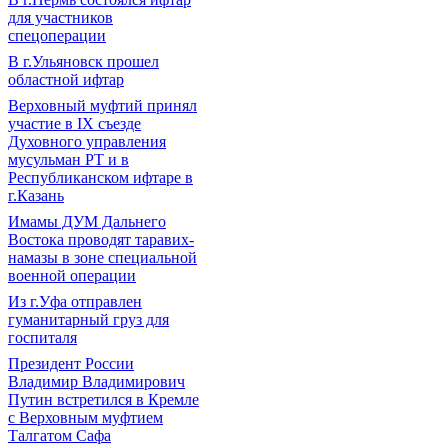
для участников
спецоперации
В г.Ульяновск прошел
областной ифтар
Верховный муфтий принял
участие в IХ съезде
Духовного управления
мусульман РТ и в
Республиканском ифтаре в
г.Казань
Имамы ДУМ Дальнего
Востока проводят таравих-
намазы в зоне специальной
военной операции
Из г.Уфа отправлен
гуманитарный груз для
госпиталя
Президент России
Владимир Владимирович
Путин встретился в Кремле
с Верховным муфтием
Талгатом Сафа