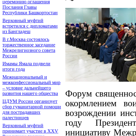
церемонию оглашения
Послания Главы
Республики Башкортостан
Верховный муфтий
встретился с дипломатами
из Бангладеш
В г.Москва состоялось
торжественное заседание
Межрелигиозного совета
России
Имамы Ямала подвели
итоги года
Межнациональный и
межконфессиональный мир
– условие дальнейшего
Форум священнос
развития нашего общества
окормлением во
ЦДУМ России организует
сбор гуманитарной помощи
возрождении инст
для пострадавших
палестинцев
году Президе
Верховный муфтий
инициативу Межре
принимает участие в XXV