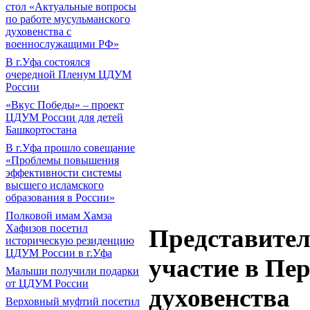
стол «Актуальные вопросы
по работе мусульманского
духовенства с
военнослужащими РФ»
В г.Уфа состоялся
очередной Пленум ЦДУМ
России
«Вкус Победы» – проект
ЦДУМ России для детей
Башкортостана
В г.Уфа прошло совещание
«Проблемы повышения
эффективности системы
высшего исламского
образования в России»
Полковой имам Хамза
Хафизов посетил
Представите
историческую резиденцию
ЦДУМ России в г.Уфа
участие в Пер
Малыши получили подарки
от ЦДУМ России
духовенства
Верховный муфтий посетил