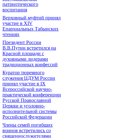
патриотического
воспитания
Верховный муфтий принял
участие в ХIV
Епархиальных Табынских
чтениях
Президент России
В.В.Путин встретился на
Красной площади с
духовными лидерами
традиционных конфессий
Куратор тюремного
служения ЦДУМ России
принял участие в IX
Всероссийской научно-
практической конференции
Русской Православной
Церкви и уголовно-
исполнительной системы
Российской Федерации
Члены семей погибших
воинов встретились со
священнослужителями