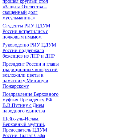
прошел круглый стол
«Защита Отечества –
священный долг
мусульманина»
Студенты РИУ ЦДУМ
России встретились с
полковым имамом
Руководство РИУ ЦДУМ
России поддержало
беженцев из ЛНР и ДНР
Президент России и главы
традиционных конфессий
возложили цветы к
памятнику Минину и
Пожарскому
Поздравление Верховного
муфтия Президенту РФ
В.В.Путину с Днем
народного единства
Шейх-уль-Ислам,
Верховный муфтий,
Председатель ЦДУМ
России Талгат Сафа