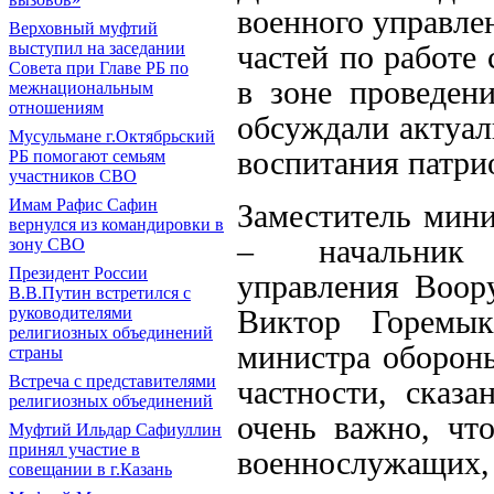
военного управле
Верховный муфтий
частей по работе
выступил на заседании
Совета при Главе РБ по
в зоне проведен
межнациональным
отношениям
обсуждали актуал
Мусульмане г.Октябрьский
воспитания патри
РБ помогают семьям
участников СВО
Имам Рафис Сафин
Заместитель мин
вернулся из командировки в
– начальник Г
зону СВО
Президент России
управления Воор
В.В.Путин встретился с
Виктор Горемык
руководителями
религиозных объединений
министра обороны
страны
Встреча с представителями
частности, сказа
религиозных объединений
очень важно, чт
Муфтий Ильдар Сафиуллин
принял участие в
военнослужащ
совещании в г.Казань