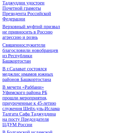
Таджуддин удостоен
Почетной грамоты
Президента Российской
Федерации
Верховный муфтий призвал
не привносить в Россию
агрессию и рознь
Священнослужители
благословили новобранцев
из Республики
Башкортостан
В г.Салават состоялся
меджлис имамов южных
районов Башкортостана
В мечети «Раббани»
Уфимского района РБ
прошли мероприятия,
приуроченные к 45-летию
служения Шейх-уль-Ислама
Талгата Сафа Таджуддина
на посту Председателя
ЦДУМ России
В Болгарской исламской