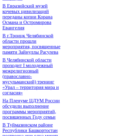
В Евразийский музей
кочевых цивилизаций
переданы копии Корана
Османа и Остромирова
Евангелия
В г.Троицк Челябинской
области прошли
мероприятия, посвященные
памяти Зайнуллы Расулева
В Челябинской области
проходит I молодежный
межрелигиозный
(православно-
мусульманский) тренинг
«Урал – территория мира и
согласия»
На Пленуме ЦДУМ России
обсудили выполнение
программы мероприятий,
посвященных Году семьи
В Туймазинском районе
Республики Башкортостан
построена еще одна мечеть