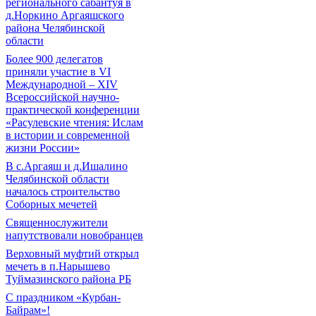
регионального сабантуя в
д.Норкино Аргаяшского
района Челябинской
области
Более 900 делегатов
приняли участие в VI
Международной – ХIV
Всероссийской научно-
практической конференции
«Расулевские чтения: Ислам
в истории и современной
жизни России»
В с.Аргаяш и д.Ишалино
Челябинской области
началось строительство
Соборных мечетей
Священнослужители
напутствовали новобранцев
Верховный муфтий открыл
мечеть в п.Нарышево
Туймазинского района РБ
С праздником «Курбан-
Байрам»!