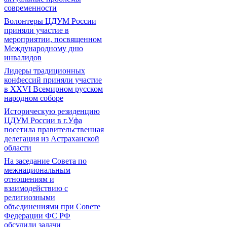
современности
Волонтеры ЦДУМ России
приняли участие в
мероприятии, посвященном
Международному дню
инвалидов
Лидеры традиционных
конфессий приняли участие
в XXVI Всемирном русском
народном соборе
Историческую резиденцию
ЦДУМ России в г.Уфа
посетила правительственная
делегация из Астраханской
области
На заседание Совета по
межнациональным
отношениям и
взаимодействию с
религиозными
объединениями при Совете
Федерации ФС РФ
обсудили задачи