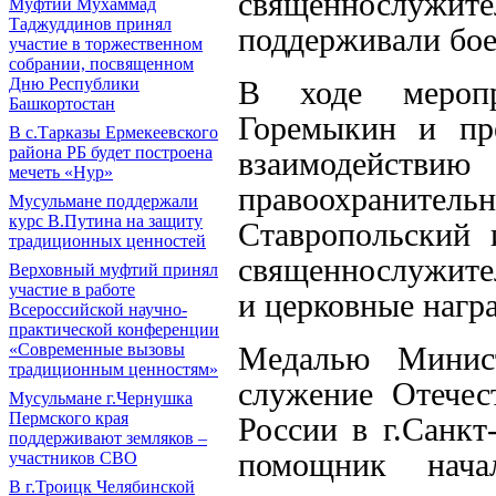
священнослужи
Муфтий Мухаммад
Таджуддинов принял
поддерживали бое
участие в торжественном
собрании, посвященном
В ходе меропр
Дню Республики
Башкортостан
Горемыкин и пре
В с.Тарказы Ермекеевского
района РБ будет построена
взаимодейств
мечеть «Нур»
правоохранит
Мусульмане поддержали
курс В.Путина на защиту
Ставропольский
традиционных ценностей
священнослужите
Верховный муфтий принял
участие в работе
и церковные нагр
Всероссийской научно-
практической конференции
Медалью Минис
«Современные вызовы
традиционным ценностям»
служение Отечес
Мусульмане г.Чернушка
Пермского края
России в г.Санкт
поддерживают земляков –
помощник нача
участников СВО
В г.Троицк Челябинской