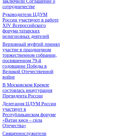
заключили Соглашение о
сотрудничестве
Руководители ЦДУМ
России участвуют в работе
XIV Всероссийского
форума татарских
религиозных деятелей
Верховный муфтий принял
участие в праздничном
торжественном собрании,
посвященном 79-й
годовщине Победы в
Великой Отечественной
войне
В Московском Кремле
состоялась инаугурация
Президента России
Делегация ЦДУМ России
участвует в
Республиканском форуме
«Ватан көсө – сила
Отечества»
Священнослужители