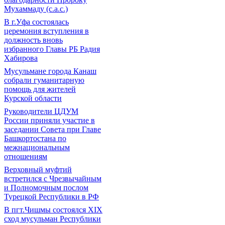
Мухаммаду (с.а.с.)
В г.Уфа состоялась
церемония вступления в
должность вновь
избранного Главы РБ Радия
Хабирова
Мусульмане города Канаш
собрали гуманитарную
помощь для жителей
Курской области
Руководители ЦДУМ
России приняли участие в
заседании Совета при Главе
Башкортостана по
межнациональным
отношениям
Верховный муфтий
встретился с Чрезвычайным
и Полномочным послом
Турецкой Республики в РФ
В пгт.Чишмы состоялся XIX
сход мусульман Республики