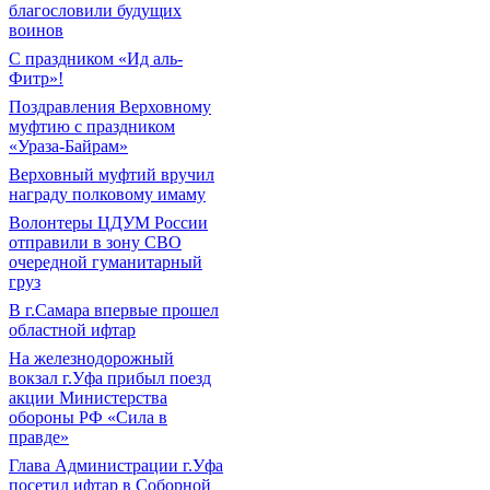
благословили будущих
воинов
С праздником «Ид аль-
Фитр»!
Поздравления Верховному
муфтию с праздником
«Ураза-Байрам»
Верховный муфтий вручил
награду полковому имаму
Волонтеры ЦДУМ России
отправили в зону СВО
очередной гуманитарный
груз
В г.Самара впервые прошел
областной ифтар
На железнодорожный
вокзал г.Уфа прибыл поезд
акции Министерства
обороны РФ «Сила в
правде»
Глава Администрации г.Уфа
посетил ифтар в Соборной