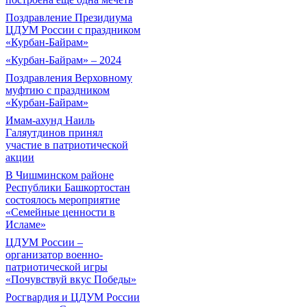
Поздравление Президиума
ЦДУМ России с праздником
«Курбан-Байрам»
«Курбан-Байрам» – 2024
Поздравления Верховному
муфтию с праздником
«Курбан-Байрам»
Имам-ахунд Наиль
Галяутдинов принял
участие в патриотической
акции
В Чишминском районе
Республики Башкортостан
состоялось мероприятие
«Семейные ценности в
Исламе»
ЦДУМ России –
организатор военно-
патриотической игры
«Почувствуй вкус Победы»
Росгвардия и ЦДУМ России