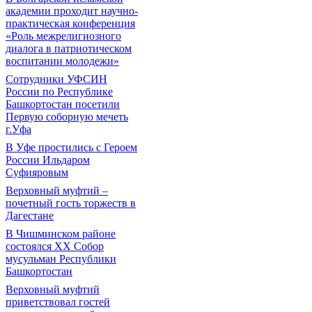
академии проходит научно-
практическая конференция
«Роль межрелигиозного
диалога в патриотическом
воспитании молодежи»
Сотрудники УФСИН
России по Республике
Башкортостан посетили
Первую соборную мечеть
г.Уфа
В Уфе простились с Героем
России Ильдаром
Суфияровым
Верховный муфтий –
почетный гость торжеств в
Дагестане
В Чишминском районе
состоялся XX Собор
мусульман Республики
Башкортостан
Верховный муфтий
приветствовал гостей