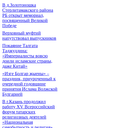
В д.Золотоношка
Стерлитамакского района
РБ открыт мемориал,
посвященный Великой
Победе
Верховный муфтий
напутствовал выпускников
Покаяние Талгата
Таджуддина:
«Империалисты вовсю
доили исламские страны,
даже Китай»
«Изге Болгар җыены» –
праздник, приуроченный к
очередной годовщине
принятия Ислама Волжской
Булгарией
В г.Казань продолжил
работу XV Всероссийский
форум татарских
религиозных деятелей
«Национальная
самобытность и религия»