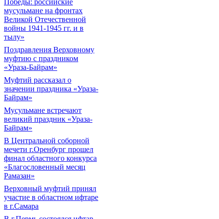
Победы: российские
мусульмане на фронтах
Великой Отечественной
войны 1941-1945 гг. и в
тылу»
Поздравления Верховному
муфтию с праздником
«Ураза-Байрам»
Муфтий рассказал о
значении праздника «Ураза-
Байрам»
Мусульмане встречают
великий праздник «Ураза-
Байрам»
В Центральной соборной
мечети г.Оренбург прошел
финал областного конкурса
«Благословенный месяц
Рамазан»
Верховный муфтий принял
участие в областном ифтаре
в г.Самара
В г.Пермь состоялся ифтар