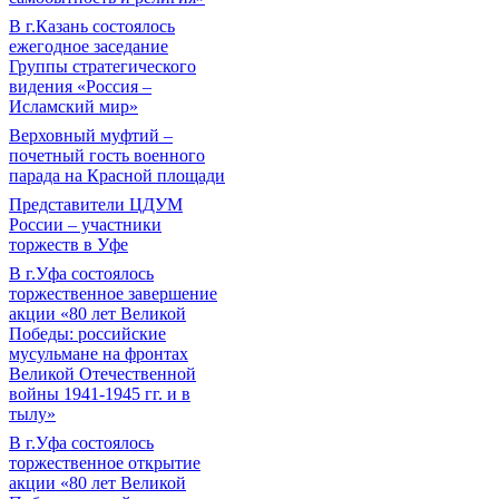
В г.Казань состоялось
ежегодное заседание
Группы стратегического
видения «Россия –
Исламский мир»
Верховный муфтий –
почетный гость военного
парада на Красной площади
Представители ЦДУМ
России – участники
торжеств в Уфе
В г.Уфа состоялось
торжественное завершение
акции «80 лет Великой
Победы: российские
мусульмане на фронтах
Великой Отечественной
войны 1941-1945 гг. и в
тылу»
В г.Уфа состоялось
торжественное открытие
акции «80 лет Великой