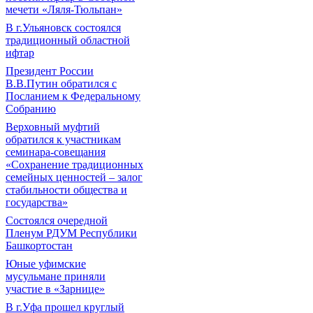
мечети «Ляля-Тюльпан»
В г.Ульяновск состоялся
традиционный областной
ифтар
Президент России
В.В.Путин обратился с
Посланием к Федеральному
Собранию
Верховный муфтий
обратился к участникам
семинара-совещания
«Сохранение традиционных
семейных ценностей – залог
стабильности общества и
государства»
Состоялся очередной
Пленум РДУМ Республики
Башкортостан
Юные уфимские
мусульмане приняли
участие в «Зарнице»
В г.Уфа прошел круглый