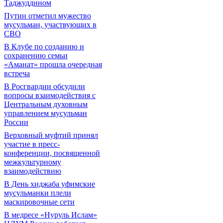
Таджуддином
Путин отметил мужество
мусульман, участвующих в
СВО
В Клубе по созданию и
сохранению семьи
«Аманат» прошла очередная
встреча
В Росгвардии обсудили
вопросы взаимодействия с
Центральным духовным
управлением мусульман
России
Верховный муфтий принял
участие в пресс-
конференции, посвященной
межкультурному
взаимодействию
В День хиджаба уфимские
мусульманки плели
маскировочные сети
В медресе «Нуруль Ислам»