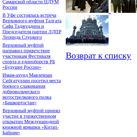
Самарской области ЦДУМ
России
В Уфе состоялась встреча
Верховного муфтия Талгата
Сафа Таджуддина и
Председателя партии ЛДПР
Леонида Слуцкого
Верховный муфтий
направил приветствие
Возврат к списку
участникам Фестиваля
спорта и единоборств РБ
«Будущее России»
Имам-ахунд Мавлемзан
Сибгатуллин посетил места
боевого слаживания
добровольческого
мотострелкового полка
«Башкортостан»
Верховный муфтий принял
участие в торжественном
открытии Международной
книжной ярмарки «Китап-
Байрам»