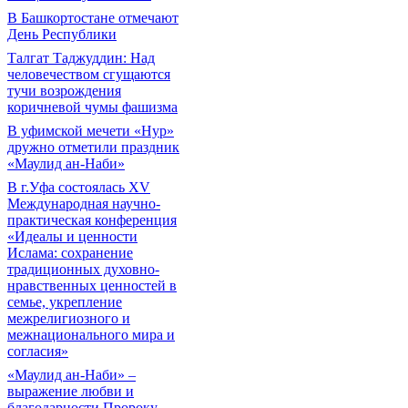
В Башкортостане отмечают
День Республики
Талгат Таджуддин: Над
человечеством сгущаются
тучи возрождения
коричневой чумы фашизма
В уфимской мечети «Нур»
дружно отметили праздник
«Маулид ан-Наби»
В г.Уфа состоялась XV
Международная научно-
практическая конференция
«Идеалы и ценности
Ислама: сохранение
традиционных духовно-
нравственных ценностей в
семье, укрепление
межрелигиозного и
межнационального мира и
согласия»
«Маулид ан-Наби» –
выражение любви и
благодарности Пророку