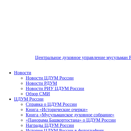
Центральное духовное управление мусульман 
Новости
Новости ЦДУМ России
Новости РДУМ
Новости РИУ ЦДУМ России
Обзор СМИ
ЦДУМ России
Справка о ЦДУМ России
Книга «Исторические очерки»
Книга «Мусульманское духовное собрание»
«Панорама Башкортостана» о ЦДУМ России
Награды ЦДУМ России
История ЦДУМ России в фотографиях