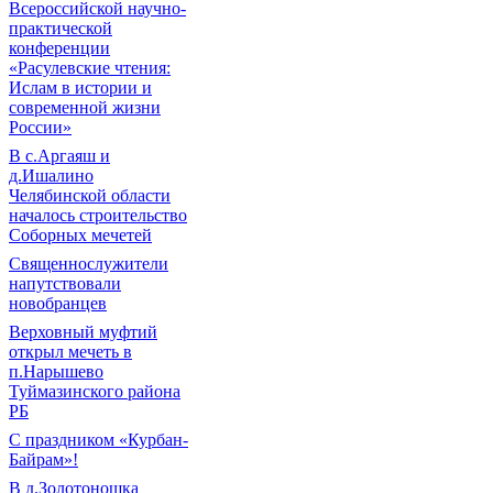
Всероссийской научно-
практической
конференции
«Расулевские чтения:
Ислам в истории и
современной жизни
России»
В с.Аргаяш и
д.Ишалино
Челябинской области
началось строительство
Соборных мечетей
Священнослужители
напутствовали
новобранцев
Верховный муфтий
открыл мечеть в
п.Нарышево
Туймазинского района
РБ
С праздником «Курбан-
Байрам»!
В д.Золотоношка