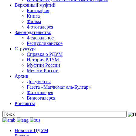
Верховный муфтий
Биография
Книга
Фильм
Фотогалерея
Законодательство
Федеральное
Республиканское
Структура
Справка о РДУМ
История РДУМ
Муфтии России
Мечети России
Архив
Документы
Газета «Маглюмат аль-Булгар»
Фотогалерея
Видеогалерея
Контакты
Новости ЦДУМ
России