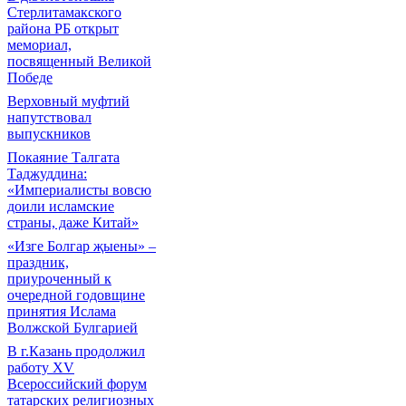
Стерлитамакского
района РБ открыт
мемориал,
посвященный Великой
Победе
Верховный муфтий
напутствовал
выпускников
Покаяние Талгата
Таджуддина:
«Империалисты вовсю
доили исламские
страны, даже Китай»
«Изге Болгар җыены» –
праздник,
приуроченный к
очередной годовщине
принятия Ислама
Волжской Булгарией
В г.Казань продолжил
работу XV
Всероссийский форум
татарских религиозных