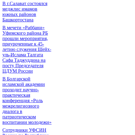
В г.Салават состоялся
меджлис имамов
южных районов
Башкортостана
В мечети «Раббани»
Уфимского района РБ
прошли мероприятия,
приуроченные к 45-
летию служения Шейх-
уль-Ислама Талгата
Сафа Таджуддина на
посту Председателя
ЦДУМ России
В Болгарской
исламской академии
проходит научно-
практическая
конференция «Роль
межрелигиозного
диалога в
патриотическом
воспитании молодежи»
Сотрудники УФСИН