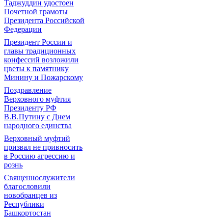
Таджуддин удостоен
Почетной грамоты
Президента Российской
Федерации
Президент России и
главы традиционных
конфессий возложили
цветы к памятнику
Минину и Пожарскому
Поздравление
Верховного муфтия
Президенту РФ
В.В.Путину с Днем
народного единства
Верховный муфтий
призвал не привносить
в Россию агрессию и
рознь
Священнослужители
благословили
новобранцев из
Республики
Башкортостан