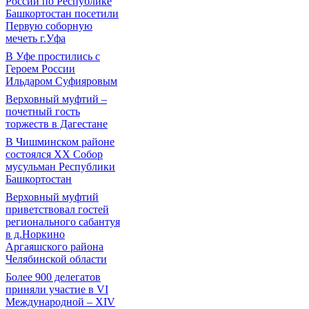
России по Республике
Башкортостан посетили
Первую соборную
мечеть г.Уфа
В Уфе простились с
Героем России
Ильдаром Суфияровым
Верховный муфтий –
почетный гость
торжеств в Дагестане
В Чишминском районе
состоялся XX Собор
мусульман Республики
Башкортостан
Верховный муфтий
приветствовал гостей
регионального сабантуя
в д.Норкино
Аргаяшского района
Челябинской области
Более 900 делегатов
приняли участие в VI
Международной – ХIV