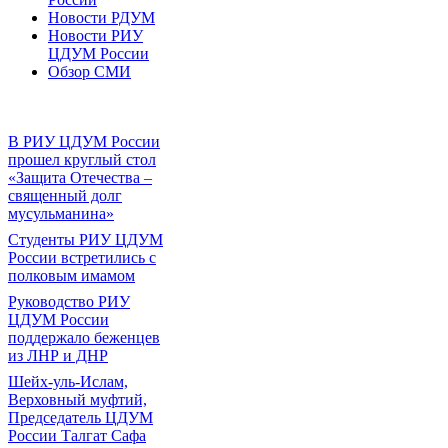
Новости РДУМ
Новости РИУ
ЦДУМ России
Обзор СМИ
В РИУ ЦДУМ России
прошел круглый стол
«Защита Отечества –
священный долг
мусульманина»
Студенты РИУ ЦДУМ
России встретились с
полковым имамом
Руководство РИУ
ЦДУМ России
поддержало беженцев
из ЛНР и ДНР
Шейх-уль-Ислам,
Верховный муфтий,
Председатель ЦДУМ
России Талгат Сафа