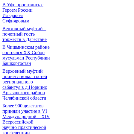
В Уфе простились с
Героем России
Ильдаром
Суфияровым
Верховный муфтий –
почетный гость
торжеств в Дагестане
В Чишминском районе
состоялся XX Собор
мусульман Республики
Башкортостан
Верховный муфтий
приветствовал гостей
регионального
сабантуя в д.Норкино
Аргаяшского района
Челябинской области
Более 900 делегатов
приняли участие в VI
Международной – ХIV
Всероссийской
научно-практической
конференции