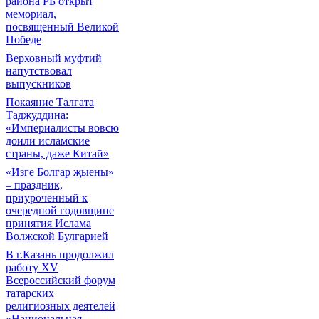
района РБ открыт
мемориал,
посвященный Великой
Победе
Верховный муфтий
напутствовал
выпускников
Покаяние Талгата
Таджуддина:
«Империалисты вовсю
доили исламские
страны, даже Китай»
«Изге Болгар җыены»
– праздник,
приуроченный к
очередной годовщине
принятия Ислама
Волжской Булгарией
В г.Казань продолжил
работу XV
Всероссийский форум
татарских
религиозных деятелей
«Национальная