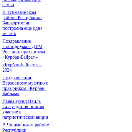
семьи
В Туймазинском
районе Республики
Башкортостан
построена еще одна
мечеть
Поздравление
Президиума ЦДУМ
России с праздником
«Курбан-Байрам»
«Курбан-Байрам» –
2024
Поздравления
Верховному муфтию с
праздником «Курбан-
Байрам»
Имам-ахунд Наиль
Галяутдинов принял
участие в
патриотической акции
В Чишминском районе
Республики