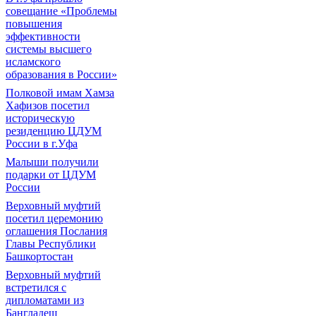
совещание «Проблемы
повышения
эффективности
системы высшего
исламского
образования в России»
Полковой имам Хамза
Хафизов посетил
историческую
резиденцию ЦДУМ
России в г.Уфа
Малыши получили
подарки от ЦДУМ
России
Верховный муфтий
посетил церемонию
оглашения Послания
Главы Республики
Башкортостан
Верховный муфтий
встретился с
дипломатами из
Бангладеш