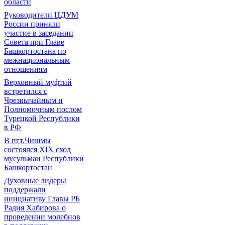
области
Руководители ЦДУМ
России приняли
участие в заседании
Совета при Главе
Башкортостана по
межнациональным
отношениям
Верховный муфтий
встретился с
Чрезвычайным и
Полномочным послом
Турецкой Республики
в РФ
В пгт.Чишмы
состоялся XIX сход
мусульман Республики
Башкортостан
Духовные лидеры
поддержали
инициативу Главы РБ
Радия Хабирова о
проведении молебнов