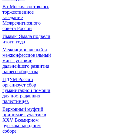
В г.Москва состоялось
торжественное
заседание
Межрелигиозного
совета России
Имамы Ямала подвели
итоги года
Межнациональный и
межконфессиональный
мир – условие
дальнейшего развития
нашего общества
ЦДУМ России
организует сбор
гуманитарной помощи
для пострадавших
палестинцев
Верховный муфтий
принимает участие в
XXV Всемирном
русском народном
соборе