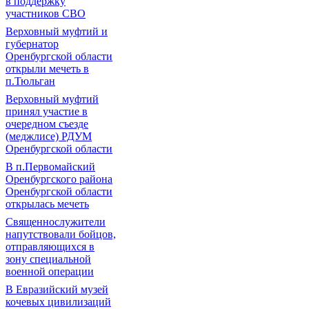
в поддержку
участников СВО
Верховный муфтий и
губернатор
Оренбургской области
открыли мечеть в
п.Тюльган
Верховный муфтий
принял участие в
очередном съезде
(меджлисе) РДУМ
Оренбургской области
В п.Первомайский
Оренбургского района
Оренбургской области
открылась мечеть
Священнослужители
напутствовали бойцов,
отправляющихся в
зону специальной
военной операции
В Евразийский музей
кочевых цивилизаций