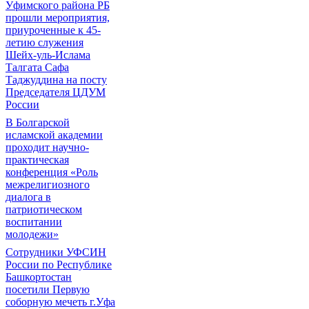
Уфимского района РБ
прошли мероприятия,
приуроченные к 45-
летию служения
Шейх-уль-Ислама
Талгата Сафа
Таджуддина на посту
Председателя ЦДУМ
России
В Болгарской
исламской академии
проходит научно-
практическая
конференция «Роль
межрелигиозного
диалога в
патриотическом
воспитании
молодежи»
Сотрудники УФСИН
России по Республике
Башкортостан
посетили Первую
соборную мечеть г.Уфа