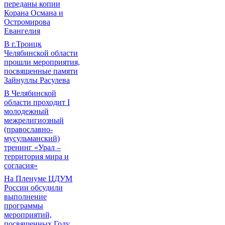
переданы копии
Корана Османа и
Остромирова
Евангелия
В г.Троицк
Челябинской области
прошли мероприятия,
посвященные памяти
Зайнуллы Расулева
В Челябинской
области проходит I
молодежный
межрелигиозный
(православно-
мусульманский)
тренинг «Урал –
территория мира и
согласия»
На Пленуме ЦДУМ
России обсудили
выполнение
программы
мероприятий,
посвященных Году