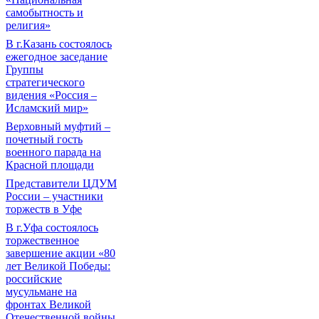
самобытность и
религия»
В г.Казань состоялось
ежегодное заседание
Группы
стратегического
видения «Россия –
Исламский мир»
Верховный муфтий –
почетный гость
военного парада на
Красной площади
Представители ЦДУМ
России – участники
торжеств в Уфе
В г.Уфа состоялось
торжественное
завершение акции «80
лет Великой Победы:
российские
мусульмане на
фронтах Великой
Отечественной войны