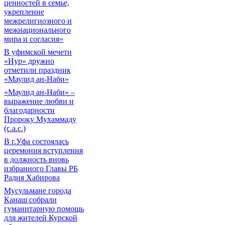
ценностей в семье,
укрепление
межрелигиозного и
межнационального
мира и согласия»
В уфимской мечети
«Нур» дружно
отметили праздник
«Маулид ан-Наби»
«Маулид ан-Наби» –
выражение любви и
благодарности
Пророку Мухаммаду
(с.а.с.)
В г.Уфа состоялась
церемония вступления
в должность вновь
избранного Главы РБ
Радия Хабирова
Мусульмане города
Канаш собрали
гуманитарную помощь
для жителей Курской