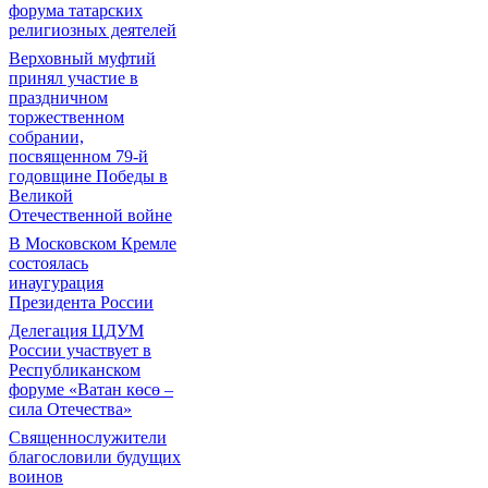
форума татарских
религиозных деятелей
Верховный муфтий
принял участие в
праздничном
торжественном
собрании,
посвященном 79-й
годовщине Победы в
Великой
Отечественной войне
В Московском Кремле
состоялась
инаугурация
Президента России
Делегация ЦДУМ
России участвует в
Республиканском
форуме «Ватан көсө –
сила Отечества»
Священнослужители
благословили будущих
воинов