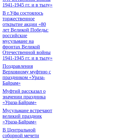
1941-1945 гг. и в тылу»
В г.Уфа состоялось
торжественное
открытие акции «80
лет Великой Победы:
российские
мусульмане на
фронтах Великой
Отечественной войны
1941-1945 гг. и в тылу»
Поздравления
Верховному муфтию с
праздником «Ураза-
Байрам»
Муфтий рассказал о
значении праздника
«Ураза-Байрам»
Мусульмане встречают
великий праздник
«Ураза-Байрам»
В Центральной
соборной мечети