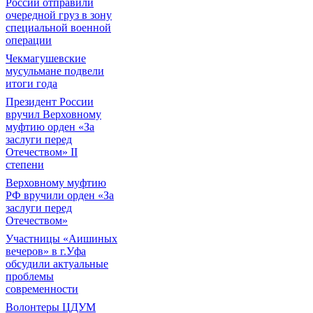
России отправили
очередной груз в зону
специальной военной
операции
Чекмагушевские
мусульмане подвели
итоги года
Президент России
вручил Верховному
муфтию орден «За
заслуги перед
Отечеством» II
степени
Верховному муфтию
РФ вручили орден «За
заслуги перед
Отечеством»
Участницы «Аишиных
вечеров» в г.Уфа
обсудили актуальные
проблемы
современности
Волонтеры ЦДУМ