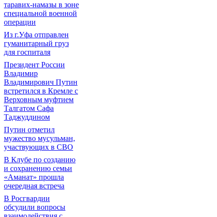
таравих-намазы в зоне
специальной военной
операции
Из г.Уфа отправлен
гуманитарный груз
для госпиталя
Президент России
Владимир
Владимирович Путин
встретился в Кремле с
Верховным муфтием
Талгатом Сафа
Таджуддином
Путин отметил
мужество мусульман,
участвующих в СВО
В Клубе по созданию
и сохранению семьи
«Аманат» прошла
очередная встреча
В Росгвардии
обсудили вопросы
взаимодействия с