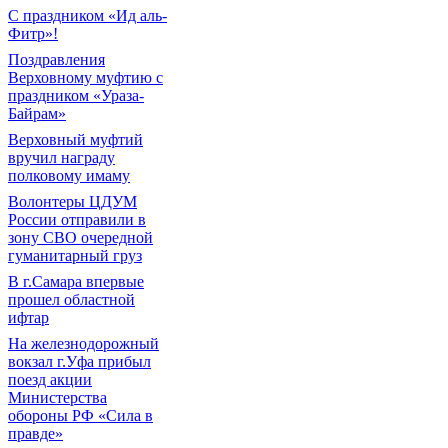
С праздником «Ид аль-
Фитр»!
Поздравления
Верховному муфтию с
праздником «Ураза-
Байрам»
Верховный муфтий
вручил награду
полковому имаму
Волонтеры ЦДУМ
России отправили в
зону СВО очередной
гуманитарный груз
В г.Самара впервые
прошел областной
ифтар
На железнодорожный
вокзал г.Уфа прибыл
поезд акции
Министерства
обороны РФ «Сила в
правде»