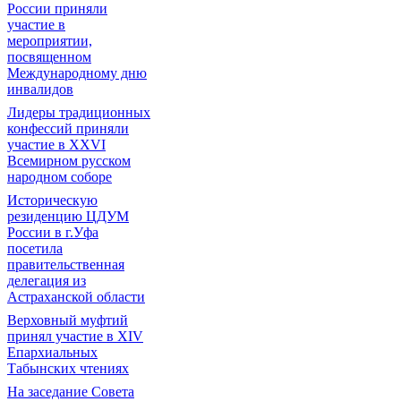
России приняли
участие в
мероприятии,
посвященном
Международному дню
инвалидов
Лидеры традиционных
конфессий приняли
участие в XXVI
Всемирном русском
народном соборе
Историческую
резиденцию ЦДУМ
России в г.Уфа
посетила
правительственная
делегация из
Астраханской области
Верховный муфтий
принял участие в ХIV
Епархиальных
Табынских чтениях
На заседание Совета