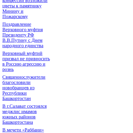
конфессий возложили
цветы к памятнику
Минину и
Пожарскому
Поздравление
Верховного муфтия
Президенту РФ
В.В.Путину с Днем
народного единства
Верховный муфтий
призвал не привносить
в Россию агрессию и
рознь
Священнослужители
благословили
новобранцев из
Республики
Башкортостан
В г.Салават состоялся
меджлис имамов
южных районов
Башкортостана
В мечети «Раббани»