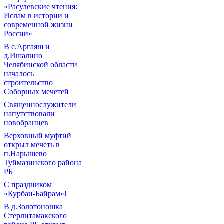
«Расулевские чтения:
Ислам в истории и
современной жизни
России»
В с.Аргаяш и
д.Ишалино
Челябинской области
началось
строительство
Соборных мечетей
Священнослужители
напутствовали
новобранцев
Верховный муфтий
открыл мечеть в
п.Нарышево
Туймазинского района
РБ
С праздником
«Курбан-Байрам»!
В д.Золотоношка
Стерлитамакского