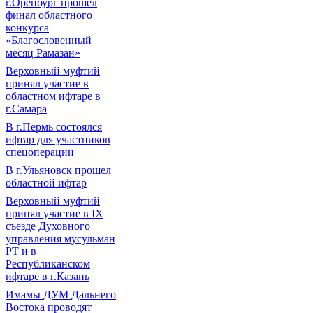
г.Оренбург прошел
финал областного
конкурса
«Благословенный
месяц Рамазан»
Верховный муфтий
принял участие в
областном ифтаре в
г.Самара
В г.Пермь состоялся
ифтар для участников
спецоперации
В г.Ульяновск прошел
областной ифтар
Верховный муфтий
принял участие в IХ
съезде Духовного
управления мусульман
РТ и в
Республиканском
ифтаре в г.Казань
Имамы ДУМ Дальнего
Востока проводят