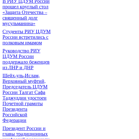
В РИУ ЦДУМ России
прошел круглый стол
«Защита Отечества –
священный долг
мусульманина»
Студенты РИУ ЦДУМ
России встретились с
полковым имамом
Руководство РИУ
ЦДУМ России
поддержало беженцев
из ЛНР и ДНР
Шейх-уль-Ислам,
Верховный муфтий,
Председатель ЦДУМ
России Талгат Сафа
Таджуддин удостоен
Почетной грамоты
Президента
Российской
Федерации
Президент России и
главы традиционных