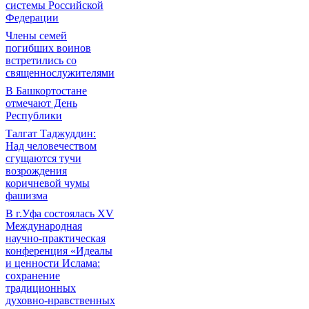
системы Российской
Федерации
Члены семей
погибших воинов
встретились со
священнослужителями
В Башкортостане
отмечают День
Республики
Талгат Таджуддин:
Над человечеством
сгущаются тучи
возрождения
коричневой чумы
фашизма
В г.Уфа состоялась XV
Международная
научно-практическая
конференция «Идеалы
и ценности Ислама:
сохранение
традиционных
духовно-нравственных