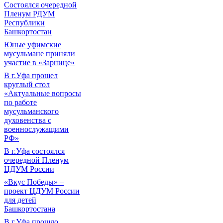
Состоялся очередной
Пленум РДУМ
Республики
Башкортостан
Юные уфимские
мусульмане приняли
участие в «Зарнице»
В г.Уфа прошел
круглый стол
«Актуальные вопросы
по работе
мусульманского
духовенства с
военнослужащими
РФ»
В г.Уфа состоялся
очередной Пленум
ЦДУМ России
«Вкус Победы» –
проект ЦДУМ России
для детей
Башкортостана
В г.Уфа прошло