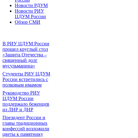
Новости РДУМ
Новости РИУ
ЦДУМ России
Обзор СМИ
В РИУ ЦДУМ России
прошел круглый стол
«Защита Отечества –
священный долг
мусульманина»
Студенты РИУ ЦДУМ
России встретились с
полковым имамом
Руководство РИУ
ЦДУМ России
поддержало беженцев
из ЛНР и ДНР
Президент России и
главы традиционных
конфессий возложили
цветы к памятнику