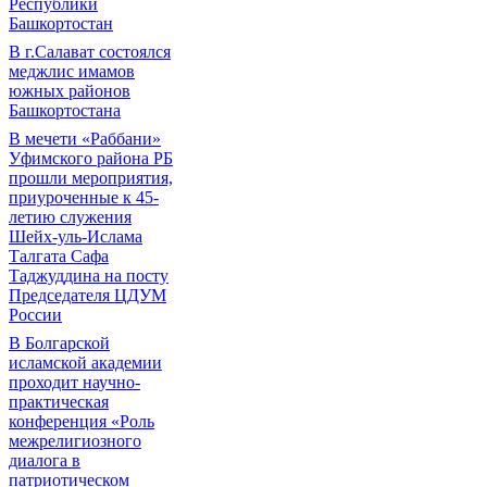
Республики
Башкортостан
В г.Салават состоялся
меджлис имамов
южных районов
Башкортостана
В мечети «Раббани»
Уфимского района РБ
прошли мероприятия,
приуроченные к 45-
летию служения
Шейх-уль-Ислама
Талгата Сафа
Таджуддина на посту
Председателя ЦДУМ
России
В Болгарской
исламской академии
проходит научно-
практическая
конференция «Роль
межрелигиозного
диалога в
патриотическом