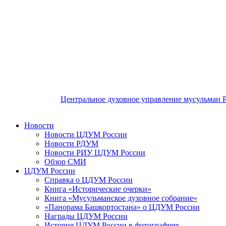
Центральное духовное управление мусульман 
Новости
Новости ЦДУМ России
Новости РДУМ
Новости РИУ ЦДУМ России
Обзор СМИ
ЦДУМ России
Справка о ЦДУМ России
Книга «Исторические очерки»
Книга «Мусульманское духовное собрание»
«Панорама Башкортостана» о ЦДУМ России
Награды ЦДУМ России
История ЦДУМ России в фотографиях