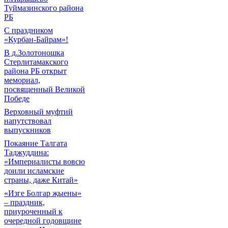
Туймазинского района
РБ
С праздником
«Курбан-Байрам»!
В д.Золотоношка
Стерлитамакского
района РБ открыт
мемориал,
посвященный Великой
Победе
Верховный муфтий
напутствовал
выпускников
Покаяние Талгата
Таджуддина:
«Империалисты вовсю
доили исламские
страны, даже Китай»
«Изге Болгар җыены»
– праздник,
приуроченный к
очередной годовщине