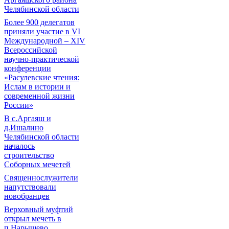
Челябинской области
Более 900 делегатов
приняли участие в VI
Международной – ХIV
Всероссийской
научно-практической
конференции
«Расулевские чтения:
Ислам в истории и
современной жизни
России»
В с.Аргаяш и
д.Ишалино
Челябинской области
началось
строительство
Соборных мечетей
Священнослужители
напутствовали
новобранцев
Верховный муфтий
открыл мечеть в
п.Нарышево