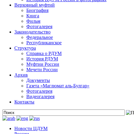
Верховный муфтий
Биография
Книга
Фильм
Фотогалерея
Законодательство
Федеральное
Республиканское
Структура
Справка о РДУМ
История РДУМ
Муфтии России
Мечети России
Архив
Документы
Газета «Маглюмат аль-Булгар»
Фотогалерея
Видеогалерея
Контакты
Новости ЦДУМ
России