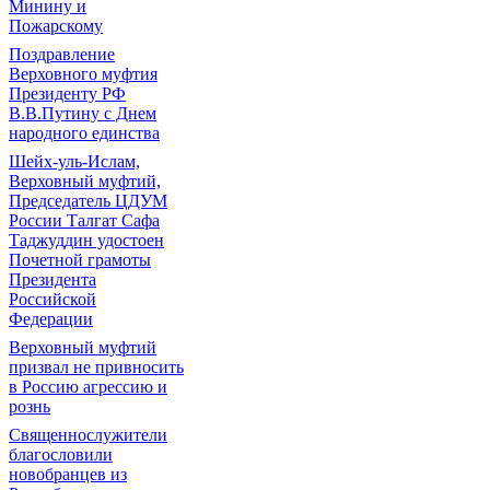
Минину и
Пожарскому
Поздравление
Верховного муфтия
Президенту РФ
В.В.Путину с Днем
народного единства
Шейх-уль-Ислам,
Верховный муфтий,
Председатель ЦДУМ
России Талгат Сафа
Таджуддин удостоен
Почетной грамоты
Президента
Российской
Федерации
Верховный муфтий
призвал не привносить
в Россию агрессию и
рознь
Священнослужители
благословили
новобранцев из