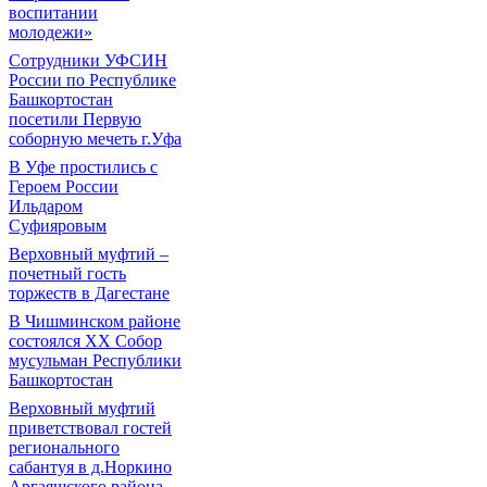
воспитании
молодежи»
Сотрудники УФСИН
России по Республике
Башкортостан
посетили Первую
соборную мечеть г.Уфа
В Уфе простились с
Героем России
Ильдаром
Суфияровым
Верховный муфтий –
почетный гость
торжеств в Дагестане
В Чишминском районе
состоялся XX Собор
мусульман Республики
Башкортостан
Верховный муфтий
приветствовал гостей
регионального
сабантуя в д.Норкино
Аргаяшского района