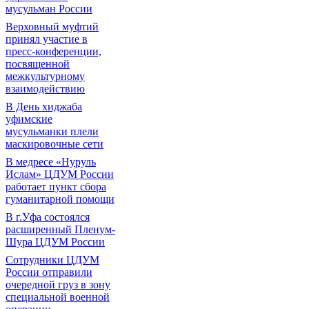
мусульман России
Верховный муфтий
принял участие в
пресс-конференции,
посвященной
межкультурному
взаимодействию
В День хиджаба
уфимские
мусульманки плели
маскировочные сети
В медресе «Нуруль
Ислам» ЦДУМ России
работает пункт сбора
гуманитарной помощи
В г.Уфа состоялся
расширенный Пленум-
Шура ЦДУМ России
Сотрудники ЦДУМ
России отправили
очередной груз в зону
специальной военной