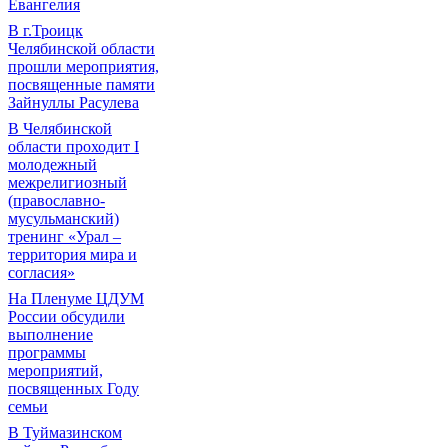
Евангелия
В г.Троицк
Челябинской области
прошли мероприятия,
посвященные памяти
Зайнуллы Расулева
В Челябинской
области проходит I
молодежный
межрелигиозный
(православно-
мусульманский)
тренинг «Урал –
территория мира и
согласия»
На Пленуме ЦДУМ
России обсудили
выполнение
программы
мероприятий,
посвященных Году
семьи
В Туймазинском