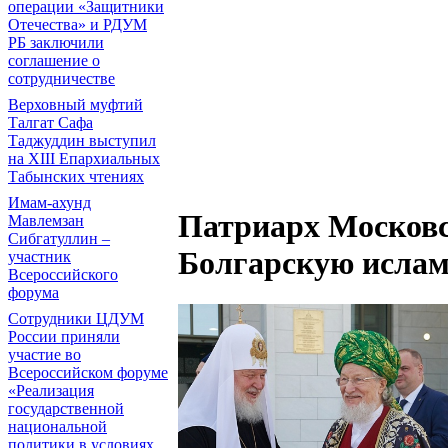
операции «Защитники
Отечества» и РДУМ
РБ заключили
соглашение о
сотрудничестве
Верховный муфтий
Талгат Сафа
Таджуддин выступил
на ХIII Епархиальных
Табынских чтениях
Имам-ахунд
Патриарх Московс
Мавлемзан
Сибгатуллин –
Болгарскую исла
участник
Всероссийского
форума
Сотрудники ЦДУМ
России приняли
участие во
Всероссийском форуме
«Реализация
государственной
национальной
политики в условиях