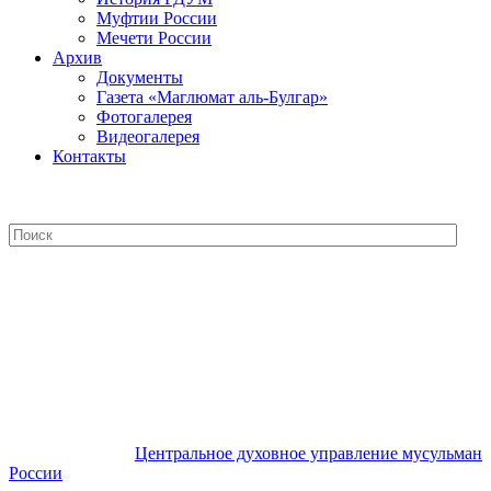
Муфтии России
Мечети России
Архив
Документы
Газета «Маглюмат аль-Булгар»
Фотогалерея
Видеогалерея
Контакты
Центральное духовное управление
мусульман России
Центральное духовное управление мусульман
России