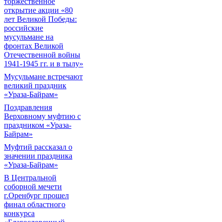
торжественное
открытие акции «80
лет Великой Победы:
российские
мусульмане на
фронтах Великой
Отечественной войны
1941-1945 гг. и в тылу»
Мусульмане встречают
великий праздник
«Ураза-Байрам»
Поздравления
Верховному муфтию с
праздником «Ураза-
Байрам»
Муфтий рассказал о
значении праздника
«Ураза-Байрам»
В Центральной
соборной мечети
г.Оренбург прошел
финал областного
конкурса