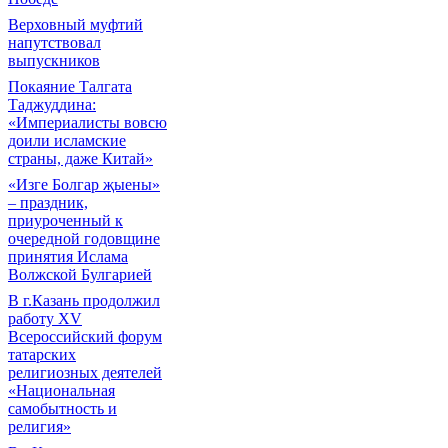
Верховный муфтий
напутствовал
выпускников
Покаяние Талгата
Таджуддина:
«Империалисты вовсю
доили исламские
страны, даже Китай»
«Изге Болгар җыены»
– праздник,
приуроченный к
очередной годовщине
принятия Ислама
Волжской Булгарией
В г.Казань продолжил
работу XV
Всероссийский форум
татарских
религиозных деятелей
«Национальная
самобытность и
религия»