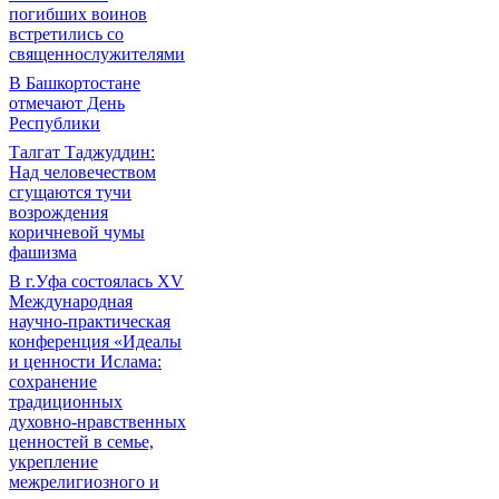
погибших воинов
встретились со
священнослужителями
В Башкортостане
отмечают День
Республики
Талгат Таджуддин:
Над человечеством
сгущаются тучи
возрождения
коричневой чумы
фашизма
В г.Уфа состоялась XV
Международная
научно-практическая
конференция «Идеалы
и ценности Ислама:
сохранение
традиционных
духовно-нравственных
ценностей в семье,
укрепление
межрелигиозного и