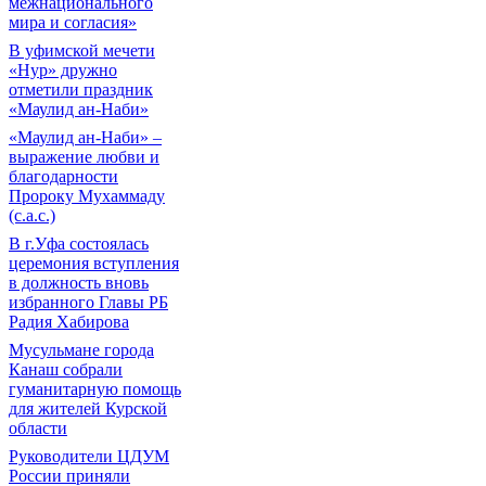
межнационального
мира и согласия»
В уфимской мечети
«Нур» дружно
отметили праздник
«Маулид ан-Наби»
«Маулид ан-Наби» –
выражение любви и
благодарности
Пророку Мухаммаду
(с.а.с.)
В г.Уфа состоялась
церемония вступления
в должность вновь
избранного Главы РБ
Радия Хабирова
Мусульмане города
Канаш собрали
гуманитарную помощь
для жителей Курской
области
Руководители ЦДУМ
России приняли