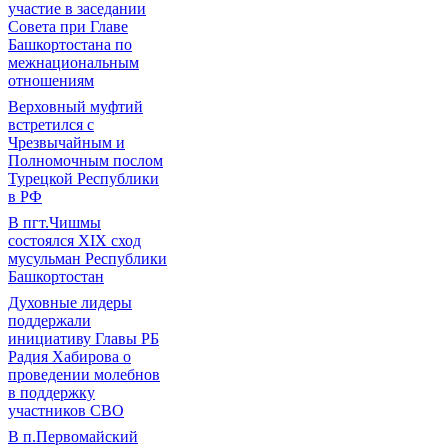
участие в заседании
Совета при Главе
Башкортостана по
межнациональным
отношениям
Верховный муфтий
встретился с
Чрезвычайным и
Полномочным послом
Турецкой Республики
в РФ
В пгт.Чишмы
состоялся XIX сход
мусульман Республики
Башкортостан
Духовные лидеры
поддержали
инициативу Главы РБ
Радия Хабирова о
проведении молебнов
в поддержку
участников СВО
В п.Первомайский