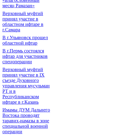
«Благословенный
месяц Рамазан»
Верховный муфтий
принял участие в
областном ифтаре в
г.Самара
В г.Ульяновск прошел
областной ифтар
В г.Пермь состоялся
ифтар для участников
спецоперации
Верховный муфтий
принял участие в IХ
съезде Духовного
управления мусульман
РТ и в
Республиканском
ифтаре в г.Казань
Имамы ДУМ Дальнего
Востока проводят
таравих-намазы в зоне
специальной военной
операции