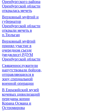
Оренбургского района
Оренбургской области
открылась мечеть
Верховный муфтий и
губернатор
Оренбургской области
открыли мечеть в
п.Тюльган
Верховный муфтий
принял участие в
очередном съезде
(меджлисе) РДУМ
Оренбургской области
Священнослужители
напутствовали бойцов,
отправляющихся в
зону специальной
военной операции
В Евразийский музей
кочевых цивилизаций
переданы копии
Корана Османа и
Остромирова