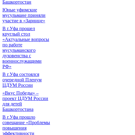
Башкортостан
Юные уфимские
мусульмане приняли
участие в «Зарнице»
В г.Уфа прошел
круглый стол
«Актуальные вопросы
по работе
мусульманского
духовенства с
военнослужащими
РФ»
В г.Уфа состоялся
очередной Пленум
ЦДУМ России
«Вкус Победы» –
проект ЦДУМ России
для детей
Башкортостана
В г.Уфа прошло
совещание «Проблемы
повышения
эффективности