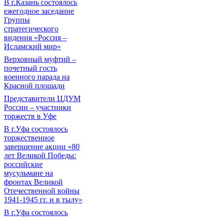
В г.Казань состоялось
ежегодное заседание
Группы
стратегического
видения «Россия –
Исламский мир»
Верховный муфтий –
почетный гость
военного парада на
Красной площади
Представители ЦДУМ
России – участники
торжеств в Уфе
В г.Уфа состоялось
торжественное
завершение акции «80
лет Великой Победы:
российские
мусульмане на
фронтах Великой
Отечественной войны
1941-1945 гг. и в тылу»
В г.Уфа состоялось