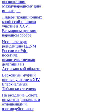
посвященном
Международному дню
инвалидов
Лидеры традиционных
конфессий приняли
участие в XXVI
Всемирном русском
народном соборе
Историческую
резиденцию ЦДУМ
России в г.Уфа
посетила
правительственная
делегация из
Астраханской области
Верховный муфтий
принял участие в ХIV
Епархиальных
Табынских чтениях
На заседание Совета
по межнациональным
отношениям и
взаимодействию с