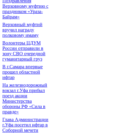
Поздравления
Верховному муфтию с
праздником «Ураза-
Байрам»
Верховный муфтий
вручил награду
полковому имаму
Волонтеры ЦДУМ
России отправили в
зону СВО очередной
гуманитарный груз
В г.Самара впервые
прошел областной
ифтар
На железнодорожный
вокзал г.Уфа прибыл
поезд акции
Министерства
обороны РФ «Сила в
правде»
Глава Администрации
г.Уфа посетил ифтар в
Соборной мечети