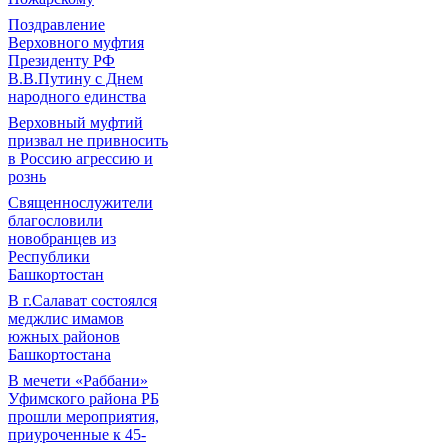
Поздравление
Верховного муфтия
Президенту РФ
В.В.Путину с Днем
народного единства
Верховный муфтий
призвал не привносить
в Россию агрессию и
рознь
Священнослужители
благословили
новобранцев из
Республики
Башкортостан
В г.Салават состоялся
меджлис имамов
южных районов
Башкортостана
В мечети «Раббани»
Уфимского района РБ
прошли мероприятия,
приуроченные к 45-