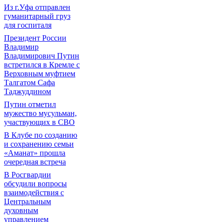
Из г.Уфа отправлен
гуманитарный груз
для госпиталя
Президент России
Владимир
Владимирович Путин
встретился в Кремле с
Верховным муфтием
Талгатом Сафа
Таджуддином
Путин отметил
мужество мусульман,
участвующих в СВО
В Клубе по созданию
и сохранению семьи
«Аманат» прошла
очередная встреча
В Росгвардии
обсудили вопросы
взаимодействия с
Центральным
духовным
управлением