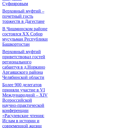
Суфияровым
Верховный муфтий –
почетный гость
торжеств в Дагестане
В Чишминском районе
состоялся XX Собор
мусульман Республики
Башкортостан
Верховный муфтий
приветствовал гостей
регионального
сабантуя в д.Норкино
Аргаяшского района
Челябинской области
Более 900 делегатов
приняли участие в VI
Международной – ХIV
Всероссийской
научно-практической
конференции
«Расулевские чтения:
Ислам в истории и
современной жизни