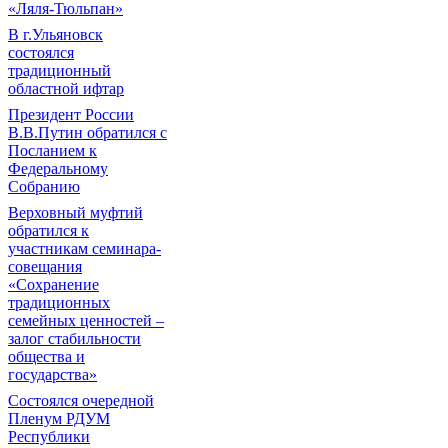
«Ляля-Тюльпан»
В г.Ульяновск
состоялся
традиционный
областной ифтар
Президент России
В.В.Путин обратился с
Посланием к
Федеральному
Собранию
Верховный муфтий
обратился к
участникам семинара-
совещания
«Сохранение
традиционных
семейных ценностей –
залог стабильности
общества и
государства»
Состоялся очередной
Пленум РДУМ
Республики