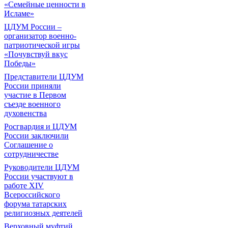
«Семейные ценности в
Исламе»
ЦДУМ России –
организатор военно-
патриотической игры
«Почувствуй вкус
Победы»
Представители ЦДУМ
России приняли
участие в Первом
съезде военного
духовенства
Росгвардия и ЦДУМ
России заключили
Соглашение о
сотрудничестве
Руководители ЦДУМ
России участвуют в
работе XIV
Всероссийского
форума татарских
религиозных деятелей
Верховный муфтий