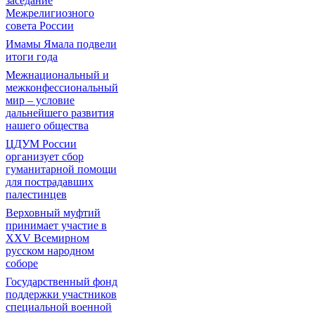
заседание
Межрелигиозного
совета России
Имамы Ямала подвели
итоги года
Межнациональный и
межконфессиональный
мир – условие
дальнейшего развития
нашего общества
ЦДУМ России
организует сбор
гуманитарной помощи
для пострадавших
палестинцев
Верховный муфтий
принимает участие в
XXV Всемирном
русском народном
соборе
Государственный фонд
поддержки участников
специальной военной