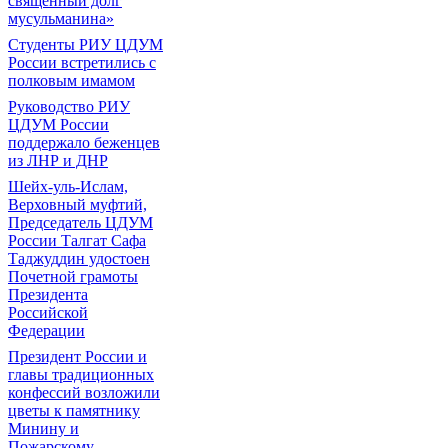
священный долг
мусульманина»
Студенты РИУ ЦДУМ
России встретились с
полковым имамом
Руководство РИУ
ЦДУМ России
поддержало беженцев
из ЛНР и ДНР
Шейх-уль-Ислам,
Верховный муфтий,
Председатель ЦДУМ
России Талгат Сафа
Таджуддин удостоен
Почетной грамоты
Президента
Российской
Федерации
Президент России и
главы традиционных
конфессий возложили
цветы к памятнику
Минину и
Пожарскому