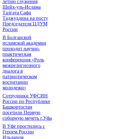
летию служения
Шейх-уль-Ислама
Талгата Сафа
Таджуддина на посту
Председателя ЦДУМ
России
В Болгарской
исламской академии
проходит научно-
практическая
конференция «Роль
межрелигиозного
диалога в
патриотическом
воспитании
молодежи»
Сотрудники УФСИН
России по Республике
Башкортостан
посетили Первую
соборную мечеть г.Уфа
В Уфе простились с
Героем России
Ильдаром