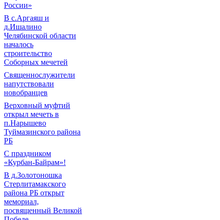
России»
В с.Аргаяш и
д.Ишалино
Челябинской области
началось
строительство
Соборных мечетей
Священнослужители
напутствовали
новобранцев
Верховный муфтий
открыл мечеть в
п.Нарышево
Туймазинского района
РБ
С праздником
«Курбан-Байрам»!
В д.Золотоношка
Стерлитамакского
района РБ открыт
мемориал,
посвященный Великой
Победе