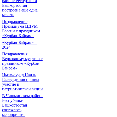
районе Республики
Башкортостан
построена еще одна
мечеть
Поздравление
Президиума ЦДУМ
России с праздником
«Курбан-Байрам»
«Курбан-Байрам» –
2024
Поздравления
Верховному муфтию с
праздником «Курбан-
Байрам»
Имам-ахунд Наиль
Галяутдинов принял
участие в
патриотической акции
В Чишминском районе
Республики
Башкортостан
состоялось
мероприятие