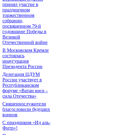
принял участие в
праздничном
торжественном
собрании,
посвященном 79-й
годовщине Победы в
Великой
Отечественной войне
В Московском Кремле
состоялась
инаугурация
Президента России
Делегация ЦДУМ
России участвует в
Республиканском
форуме «Ватан көсө –
сила Отечества»
Священнослужители
благословили будущих
воинов
С праздником «Ид аль-
Фитр»!