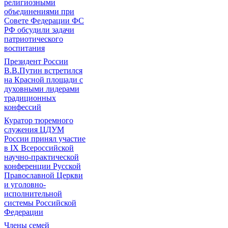
религиозными
объединениями при
Совете Федерации ФС
РФ обсудили задачи
патриотического
воспитания
Президент России
В.В.Путин встретился
на Красной площади с
духовными лидерами
традиционных
конфессий
Куратор тюремного
служения ЦДУМ
России принял участие
в IX Всероссийской
научно-практической
конференции Русской
Православной Церкви
и уголовно-
исполнительной
системы Российской
Федерации
Члены семей