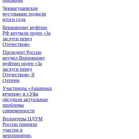
операции
Чекмагушевские
мусульмане подвели
итоги года
Верховному муфтию
РФ вручили орден «За
заслуги перед
Отечеством»
Президент России
вручил Верховному
муфтию орден «За
заслуги перед
Отечеством» II
степени
Участницы «Аишиных
вечеров» в г.Уфа
обсудили актуальные
проблемы
современности
Волонтеры ЦДУМ
России приняли
участие в
мероприятии,