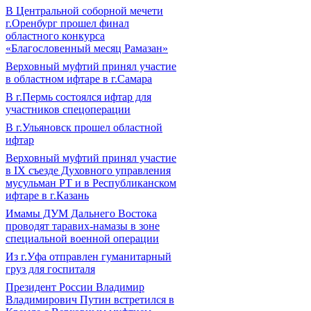
В Центральной соборной мечети
г.Оренбург прошел финал
областного конкурса
«Благословенный месяц Рамазан»
Верховный муфтий принял участие
в областном ифтаре в г.Самара
В г.Пермь состоялся ифтар для
участников спецоперации
В г.Ульяновск прошел областной
ифтар
Верховный муфтий принял участие
в IХ съезде Духовного управления
мусульман РТ и в Республиканском
ифтаре в г.Казань
Имамы ДУМ Дальнего Востока
проводят таравих-намазы в зоне
специальной военной операции
Из г.Уфа отправлен гуманитарный
груз для госпиталя
Президент России Владимир
Владимирович Путин встретился в