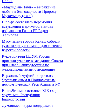
Наби»
«Маулид ан-Наби» – выражение
любви и благодарности Пророку
Мухаммаду (с.а.с.)
В г.Уфа состоялась церемония
вступления в должность вновь
избранного Главы РБ Радия
Хабирова
Мусульмане города Канаш собрали
гуманитарную помощь для жителей
Курской области
Руководители ЦДУМ России
приняли участие в заседании Совета
при Главе Башкортостана по
межнациональным отношениям
Верховный муфтий встретился с
Чрезвычайным и Полномочным
послом Турецкой Республики в РФ
В пгт.Чишмы состоялся XIX сход
мусульман Республики
Башкортостан
Духовные лидеры поддержали