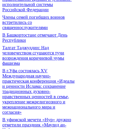
исполнительной системы
Российской Федерации
Члены семей погибших воинов
встретились со
священнослужителями
В Башкортостане отмечают День
Республики
Талгат Таджуддин: Над
человечеством сгущаются тучи
возрождения коричневой чумы
фашизма
В г.Уфа состоялась XV
Международная научно-
практическая конференция «Идеалы
и ценности Ислама: сохранение
традиционных духовно-
нравственных ценностей в семье,
укрепление межрелигиозного и
межнационального мира и
согласия»
В уфимской мечети «Нур» дружно
отметили праздник «Маулид ан-