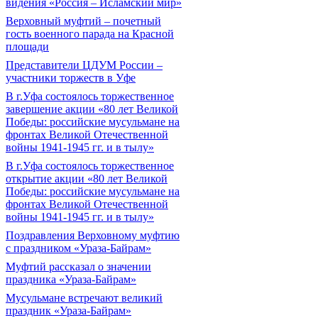
видения «Россия – Исламский мир»
Верховный муфтий – почетный
гость военного парада на Красной
площади
Представители ЦДУМ России –
участники торжеств в Уфе
В г.Уфа состоялось торжественное
завершение акции «80 лет Великой
Победы: российские мусульмане на
фронтах Великой Отечественной
войны 1941-1945 гг. и в тылу»
В г.Уфа состоялось торжественное
открытие акции «80 лет Великой
Победы: российские мусульмане на
фронтах Великой Отечественной
войны 1941-1945 гг. и в тылу»
Поздравления Верховному муфтию
с праздником «Ураза-Байрам»
Муфтий рассказал о значении
праздника «Ураза-Байрам»
Мусульмане встречают великий
праздник «Ураза-Байрам»