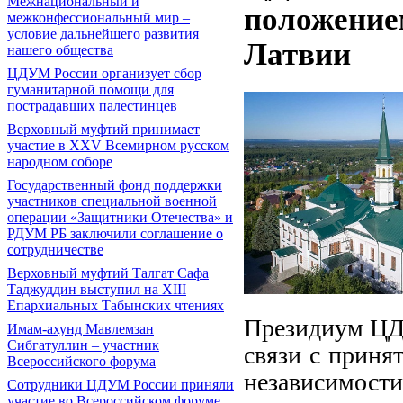
Межнациональный и
положение
межконфессиональный мир –
условие дальнейшего развития
Латвии
нашего общества
ЦДУМ России организует сбор
гуманитарной помощи для
пострадавших палестинцев
Верховный муфтий принимает
участие в XXV Всемирном русском
народном соборе
Государственный фонд поддержки
участников специальной военной
операции «Защитники Отечества» и
РДУМ РБ заключили соглашение о
сотрудничестве
Верховный муфтий Талгат Сафа
Таджуддин выступил на ХIII
Епархиальных Табынских чтениях
Президиум ЦД
Имам-ахунд Мавлемзан
Сибгатуллин – участник
связи с приня
Всероссийского форума
независимости
Сотрудники ЦДУМ России приняли
участие во Всероссийском форуме