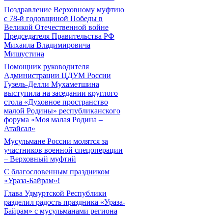
Поздравление Верховному муфтию
с 78-й годовщиной Победы в
Великой Отечественной войне
Председателя Правительства РФ
Михаила Владимировича
Мишустина
Помощник руководителя
Администрации ЦДУМ России
Гузель-Делли Мухаметшина
выступила на заседании круглого
стола «Духовное пространство
малой Родины» республиканского
форума «Моя малая Родина –
Атайсал»
Мусульмане России молятся за
участников военной спецоперации
– Верховный муфтий
С благословенным праздником
«Ураза-Байрам»!
Глава Удмуртской Республики
разделил радость праздника «Ураза-
Байрам» с мусульманами региона