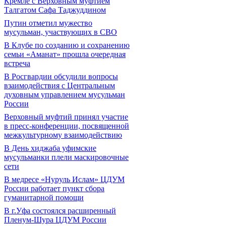
Кремле с Верховным муфтием
Талгатом Сафа Таджуддином
Путин отметил мужество
мусульман, участвующих в СВО
В Клубе по созданию и сохранению
семьи «Аманат» прошла очередная
встреча
В Росгвардии обсудили вопросы
взаимодействия с Центральным
духовным управлением мусульман
России
Верховный муфтий принял участие
в пресс-конференции, посвященной
межкультурному взаимодействию
В День хиджаба уфимские
мусульманки плели маскировочные
сети
В медресе «Нуруль Ислам» ЦДУМ
России работает пункт сбора
гуманитарной помощи
В г.Уфа состоялся расширенный
Пленум-Шура ЦДУМ России