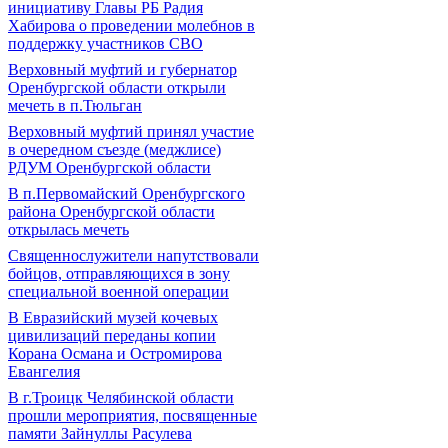
инициативу Главы РБ Радия
Хабирова о проведении молебнов в
поддержку участников СВО
Верховный муфтий и губернатор
Оренбургской области открыли
мечеть в п.Тюльган
Верховный муфтий принял участие
в очередном съезде (меджлисе)
РДУМ Оренбургской области
В п.Первомайский Оренбургского
района Оренбургской области
открылась мечеть
Священнослужители напутствовали
бойцов, отправляющихся в зону
специальной военной операции
В Евразийский музей кочевых
цивилизаций переданы копии
Корана Османа и Остромирова
Евангелия
В г.Троицк Челябинской области
прошли мероприятия, посвященные
памяти Зайнуллы Расулева