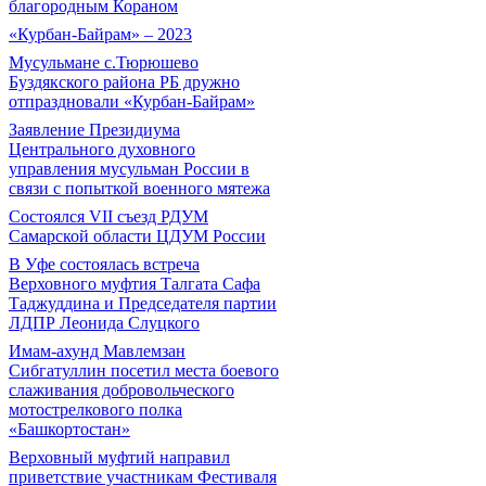
благородным Кораном
«Курбан-Байрам» – 2023
Мусульмане с.Тюрюшево
Буздякского района РБ дружно
отпраздновали «Курбан-Байрам»
Заявление Президиума
Центрального духовного
управления мусульман России в
связи с попыткой военного мятежа
Состоялся VII съезд РДУМ
Самарской области ЦДУМ России
В Уфе состоялась встреча
Верховного муфтия Талгата Сафа
Таджуддина и Председателя партии
ЛДПР Леонида Слуцкого
Имам-ахунд Мавлемзан
Сибгатуллин посетил места боевого
слаживания добровольческого
мотострелкового полка
«Башкортостан»
Верховный муфтий направил
приветствие участникам Фестиваля