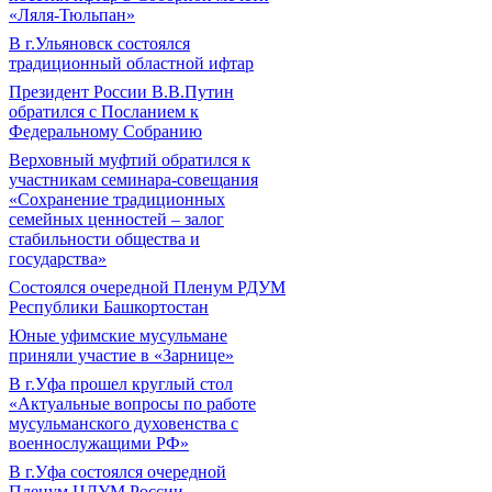
«Ляля-Тюльпан»
В г.Ульяновск состоялся
традиционный областной ифтар
Президент России В.В.Путин
обратился с Посланием к
Федеральному Собранию
Верховный муфтий обратился к
участникам семинара-совещания
«Сохранение традиционных
семейных ценностей – залог
стабильности общества и
государства»
Состоялся очередной Пленум РДУМ
Республики Башкортостан
Юные уфимские мусульмане
приняли участие в «Зарнице»
В г.Уфа прошел круглый стол
«Актуальные вопросы по работе
мусульманского духовенства с
военнослужащими РФ»
В г.Уфа состоялся очередной
Пленум ЦДУМ России