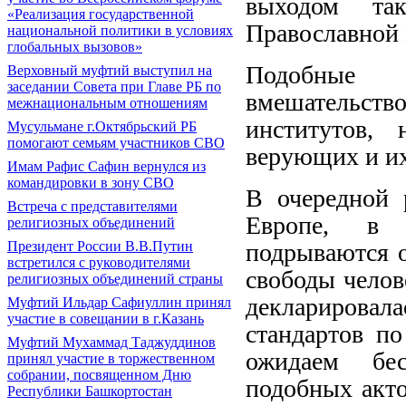
выходом та
«Реализация государственной
Православной 
национальной политики в условиях
глобальных вызовов»
Подобные 
Верховный муфтий выступил на
заседании Совета при Главе РБ по
вмешательст
межнациональным отношениям
институтов,
Мусульмане г.Октябрьский РБ
помогают семьям участников СВО
верующих и их
Имам Рафис Сафин вернулся из
командировки в зону СВО
В очередной 
Встреча с представителями
Европе, в 
религиозных объединений
подрываются о
Президент России В.В.Путин
встретился с руководителями
свободы челов
религиозных объединений страны
декларировал
Муфтий Ильдар Сафиуллин принял
участие в совещании в г.Казань
стандартов по
Муфтий Мухаммад Таджуддинов
ожидаем бес
принял участие в торжественном
собрании, посвященном Дню
подобных акто
Республики Башкортостан