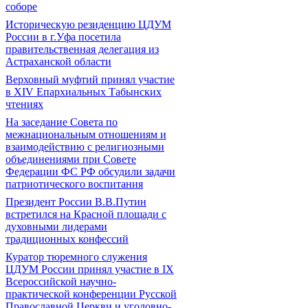
соборе
Историческую резиденцию ЦДУМ
России в г.Уфа посетила
правительственная делегация из
Астраханской области
Верховный муфтий принял участие
в ХIV Епархиальных Табынских
чтениях
На заседание Совета по
межнациональным отношениям и
взаимодействию с религиозными
объединениями при Совете
Федерации ФС РФ обсудили задачи
патриотического воспитания
Президент России В.В.Путин
встретился на Красной площади с
духовными лидерами
традиционных конфессий
Куратор тюремного служения
ЦДУМ России принял участие в IX
Всероссийской научно-
практической конференции Русской
Православной Церкви и уголовно-