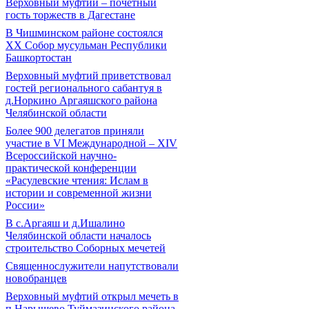
Верховный муфтий – почетный
гость торжеств в Дагестане
В Чишминском районе состоялся
XX Собор мусульман Республики
Башкортостан
Верховный муфтий приветствовал
гостей регионального сабантуя в
д.Норкино Аргаяшского района
Челябинской области
Более 900 делегатов приняли
участие в VI Международной – ХIV
Всероссийской научно-
практической конференции
«Расулевские чтения: Ислам в
истории и современной жизни
России»
В с.Аргаяш и д.Ишалино
Челябинской области началось
строительство Соборных мечетей
Священнослужители напутствовали
новобранцев
Верховный муфтий открыл мечеть в
п.Нарышево Туймазинского района