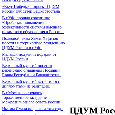
«Вкус Победы» – проект ЦДУМ
России для детей Башкортостана
В г.Уфа прошло совещание
«Проблемы повышения
эффективности системы высшего
исламского образования в России»
Полковой имам Хамза Хафизов
посетил историческую резиденцию
ЦДУМ России в г.Уфа
Малыши получили подарки от
ЦДУМ России
Верховный муфтий посетил
церемонию оглашения Послания
Главы Республики Башкортостан
Верховный муфтий встретился с
дипломатами из Бангладеш
В г.Москва состоялось
торжественное заседание
Межрелигиозного совета России
ЦДУМ Росс
Имамы Ямала подвели итоги года