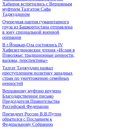
Хабиров встретились с Верховным
муфтием Талгатом Сафа
Таджуддином
Очередная партия гуманитарного
груза из Башкортостана отправлена
в зону специальной военной
операции
В г.Йошкар-Ола состоялись IV
Хафизитдиновские чтения «Ислам в
Поволжье: традиционные ценности,
вызовы, перспективы»
Талгат Таджуддин назвал
преступлением политику западных
стран по уничтожению семейных
ценностей
Верховному муфтию вручено
Благодарственное письмо
Председателя Правительства
Российской Федерации
Президент России В.В.Путин
обратился с Посланием к
Федеральному Собранию