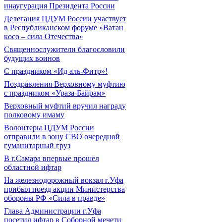
инаугурация Президента России
Делегация ЦДУМ России участвует
в Республиканском форуме «Ватан
көсө – сила Отечества»
Священнослужители благословили
будущих воинов
С праздником «Ид аль-Фитр»!
Поздравления Верховному муфтию
с праздником «Ураза-Байрам»
Верховный муфтий вручил награду
полковому имаму
Волонтеры ЦДУМ России
отправили в зону СВО очередной
гуманитарный груз
В г.Самара впервые прошел
областной ифтар
На железнодорожный вокзал г.Уфа
прибыл поезд акции Министерства
обороны РФ «Сила в правде»
Глава Администрации г.Уфа
посетил ифтар в Соборной мечети