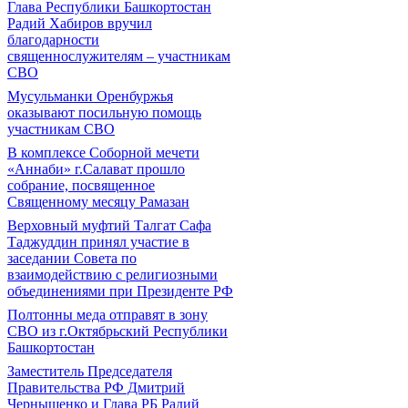
Глава Республики Башкортостан
Радий Хабиров вручил
благодарности
священнослужителям – участникам
СВО
Мусульманки Оренбуржья
оказывают посильную помощь
участникам СВО
В комплексе Соборной мечети
«Аннаби» г.Салават прошло
собрание, посвященное
Священному месяцу Рамазан
Верховный муфтий Талгат Сафа
Таджуддин принял участие в
заседании Совета по
взаимодействию с религиозными
объединениями при Президенте РФ
Полтонны меда отправят в зону
СВО из г.Октябрьский Республики
Башкортостан
Заместитель Председателя
Правительства РФ Дмитрий
Чернышенко и Глава РБ Радий