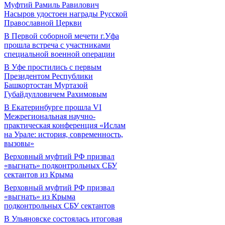
Муфтий Рамиль Равилович
Насыров удостоен награды Русской
Православной Церкви
В Первой соборной мечети г.Уфа
прошла встреча с участниками
специальной военной операции
В Уфе простились с первым
Президентом Республики
Башкортостан Муртазой
Губайдулловичем Рахимовым
В Екатеринбурге прошла VI
Межрегиональная научно-
практическая конференция «Ислам
на Урале: история, современность,
вызовы»
Верховный муфтий РФ призвал
«выгнать» подконтрольных СБУ
сектантов из Крыма
Верховный муфтий РФ призвал
«выгнать» из Крыма
подконтрольных СБУ сектантов
В Ульяновске состоялась итоговая