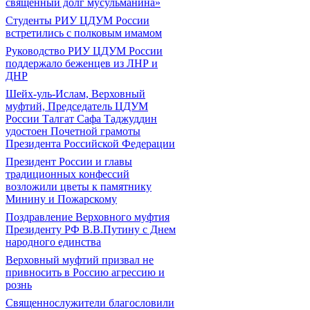
священный долг мусульманина»
Студенты РИУ ЦДУМ России
встретились с полковым имамом
Руководство РИУ ЦДУМ России
поддержало беженцев из ЛНР и
ДНР
Шейх-уль-Ислам, Верховный
муфтий, Председатель ЦДУМ
России Талгат Сафа Таджуддин
удостоен Почетной грамоты
Президента Российской Федерации
Президент России и главы
традиционных конфессий
возложили цветы к памятнику
Минину и Пожарскому
Поздравление Верховного муфтия
Президенту РФ В.В.Путину с Днем
народного единства
Верховный муфтий призвал не
привносить в Россию агрессию и
рознь
Священнослужители благословили