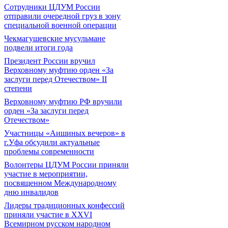
Сотрудники ЦДУМ России
отправили очередной груз в зону
специальной военной операции
Чекмагушевские мусульмане
подвели итоги года
Президент России вручил
Верховному муфтию орден «За
заслуги перед Отечеством» II
степени
Верховному муфтию РФ вручили
орден «За заслуги перед
Отечеством»
Участницы «Аишиных вечеров» в
г.Уфа обсудили актуальные
проблемы современности
Волонтеры ЦДУМ России приняли
участие в мероприятии,
посвященном Международному
дню инвалидов
Лидеры традиционных конфессий
приняли участие в XXVI
Всемирном русском народном