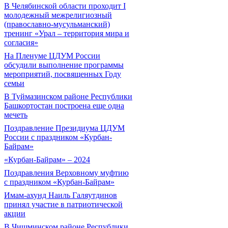
В Челябинской области проходит I
молодежный межрелигиозный
(православно-мусульманский)
тренинг «Урал – территория мира и
согласия»
На Пленуме ЦДУМ России
обсудили выполнение программы
мероприятий, посвященных Году
семьи
В Туймазинском районе Республики
Башкортостан построена еще одна
мечеть
Поздравление Президиума ЦДУМ
России с праздником «Курбан-
Байрам»
«Курбан-Байрам» – 2024
Поздравления Верховному муфтию
с праздником «Курбан-Байрам»
Имам-ахунд Наиль Галяутдинов
принял участие в патриотической
акции
В Чишминском районе Республики