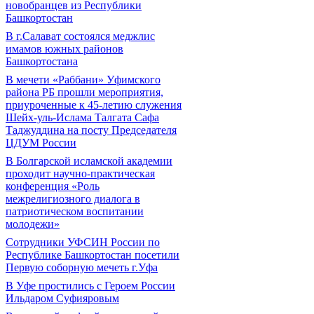
новобранцев из Республики
Башкортостан
В г.Салават состоялся меджлис
имамов южных районов
Башкортостана
В мечети «Раббани» Уфимского
района РБ прошли мероприятия,
приуроченные к 45-летию служения
Шейх-уль-Ислама Талгата Сафа
Таджуддина на посту Председателя
ЦДУМ России
В Болгарской исламской академии
проходит научно-практическая
конференция «Роль
межрелигиозного диалога в
патриотическом воспитании
молодежи»
Сотрудники УФСИН России по
Республике Башкортостан посетили
Первую соборную мечеть г.Уфа
В Уфе простились с Героем России
Ильдаром Суфияровым