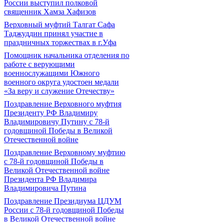
России выступил полковой
священник Хамза Хафизов
Верховный муфтий Талгат Сафа
Таджуддин принял участие в
праздничных торжествах в г.Уфа
Помощник начальника отделения по
работе с верующими
военнослужащими Южного
военного округа удостоен медали
«За веру и служение Отечеству»
Поздравление Верховного муфтия
Президенту РФ Владимиру
Владимировичу Путину с 78-й
годовщиной Победы в Великой
Отечественной войне
Поздравление Верховному муфтию
с 78-й годовщиной Победы в
Великой Отечественной войне
Президента РФ Владимира
Владимировича Путина
Поздравление Президиума ЦДУМ
России с 78-й годовщиной Победы
в Великой Отечественной войне