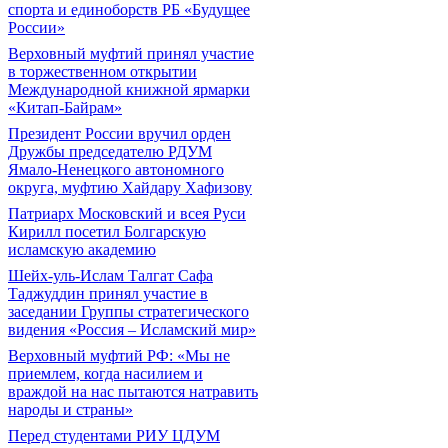
спорта и единоборств РБ «Будущее
России»
Верховный муфтий принял участие
в торжественном открытии
Международной книжной ярмарки
«Китап-Байрам»
Президент России вручил орден
Дружбы председателю РДУМ
Ямало-Ненецкого автономного
округа, муфтию Хайдару Хафизову
Патриарх Московский и всея Руси
Кирилл посетил Болгарскую
исламскую академию
Шейх-уль-Ислам Талгат Сафа
Таджуддин принял участие в
заседании Группы стратегического
видения «Россия – Исламский мир»
Верховный муфтий РФ: «Мы не
приемлем, когда насилием и
враждой на нас пытаются натравить
народы и страны»
Перед студентами РИУ ЦДУМ