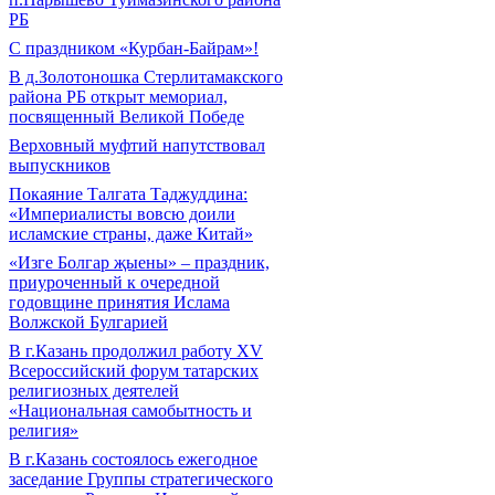
РБ
С праздником «Курбан-Байрам»!
В д.Золотоношка Стерлитамакского
района РБ открыт мемориал,
посвященный Великой Победе
Верховный муфтий напутствовал
выпускников
Покаяние Талгата Таджуддина:
«Империалисты вовсю доили
исламские страны, даже Китай»
«Изге Болгар җыены» – праздник,
приуроченный к очередной
годовщине принятия Ислама
Волжской Булгарией
В г.Казань продолжил работу XV
Всероссийский форум татарских
религиозных деятелей
«Национальная самобытность и
религия»
В г.Казань состоялось ежегодное
заседание Группы стратегического