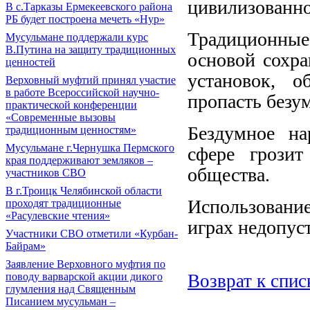
цивилизованно
В с.Тарказы Ермекеевского района
РБ будет построена мечеть «Нур»
Традиционны
Мусульмане поддержали курс
В.Путина на защиту традиционных
основой сохра
ценностей
установок, о
Верховный муфтий принял участие
в работе Всероссийской научно-
пропасть безу
практической конференции
«Современные вызовы
Бездумное на
традиционным ценностям»
Мусульмане г.Чернушка Пермского
сфере грозит
края поддерживают земляков –
общества.
участников СВО
В г.Троицк Челябинской области
Использовани
проходят традиционные
«Расулевские чтения»
играх недопус
Участники СВО отметили «Курбан-
Байрам»
Заявление Верховного муфтия по
Возврат к спис
поводу варварской акции дикого
глумления над Священным
Писанием мусульман –