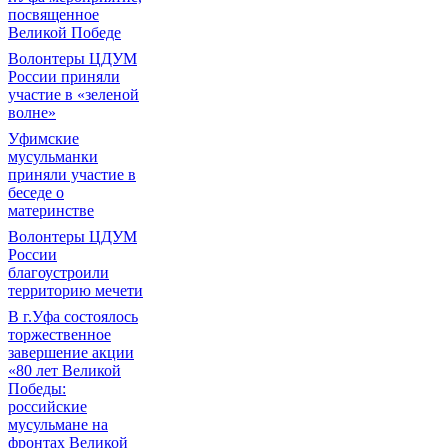
посвященное
Великой Победе
Волонтеры ЦДУМ
России приняли
участие в «зеленой
волне»
Уфимские
мусульманки
приняли участие в
беседе о
материнстве
Волонтеры ЦДУМ
России
благоустроили
территорию мечети
В г.Уфа состоялось
торжественное
завершение акции
«80 лет Великой
Победы:
российские
мусульмане на
фронтах Великой