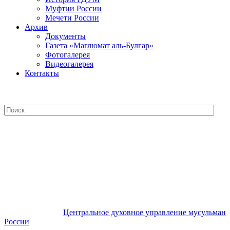
Муфтии России
Мечети России
Архив
Документы
Газета «Маглюмат аль-Булгар»
Фотогалерея
Видеогалерея
Контакты
Центральное духовное управление
мусульман России
Центральное духовное управление мусульман
России