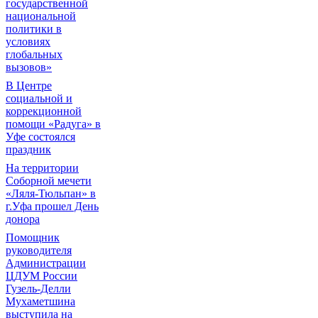
государственной
национальной
политики в
условиях
глобальных
вызовов»
В Центре
социальной и
коррекционной
помощи «Радуга» в
Уфе состоялся
праздник
На территории
Соборной мечети
«Ляля-Тюльпан» в
г.Уфа прошел День
донора
Помощник
руководителя
Администрации
ЦДУМ России
Гузель-Делли
Мухаметшина
выступила на