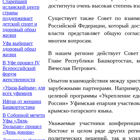
Старейший
достигнута очень высокая степень вз
исламский центр
страны
Существует также Совет по взаим
поддерживает
детский спорт и
Российской Федерации, который дост
здоровый образ
власти представляет общую согл
жизни
многим вопросам.
Уфа выбирает
здоровый образ
В нашем регионе действует Совет
жизни
Главе Республики Башкортостан, 
В Уфе прошел IV
Вячеслав Петрович.
Всероссийский
форум
женственности
Опытом взаимодействия между христ
«Ураза-Байрам» для
зарубежными партнерами. Например,
всех уфимцев
целевой программы «Укрепление еди
Ифтар от женщин
России» Уфимская епархия участвов
Башкортостана
крымско-татарского языка.
В Соборной мечети
Уфы «Ляля-
Уважаемые участники конференции
Тюльпан» прошел
Востоке и целом ряде других реги
«День донора»
политических решений, так и усил