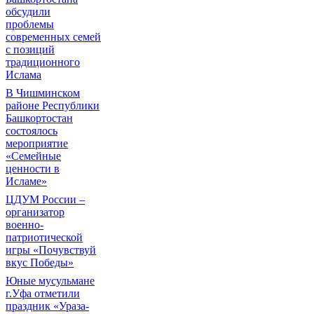
обсудили
проблемы
современных семей
с позиций
традиционного
Ислама
В Чишминском
районе Республики
Башкортостан
состоялось
мероприятие
«Семейные
ценности в
Исламе»
ЦДУМ России –
организатор
военно-
патриотической
игры «Почувствуй
вкус Победы»
Юные мусульмане
г.Уфа отметили
праздник «Ураза-