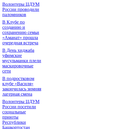
Волонтеры ЦДУМ
России проводили
паломников
В Клубе по
созданию и
сохранению семьи
«Аманат» прошла
очередная встреча
В День хиджаба
уфимские
мусульманки плели
маскировочные
сети
В подростковом
клубе «Василя»
закончилась зимняя
лагерная смена
Волонтеры ЦДУМ
России посетили
социальные
приюты
Республики
Башкортостан