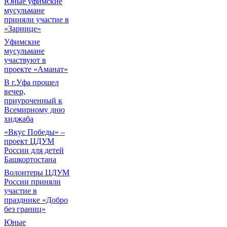
Юные уфимские
мусульмане
приняли участие в
«Зарнице»
Уфимские
мусульмане
участвуют в
проекте «Аманат»
В г.Уфа прошел
вечер,
приуроченный к
Всемирному дню
хиджаба
«Вкус Победы» –
проект ЦДУМ
России для детей
Башкортостана
Волонтеры ЦДУМ
России приняли
участие в
празднике «Добро
без границ»
Юные