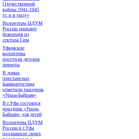
Отечественной
войны 1941-1945
гг. и в тылу»
Волонтеры ЦДУМ
России опекают
беженцев из
сектора Газа
Уфимские
волонтеры
посетили детские
приюты
В домах
престарелых
Башкортостана
отметили праздник
«Ураза-Байрам»
В г.Уфа состоялся
праздник «Ураза-
Байрам» для детей
Волонтеры ЦДУМ
России в г.Уфа
поздравили своих