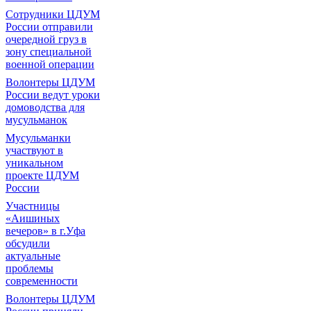
Сотрудники ЦДУМ
России отправили
очередной груз в
зону специальной
военной операции
Волонтеры ЦДУМ
России ведут уроки
домоводства для
мусульманок
Мусульманки
участвуют в
уникальном
проекте ЦДУМ
России
Участницы
«Аишиных
вечеров» в г.Уфа
обсудили
актуальные
проблемы
современности
Волонтеры ЦДУМ