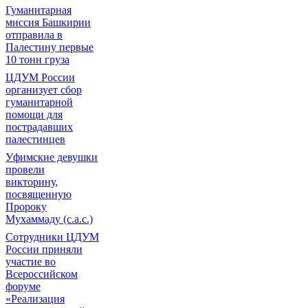
Гуманитарная
миссия Башкирии
отправила в
Палестину первые
10 тонн груза
ЦДУМ России
организует сбор
гуманитарной
помощи для
пострадавших
палестинцев
Уфимские девушки
провели
викторину,
посвященную
Пророку
Мухаммаду (с.а.с.)
Сотрудники ЦДУМ
России приняли
участие во
Всероссийском
форуме
«Реализация