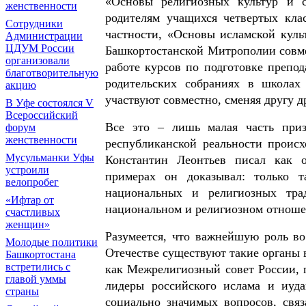
«Основы религиозных культур и с
женственности
родителям учащихся четвертых кла
Сотрудники
частности, «Основы исламской куль
Администрации
ЦДУМ России
Башкортостанской Митрополии совме
организовали
работе курсов по подготовке препо
благотворительную
родительских собраниях в школах
акцию
участвуют совместно, сменяя другу д
В Уфе состоялся V
Всероссийский
Все это – лишь малая часть приз
форум
женственности
республиканской реальности проис
Мусульманки Уфы
Константин Леонтьев писал как о
устроили
примерах он доказывал: только т
велопробег
национальных и религиозных тра
«Ифтар от
национальном и религиозном отноше
счастливых
женщин»
Разумеется, что важнейшую роль во
Молодые политики
Отечестве существуют такие органы 
Башкортостана
встретились с
как Межрелигиозный совет России, п
главой уммы
лидеры российского ислама и иуда
страны
социально значимых вопросов, свя