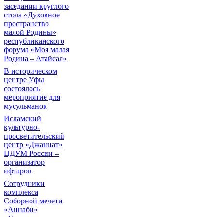
заседании круглого
стола «Духовное
пространство
малой Родины»
республиканского
форума «Моя малая
Родина – Атайсал»
В историческом
центре Уфы
состоялось
мероприятие для
мусульманок
Исламский
культурно-
просветительский
центр «Джаннат»
ЦДУМ России –
организатор
ифтаров
Сотрудники
комплекса
Соборной мечети
«Аннаби»