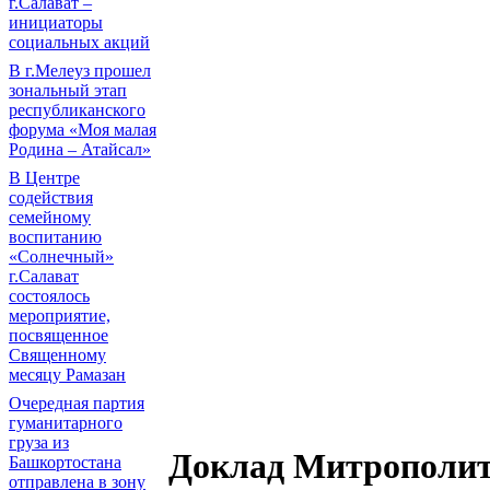
г.Салават –
инициаторы
социальных акций
В г.Мелеуз прошел
зональный этап
республиканского
форума «Моя малая
Родина – Атайсал»
В Центре
содействия
семейному
воспитанию
«Солнечный»
г.Салават
состоялось
мероприятие,
посвященное
Священному
месяцу Рамазан
Очередная партия
гуманитарного
груза из
Доклад Митрополит
Башкортостана
отправлена в зону