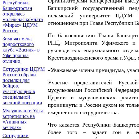
Организаторами конференции высту
Республики
Башкирский государственный пед
Башкортостан
открылась
исламский университет ЦДУМ Ро
молельная комната
отношениям при Главе Республики Б
«Мирас» ЦДУМ
России
По благословению Главы Башкорт
Зимняя смена
РПЦ, Митрополита Уфимского и С
подросткового
клуба «Василя» в
руководитель епархиального отдел
Уфе прошла
Крестовоздвиженского храма г.Уфы,
отлично
Сотрудники ЦДУМ
«Уважаемые члены президиума, учас
России собрали
посылки для
Участие представителей Русск
бойцов,
мусульманами Российской Федерации
участвующих в
специальной
Церкви и мусульманских религио
военной операции
проникнуты в России духом не тольк
Мусульманки Уфы
ежедневного сотрудничества.
встретились на
«Аишиных
Что касается Республики Башкортос
вечерах»
более того – задает тон в е
Сотрудники