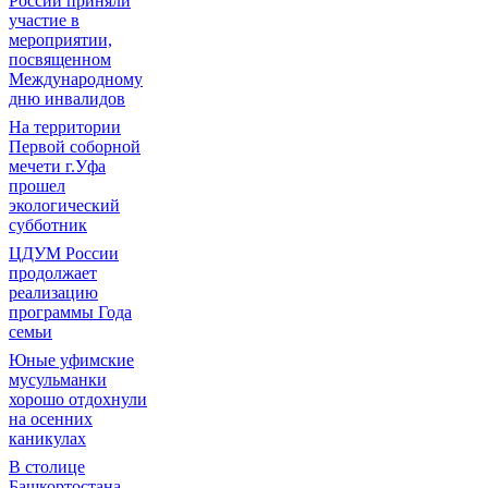
России приняли
участие в
мероприятии,
посвященном
Международному
дню инвалидов
На территории
Первой соборной
мечети г.Уфа
прошел
экологический
субботник
ЦДУМ России
продолжает
реализацию
программы Года
семьи
Юные уфимские
мусульманки
хорошо отдохнули
на осенних
каникулах
В столице
Башкортостана