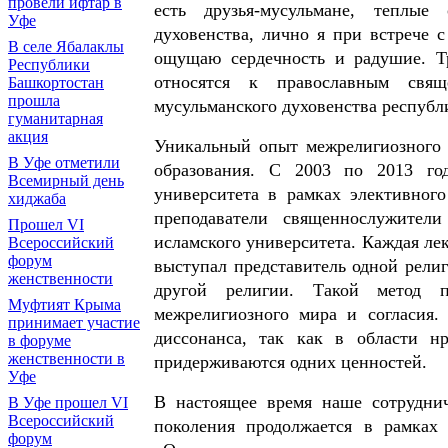
провели ифтар в
есть друзья-мусульмане, теплые
Уфе
духовенства, лично я при встрече 
В селе Ябалаклы
ощущаю сердечность и радушие. Т
Республики
относятся к православным свящ
Башкортостан
прошла
мусульманского духовенства республ
гуманитарная
акция
Уникальный опыт межрелигиозного 
В Уфе отметили
образования. С 2003 по 2013 год
Всемирный день
университета в рамках элективног
хиджаба
преподаватели священнослужители
Прошел VI
исламского университета. Каждая лек
Всероссийский
форум
выступал представитель одной религ
женственности
другой религии. Такой метод 
Муфтият Крыма
межрелигиозного мира и согласия.
принимает участие
диссонанса, так как в области н
в форуме
женственности в
придерживаются одних ценностей.
Уфе
В настоящее время наше сотруднич
В Уфе прошел VI
Всероссийский
поколения продолжается в рамках
форум