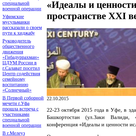
«Идеалы и ценности
специальной
военной операции
пространстве XXI в
Уфимские
мусульманки
рассказали о своем
пути к хиджабу
Руководитель
общественного
движения
«Гибадуррахман»
ЦДУМ России в
г.Салават посетил
Центр содействия
семейному
воспитанию
«Солнечный»
В Первой соборной
22.10.2015
мечети г.Уфа
прошла встреча с
22-23 октября 2015 года в Уфе, в з
участниками
Башкортостан (ул.Заки Валиди, 
специальной
конференция «Идеалы и ценности исл
военной операции
В г.Мелеуз