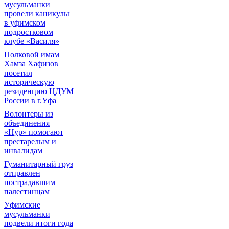
мусульманки
провели каникулы
в уфимском
подростковом
клубе «Василя»
Полковой имам
Хамза Хафизов
посетил
историческую
резиденцию ЦДУМ
России в г.Уфа
Волонтеры из
объединения
«Нур» помогают
престарелым и
инвалидам
Гуманитарный груз
отправлен
пострадавшим
палестинцам
Уфимские
мусульманки
подвели итоги года