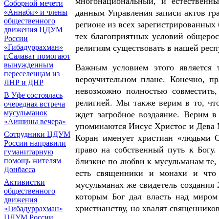
многонациональный, и естественн
Соборной мечети
«Аннаби» и члены
данным Управления записи актов гра
общественного
регионе из всех зарегистрированных
движения ЦДУМ
тех благоприятных условий общерос
России
«Гибадуррахман»
религиям существовать в нашей респу
г.Салават помогают
вынужденным
Важным условием этого является 
переселенцам из
вероучительном плане. Конечно, пр
ЛНР и ДНР
невозможно полностью совместить, 
В Уфе состоялась
религией. Мы также верим в то, чт
очередная встреча
мусульманок
ждет загробное воздаяние. Верим в
«Аишины вечера»
упоминаются Иисус Христос и Дева М
Сотрудники ЦДУМ
Коран именует христиан «людьми С
России направили
право на собственный путь к Богу.
гуманитарную
помощь жителям
близкие по любви к мусульманам те,
Донбасса
есть священники и монахи и что 
Активистки
мусульманах же свидетель создания
общественного
которым Бог дал власть над миром 
движения
христианству, но хвалят священнико
«Гибадуррахман»
ЦДУМ России