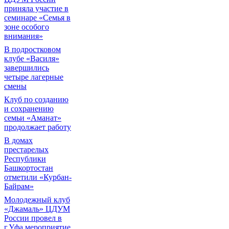
приняла участие в
семинаре «Семья в
зоне особого
внимания»
В подростковом
клубе «Василя»
завершились
четыре лагерные
смены
Клуб по созданию
и сохранению
семьи «Аманат»
продолжает работу
В домах
престарелых
Республики
Башкортостан
отметили «Курбан-
Байрам»
Молодежный клуб
«Джамаль» ЦДУМ
России провел в
г.Уфа мероприятие,