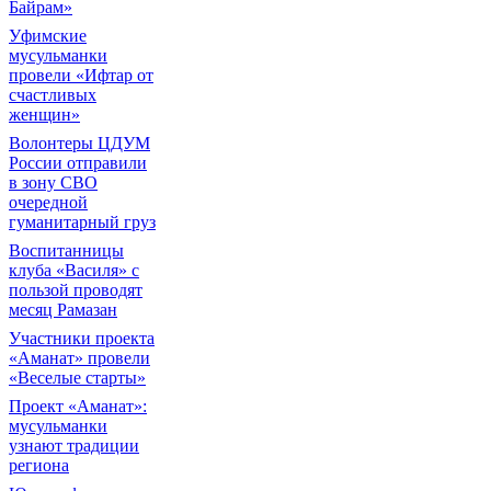
Байрам»
Уфимские
мусульманки
провели «Ифтар от
счастливых
женщин»
Волонтеры ЦДУМ
России отправили
в зону СВО
очередной
гуманитарный груз
Воспитанницы
клуба «Василя» с
пользой проводят
месяц Рамазан
Участники проекта
«Аманат» провели
«Веселые старты»
Проект «Аманат»:
мусульманки
узнают традиции
региона