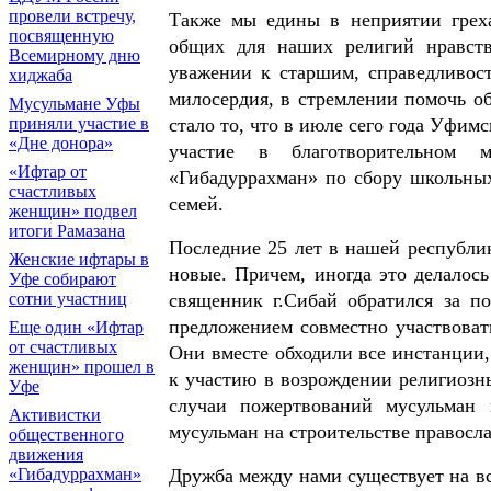
провели встречу,
Также мы едины в неприятии греха
посвященную
общих для наших религий нравств
Всемирному дню
уважении к старшим, справедливос
хиджаба
милосердия, в стремлении помочь о
Мусульмане Уфы
приняли участие в
стало то, что в июле сего года Уфи
«Дне донора»
участие в благотворительном м
«Ифтар от
«Гибадуррахман» по сбору школьны
счастливых
семей.
женщин» подвел
итоги Рамазана
Последние 25 лет в нашей республи
Женские ифтары в
новые. Причем, иногда это делалос
Уфе собирают
сотни участниц
священник г.Сибай обратился за п
предложением совместно участвовать
Еще один «Ифтар
от счастливых
Они вместе обходили все инстанции,
женщин» прошел в
к участию в возрождении религиозны
Уфе
случаи пожертвований мусульман 
Активистки
мусульман на строительстве правосла
общественного
движения
«Гибадуррахман»
Дружба между нами существует на вс