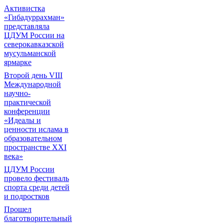
Активистка
«Гибадуррахман»
представляла
ЦДУМ России на
северокавказской
мусульманской
ярмарке
Второй день VIII
Международной
научно-
практической
конференции
«Идеалы и
ценности ислама в
образовательном
пространстве XXI
века»
ЦДУМ России
провело фестиваль
спорта среди детей
и подростков
Прошел
благотворительный