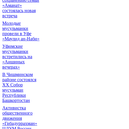
сохранению семьи
«Аманат»
состоялась новая
встреча
Молодые
мусульманки
провели в Уфе
«Маулид ан-Наби»
Уфимские
мусульманки
встретились на
«Аишиных
вечерах»
В Чишминском
районе состоялся
XX Собор
мусульман
Республики
Башкортостан
Активистка
общественного
движения
«Гибадуррахман»
ЦДУМ России