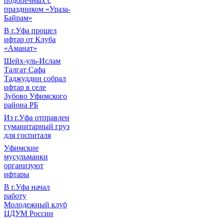
подопечных с
праздником «Ураза-
Байрам»
В г.Уфа прошел
ифтар от Клуба
«Аманат»
Шейх-уль-Ислам
Талгат Сафа
Таджуддин собрал
ифтар в селе
Зубово Уфимского
района РБ
Из г.Уфа отправлен
гуманитарный груз
для госпиталя
Уфимские
мусульманки
организуют
ифтары
В г.Уфа начал
работу
Молодежный клуб
ЦДУМ России