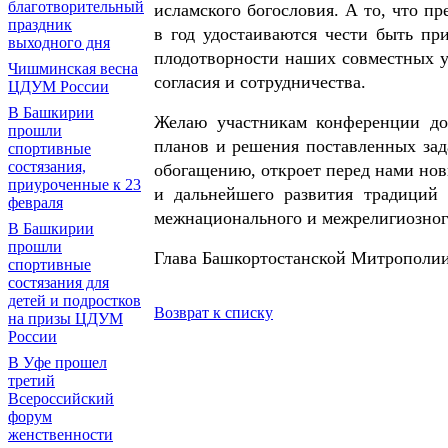
благотворительный
исламского богословия. А то, что п
праздник
в год удостаиваются чести быть пр
выходного дня
плодотворности наших совместных у
Чишминская весна
согласия и сотрудничества.
ЦДУМ России
В Башкирии
Желаю участникам конференции до
прошли
планов и решения поставленных зад
спортивные
состязания,
обогащению, откроет перед нами но
приуроченные к 23
и дальнейшего развития традиций 
февраля
межнационального и межрелигиозного
В Башкирии
прошли
Глава Башкортостанской Митрополи
спортивные
состязания для
детей и подростков
Возврат к списку
на призы ЦДУМ
России
В Уфе прошел
третий
Всероссийский
форум
женственности