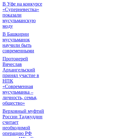
В Уфе на конкурсе
«Суперневестка»
показали
мусульманскую
моду
В Башкирии
мусульманок
научили быть
современными
Протоиерей
Вячеслав
Архангельский
принял участие в
НПК
«Современная
мусульманка –
личность, семья,
общество»
Верховный муфтий
России Таджуддин
считает
необходимой
операцию РФ