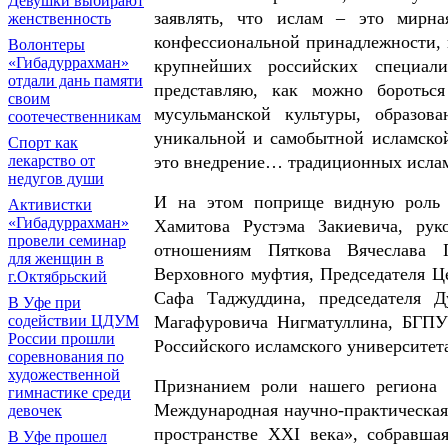
Девушки выбирают
заявлять, что ислам – это мирна
женственность
конфессиональной принадлежности, 
Волонтеры
«Гибадуррахман»
крупнейших российских специал
отдали дань памяти
представляю, как можно бороться
своим
мусульманской культуры, образов
соотечественникам
уникальной и самобытной исламской
Спорт как
лекарство от
это внедрение… традиционных ислам
недугов души
И на этом поприще видную роль и
Активистки
«Гибадуррахман»
Хамитова Рустэма Закиевича, рук
провели семинар
отношениям Пяткова Вячеслава П
для женщин в
Верховного муфтия, Председателя Ц
г.Октябрьский
Сафа Таджуддина, председателя Д
В Уфе при
содействии ЦДУМ
Магафуровича Нигматуллина, БГПУ
России прошли
Российского исламского университет
соревнования по
художественной
Признанием роли нашего региона в
гимнастике среди
Международная научно-практическая
девочек
пространстве XXI века», собравша
В Уфе прошел