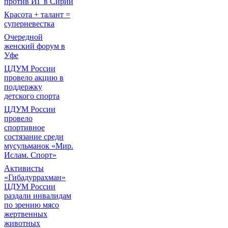
против ИГ в Сирии
Красота + талант =
суперневестка
Очередной
женский форум в
Уфе
ЦДУМ России
провело акцию в
поддержку
детского спорта
ЦДУМ России
провело
спортивное
состязание среди
мусульманок «Мир.
Ислам. Спорт»
Активисты
«Гибадуррахман»
ЦДУМ России
раздали инвалидам
по зрению мясо
жертвенных
животных