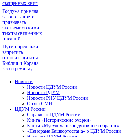
священных книг
Госдума приняла
закон о запрете
признавать
экстремистскими
тексты священных
писаний
Путин предложил
запретить
относить цитаты
Библии и Корана
к экстремизму
Новости
Новости ЦДУМ России
Новости РДУМ
Новости РИУ ЦДУМ России
Обзор СМИ
ЦДУМ России
Справка о ЦДУМ России
Книга «Исторические очерки»
Книга «Мусульманское духовное собрание»
«Панорама Башкортостана» о ЦДУМ России
Награды ЦДУМ России