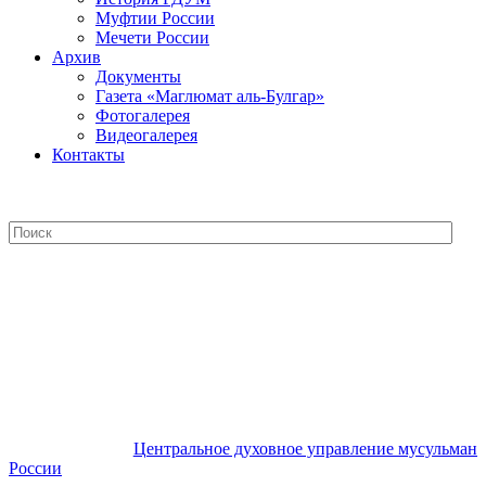
Муфтии России
Мечети России
Архив
Документы
Газета «Маглюмат аль-Булгар»
Фотогалерея
Видеогалерея
Контакты
Центральное духовное управление
мусульман России
Центральное духовное управление мусульман
России