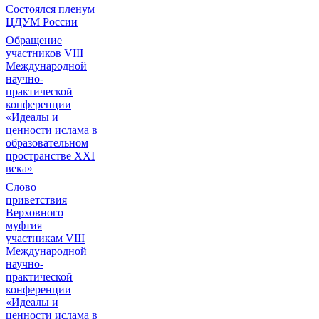
Состоялся пленум
ЦДУМ России
Обращение
участников VIII
Международной
научно-
практической
конференции
«Идеалы и
ценности ислама в
образовательном
пространстве XXI
века»
Слово
приветствия
Верховного
муфтия
участникам VIII
Международной
научно-
практической
конференции
«Идеалы и
ценности ислама в