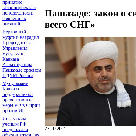
принятие
законопроекта о
Пашазаде: закон о с
неподсудности
священных
всего СНГ»
писаний
Верховный
муфтий наградил
Председателя
Управления
мусульман
Кавказа
Аллахшукюра
Пашазаде орденом
ЦДУМ России
Мусульмане
Кавказа
поддерживают
превентивные
меры РФ в Сирии
против ИГ
Исламским
ученым РФ
23.10.2015
предложили
объединиться для