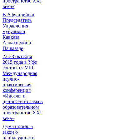
пространстве XXI
века»
В Уфу прибыл
Председатель
Управления
мусульман
Кавказа
Аллахшукюр
Пашазаде
22-23 октября
2015 года в Уфе
состоится VIII
Международная
научно-
практическая
конференция
«Идеалы и
ценности ислама в
образовательном
пространстве XXI
века»
Дума приняла
закон о
неподсудности