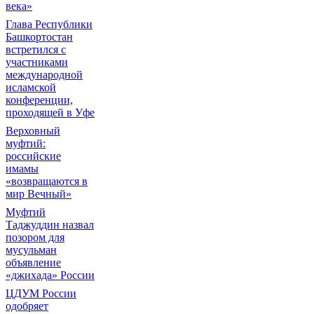
века»
Глава Республики
Башкортостан
встретился с
участниками
международной
исламской
конференции,
проходящей в Уфе
Верховный
муфтий:
российские
имамы
«возвращаются в
мир Вечный»
Муфтий
Таджуддин назвал
позором для
мусульман
объявление
«джихада» России
ЦДУМ России
одобряет