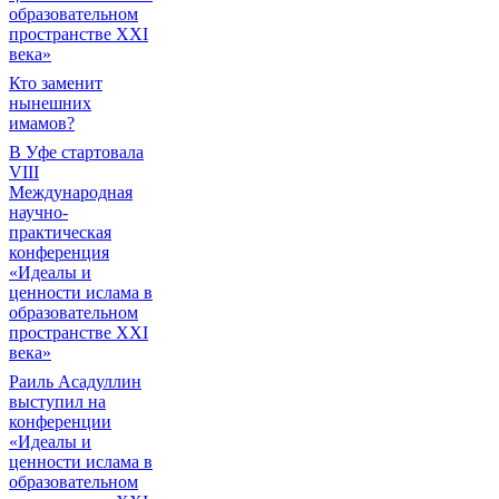
образовательном
пространстве XXI
века»
Кто заменит
нынешних
имамов?
В Уфе стартовала
VIII
Международная
научно-
практическая
конференция
«Идеалы и
ценности ислама в
образовательном
пространстве XXI
века»
Раиль Асадуллин
выступил на
конференции
«Идеалы и
ценности ислама в
образовательном