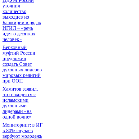
ЦДУМ России
уточнил
количество
выходцев из
Башкирии в рядах
ИГИЛ – «речь
идет о десятках
человек»
Верховный
муфтий России
предложил
создать Совет
духовных лидеров
мировых религий
при ООН
Хамитов заявил,
что находится с
исламскими
духовными
лидерами «на
одной волне»
Мониторинг: в ИГ
в 80% случаев
вербуют молодежь