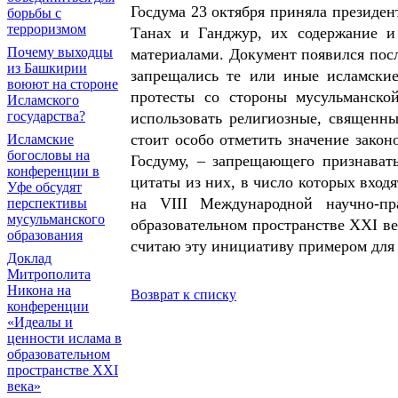
Госдума 23 октября приняла президен
борьбы с
терроризмом
Танах и Ганджур, их содержание и
Почему выходцы
материалами. Документ появился посл
из Башкирии
запрещались те или иные исламские
воюют на стороне
протесты со стороны мусульманск
Исламского
государства?
использовать религиозные, священн
стоит особо отметить значение зако
Исламские
богословы на
Госдуму, – запрещающего признават
конференции в
цитаты из них, в число которых вход
Уфе обсудят
на VIII Международной научно-п
перспективы
мусульманского
образовательном пространстве XXI ве
образования
считаю эту инициативу примером для 
Доклад
Митрополита
Никона на
Возврат к списку
конференции
«Идеалы и
ценности ислама в
образовательном
пространстве XXI
века»