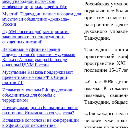
международной исламской
Российская умма о
конференции, проходящей в Уфе
подавляющее больш
Муфтий Таджуддин назвал позором для
при этом их место
мусульман объявление «джихада»
настроенные деят
России
духовного управл
ЦДУМ России одобряет принятие
законопроекта о неподсудности
Таджуддин.
священных писаний
Таджуддин прин
Верховный муфтий наградил
Председателя Управления мусульман
практической кон
Кавказа Аллахшукюра Пашазаде
пространстве XXI
орденом ЦДУМ России
последние 15-17 ле
Мусульмане Кавказа поддерживают
превентивные меры РФ в Сирии
«У нас 80% духове
против ИГ
имамы. К сожален
Исламским ученым РФ предложили
имамами, священ
объединиться для борьбы с
терроризмом
Таджуддин, общаяс
Почему выходцы из Башкирии воюют
на стороне Исламского государства?
«Для каждого села 
человек уже подг
Исламские богословы на конференции
в Уфе обсудят перспективы
которые полностью