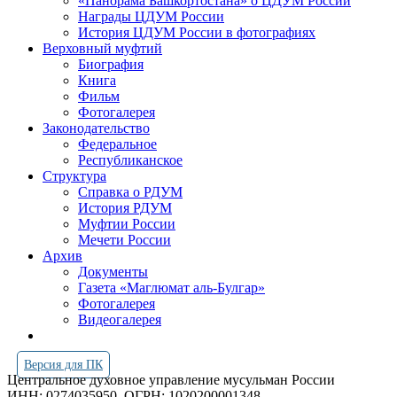
«Панорама Башкортостана» о ЦДУМ России
Награды ЦДУМ России
История ЦДУМ России в фотографиях
Верховный муфтий
Биография
Книга
Фильм
Фотогалерея
Законодательство
Федеральное
Республиканское
Структура
Справка о РДУМ
История РДУМ
Муфтии России
Мечети России
Архив
Документы
Газета «Маглюмат аль-Булгар»
Фотогалерея
Видеогалерея
Версия для ПК
Центральное духовное управление мусульман России
ИНН: 0274035950
ОГРН: 1020200001348