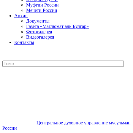
Муфтии России
Мечети России
Архив
Документы
Газета «Маглюмат аль-Булгар»
Фотогалерея
Видеогалерея
Контакты
Центральное духовное управление
мусульман России
Центральное духовное управление мусульман
России