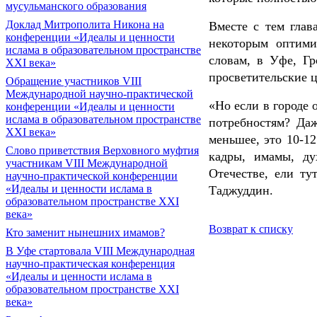
мусульманского образования
Доклад Митрополита Никона на
Вместе с тем гла
конференции «Идеалы и ценности
некоторым оптими
ислама в образовательном пространстве
словам, в Уфе, Г
XXI века»
просветительские ц
Обращение участников VIII
Международной научно-практической
«Но если в городе 
конференции «Идеалы и ценности
ислама в образовательном пространстве
потребностям? Да
XXI века»
меньшее, это 10-1
Слово приветствия Верховного муфтия
кадры, имамы, ду
участникам VIII Международной
Отечестве, ели ту
научно-практической конференции
«Идеалы и ценности ислама в
Таджуддин.
образовательном пространстве XXI
века»
Возврат к списку
Кто заменит нынешних имамов?
В Уфе стартовала VIII Международная
научно-практическая конференция
«Идеалы и ценности ислама в
образовательном пространстве XXI
века»