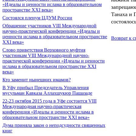
«Идеалы и ценности ислама в образовательном
запрещающ
пространстве XXI века»
Танаха и 
Состоялся пленум ЦДУМ России
состоялось
Обращение участников VIII Международной
научно-практической конференции «Идеалы и
ценности ислама в образовательном пространстве
Возврат к с
XXI века»
Слово приветствия Верховного муфтия
участникам VIII Международной научно-
практической конференции «Идеалы и ценности
ислама в образовательном пространстве XXI
века»
Кто заменит нынешних имамов?
В Уфу прибыл Председатель Управления
мусульман Кавказа Аллахшукюр Пашазаде
22-23 октября 2015 года в Уфе состоится VIII
Международная научно-практическая
конференция «Идеалы и ценности ислама в
образовательном пространстве XXI века»
Дума приняла закон о неподсудности священных
книг