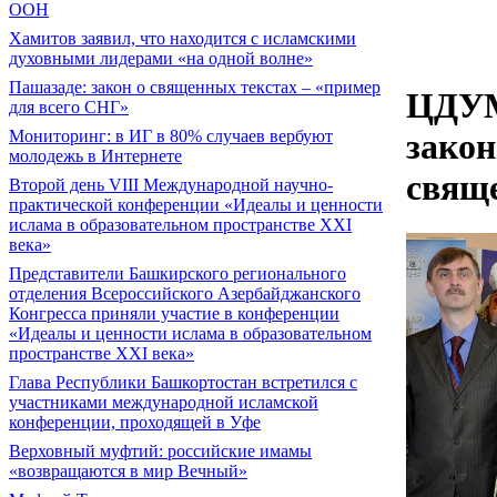
ООН
Хамитов заявил, что находится с исламскими
духовными лидерами «на одной волне»
Пашазаде: закон о священных текстах – «пример
ЦДУМ
для всего СНГ»
Мониторинг: в ИГ в 80% случаев вербуют
закон
молодежь в Интернете
свящ
Второй день VIII Международной научно-
практической конференции «Идеалы и ценности
ислама в образовательном пространстве XXI
века»
Представители Башкирского регионального
отделения Всероссийского Азербайджанского
Конгресса приняли участие в конференции
«Идеалы и ценности ислама в образовательном
пространстве XXI века»
Глава Республики Башкортостан встретился с
участниками международной исламской
конференции, проходящей в Уфе
Верховный муфтий: российские имамы
«возвращаются в мир Вечный»