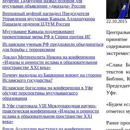
Муфтий Таджуддин назвал позором для
мусульман объявление «джихада» России
Верховный муфтий наградил Председателя
Управления мусульман Кавказа Аллахшукюра
22.10.2015
Пашазаде орденом ЦДУМ России
Мусульмане Кавказа поддерживают
Централь
превентивные меры РФ в Сирии против ИГ
принятие
Исламским ученым РФ предложили объединиться
содержан
для борьбы с терроризмом
экстремис
Доклад Митрополита Никона на конференции
«Идеалы и ценности ислама в образовательном
«Слава Б
пространстве XXI века»
текстов к
Почему выходцы из Башкирии воюют на стороне
Библии, К
Исламского государства?
Председат
Исламские богословы на конференции в Уфе
Уфе.
обсудят перспективы мусульманского
образования
«Будем ес
В Уфе стартовала VIII Международная научно-
отметил м
практическая конференция «Идеалы и ценности
ислама в образовательном пространстве XXI
века»
Ранее про
Раиль Асадуллин выступил на конференции
нижней па