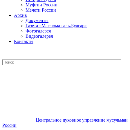
Муфтии России
Мечети России
Архив
Документы
Газета «Маглюмат аль-Булгар»
Фотогалерея
Видеогалерея
Контакты
Центральное духовное управление
мусульман России
Центральное духовное управление мусульман
России