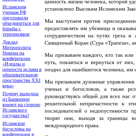
ценность жизни человека, которой уд
Исламским
установлено Высоким Исламским Зак
ученым РФ
предложили
Мы выступаем против присоединени
объединиться для
предоставлять им убежища и оказыват
борьбы с
терроризмом
сотрудничеством на путях греха и 
Доклад
Священный Коран (Сура «Трапеза», ая
Митрополита
Никона на
Мы призываем каждого, кто так или 
конференции
путь, покаяться и вернуться от них
«Идеалы и
поздно для ошибшегося человека, им 
ценности ислама в
образовательном
пространстве XXI
Мы призываем духовные управления м
века»
ученых и богословов, а также рел
Почему выходцы
руководствуясь общей для всех нас о
из Башкирии
решительной непричастности к эт
воюют на стороне
Исламского
последователей о недопустимости п
государства?
творят они, выходя за границы в
Исламские
международного права.
богословы на
конференции в