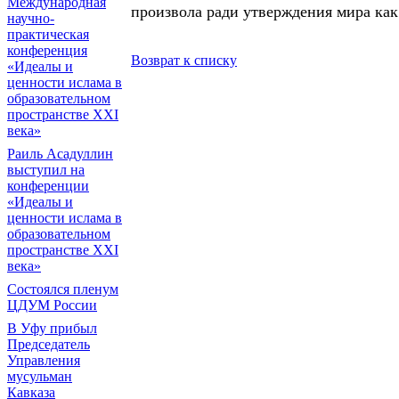
Международная
произвола ради утверждения мира как 
научно-
практическая
конференция
Возврат к списку
«Идеалы и
ценности ислама в
образовательном
пространстве XXI
века»
Раиль Асадуллин
выступил на
конференции
«Идеалы и
ценности ислама в
образовательном
пространстве XXI
века»
Состоялся пленум
ЦДУМ России
В Уфу прибыл
Председатель
Управления
мусульман
Кавказа