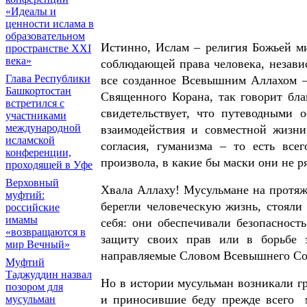
«Идеалы и
ценности ислама в
образовательном
Истинно, Ислам – религия Божьей ми
пространстве XXI
века»
соблюдающей права человека, независ
Глава Республики
все созданное Всевышним Аллахом –
Башкортостан
Священного Корана, так говорит бл
встретился с
свидетельствует, что путеводными 
участниками
международной
взаимодействия и совместной жизни
исламской
согласия, гуманизма – то есть все
конференции,
произвола, в какие бы маски они не р
проходящей в Уфе
Верховный
Хвала Аллаху! Мусульмане на протяж
муфтий:
берегли человеческую жизнь, стояли
российские
имамы
себя: они обеспечивали безопасность
«возвращаются в
защиту своих прав или в борьбе з
мир Вечный»
направляемые Словом Всевышнего Соз
Муфтий
Таджуддин назвал
Но в истории мусульман возникали г
позором для
и приносившие беду прежде всего 
мусульман