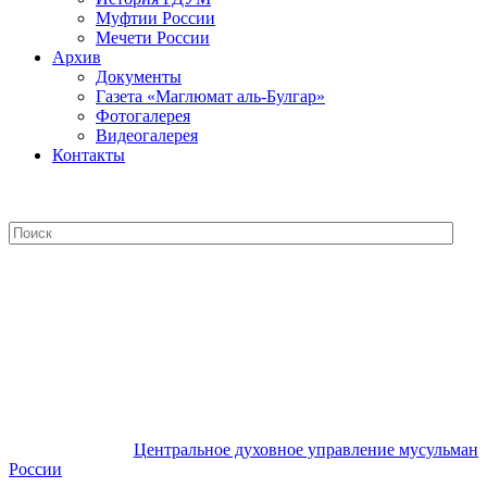
Муфтии России
Мечети России
Архив
Документы
Газета «Маглюмат аль-Булгар»
Фотогалерея
Видеогалерея
Контакты
Центральное духовное управление
мусульман России
Центральное духовное управление мусульман
России