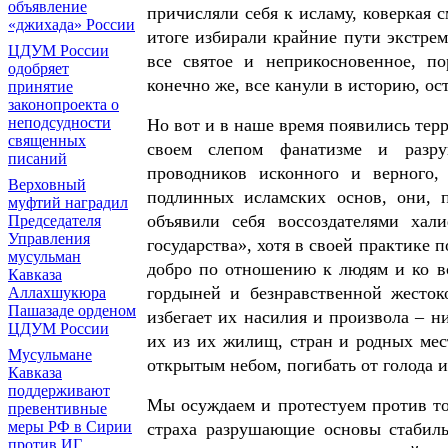
объявление
причисляли себя к исламу, коверкая 
«джихада» России
итоге избирали крайние пути экстрем
ЦДУМ России
все святое и неприкосновенное, п
одобряет
конечно же, все канули в историю, ос
принятие
законопроекта о
неподсудности
Но вот и в наше время появились тер
священных
своем слепом фанатизме и разру
писаний
проводников исконного и верного,
Верховный
подлинных исламских основ, они, п
муфтий наградил
объявили себя воссоздателями хал
Председателя
Управления
государства», хотя в своей практике 
мусульман
добро по отношению к людям и ко в
Кавказа
гордыней и безнравственной жесток
Аллахшукюра
Пашазаде орденом
избегает их насилия и произвола – 
ЦДУМ России
их из их жилищ, стран и родных мест
Мусульмане
открытым небом, погибать от голода 
Кавказа
поддерживают
Мы осуждаем и протестуем против то
превентивные
меры РФ в Сирии
страха разрушающие основы стабил
против ИГ