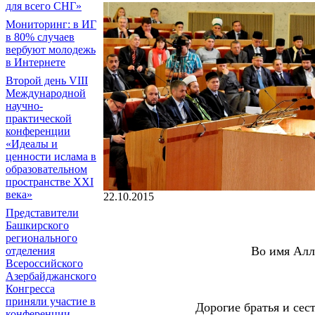
для всего СНГ»
Мониторинг: в ИГ
в 80% случаев
вербуют молодежь
в Интернете
Второй день VIII
Международной
научно-
практической
конференции
«Идеалы и
ценности ислама в
образовательном
пространстве XXI
века»
22.10.2015
Представители
Башкирского
регионального
Во имя Алл
отделения
Всероссийского
Азербайджанского
Конгресса
приняли участие в
Дорогие братья и сес
конференции