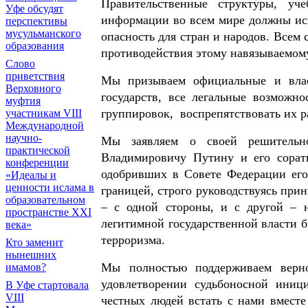
Правительственные структуры, уч
Уфе обсудят
информации во всем мире должны испо
перспективы
мусульманского
опасность для стран и народов. Всем
образования
противодействия этому навязываемому
Слово
приветствия
Мы призываем официальные и влас
Верховного
государств, все легальные возможн
муфтия
группировок, воспрепятствовать их 
участникам VIII
Международной
научно-
Мы заявляем о своей решительно
практической
Владимировичу Путину и его сорат
конференции
одобривших в Совете Федерации его
«Идеалы и
ценности ислама в
границей, строго руководствуясь при
образовательном
– с одной стороны, и с другой –
пространстве XXI
легитимной государственной власти б
века»
терроризма.
Кто заменит
нынешних
Мы полностью поддерживаем верн
имамов?
удовлетворении судьбоносной ини
В Уфе стартовала
VIII
честных людей встать с нами вместе