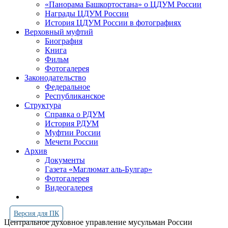
«Панорама Башкортостана» о ЦДУМ России
Награды ЦДУМ России
История ЦДУМ России в фотографиях
Верховный муфтий
Биография
Книга
Фильм
Фотогалерея
Законодательство
Федеральное
Республиканское
Структура
Справка о РДУМ
История РДУМ
Муфтии России
Мечети России
Архив
Документы
Газета «Маглюмат аль-Булгар»
Фотогалерея
Видеогалерея
Версия для ПК
Центральное духовное управление мусульман России