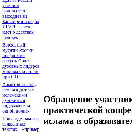
ЦДУМ России
уточнил
количество
выходцев из
Башкирии в рядах
ИГИЛ – «речь
идет о десятках
человек»
Верховный
муфтий России
предложил
создать Совет
духовных лидеров
мировых религий
при ООН
Хамитов заявил,
что находится с
исламскими
Обращение участник
духовными
лидерами «на
практической конфе
одной волне»
ислама в образовате
Пашазаде: закон о
священных
текстах – «пример