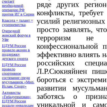
считает
ряде других регио
необходимой
операцию РФ
конфликты, требует
против ИГ в Сирии
усилий религиозных 
Красота + талант =
суперневестка
просто заявлять, чт
Очередной
женский форум в
терроризм не 
Уфе
конфессиональной п
ЦДУМ России
провело акцию в
эффективно влиять н
поддержку
детского спорта
российских специ
ЦДУМ России
Л.Р.Сюкияйнен пиш
провело
спортивное
бороться с экстреми
состязание среди
мусульманок «Мир.
развитии мусульман
Ислам. Спорт»
Активисты
заботясь о призн
«Гибадуррахман»
ЦДУМ России
уникальной и само
раздали инвалидам