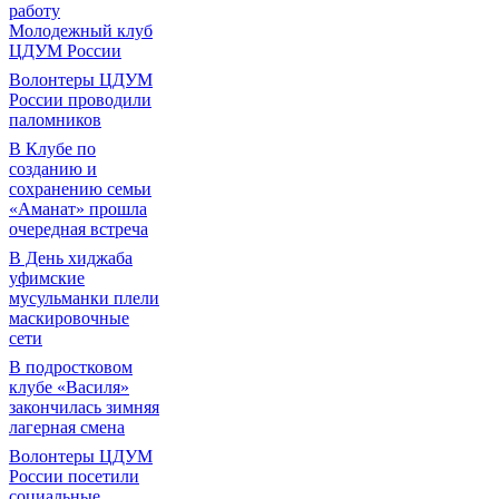
работу
Молодежный клуб
ЦДУМ России
Волонтеры ЦДУМ
России проводили
паломников
В Клубе по
созданию и
сохранению семьи
«Аманат» прошла
очередная встреча
В День хиджаба
уфимские
мусульманки плели
маскировочные
сети
В подростковом
клубе «Василя»
закончилась зимняя
лагерная смена
Волонтеры ЦДУМ
России посетили
социальные