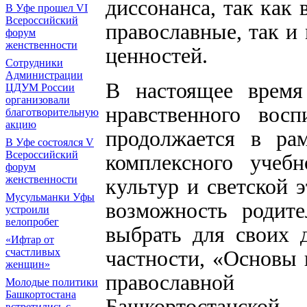
диссонанса, так как 
В Уфе прошел VI
Всероссийский
православные, так и
форум
женственности
ценностей.
Сотрудники
Администрации
В настоящее время
ЦДУМ России
организовали
нравственного восп
благотворительную
акцию
продолжается в ра
В Уфе состоялся V
Всероссийский
комплексного учеб
форум
женственности
культур и светской 
Мусульманки Уфы
возможность родите
устроили
велопробег
выбрать для своих 
«Ифтар от
частности, «Основы
счастливых
женщин»
православной 
Молодые политики
Башкортостана
Башкортостанск
встретились с