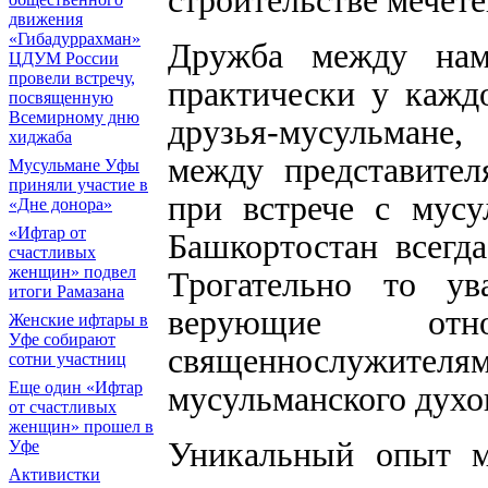
движения
«Гибадуррахман»
Дружба между нам
ЦДУМ России
провели встречу,
практически у кажд
посвященную
Всемирному дню
друзья-мусульмане
хиджаба
между представител
Мусульмане Уфы
приняли участие в
при встрече с мусу
«Дне донора»
«Ифтар от
Башкортостан всегд
счастливых
женщин» подвел
Трогательно то ув
итоги Рамазана
верующие отн
Женские ифтары в
Уфе собирают
священнослужителям.
сотни участниц
Еще один «Ифтар
мусульманского духо
от счастливых
женщин» прошел в
Уникальный опыт ме
Уфе
Активистки