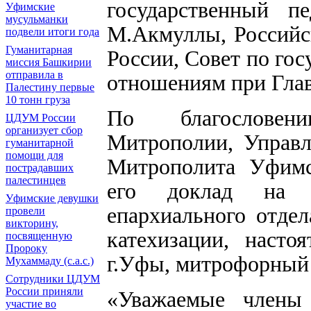
государственный пе
Уфимские
мусульманки
М.Акмуллы, Российс
подвели итоги года
Гуманитарная
России, Совет по го
миссия Башкирии
отправила в
отношениям при Глав
Палестину первые
10 тонн груза
По благословен
ЦДУМ России
организует сбор
Митрополии, Управ
гуманитарной
помощи для
Митрополита Уфимс
пострадавших
палестинцев
его доклад на ф
Уфимские девушки
епархиального отде
провели
викторину,
катехизации, насто
посвященную
Пророку
г.Уфы, митрофорный
Мухаммаду (с.а.с.)
Сотрудники ЦДУМ
России приняли
«Уважаемые члены 
участие во