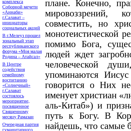
плане. Конечно, пр
комплекса
Соборной мечети
мировоззрений, к
«Аннаби»
г.Салават –
совместить, но хри
инициаторы
социальных акций
монотеистической ре
В г.Мелеуз прошел
зональный этап
помимо Бога, сущес
республиканского
людей ждет загробн
форума «Моя малая
Родина – Атайсал»
человеческой душ
В Центре
содействия
упоминаются Иисус
семейному
воспитанию
говорится о Них не
«Солнечный»
г.Салават
именует христиан «л
состоялось
мероприятие,
аль-Китаб») и призн
посвященное
Священному
путь к Богу. В Кор
месяцу Рамазан
найдешь, что самые 
Очередная партия
гуманитарного