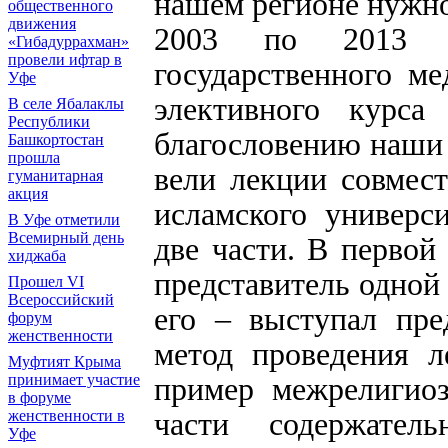
нашем регионе нужно
общественного
движения
2003 по 2013 г
«Гибадуррахман»
провели ифтар в
государственного ме
Уфе
элективного курса
В селе Ябалаклы
Республики
благословению наши
Башкортостан
прошла
вели лекции совмест
гуманитарная
акция
исламского универс
В Уфе отметили
Всемирный день
две части. В первой
хиджаба
представитель одной 
Прошел VI
Всероссийский
его – выступал пре
форум
женственности
метод проведения л
Муфтият Крыма
пример межрелигиоз
принимает участие
в форуме
части содержател
женственности в
Уфе