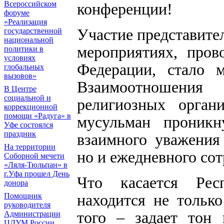
Всероссийском
конференции!
форуме
«Реализация
Участие представите
государственной
национальной
мероприятиях, пров
политики в
условиях
Федерации, стало м
глобальных
вызовов»
Взаимоотношени
В Центре
социальной и
религиозных орган
коррекционной
помощи «Радуга» в
мусульман проник
Уфе состоялся
праздник
взаимного уважения
На территории
но и ежедневного сот
Соборной мечети
«Ляля-Тюльпан» в
г.Уфа прошел День
Что касается Рес
донора
находится не только
Помощник
руководителя
того – задает тон
Администрации
ЦДУМ России