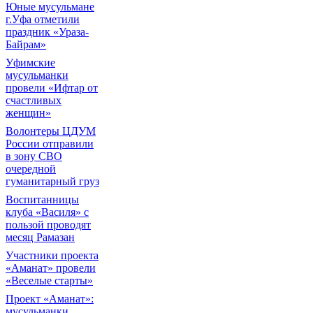
Юные мусульмане
г.Уфа отметили
праздник «Ураза-
Байрам»
Уфимские
мусульманки
провели «Ифтар от
счастливых
женщин»
Волонтеры ЦДУМ
России отправили
в зону СВО
очередной
гуманитарный груз
Воспитанницы
клуба «Василя» с
пользой проводят
месяц Рамазан
Участники проекта
«Аманат» провели
«Веселые старты»
Проект «Аманат»:
мусульманки