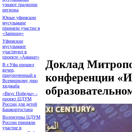
узнают традиции
региона
Юные уфимские
мусульмане
приняли участие в
«Зарнице»
Уфимские
мусульмане
участвуют в
проекте «Аманат»
Доклад Митропо
В г.Уфа прошел
вечер,
конференции «И
приуроченный к
Всемирному дню
хиджаба
образовательном
«Вкус Победы» –
проект ЦДУМ
России для детей
Башкортостана
Волонтеры ЦДУМ
России приняли
участие в