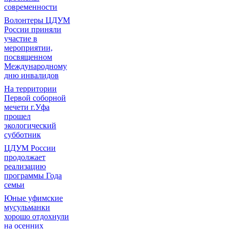
современности
Волонтеры ЦДУМ
России приняли
участие в
мероприятии,
посвященном
Международному
дню инвалидов
На территории
Первой соборной
мечети г.Уфа
прошел
экологический
субботник
ЦДУМ России
продолжает
реализацию
программы Года
семьи
Юные уфимские
мусульманки
хорошо отдохнули
на осенних