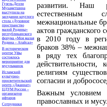
развитии. Наш р
Гузель-Делли
Мухаметшина
естественным с
выступила на
заседании круглого
межнациональные бр
стола «Духовное
пространство
актов гражданского 
малой Родины»
республиканского
в 2010 году в реги
форума «Моя малая
Родина – Атайсал»
браков 38% – межнац
В историческом
центре Уфы
в ряду тех благоп
состоялось
действительности,
мероприятие для
мусульманок
религиям существов
Исламский
культурно-
согласии и добрососе
просветительский
центр «Джаннат»
ЦДУМ России –
Важным условием э
организатор
ифтаров
православных и мусу
Сотрудники