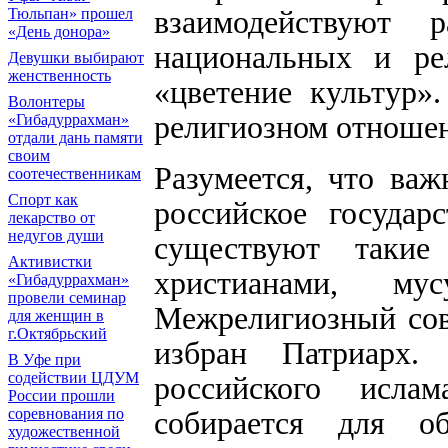
взаимодействуют 
Тюльпан» прошел
«День донора»
национальных и ре
Девушки выбирают
женственность
«цветение культур»
Волонтеры
религиозном отношен
«Гибадуррахман»
отдали дань памяти
своим
Разумеется, что ва
соотечественникам
Спорт как
российское государ
лекарство от
недугов души
существуют такие
Активистки
христианами, му
«Гибадуррахман»
провели семинар
Межрелигиозный сове
для женщин в
г.Октябрьский
избран Патриарх.
В Уфе при
содействии ЦДУМ
российского исла
России прошли
собирается для о
соревнования по
художественной