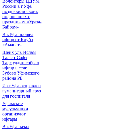
Волонтеры ЦДУМ
России в г.Уфа
поздравили своих
подопечных с
праздником «Ураза-
Байрам»
В г.Уфа прошел
ифтар от Клуба
«Аманат»
Шейх-уль-Ислам
Талгат Сафа
Таджуддин собрал
ифтар в селе
Зубово Уфимского
района РБ
Из г.Уфа отправлен
гуманитарный груз
для госпиталя
Уфимские
мусульманки
организуют
ифтары
В г.Уфа начал