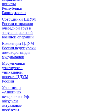
приюты
Республики
Башкортостан
Сотрудники ЦДУМ
России отправили
очередной груз в
зону специальной
военной операции
Волонтеры ЦДУМ
России ведут уроки
домоводства для
мусульманок
Мусульманки
участвуют в
уникальном
проекте ЦДУМ
России
Участницы
«Аишиных
вечеров» в г.Уфа
обсудили
актуальные
проблемы