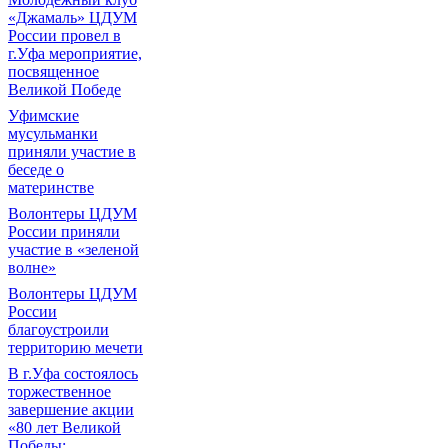
«Джамаль» ЦДУМ
России провел в
г.Уфа мероприятие,
посвященное
Великой Победе
Уфимские
мусульманки
приняли участие в
беседе о
материнстве
Волонтеры ЦДУМ
России приняли
участие в «зеленой
волне»
Волонтеры ЦДУМ
России
благоустроили
территорию мечети
В г.Уфа состоялось
торжественное
завершение акции
«80 лет Великой
Победы: