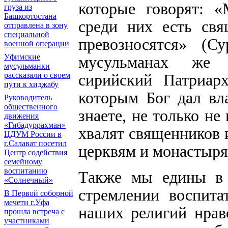
которые говорят: «
груза из
Башкортостана
среди них есть св
отправлена в зону
специальной
превозносятся» (С
военной операции
Уфимские
мусульманах же 
мусульманки
сирийский Патриар
рассказали о своем
пути к хиджабу
которым Бог дал вл
Руководитель
общественного
знаете, не только не
движения
«Гибадуррахман»
хвалят священников 
ЦДУМ России в
г.Салават посетил
церквям и монастыря
Центр содействия
семейному
воспитанию
Также мы едины в н
«Солнечный»
стремлении воспит
В Первой соборной
мечети г.Уфа
наших религий нрав
прошла встреча с
участниками