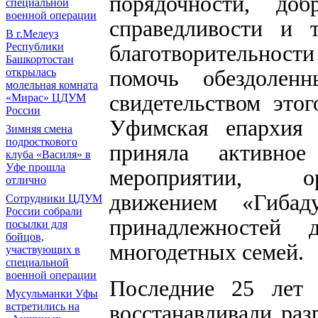
порядочности, до
специальной
военной операции
справедливости и
В г.Мелеуз
благотворительнос
Республики
Башкортостан
помочь обездолен
открылась
молельная комната
свидетельством этог
«Мирас» ЦДУМ
России
Уфимская епархия
Зимняя смена
подросткового
приняла активное
клуба «Василя» в
Уфе прошла
мероприятии, ор
отлично
движением «Гибад
Сотрудники ЦДУМ
России собрали
принадлежностей
посылки для
бойцов,
многодетных семей.
участвующих в
специальной
военной операции
Последние 25 лет
Мусульманки Уфы
восстанавливали ра
встретились на