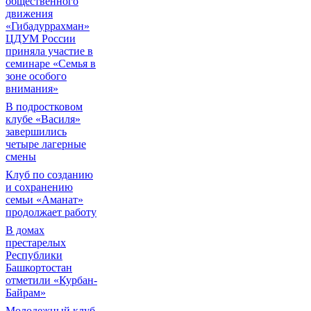
общественного
движения
«Гибадуррахман»
ЦДУМ России
приняла участие в
семинаре «Семья в
зоне особого
внимания»
В подростковом
клубе «Василя»
завершились
четыре лагерные
смены
Клуб по созданию
и сохранению
семьи «Аманат»
продолжает работу
В домах
престарелых
Республики
Башкортостан
отметили «Курбан-
Байрам»
Молодежный клуб