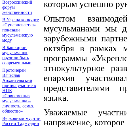
которым успешно рук
Всероссийский
форум
женственности
Опытом взаимоде
В Уфе на конкурсе
«Суперневестка»
мусульманами мы д
показали
мусульманскую
зарубежными партне
моду
октября в рамках м
В Башкирии
мусульманок
программы «Укрепле
научили быть
современными
этнокультурное раз
Протоиерей
епархия участво
Вячеслав
Архангельский
представителями пр
принял участие в
НПК
языка.
«Современная
мусульманка –
личность, семья,
Уважаемые участн
общество»
Верховный муфтий
напряжение, которое
России Таджуддин