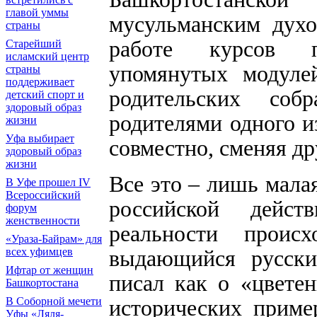
главой уммы
мусульманским духо
страны
работе курсов п
Старейший
исламский центр
упомянутых модуле
страны
поддерживает
родительских со
детский спорт и
здоровый образ
родителями одного и
жизни
Уфа выбирает
совместно, сменяя др
здоровый образ
жизни
Все это – лишь малая
В Уфе прошел IV
Всероссийский
российской дейст
форум
женственности
реальности проис
«Ураза-Байрам» для
выдающийся русски
всех уфимцев
Ифтар от женщин
писал как о «цвете
Башкортостана
исторических пример
В Соборной мечети
Уфы «Ляля-