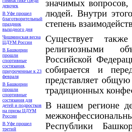
значимых вопросов,
гимнастике среди
девочек
людей. Внутри этого
В Уфе прошел
благотворительный
степень взаимодейств
праздник
выходного дня
Существует такж
Чишминская весна
ЦДУМ России
религиозными об
В Башкирии
прошли
Российской Федерац
спортивные
состязания,
собирается и пере
приуроченные к 23
февраля
представляет общую
В Башкирии
традиционных конфес
прошли
спортивные
состязания для
В нашем регионе де
детей и подростков
на призы ЦДУМ
межконфессионал
России
Республики Башкор
В Уфе прошел
третий