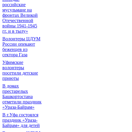
российские
мусульмане на
фронтах Великой
Отечественной
войны 1941-1945
гг. и в тылу»
Волонтеры ЦДУМ
России опекают
беженцев из
сектора Газа
Уфимские
волонтеры
посетили детские
приюты
В домах
престарелых
Башкортостана
отметили праздник
«Ураза-Байрам»
В г.Уфа состоялся
праздник «Ураза-
Байрам» для детей