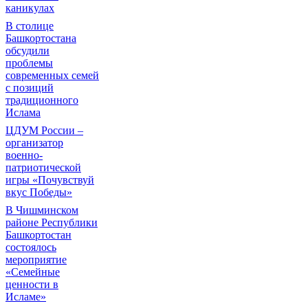
каникулах
В столице
Башкортостана
обсудили
проблемы
современных семей
с позиций
традиционного
Ислама
ЦДУМ России –
организатор
военно-
патриотической
игры «Почувствуй
вкус Победы»
В Чишминском
районе Республики
Башкортостан
состоялось
мероприятие
«Семейные
ценности в
Исламе»