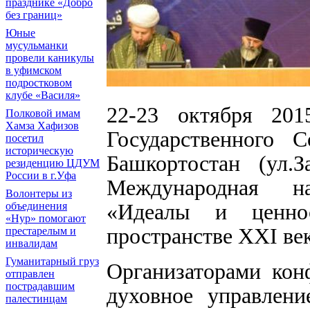
празднике «Добро
без границ»
Юные
мусульманки
провели каникулы
в уфимском
подростковом
клубе «Василя»
22-23 октября 20
Полковой имам
Хамза Хафизов
Государственного 
посетил
историческую
Башкортостан (ул.З
резиденцию ЦДУМ
России в г.Уфа
Международная на
Волонтеры из
«Идеалы и ценнос
объединения
«Нур» помогают
пространстве XXI век
престарелым и
инвалидам
Гуманитарный груз
Организаторами кон
отправлен
пострадавшим
духовное управлени
палестинцам