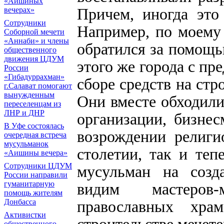
«Аишиных
Причем, иногда это
вечерах»
Сотрудники
Например, по моему
Соборной мечети
«Аннаби» и члены
обратился за помощь
общественного
движения ЦДУМ
этого же города с пр
России
«Гибадуррахман»
сборе средств на стро
г.Салават помогают
вынужденным
Они вместе обходили
переселенцам из
ЛНР и ДНР
организации, бизне
В Уфе состоялась
возрождении религи
очередная встреча
мусульманок
столетии, так и теп
«Аишины вечера»
Сотрудники ЦДУМ
мусульман на созд
России направили
гуманитарную
видим мастеров-
помощь жителям
православных хра
Донбасса
Активистки
строительстве мечете
общественного