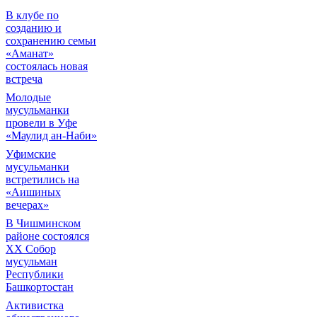
В клубе по
созданию и
сохранению семьи
«Аманат»
состоялась новая
встреча
Молодые
мусульманки
провели в Уфе
«Маулид ан-Наби»
Уфимские
мусульманки
встретились на
«Аишиных
вечерах»
В Чишминском
районе состоялся
XX Собор
мусульман
Республики
Башкортостан
Активистка