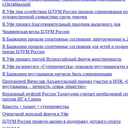
г.Октябрьский
В Уфе при содействии ЦДУМ России прошли соревнования по
художественной гимнастике среди девочек
В Уфе прошел благотворительный праздник выходного дня
Чишминская весна ЦДУМ России
В Башкирии прошли спортивные состязания, приуроченные к 2
В Башкирии прошли спортивные состязания для детей и подрос
призы ЦДУМ России
В Уфе прошел третий Всероссийский форум женственности
В Уфе на конкурсе «Суперневестка» показали мусульманскую 
В Башкирии мусульманок научили быть современными
Протоиерей Вячеслав Архангельский принял участие в НПК «
мусульманка – личность, семья, общество»
Верховный муфтий России Таджуддин считает необходимой о
против ИГ в Сирии
Красота + талант = суперневестка
Очередной женский форум в Уфе
ЦДУМ России провело акцию в поддержку детского спорта