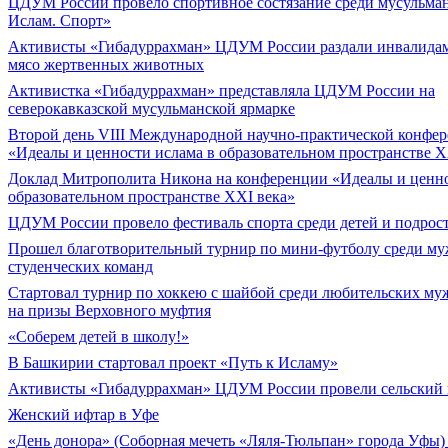
ЦДУМ России провело спортивное состязание среди мусульма
Ислам. Спорт»
Активисты «Гибадуррахман» ЦДУМ России раздали инвалидам
мясо жертвенных животных
Активистка «Гибадуррахман» представляла ЦДУМ России на
северокавказской мусульманской ярмарке
Второй день VIII Международной научно-практической конфе
«Идеалы и ценности ислама в образовательном пространстве X
Доклад Митрополита Никона на конференции «Идеалы и ценно
образовательном пространстве XXI века»
ЦДУМ России провело фестиваль спорта среди детей и подрос
Прошел благотворительный турнир по мини-футболу среди м
студенческих команд
Cтартовал турнир по хоккею с шайбой среди любительских му
на призы Верховного муфтия
«Соберем детей в школу!»
В Башкирии стартовал проект «Путь к Исламу»
Активисты «Гибадуррахман» ЦДУМ России провели сельский 
Женский ифтар в Уфе
«День донора» (Соборная мечеть «Ляля-Тюльпан» города Уфы) 