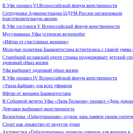
В Уфе прошел VI Всероссийский форум женственности
Сотрудники Администрации ЦДУМ России организовали
благотворительную акцию
В Уфе состоялся V Всероссийский форум женственности
Мусульманки Уфы устроили велопробег
«Ифтар от счастливых женщин»
Молодые политики Башкортостана встретились с главой уммы
Старейший исламский центр страны поддерживает детский спо
здоровый образ жизни
Уфа выбирает здоровый образ жизни
В Уфе прошел IV Всероссийский форум женственности
«Ураза-Байрам» для всех уфимцев
Ифтар от женщин Башкортостана
В Соборной мечети Уфы «Ляля-Тюльпан» прошел «День донор
Девушки выбирают женственность
Волонтеры «Гибадуррахман» отдали дань памяти своим соотеч
Спорт как лекарство от недугов души
Активистки «Гибадуррахман» провели семинар для женщин в