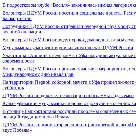
В подростковом клубе «Василя» закончилась зимняя лагерная 
Волонтеры ЦДУМ России посетили социальные приюты Респ
Башкортостан
Сотрудники ЦДУМ России отправили очередной груз в зону с
военной операции
Волонтеры ЦДУМ России ведут уроки домоводства для мусул
Мусульманки участвуют в уникальном проекте ЦДУМ России
Участницы «Аишиных вечеров» в г.Уфа обсудили актуальные
современности
Волонтеры ЦДУМ России приняли участие в мероприятии, по
Международному дню инвалидов
На территории Первой соборной мечети г.Уфа прошел экологи
субботник
ЦДУМ России продолжает реализацию программы Года семьи
Юные уфимские мусульманки хорошо отдохнули на осенних к
В столице Башкортостана обсудили проблемы современных сем
позиций традиционного Ислама
ЦДУМ России – организатор военно-патриотической игры «По
вкус Победы»