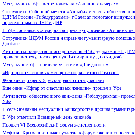
Мусульманки Уфы встретились на «Аишиных вечерах»
Сотрудники Соборной мечети «Аннаби» и члены общественно
ЦДУМ России «Гибадуррахман» г.Салават помогают вынужде
переселенцам из ЛНР и ДНР
В Уфе состоялась очередная встреча мусульманок «Аишины ве
Сотрудники ЦДУМ России направили гуманитарную помощь 
Донбасса
Активистки общественного движения «Гибадуррахман» ЦДУМ
провели встречу, посвященную Всемирному дню хиджаба
Мусульмане Уфы приняли участие в «Дне донора»
«Ифтар от счастливых женщин» подвел итоги Рамазана
Женские ифтары в Уфе собирают сотни участниц
Еще один «Ифтар от счастливых женщин» прошел в Уфе
Активистки общественного движения «Гибадуррахман» провел
Уфе
В селе Ябалаклы Республики Башкортостан прошла гуманитарн
В Уфе отметили Всемирный день хиджаба
Прошел VI Всероссийский форум женственности
Муфтият Крыма принимает участие в форуме женственности в