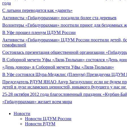
года
С латыни переводится как «дарить»
Активисты «Гибадуррахман» посадили более ста деревьев
Волонтеры «Гибадуррахман» посетили приют для бездомных 
В Уфе прошел пленум ЦДУМ России
Активисты «Гибадуррахман» ЦДУМ России посетили детей, б
гемофилией
Состоялась презентация общественной организации «Гибадурр
В Соборной мечети Уфы «Ляля-Тюльпан» состоялся «День дон
«День донора» в Соборной мечети Уфы «Ляля-Тюльпан»
В Уфе состоялся Шура-Меджлис (Пленум) Президиума ЦДУМ 
Председатель РДУМ ЯНАО Анур Загидуллин: если не будем пр
детей в духе исламских ценностей, никакого будущего у нас не 
25-28 октября 2012 года благословенный праздник «Курбан-Ба
«Гибадуррахман» желает всем мира
Новости
Новости ЦДУМ России
Новости РДУМ