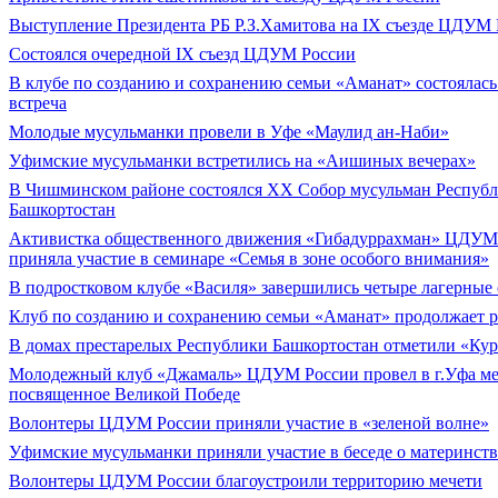
Выступление Президента РБ Р.З.Хамитова на IX съезде ЦДУМ
Состоялся очередной IX съезд ЦДУМ России
В клубе по созданию и сохранению семьи «Аманат» состоялась
встреча
Молодые мусульманки провели в Уфе «Маулид ан-Наби»
Уфимские мусульманки встретились на «Аишиных вечерах»
В Чишминском районе состоялся XX Собор мусульман Респуб
Башкортостан
Активистка общественного движения «Гибадуррахман» ЦДУМ
приняла участие в семинаре «Семья в зоне особого внимания»
В подростковом клубе «Василя» завершились четыре лагерные
Клуб по созданию и сохранению семьи «Аманат» продолжает р
В домах престарелых Республики Башкортостан отметили «Ку
Молодежный клуб «Джамаль» ЦДУМ России провел в г.Уфа ме
посвященное Великой Победе
Волонтеры ЦДУМ России приняли участие в «зеленой волне»
Уфимские мусульманки приняли участие в беседе о материнств
Волонтеры ЦДУМ России благоустроили территорию мечети