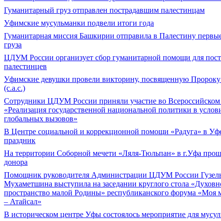
Гуманитарный груз отправлен пострадавшим палестинцам
Уфимские мусульманки подвели итоги года
Гуманитарная миссия Башкирии отправила в Палестину первые
груза
ЦДУМ России организует сбор гуманитарной помощи для пос
палестинцев
Уфимские девушки провели викторину, посвященную Пророк
(с.а.с.)
Сотрудники ЦДУМ России приняли участие во Всероссийском
«Реализация государственной национальной политики в услов
глобальных вызовов»
В Центре социальной и коррекционной помощи «Радуга» в Уфе
праздник
На территории Соборной мечети «Ляля-Тюльпан» в г.Уфа прош
донора
Помощник руководителя Администрации ЦДУМ России Гузел
Мухаметшина выступила на заседании круглого стола «Духовн
пространство малой Родины» республиканского форума «Моя 
– Атайсал»
В историческом центре Уфы состоялось мероприятие для мусу