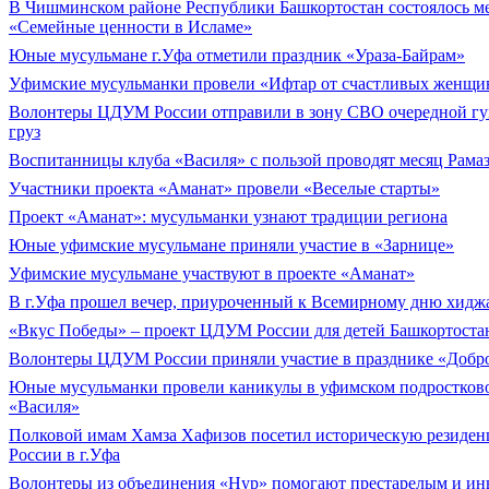
В Чишминском районе Республики Башкортостан состоялось м
«Семейные ценности в Исламе»
Юные мусульмане г.Уфа отметили праздник «Ураза-Байрам»
Уфимские мусульманки провели «Ифтар от счастливых женщи
Волонтеры ЦДУМ России отправили в зону СВО очередной г
груз
Воспитанницы клуба «Василя» с пользой проводят месяц Рама
Участники проекта «Аманат» провели «Веселые старты»
Проект «Аманат»: мусульманки узнают традиции региона
Юные уфимские мусульмане приняли участие в «Зарнице»
Уфимские мусульмане участвуют в проекте «Аманат»
В г.Уфа прошел вечер, приуроченный к Всемирному дню хидж
«Вкус Победы» – проект ЦДУМ России для детей Башкортоста
Волонтеры ЦДУМ России приняли участие в празднике «Добро
Юные мусульманки провели каникулы в уфимском подростков
«Василя»
Полковой имам Хамза Хафизов посетил историческую резид
России в г.Уфа
Волонтеры из объединения «Нур» помогают престарелым и ин