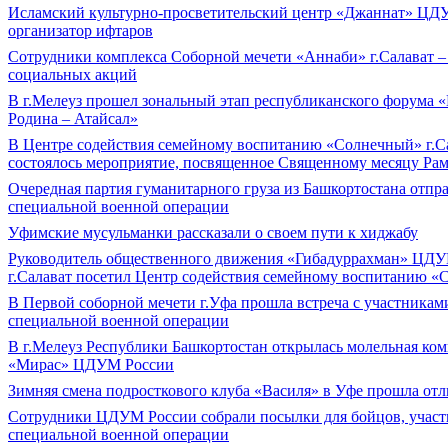
Исламский культурно-просветительский центр «Джаннат» ЦД
организатор ифтаров
Сотрудники комплекса Соборной мечети «Аннаби» г.Салават 
социальных акций
В г.Мелеуз прошел зональный этап республиканского форума 
Родина – Атайсал»
В Центре содействия семейному воспитанию «Солнечный» г.С
состоялось мероприятие, посвященное Священному месяцу Рам
Очередная партия гуманитарного груза из Башкортостана отпра
специальной военной операции
Уфимские мусульманки рассказали о своем пути к хиджабу
Руководитель общественного движения «Гибадуррахман» ЦДУ
г.Салават посетил Центр содействия семейному воспитанию 
В Первой соборной мечети г.Уфа прошла встреча с участникам
специальной военной операции
В г.Мелеуз Республики Башкортостан открылась молельная ком
«Мирас» ЦДУМ России
Зимняя смена подросткового клуба «Василя» в Уфе прошла от
Сотрудники ЦДУМ России собрали посылки для бойцов, учас
специальной военной операции