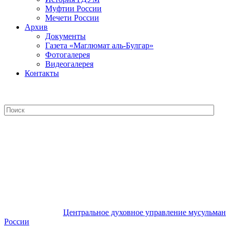
Муфтии России
Мечети России
Архив
Документы
Газета «Маглюмат аль-Булгар»
Фотогалерея
Видеогалерея
Контакты
Центральное духовное управление
мусульман России
Центральное духовное управление мусульман
России