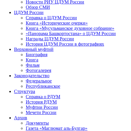
Новости РИУ ЦДУМ России
Обзор СМИ
ЦДУМ России
Справка о ЦДУМ России
Книга «Исторические очерки»
Книга «Мусульманское духовное собрание»
«Панорама Башкортостана» о ЦДУМ России
Награды ЦДУМ России
История ЦДУМ России в фотографиях
Верховный муфтий
Биография
Книга
Фильм
Фотогалерея
Законодательство
Федеральное
Республиканское
Структура
Справка о РДУМ
История РДУМ
Муфтии России
Мечети России
Архив
Документы
Газета «Маглюмат аль-Булгар»