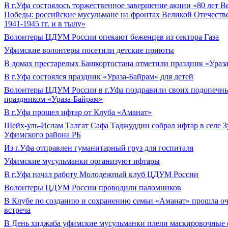
В г.Уфа состоялось торжественное завершение акции «80 лет В
Победы: российские мусульмане на фронтах Великой Отечест
1941-1945 гг. и в тылу»
Волонтеры ЦДУМ России опекают беженцев из сектора Газа
Уфимские волонтеры посетили детские приюты
В домах престарелых Башкортостана отметили праздник «Ураз
В г.Уфа состоялся праздник «Ураза-Байрам» для детей
Волонтеры ЦДУМ России в г.Уфа поздравили своих подопечны
праздником «Ураза-Байрам»
В г.Уфа прошел ифтар от Клуба «Аманат»
Шейх-уль-Ислам Талгат Сафа Таджуддин собрал ифтар в селе 
Уфимского района РБ
Из г.Уфа отправлен гуманитарный груз для госпиталя
Уфимские мусульманки организуют ифтары
В г.Уфа начал работу Молодежный клуб ЦДУМ России
Волонтеры ЦДУМ России проводили паломников
В Клубе по созданию и сохранению семьи «Аманат» прошла оч
встреча
В День хиджаба уфимские мусульманки плели маскировочные 