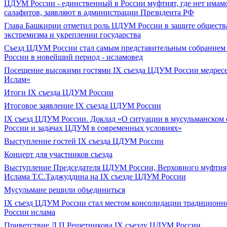
ЦДУМ России - единственный в России муфтият, где нет имам
салафитов, заявляют в администрации Президента РФ
Глава Башкирии отметил роль ЦДУМ России в защите обществ
экстремизма и укреплении государства
Съезд ЦДУМ России стал самым представительным собранием
России в новейший период - исламовед
Посещение высокими гостями IX съезда ЦДУМ России медрес
Ислам»
Итоги IX cъезда ЦДУМ России
Итоговое заявление IX съезда ЦДУМ России
IX съезд ЦДУМ России. Доклад «О ситуации в мусульманском 
России и задачах ЦДУМ в современных условиях»
Выступление гостей IX съезда ЦДУМ России
Концерт для участников съезда
Выступление Председателя ЦДУМ России, Верховного муфтия
Ислама Т.С.Таджуддина на IX съезде ЦДУМ России
Мусульмане решили объединиться
IX съезд ЦДУМ России стал местом консолидации традиционн
России ислама
Приветствие Л.П.Решетникова IX съезду ЦДУМ России