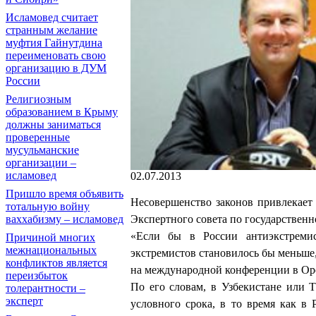
Исламовед считает
странным желание
муфтия Гайнутдина
переименовать свою
организацию в ДУМ
России
Религиозным
образованием в Крыму
должны заниматься
проверенные
мусульманские
организации –
исламовед
02.07.2013
Пришло время объявить
Несовершенство законов привлекает 
тотальную войну
ваххабизму – исламовед
Экспертного совета по государствен
«Если бы в России антиэкстремис
Причиной многих
межнациональных
экстремистов становилось бы меньше,
конфликтов является
на международной конференции в Ор
переизбыток
По его словам, в Узбекистане или Т
толерантности –
эксперт
условного срока, в то время как в