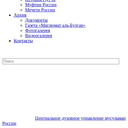
Муфтии России
Мечети России
Архив
Документы
Газета «Маглюмат аль-Булгар»
Фотогалерея
Видеогалерея
Контакты
Центральное духовное управление
мусульман России
Центральное духовное управление мусульман
России