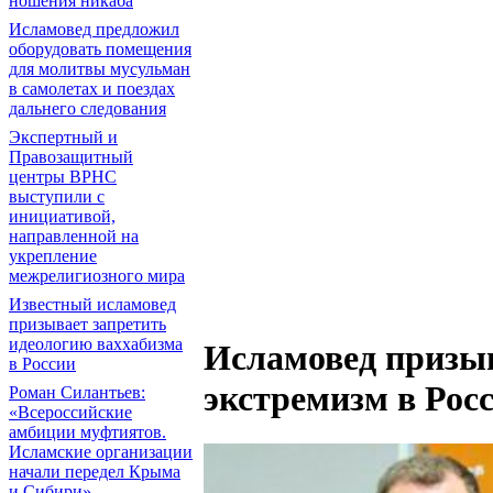
ношения никаба
Исламовед предложил
оборудовать помещения
для молитвы мусульман
в самолетах и поездах
дальнего следования
Экспертный и
Правозащитный
центры ВРНС
выступили с
инициативой,
направленной на
укрепление
межрелигиозного мира
Известный исламовед
призывает запретить
идеологию ваххабизма
Исламовед призыв
в России
экстремизм в Рос
Роман Силантьев:
«Всероссийские
амбиции муфтиятов.
Исламские организации
начали передел Крыма
и Сибири»