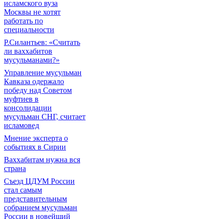
исламского вуза
Москвы не хотят
работать по
специальности
Р.Силантьев: «Считать
ли ваххабитов
мусульманами?»
Управление мусульман
Кавказа одержало
победу над Советом
муфтиев в
консолидации
мусульман СНГ, считает
исламовед
Мнение эксперта о
событиях в Сирии
Ваххабитам нужна вся
страна
Съезд ЦДУМ России
стал самым
представительным
собранием мусульман
России в новейший