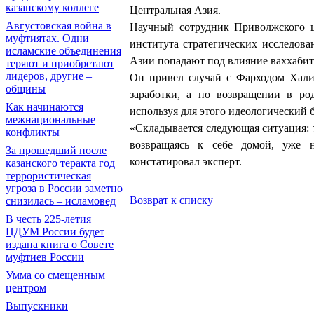
казанскому коллеге
Центральная Азия.
Августовская война в
Научный сотрудник Приволжского ц
муфтиятах. Одни
института стратегических исследов
исламские объединения
Азии попадают под влияние ваххабит
теряют и приобретают
лидеров, другие –
Он привел случай с Фарходом Хали
общины
заработки, а по возвращении в ро
Как начинаются
используя для этого идеологический 
межнациональные
«Складывается следующая ситуация: 
конфликты
возвращаясь к себе домой, уже н
За прошедший после
констатировал эксперт.
казанского теракта год
террористическая
угроза в России заметно
Возврат к списку
снизилась – исламовед
В честь 225-летия
ЦДУМ России будет
издана книга о Совете
муфтиев России
Умма со смещенным
центром
Выпускники