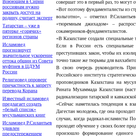
Воюющим в Сирии
совершат это в первый раз, то могут
россиянам нужно
«Вот поэтому фундаменталисты из ст
закрыть доступ на
вольготно», – отметил Р.Силанть
родину, считает эксперт
«тюремным джихадом» – распрост
Татарстан – уже в
пятерке «горячих»
сокамерников-фундаменталистов.
регионов страны
«В Казахстане создали специальные 
Исламовед
Если в России есть специальные 
прогнозирует
преступивших закон, чтобы их изоли
значительное ускорение
точно такие же тюрьмы для ваххабито
оттока общин из Совета
муфтиев в ЦДУМ
В свою очередь руководитель При
России
Российского института стратегичес
Религиовед опроверг
проповедников Казахстана на мусу
причастность к запрету
Рината Мухаммада Казахстани (наст
перевода Корана
радикализации татарской и кавказск
Известный исламовед
предлагает создать
«Сейчас наметилась тенденция к вз
«белый список»
Дагестан молодежь, где она проходи
мусульманских книг
случаи, когда радикал-исламисты П
Исламовед Р.Силантьев
проходят обучение у своих более про
удивлен
произошло формирование единого 
предостережением