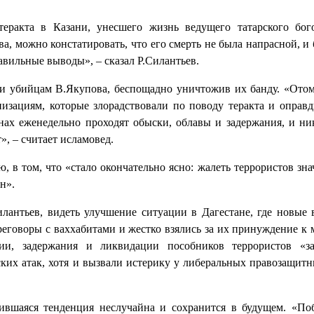
еракта в Казани, унесшего жизнь ведущего татарского бог
, можно констатировать, что его смерть не была напрасной, и
авильные выводы», – сказал Р.Силантьев.
ли убийцам В.Якупова, беспощадно уничтожив их банду. «Ото
изациям, которые злорадствовали по поводу теракта и оправ
нах еженедельно проходят обыски, облавы и задержания, и ни
», – считает исламовед.
, в том, что «стало окончательно ясно: жалеть террористов зна
н».
илантьев, видеть улучшение ситуации в Дагестане, где новые 
еговоры с ваххабитами и жестко взялись за их принуждение к 
ии, задержания и ликвидации пособников террористов «за
ких атак, хотя и вызвали истерику у либеральных правозащитн
ившаяся тенденция неслучайна и сохранится в будущем. «По