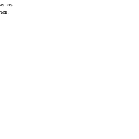
у злу.
ьев.