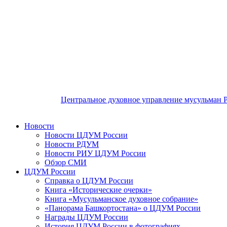
Центральное духовное управление мусульман 
Новости
Новости ЦДУМ России
Новости РДУМ
Новости РИУ ЦДУМ России
Обзор СМИ
ЦДУМ России
Справка о ЦДУМ России
Книга «Исторические очерки»
Книга «Мусульманское духовное собрание»
«Панорама Башкортостана» о ЦДУМ России
Награды ЦДУМ России
История ЦДУМ России в фотографиях