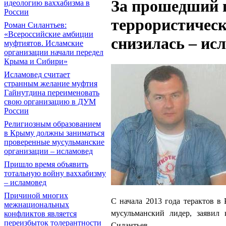
За прошедший п
идеологию ваххабизма в
России
террористическ
Роман Силантьев:
«Всероссийские амбиции
снизилась – ис
муфтиятов. Исламские
организации начали передел
Крыма и Сибири»
Исламовед считает
странным желание муфтия
Гайнутдина переименовать
свою организацию в ДУМ
России
Религиозным образованием
в Крыму должны заниматься
проверенные мусульманские
организации – исламовед
Пришло время объявить
тотальную войну ваххабизму
– исламовед
Причиной многих
С начала 2013 года терактов в
межнациональных
мусульманский лидер, заявил
конфликтов является
переизбыток толерантности
Силантьев.