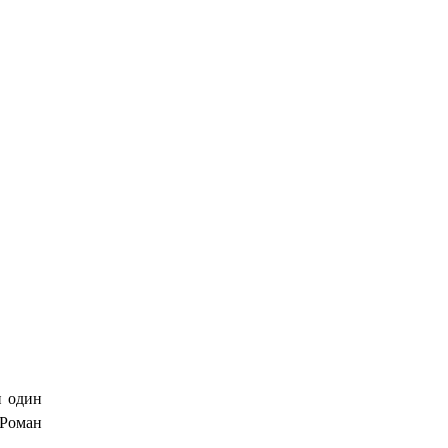
и один
 Роман