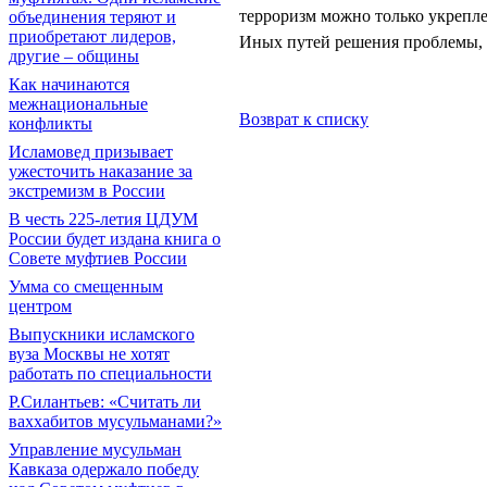
терроризм можно только укрепле
объединения теряют и
приобретают лидеров,
Иных путей решения проблемы, н
другие – общины
Как начинаются
межнациональные
Возврат к списку
конфликты
Исламовед призывает
ужесточить наказание за
экстремизм в России
В честь 225-летия ЦДУМ
России будет издана книга о
Совете муфтиев России
Умма со смещенным
центром
Выпускники исламского
вуза Москвы не хотят
работать по специальности
Р.Силантьев: «Считать ли
ваххабитов мусульманами?»
Управление мусульман
Кавказа одержало победу