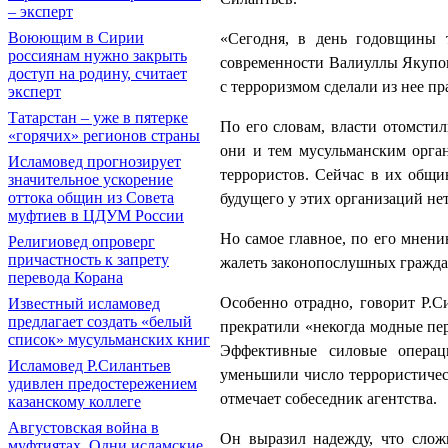
– эксперт
Воюющим в Сирии
«Сегодня, в день годовщины т
россиянам нужно закрыть
современности Валиуллы Якупова
доступ на родину, считает
с терроризмом сделали из нее пр
эксперт
Татарстан – уже в пятерке
По его словам, власти отомсти
«горячих» регионов страны
они и тем мусульманским орган
Исламовед прогнозирует
террористов. Сейчас в их общи
значительное ускорение
оттока общин из Совета
будущего у этих организаций нет
муфтиев в ЦДУМ России
Но самое главное, по его мнению
Религиовед опроверг
причастность к запрету
жалеть законопослушных гражда
перевода Корана
Особенно отрадно, говорит Р.С
Известный исламовед
предлагает создать «белый
прекратили «некогда модные пер
список» мусульманских книг
Эффективные силовые операц
Исламовед Р.Силантьев
уменьшили число террористичес
удивлен предостережением
отмечает собеседник агентства.
казанскому коллеге
Августовская война в
Он выразил надежду, что слож
муфтиятах. Одни исламские