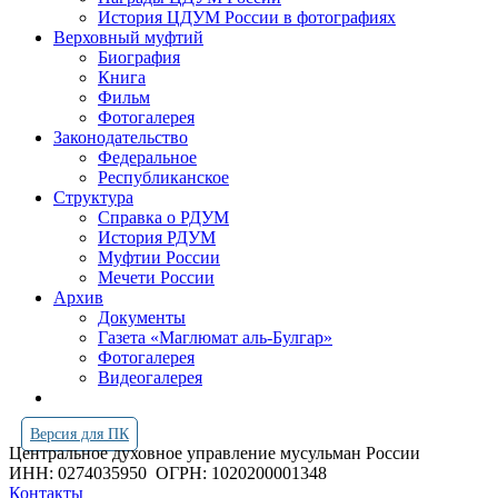
История ЦДУМ России в фотографиях
Верховный муфтий
Биография
Книга
Фильм
Фотогалерея
Законодательство
Федеральное
Республиканское
Структура
Справка о РДУМ
История РДУМ
Муфтии России
Мечети России
Архив
Документы
Газета «Маглюмат аль-Булгар»
Фотогалерея
Видеогалерея
Версия для ПК
Центральное духовное управление мусульман России
ИНН: 0274035950
ОГРН: 1020200001348
Контакты