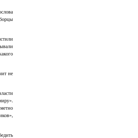
ослова
 борцы
мстили
дывали
какого
чит не
власти
миру».
метно
иков»,
бедить