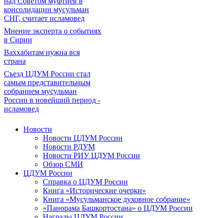
над Советом муфтиев в
консолидации мусульман
СНГ, считает исламовед
Мнение эксперта о событиях
в Сирии
Ваххабитам нужна вся
страна
Съезд ЦДУМ России стал
самым представительным
собранием мусульман
России в новейший период -
исламовед
Новости
Новости ЦДУМ России
Новости РДУМ
Новости РИУ ЦДУМ России
Обзор СМИ
ЦДУМ России
Справка о ЦДУМ России
Книга «Исторические очерки»
Книга «Мусульманское духовное собрание»
«Панорама Башкортостана» о ЦДУМ России
Награды ЦДУМ России