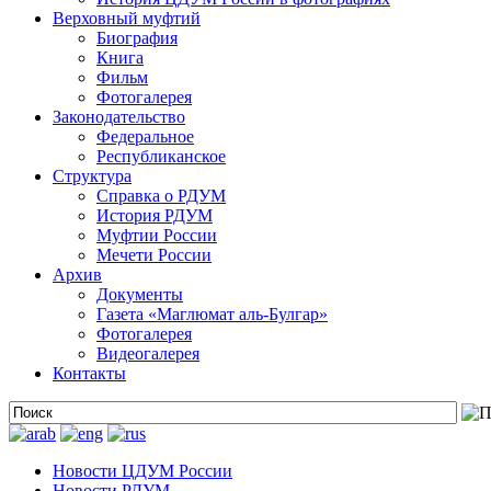
Верховный муфтий
Биография
Книга
Фильм
Фотогалерея
Законодательство
Федеральное
Республиканское
Структура
Справка о РДУМ
История РДУМ
Муфтии России
Мечети России
Архив
Документы
Газета «Маглюмат аль-Булгар»
Фотогалерея
Видеогалерея
Контакты
Новости ЦДУМ России
Новости РДУМ