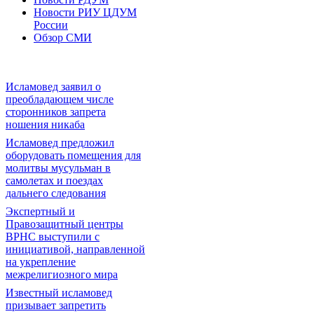
Новости РИУ ЦДУМ
России
Обзор СМИ
Исламовед заявил о
преобладающем числе
сторонников запрета
ношения никаба
Исламовед предложил
оборудовать помещения для
молитвы мусульман в
самолетах и поездах
дальнего следования
Экспертный и
Правозащитный центры
ВРНС выступили с
инициативой, направленной
на укрепление
межрелигиозного мира
Известный исламовед
призывает запретить