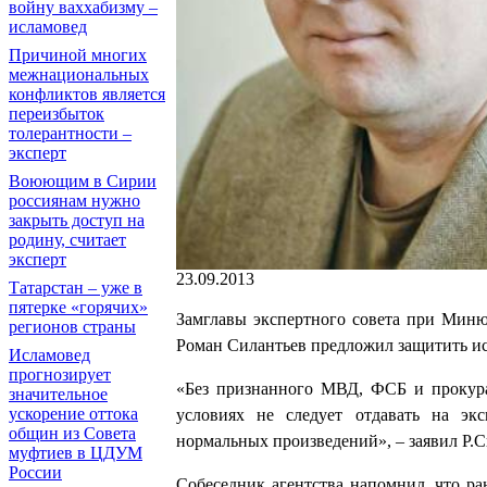
войну ваххабизму –
исламовед
Причиной многих
межнациональных
конфликтов является
переизбыток
толерантности –
эксперт
Воюющим в Сирии
россиянам нужно
закрыть доступ на
родину, считает
эксперт
23.09.2013
Татарстан – уже в
пятерке «горячих»
Замглавы экспертного совета при Миню
регионов страны
Роман Силантьев предложил защитить ис
Исламовед
прогнозирует
«Без признанного МВД, ФСБ и прокура
значительное
ускорение оттока
условиях не следует отдавать на экс
общин из Совета
нормальных произведений», – заявил Р.
муфтиев в ЦДУМ
России
Собеседник агентства напомнил, что ра