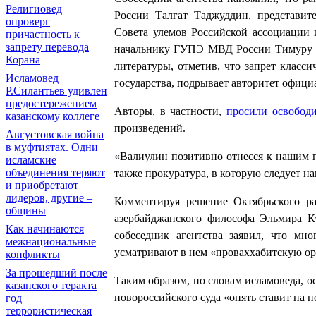
Религиовед
России Талгат Таджуддин, представит
опроверг
Совета улемов Российской ассоциации 
причастность к
запрету перевода
начальнику ГУПЭ МВД России Тимуру Ва
Корана
литературы, отметив, что запрет класс
Исламовед
государства, подрывает авторитет офиц
Р.Силантьев удивлен
предостережением
Авторы, в частности,
просили освободи
казанскому коллеге
произведений.
Августовская война
в муфтиятах. Одни
«Валиулин позитивно отнесся к нашим п
исламские
объединения теряют
также прокуратура, в которую следует н
и приобретают
лидеров, другие –
Комментируя решение Октябрьского ра
общины
азербайджанского философа Эльмира К
Как начинаются
собеседник агентства заявил, что мн
межнациональные
усматривают в нем «проваххабитскую о
конфликты
За прошедший после
Таким образом, по словам исламоведа, о
казанского теракта
новороссийского суда «опять ставит на п
год
террористическая