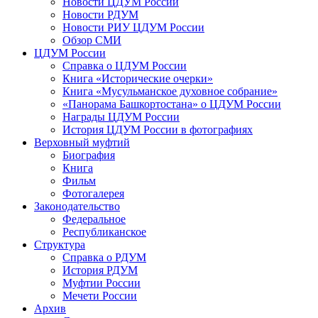
Новости ЦДУМ России
Новости РДУМ
Новости РИУ ЦДУМ России
Обзор СМИ
ЦДУМ России
Справка о ЦДУМ России
Книга «Исторические очерки»
Книга «Мусульманское духовное собрание»
«Панорама Башкортостана» о ЦДУМ России
Награды ЦДУМ России
История ЦДУМ России в фотографиях
Верховный муфтий
Биография
Книга
Фильм
Фотогалерея
Законодательство
Федеральное
Республиканское
Структура
Справка о РДУМ
История РДУМ
Муфтии России
Мечети России
Архив