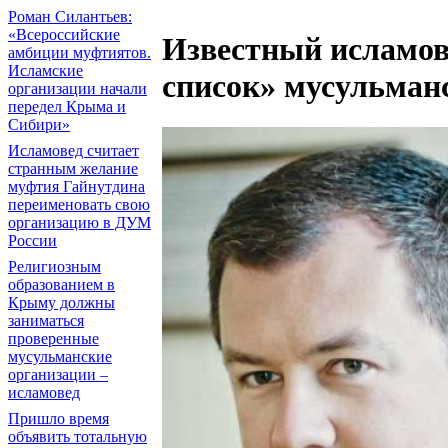
Роман Силантьев:
«Всероссийские
Известный исламов
амбиции муфтиятов.
Исламские
список» мусульман
организации начали
передел Крыма и
Сибири»
Исламовед считает
странным желание
муфтия Гайнутдина
переименовать свою
организацию в ДУМ
России
Религиозным
образованием в
Крыму должны
заниматься
проверенные
мусульманские
организации –
исламовед
Пришло время
объявить тотальную