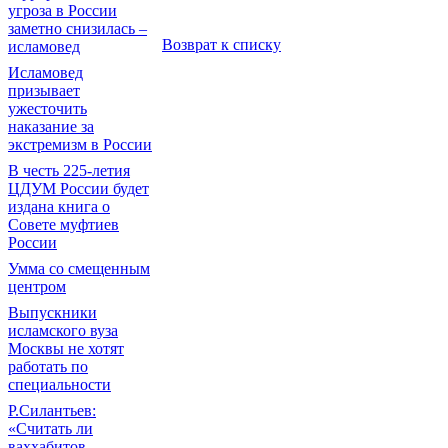
угроза в России
заметно снизилась –
Возврат к списку
исламовед
Исламовед
призывает
ужесточить
наказание за
экстремизм в России
В честь 225-летия
ЦДУМ России будет
издана книга о
Совете муфтиев
России
Умма со смещенным
центром
Выпускники
исламского вуза
Москвы не хотят
работать по
специальности
Р.Силантьев:
«Считать ли
ваххабитов