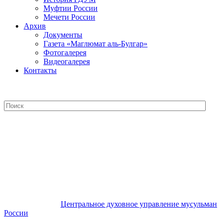
Муфтии России
Мечети России
Архив
Документы
Газета «Маглюмат аль-Булгар»
Фотогалерея
Видеогалерея
Контакты
Центральное духовное управление
мусульман России
Центральное духовное управление мусульман
России