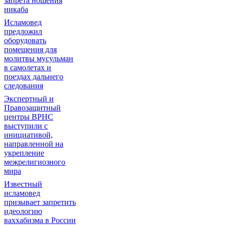
запрета ношения
никаба
Исламовед
предложил
оборудовать
помещения для
молитвы мусульман
в самолетах и
поездах дальнего
следования
Экспертный и
Правозащитный
центры ВРНС
выступили с
инициативой,
направленной на
укрепление
межрелигиозного
мира
Известный
исламовед
призывает запретить
идеологию
ваххабизма в России