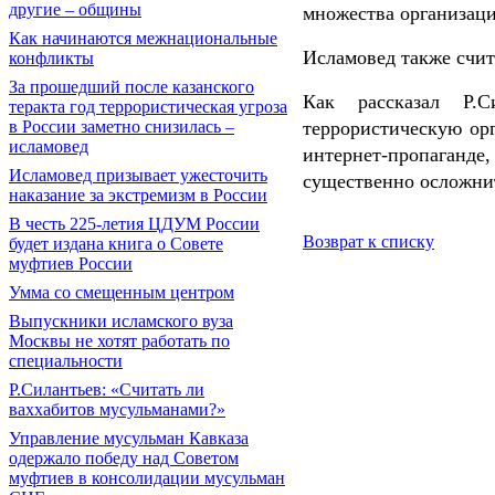
другие – общины
множества организаци
Как начинаются межнациональные
Исламовед также счит
конфликты
За прошедший после казанского
Как рассказал Р.
теракта год террористическая угроза
террористическую ор
в России заметно снизилась –
исламовед
интернет-пропаганде
Исламовед призывает ужесточить
существенно осложнит
наказание за экстремизм в России
В честь 225-летия ЦДУМ России
Возврат к списку
будет издана книга о Совете
муфтиев России
Умма со смещенным центром
Выпускники исламского вуза
Москвы не хотят работать по
специальности
Р.Силантьев: «Считать ли
ваххабитов мусульманами?»
Управление мусульман Кавказа
одержало победу над Советом
муфтиев в консолидации мусульман