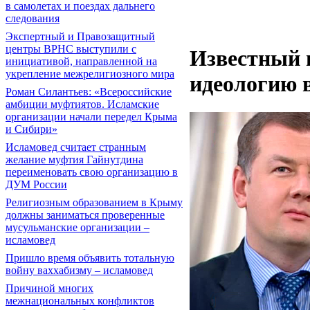
в самолетах и поездах дальнего
следования
Экспертный и Правозащитный
центры ВРНС выступили с
Известный 
инициативой, направленной на
укрепление межрелигиозного мира
идеологию 
Роман Силантьев: «Всероссийские
амбиции муфтиятов. Исламские
организации начали передел Крыма
и Сибири»
Исламовед считает странным
желание муфтия Гайнутдина
переименовать свою организацию в
ДУМ России
Религиозным образованием в Крыму
должны заниматься проверенные
мусульманские организации –
исламовед
Пришло время объявить тотальную
войну ваххабизму – исламовед
Причиной многих
межнациональных конфликтов