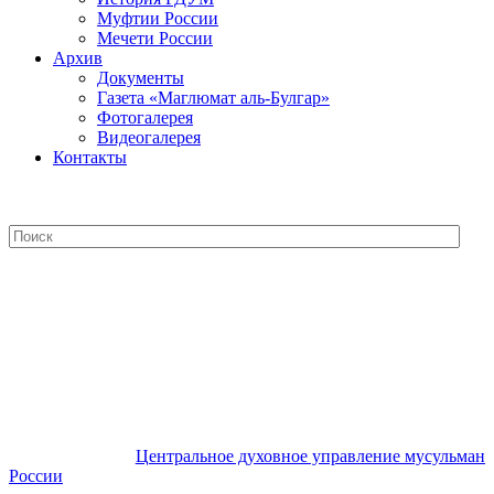
Муфтии России
Мечети России
Архив
Документы
Газета «Маглюмат аль-Булгар»
Фотогалерея
Видеогалерея
Контакты
Центральное духовное управление
мусульман России
Центральное духовное управление мусульман
России