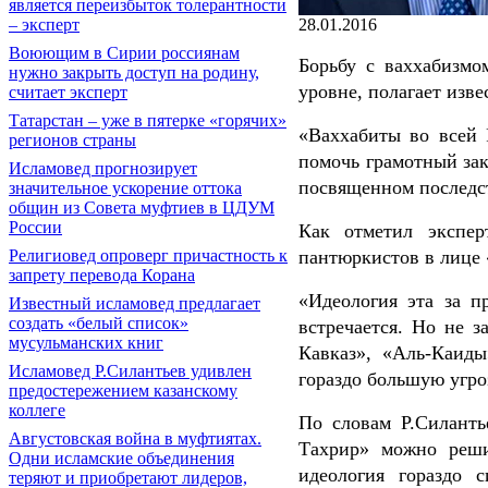
является переизбыток толерантности
28.01.2016
– эксперт
Воюющим в Сирии россиянам
Борьбу с ваххабизмо
нужно закрыть доступ на родину,
уровне, полагает изв
считает эксперт
Татарстан – уже в пятерке «горячих»
«Ваххабиты во всей 
регионов страны
помочь грамотный зак
Исламовед прогнозирует
посвященном последс
значительное ускорение оттока
общин из Совета муфтиев в ЦДУМ
России
Как отметил экспер
пантюркистов в лице 
Религиовед опроверг причастность к
запрету перевода Корана
«Идеология эта за п
Известный исламовед предлагает
создать «белый список»
встречается. Но не з
мусульманских книг
Кавказ», «Аль-Каиды
Исламовед Р.Силантьев удивлен
гораздо большую угроз
предостережением казанскому
коллеге
По словам Р.Силанть
Августовская война в муфтиятах.
Тахрир» можно реши
Одни исламские объединения
идеология гораздо 
теряют и приобретают лидеров,