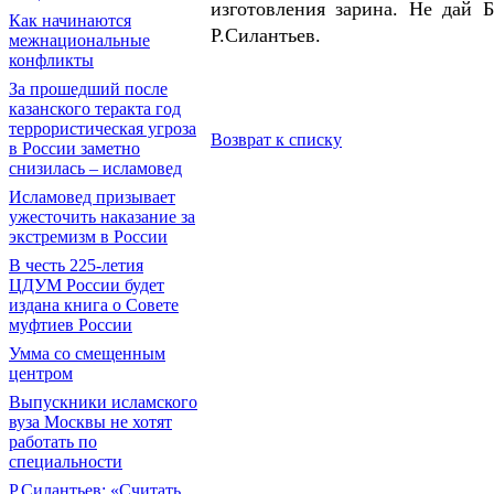
изготовления зарина. Не дай 
Как начинаются
Р.Силантьев.
межнациональные
конфликты
За прошедший после
казанского теракта год
террористическая угроза
Возврат к списку
в России заметно
снизилась – исламовед
Исламовед призывает
ужесточить наказание за
экстремизм в России
В честь 225-летия
ЦДУМ России будет
издана книга о Совете
муфтиев России
Умма со смещенным
центром
Выпускники исламского
вуза Москвы не хотят
работать по
специальности
Р.Силантьев: «Считать