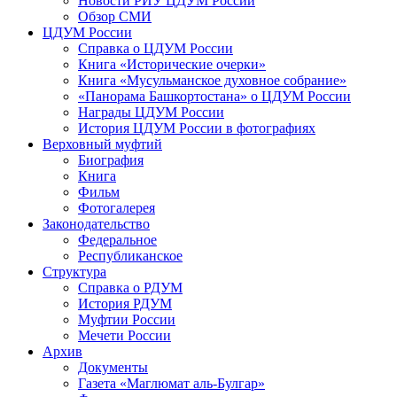
Новости РИУ ЦДУМ России
Обзор СМИ
ЦДУМ России
Справка о ЦДУМ России
Книга «Исторические очерки»
Книга «Мусульманское духовное собрание»
«Панорама Башкортостана» о ЦДУМ России
Награды ЦДУМ России
История ЦДУМ России в фотографиях
Верховный муфтий
Биография
Книга
Фильм
Фотогалерея
Законодательство
Федеральное
Республиканское
Структура
Справка о РДУМ
История РДУМ
Муфтии России
Мечети России
Архив
Документы
Газета «Маглюмат аль-Булгар»