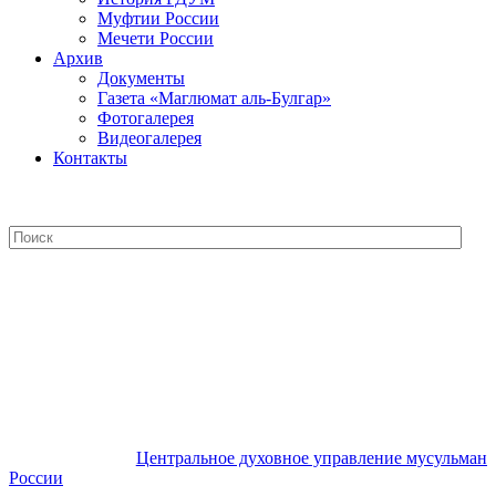
Муфтии России
Мечети России
Архив
Документы
Газета «Маглюмат аль-Булгар»
Фотогалерея
Видеогалерея
Контакты
Центральное духовное управление
мусульман России
Центральное духовное управление мусульман
России