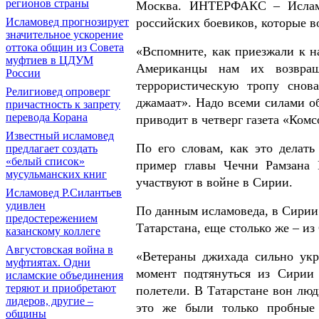
регионов страны
Москва. ИНТЕРФАКС – Исламо
российских боевиков, которые 
Исламовед прогнозирует
значительное ускорение
оттока общин из Совета
«Вспомните, как приезжали к н
муфтиев в ЦДУМ
Американцы нам их возвращ
России
террористическую тропу снова
Религиовед опроверг
джамаат». Надо всеми силами об
причастность к запрету
перевода Корана
приводит в четверг газета «Комс
Известный исламовед
По его словам, как это делат
предлагает создать
«белый список»
пример главы Чечни Рамзана 
мусульманских книг
участвуют в войне в Сирии.
Исламовед Р.Силантьев
удивлен
По данным исламоведа, в Сирии 
предостережением
Татарстана, еще столько же – из
казанскому коллеге
Августовская война в
«Ветераны джихада сильно укр
муфтиятах. Одни
момент подтянуться из Сирии
исламские объединения
теряют и приобретают
полетели. В Татарстане вон люд
лидеров, другие –
это же были только пробные
общины