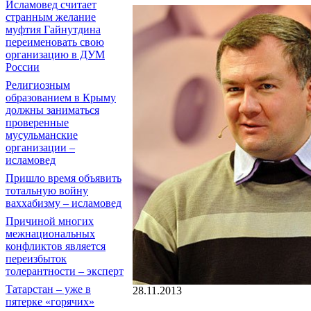
Исламовед считает
странным желание
муфтия Гайнутдина
переименовать свою
организацию в ДУМ
России
Религиозным
образованием в Крыму
должны заниматься
проверенные
мусульманские
организации –
исламовед
Пришло время объявить
тотальную войну
ваххабизму – исламовед
Причиной многих
межнациональных
конфликтов является
переизбыток
толерантности – эксперт
Татарстан – уже в
28.11.2013
пятерке «горячих»