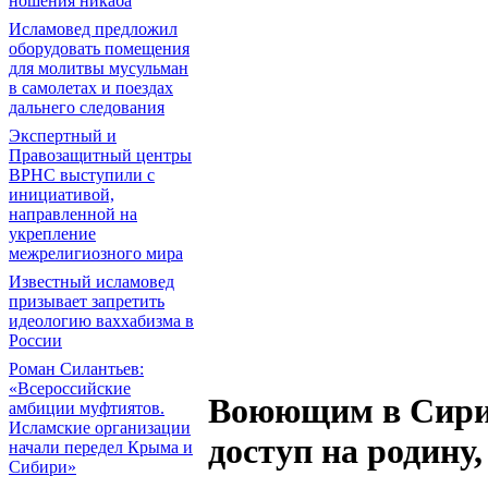
ношения никаба
Исламовед предложил
оборудовать помещения
для молитвы мусульман
в самолетах и поездах
дальнего следования
Экспертный и
Правозащитный центры
ВРНС выступили с
инициативой,
направленной на
укрепление
межрелигиозного мира
Известный исламовед
призывает запретить
идеологию ваххабизма в
России
Роман Силантьев:
«Всероссийские
Воюющим в Сири
амбиции муфтиятов.
Исламские организации
доступ на родину,
начали передел Крыма и
Сибири»