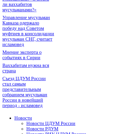
ли ваххабитов
мусульманами?»
Управление мусульман
Кавказа одержало
победу над Советом
муфтиев в консолидации
мусульман СНГ, считает
исламовед
Мнение эксперта о
событиях в Сирии
Ваххабитам нужна вся
страна
Съезд ЦДУМ России
стал самым
представительным
собранием мусульман
России в новейший
период - исламовед
Новости
Новости ЦДУМ России
Новости РДУМ