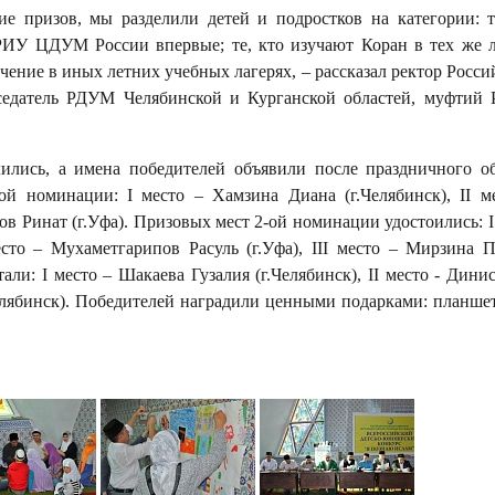
ие призов, мы разделили детей и подростков на категории: т
РИУ ЦДУМ России впервые; те, кто изучают Коран в тех же 
бучение в иных летних учебных лагерях, – рассказал ректор Росси
едатель РДУМ Челябинской и Курганской областей, муфтий 
ились, а имена победителей объявили после праздничного о
-ой номинации:
I
место – Хамзина Диана (г.Челябинск),
II
м
нов Ринат (г.Уфа). Призовых мест 2-ой номинации удостоились:
I
сто – Мухаметгарипов Расуль (г.Уфа),
III
место – Мирзина П
тали:
I
место – Шакаева Гузалия (г.Челябинск),
II
место - Дини
Челябинск). Победителей наградили ценными подарками: планш