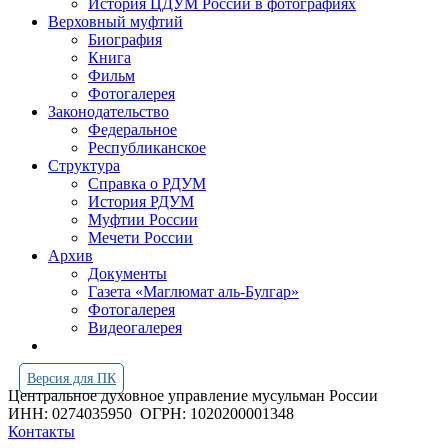
История ЦДУМ России в фотографиях
Верховный муфтий
Биография
Книга
Фильм
Фотогалерея
Законодательство
Федеральное
Республиканское
Структура
Справка о РДУМ
История РДУМ
Муфтии России
Мечети России
Архив
Документы
Газета «Маглюмат аль-Булгар»
Фотогалерея
Видеогалерея
Версия для ПК
Центральное духовное управление мусульман России
ИНН: 0274035950
ОГРН: 1020200001348
Контакты