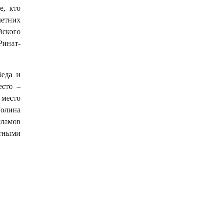
е, кто
летних
йского
Ринат-
беда и
есто –
место
олина
сламов
етными