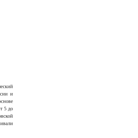
шеский
ссии и
основе
т 5 до
овской
нивали