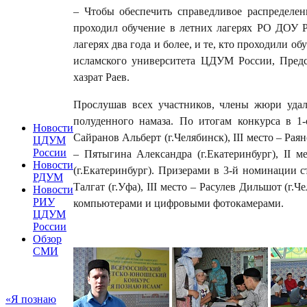
– Чтобы обеспечить справедливое распределен
проходил обучение в летних лагерях РО ДОУ 
лагерях два года и более, и те, кто проходили о
исламского университета ЦДУМ России, Предс
хазрат Раев.
Прослушав всех участников, члены жюри удал
полуденного намаза. По итогам конкурса в
1
Новости
Сайранов Альберт (г.Челябинск),
III
место – Рая
ЦДУМ
России
– Пятыгина Александра (г.Екатеринбург),
II
ме
Новости
(г.Екатеринбург). Призерами в 3-й номинации с
РДУМ
Талгат (г.Уфа),
III
место – Расулев Дильшот (г.
Новости
РИУ
компьютерами и цифровыми фотокамерами.
ЦДУМ
России
Обзор
СМИ
«Я познаю