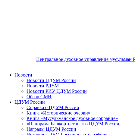
Центральное духовное управление мусульман 
Новости
Новости ЦДУМ России
Новости РДУМ
Новости РИУ ЦДУМ России
Обзор СМИ
ЦДУМ России
Справка о ЦДУМ России
Книга «Исторические очерки»
Книга «Мусульманское духовное собрание»
«Панорама Башкортостана» о ЦДУМ России
Награды ЦДУМ России
История ЦДУМ России в фотографиях