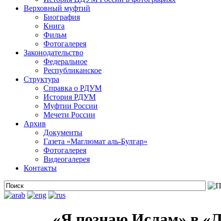
Верховный муфтий
Биография
Книга
Фильм
Фотогалерея
Законодательство
Федеральное
Республиканское
Структура
Справка о РДУМ
История РДУМ
Муфтии России
Мечети России
Архив
Документы
Газета «Маглюмат аль-Булгар»
Фотогалерея
Видеогалерея
Контакты
«Я познаю Ислам» в «