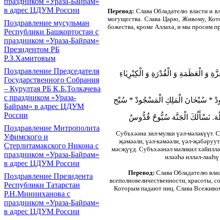
праздником «Ураза-Байрам»
в адрес ЦДУМ России
Перевод:
Слава
О
бладателю власти и в
могущества. Слава Царю, Живому, Кот
Поздравление мусульман
божества, кроме Аллаха,
и
мы просим пр
Республики Башкортостан с
праздником «Ураза-Байрам»
Президентом РБ
Р.З.Хамитовым
Поздравление Председателя
وَ الْعَظَمَةِ وَ الْقُدْرَةِ وَ الْكِبْرِيٰاءِ
Государственного Собрания
– Курултая РБ К.Б.Толкачева
с праздником «Ураза-
ُودْ * سُبْحٰانَ الْمَلِكِ الْمَسْجُودْ * سُبْح
Байрам» в адрес ЦДУМ
России
[ٰهَ. نَسْأَلُكَ الْجَنَّة
سُبُّوحٌ قُدُّوسٌ
Поздравление Митрополита
Суб
ъ
хәәна зил-мулки үәл-мәләкүүт. С
Уфимского и
җәмәәли, үәл-кәмәәли, үәл-җәбәруут
Стерлитамакского Никона с
мәсҗүүд. Субъхәәнәл мәликил хәйилләз
праздником «Ураза-Байрам»
иләәҺә илләл-лааҺү
в адрес ЦДУМ России
Перевод:
Слава Обладателю влас
Поздравление Президента
всеполновеличественности, красоты, с
Республики Татарстан
Которым падают ниц. Слава Всеживом
Р.Н.Минниханова с
праздником «Ураза-Байрам»
в адрес ЦДУМ России