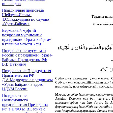
инвалидов
Праздничная проповедь
Шейхуль-Ислама
Тәравих намаз
Т.С.Таджуддина по случаю
«Ураза-Байрам»
(После ка
ждых 
Верховный муфтий
поздравил мусульман с
праздником «Ураза-Байрам»
в главной мечети Уфы
ةِ وَ الْعَظَمَةِ وَ الْقُدْرَةِ وَ الْكِبْرِيٰاءِ
Поздравление мусульман
России с праздником «Ураза-
Байрам» Президентом РФ
ِ
В.В.Путиным
لُكَ الْجَنَّة
Поздравление Председателя
Правительства РФ
Субъхәәна зил-мулки үәл-мәләкүүт. С
Д.А.Медведева с праздником
Субхәәнәл-мәликил-хәййил-ләзии ләә й
«Ураза-Байрам» в адрес
илләл-лааҺү нәстәгфируллааҺ, нәс-әлүкә
ЦДУМ России
Мәгънәсе
:
Җир Һәм күктәге мәхлукатка
Поздравление
АллаҺы Тәгаләне пак дип таныйм. 
Полномочного
кимчелекләрдән пак дип беләм. Ул 
представителя Президента
фәрәштәләрнең Һәм Җәбраил гәләйһис-
РФ в ПФО М.В.Бабича с
гөнаҺларыбызның ярлыкуны Синнән җән