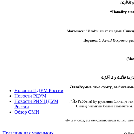
ِ تَعٰالٰي
ن
“Нәвәйтү ән 
Мәгънәсе
: “ИләҺи, ният кылдым Синең
Перевод:
О Аллах!
Искренно, р
а
(Мол
ارُ مٰا قَدَّمْتُ وَ مٰا اَخَّرْتُ
ӘллаҺүммә ләка сумтү, вә бикә әмән
Новости ЦДУМ России
Новости РДУМ
Новости РИУ ЦДУМ
: “Йә Раббым! Бу рузамны Синең өчен
Синең ризыгың белән авызачтым. 
России
Обзор СМИ
ебя я уповал, и я открываю пост пищей, ко
Праздник для маленьких
О Про