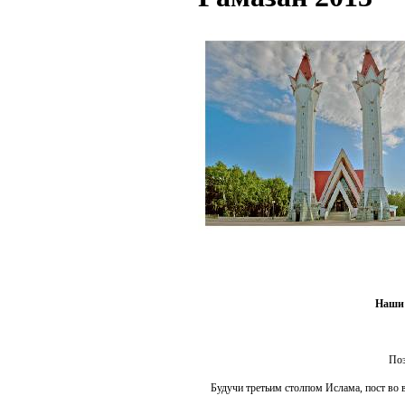
Наши 
Поз
Будучи третьим столпом Ислама, пост во 