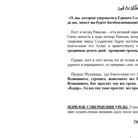
َلَّكُمْ تَتَّ
قُونَ
«
О
,
вы, которые уверовали в Единого Со
до вас, может вы будете богобоязненными
Пост в месяц Рамазан – есть великий шанс
Свою милость в виде месяца Рамазан, кот
смирении перед Создателем будем постить
благословит его Аллах и приветствует) 
срединные десять дней - прощение грехов,
Однако, пост в этот месяц это не только 
дурного и порицаемого, от скверных слов, с
Пророк Мухаммад (да благословит его Ал
Всевышнего, стремясь выполнить все 
Всевышнего, Бог простит ему все грехи,
«Кадер», Аллах ему тоже простит все пр
ПОРЯДОК СОВЕРШЕНИЯ УРАЗЫ
:
Утром
ният, кушать нужно начинать сразу после зах
Ур