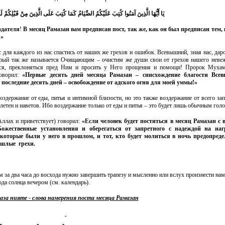
يَا أَيُّهَا الَّذِينَ آمَنُوا كُتِبَ عَلَيْكُمُ الصِّيَامُ كَمَا كُتِبَ عَلَى الَّذِينَ مِنْ قَبْلِكُمْ لَع
здателя
!
В месяц Рамазан вам предписан пост, так же, как он был предписан тем,
!»
 для каждого из нас спастись от наших же грехов и ошибок. Всевышний, зная нас, дар
орый так же называется Очищающим – очистим же души свои от грехов нашего невеж
ся, преклоняться пред Ним и просить у Него
прощения и
помощи! Пророк Мухам
говорил:
«Первые десять дней месяца Рамазан – снисхождение благости Всев
 последние десять дней – освобождение от адского огня для моей уммы!»
воздержание от еды, питья и интимной близости, но это также воздержание от всего зап
плетен и наветов. Ибо воздержание только от еды и питья – это будет лишь обычным гол
лах и приветствует) говорил:
«Если человек будет поститься в месяц Рамазан с 
Божественные установления и оберегаться от запретного с надеждой на наг
 которые были у него в прошлом, и тот, кто будет молиться в ночь предопред
ошлые грехи.
 за два часа до восхода нужно завершить трапезу и мысленно или вслух произнести нам
ода солнца вечером (см. календарь).
аза нияте - слова намерения поста месяца Рамазан