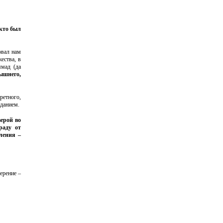
 кто был
овал нам
ества, в
мад (да
ышнего,
ретного,
оданием.
верой во
раду от
еления –
ерение –