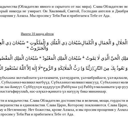
ладычества (Обладателю явного и скрытого от нас мира).
Слава Обладателю ве
орый никогда не ум
и
р
а
ет. Он Хвалимый, Святой
,
Господин ангелов и Джибри
ощения у Аллаха. Мы просим у Тебя Рая и прибегаем к
Т
ебе от Ада.
Икенче 10 көндә әйтелә
ْجَلٰالِ وَ الْجَمٰالِ وَ الْكَمٰالِ
سُبْحٰانَ ذِي الْمُلْكِ وَ الْمَلَكُوتِ * سُبْحٰانَ ذِي الْعِزَّةِ 
وَالْجَبَرُوتْ *
ْمَلِكِ الْحَيِّ الَّذِي لٰا يَمُوتْ
سُبْحٰانَ الْمَلِكِ الْمَعْبُودْ * سُبْحٰانَ الْمَلِكِ الْمَقْص
وَ نَعُوذُ بِكَ مِنَ النّٰارِ
رَبُّنٰا وَ] رَبُّ الْمَلٰائِكَةِ وَ الرُّوحِ*لٰا إِلٰهَ إلاَّ اللّٰهُ نَسْتَغْفِرُ اللّ
үбъхәәнә зил-гыйззәти үәл-газамәти, үәл-кудрати, үәл-кибрийәә-и, үәл-җәләәли,
. Суб
ъ
хәәнәл-мәликил мәгбүүд. Сүбъхәәнәл мәликил максууд. Субъхәәнәл мәл
и ләә йәмүүт. Сүббүүхүн куддүүсүн (Раббүнәә үә) Раббүл-мәләәикәти үәр-руу
 нәстәг
ъ
фируллаҺ, нәс-әлүкәл-җәннәтә үә нәгүүзү бикә минәннәәр.
ти и владычества. Слава Обладателю достоинства и величия, мощи, гордости и
овершенства и единовластия. Слава Царю, Которому поклоняются. Слава Царю
у и Нетленному. Нет божества, кроме Аллаха,
и
мы просим прощения у Аллах
просим у Тебя Рая и прибегаем к Тебе от Ада.