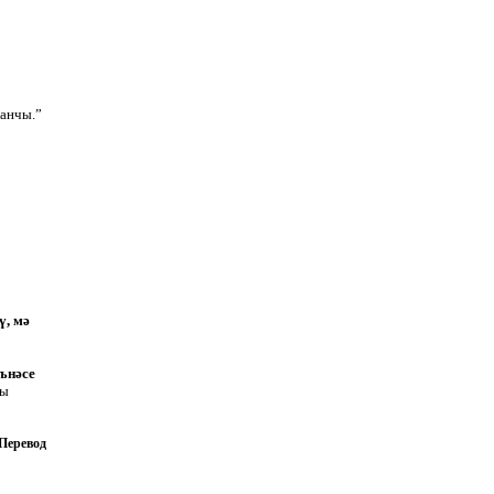
ганчы.”
ү, мә
ънәсе
гы
Перевод