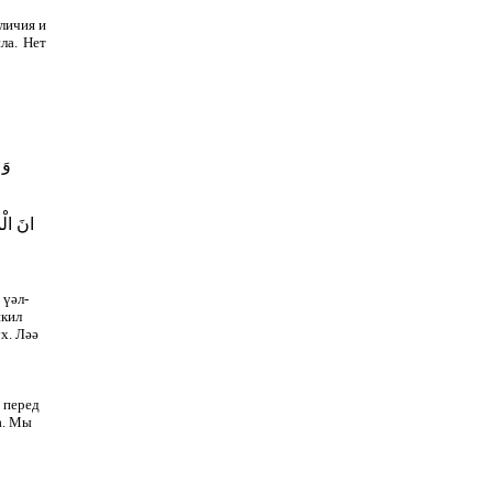
личия и
ла. Нет
وَ ال
انَ ال *
.
 үәл-
икил
х. Ләә
, перед
а. Мы