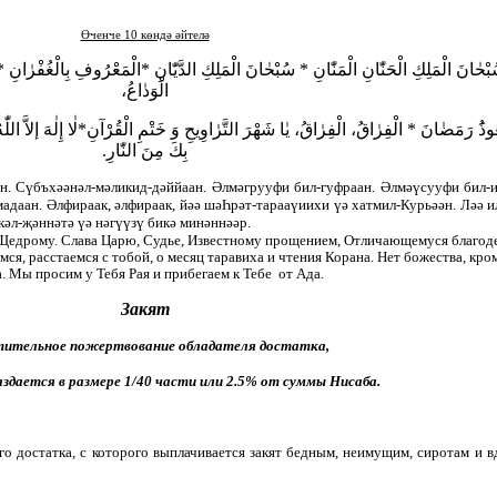
Өченче 10 көндә әйтелә
ُبْحٰانَ الْمَلِكِ الْحَنّٰانِ الْمَنّٰانِ * سُبْحٰانَ الْمَلِكِ الدَّيّٰانِ *الْمَعْرُوفِ بِالْغُفْرٰان
الْوَدٰاعُ،
ُوذُ
رَمَضٰانَ * الْفِرٰاقُ، الْفِرٰاقُ، يٰا شَهْرَ التَّرٰاوِيحِ وَ خَتْمِ الْقُرْآنِ*لٰا إِلٰهَ إلاَّ اللّٰهُ 
بِكَ مِنَ النّٰارِ.
н. Сүбъхәәнәл-мәликид-дәййаан. Әлмәгрууфи бил-гуфраан. Әлмәүсууфи бил-и
амадаан. Әлфираак, әлфираак, йәә шәҺрәт-тарааүиихи үә хатмил-Курьәән. Ләә и
кәл-җәннәтә үә нәгүүзү бикә минәннәәр.
едрому. Слава Царю, Судье, Известному прощением, Отличающемуся благод
ся, расстаемся с тобой, о месяц таравиха и чтения Корана. Нет божества, кро
. Мы просим у Тебя Рая и прибегаем к Тебе от Ада.
Закят
ительное пожертвование обладателя достатка,
аздается в размере 1/40 части или 2.5% от суммы Нисаба.
о достатка, с которого выплачивается закят бедным, неимущим, сиротам и в