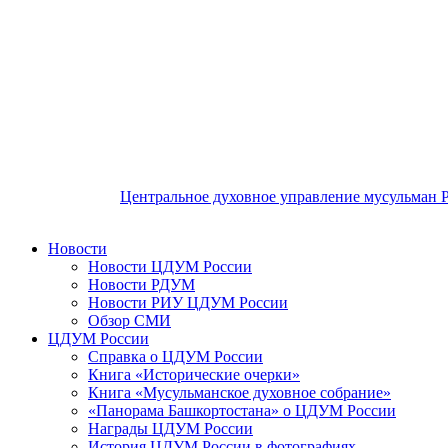
Центральное духовное управление мусульман 
Новости
Новости ЦДУМ России
Новости РДУМ
Новости РИУ ЦДУМ России
Обзор СМИ
ЦДУМ России
Справка о ЦДУМ России
Книга «Исторические очерки»
Книга «Мусульманское духовное собрание»
«Панорама Башкортостана» о ЦДУМ России
Награды ЦДУМ России
История ЦДУМ России в фотографиях