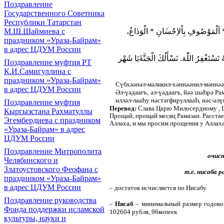
Поздравление
Государственного Советника
Республики Татарстан
ِ * اَلْمَوْصُوفِ بِاْلاِحْسٰانِ * الْوَدٰاعُ
М.Ш.Шаймиева с
праздником «Ураза-Байрам»
в адрес ЦДУМ России
نَسْتَغْفِرُ اللّٰهَ. نَسْأَلُكَ الْجَنَّة
يَا شَهْر
Поздравление муфтия РТ
К.И.Самигуллина с
праздником «Ураза-Байрам»
Сүбхәәнәл-мәликил-хәннәәнил-мәннәә
в адрес ЦДУМ России
Әл-үәдаагъ, әл-үәдаагъ, йәә шәҺрә Р
илләл-лааҺу нәстәгфируллааҺ,
нәс-әлү
Поздравление муфтия
Перевод:
Слава Царю Милосердному , Щ
Кыргызстана Рахматуллы
Прощай, прощай месяц Рамазан. Расстаем
Эгембердиева с праздником
Аллаха, и мы просим прощения у Аллаха
«Ураза-Байрам» в адрес
ЦДУМ России
Поздравление Митрополита
очист
Челябинского и
Златоустовского Феофана с
т.е. нисаба р
праздником «Ураза-Байрам»
в адрес ЦДУМ России
– достаток исчисляется по Нисабу.
Поздравление руководства
–
Нисаб
– минимальный размер годовог
Фонда поддержки исламской
102604 рубля, 96копеек
культуры, науки и