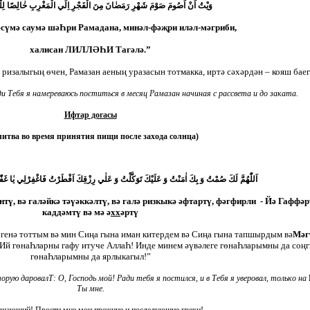
وَيْتُ اَنْ اَصُومَ صَوْمَ شَهْرِ رَمَضٰانَ مِنَ الْفَجْرِ اِلَي الْمَغْرِبِ خٰالِصًا لِلّٰه
әсүмә саумә шәҺри Рамадана, минәл-фәҗри иләл-мәгриби,
халисан ЛИЛЛӘҺИ Тагәлә.”
 ризалыгың өчен, Рамазан аеның уразасын тотмакка, иртә сәхәрдән – кояш бае
ди Тебя я намереваюсь поститься в месяц Рама
з
ан начиная с рассвета и до заката.
Ифтар догасы
итва во время принятия пи
щи после захода солнца
)
اَللّٰهُمَّ لَكَ صُمْتُ وَ بِكَ اٰمَنْتُ وَ عَلَيْكَ تَوَكَّلْتُ وَ عَلٰي رِزْقِكَ اَفْطَرْتُ فَاغْفِرْلِي يٰا غَفّٰ
тү, вә галәйкә тәүәккәлтү, вә галә ризкыкә әфтартү, фәгфирли - Йә Гаффәр
каддәмтү вә мә ә
хх
әртү
 генә тоттым вә мин Сиңа гына иман китердем вә Сиңа гына тапшырдым вә
Мәг
Ий гөнаҺларны гафу итуче АллаҺ! Инде минем әүвәлеге гөнаҺларымны да соң
гөнаҺларымны да ярлыкагыл!”
торую даровал
Т
: О, Господь мой! Ради тебя я постился, и в Тебя я уверовал, только на
Ты мне.
щающий! Прости мне мои прежние и последующие грехи!