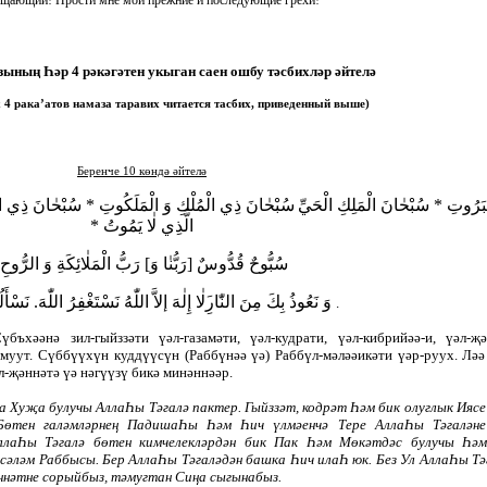
ының Һәр 4 рәкәгәтен укыган саен ошбу тәсбихләр әйтелә
4 рака’атов намаза таравих читается тасбих, приведенный выше)
Беренче 10 көндә әйтелә
َبَرُوتِ * سُبْحٰانَ الْمَلِكِ الْحَيِّ
سُبْحٰانَ ذِي الْمُلْكِ وَ الْمَلَكُوتِ * سُبْحٰانَ ذِي الْعِزَّ
الَّذِي لٰا يَمُوتُ *
سُبُّوحٌ قُدُّوسٌ [رَبُّنٰا وَ] رَبُّ الْمَلٰائِكَةِ وَ الرُّوح*
وَ نَعُوذُ بِكَ مِنَ النّٰارِ
لٰا إِلٰهَ إلاَّ اللّٰهُ نَسْتَغْفِرُ اللّٰهَ. نَسْأَ
.
үбъхәәнә зил-гыйззәти үәл-газамәти, үәл-кудрати, үәл-кибрийәә-и, үәл-җә
әмуут. Сүббүүхүн куддүүсүн (Раббүнәә үә) Раббүл-мәләәикәти үәр-руух. Ләә
л-җәннәтә үә нәгүүзү бикә минәннәәр.
 Хуҗа булучы АллаҺы Тәгалә пактер. Гыйззәт, кодрәт Һәм бик олуглык Иясе
Бөтен галәмләрнең ПадишаҺы Һәм Һич үлмәенчә Тере АллаҺы Тәгаләне
АллаҺы Тәгалә бөтен кимчелекләрдән бик Пак Һәм Мөкәтдәс булучы Һә
сәләм Раббысы. Бер АллаҺы Тәгаләдән башка Һич илаҺ юк. Без Ул АллаҺы Тә
нәтне сорыйбыз, тәмугтан Сиңа сыгынабыз.