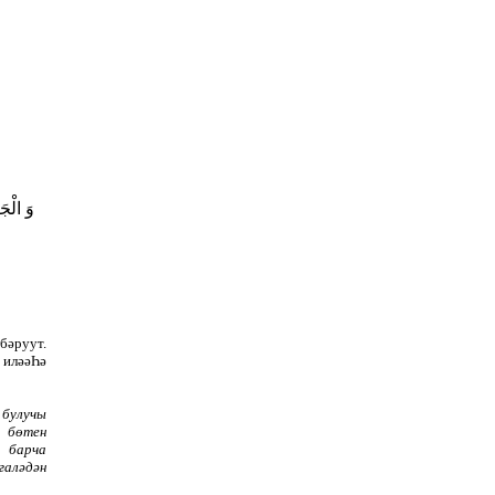
وَ الْج
бәруут.
 иләәҺә
 булучы
 бөтен
м барча
галәдән