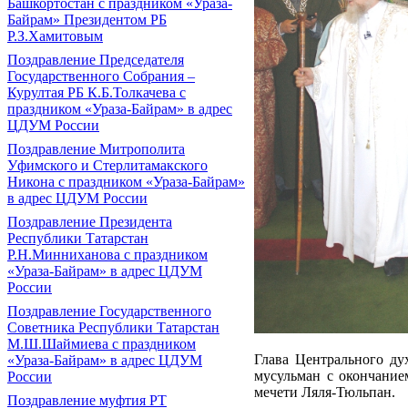
Башкортостан с праздником «Ураза-
Байрам» Президентом РБ
Р.З.Хамитовым
Поздравление Председателя
Государственного Собрания –
Курултая РБ К.Б.Толкачева с
праздником «Ураза-Байрам» в адрес
ЦДУМ России
Поздравление Митрополита
Уфимского и Стерлитамакского
Никона с праздником «Ураза-Байрам»
в адрес ЦДУМ России
Поздравление Президента
Республики Татарстан
Р.Н.Минниханова с праздником
«Ураза-Байрам» в адрес ЦДУМ
России
Поздравление Государственного
Советника Республики Татарстан
М.Ш.Шаймиева с праздником
Глава Центрального ду
«Ураза-Байрам» в адрес ЦДУМ
мусульман с окончание
России
мечети Ляля-Тюльпан.
Поздравление муфтия РТ