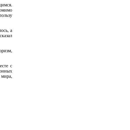
щимся.
омимо
пользу
ось, а
казал
оризм,
есте с
онных
 мира,