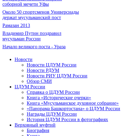
соборной мечети Уфы
Около 50 спортсменов Универсиады
держат мусульманский пост
Рамазан 2013
Владимир Путин поздравил
мусульман России
Начало великого поста - Ураза
Новости
Новости ЦДУМ России
Новости РДУМ
Новости РИУ ЦДУМ России
Обзор СМИ
ЦДУМ России
Справка о ЦДУМ России
Книга «Исторические очерки»
Книга «Мусульманское духовное собрание»
«Панорама Башкортостана» о ЦДУМ России
Награды ЦДУМ России
История ЦДУМ России в фотографиях
Верховный муфтий
Биография
Книга