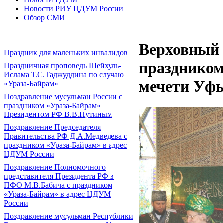
Новости РИУ ЦДУМ России
Обзор СМИ
Верховный 
Праздник для маленьких инвалидов
праздником
Праздничная проповедь Шейхуль-
Ислама Т.С.Таджуддина по случаю
мечети Уф
«Ураза-Байрам»
Поздравление мусульман России с
праздником «Ураза-Байрам»
Президентом РФ В.В.Путиным
Поздравление Председателя
Правительства РФ Д.А.Медведева с
праздником «Ураза-Байрам» в адрес
ЦДУМ России
Поздравление Полномочного
представителя Президента РФ в
ПФО М.В.Бабича с праздником
«Ураза-Байрам» в адрес ЦДУМ
России
Поздравление мусульман Республики