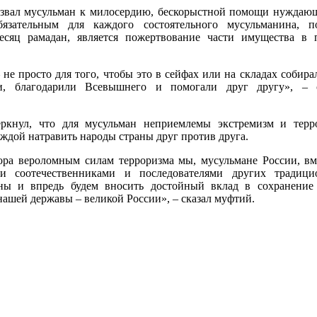
звал мусульман к милосердию, бескорыстной помощи нуждаю
язательным для каждого состоятельного мусульманина, п
есяц рамадан, является пожертвование части имущества в 
 не просто для того, чтобы это в сейфах или на складах собирал
и, благодарили Всевышнего и помогали друг другу», – с
ркнул, что для мусульман неприемлемы экстремизм и терр
ждой натравить народы страны друг против друга.
ора вероломным силам терроризма мы, мусульмане России, вм
и соотечественниками и последователями других традици
ны и впредь будем вносить достойный вклад в сохранение
нашей державы – великой России», – сказал муфтий.