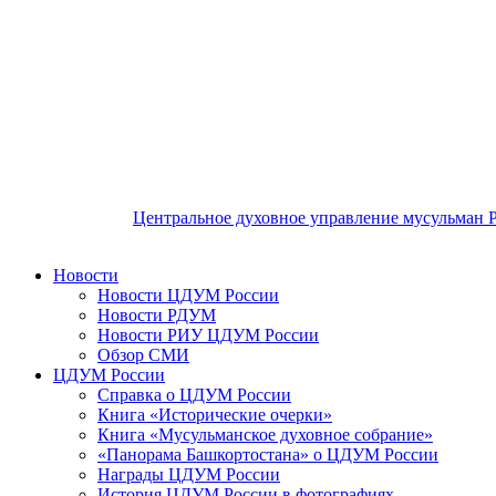
Центральное духовное управление мусульман 
Новости
Новости ЦДУМ России
Новости РДУМ
Новости РИУ ЦДУМ России
Обзор СМИ
ЦДУМ России
Справка о ЦДУМ России
Книга «Исторические очерки»
Книга «Мусульманское духовное собрание»
«Панорама Башкортостана» о ЦДУМ России
Награды ЦДУМ России
История ЦДУМ России в фотографиях