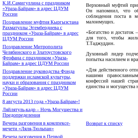
К.И.Самигуллина с праздником
Верховный муфтий при
«Ураза-Байрам» в адрес ЦДУМ
Он напомнил, что об
России
соблюдения поста в м
малоимущих.
Поздравление муфтия Кыргызстана
Рахматуллы Эгембердиева с
«Богатство и достаток –
праздником «Ураза-Байрам» в адрес
для того, чтобы жил
ЦДУМ России
Т.Таджуддин.
Поздравление Митрополита
Челябинского и Златоустовского
Духовный лидер подче
Феофана с праздником «Ураза-
попытка насилием и вра
Байрам» в адрес ЦДУМ России
«Для действенного отп
Поздравление руководства Фонда
нашими православным
поддержки исламской культуры,
конфессий нашей стра
науки и образования с праздником
единства и могущества 
«Ураза-Байрам» в адрес ЦДУМ
России
8 августа 2013 года «Ураза-Байрам»!
Ляйлятуль-кадр – Ночь Могущества и
Предопределения
Вечера разговения в комлпексе-
Возврат к списку
мечети «Ляля-Тюльпан»
Вечера разговения в Первой