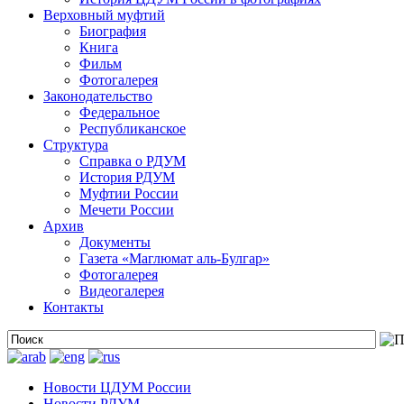
Верховный муфтий
Биография
Книга
Фильм
Фотогалерея
Законодательство
Федеральное
Республиканское
Структура
Справка о РДУМ
История РДУМ
Муфтии России
Мечети России
Архив
Документы
Газета «Маглюмат аль-Булгар»
Фотогалерея
Видеогалерея
Контакты
Новости ЦДУМ России
Новости РДУМ