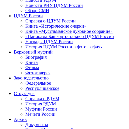
Новости РДУМ
Новости РИУ ЦДУМ России
Обзор СМИ
ЦДУМ России
Справка о ЦДУМ России
Книга «Исторические очерки»
Книга «Мусульманское духовное собрание»
«Панорама Башкортостана» о ЦДУМ России
Награды ЦДУМ России
История ЦДУМ России в фотографиях
Верховный муфтий
Биография
Книга
Фильм
Фотогалерея
Законодательство
Федеральное
Республиканское
Структура
Справка о РДУМ
История РДУМ
Муфтии России
Мечети России
Архив
Документы