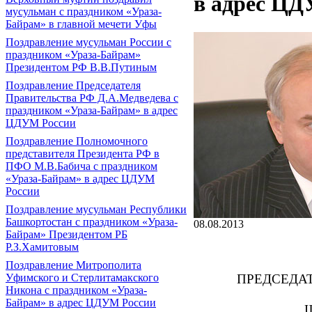
в адрес ЦД
мусульман с праздником «Ураза-
Байрам» в главной мечети Уфы
Поздравление мусульман России с
праздником «Ураза-Байрам»
Президентом РФ В.В.Путиным
Поздравление Председателя
Правительства РФ Д.А.Медведева с
праздником «Ураза-Байрам» в адрес
ЦДУМ России
Поздравление Полномочного
представителя Президента РФ в
ПФО М.В.Бабича с праздником
«Ураза-Байрам» в адрес ЦДУМ
России
Поздравление мусульман Республики
Башкортостан с праздником «Ураза-
08.08.2013
Байрам» Президентом РБ
Р.З.Хамитовым
Поздравление Митрополита
ПРЕДСЕДА
Уфимского и Стерлитамакского
Никона с праздником «Ураза-
Байрам» в адрес ЦДУМ России