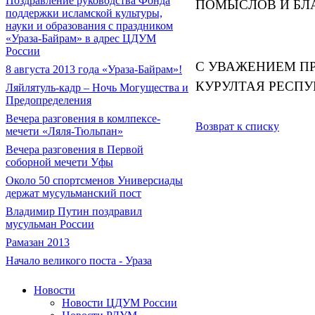
Поздравление руководства Фонда
ПОМЫСЛОВ И БЛ
поддержки исламской культуры,
науки и образования с праздником
«Ураза-Байрам» в адрес ЦДУМ
России
С УВАЖЕНИЕМ
П
8 августа 2013 года «Ураза-Байрам»!
КУРУЛТАЯ
РЕСПУ
Ляйлятуль-кадр – Ночь Могущества и
Предопределения
Вечера разговения в комлпексе-
Возврат к списку
мечети «Ляля-Тюльпан»
Вечера разговения в Первой
соборной мечети Уфы
Около 50 спортсменов Универсиады
держат мусульманский пост
Владимир Путин поздравил
мусульман России
Рамазан 2013
Начало великого поста - Ураза
Новости
Новости ЦДУМ России