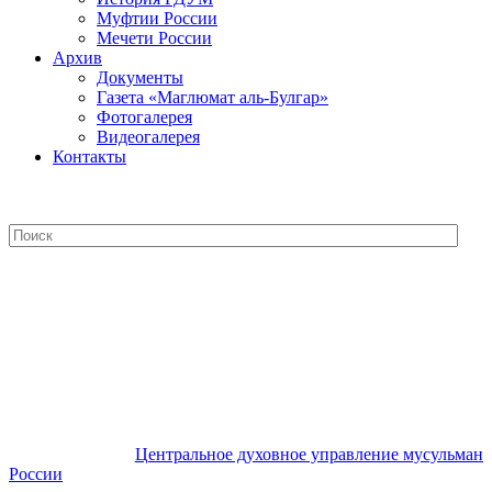
Муфтии России
Мечети России
Архив
Документы
Газета «Маглюмат аль-Булгар»
Фотогалерея
Видеогалерея
Контакты
Центральное духовное управление
мусульман России
Центральное духовное управление мусульман
России