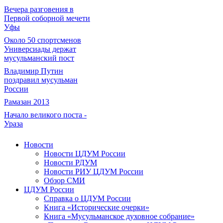
Вечера разговения в
Первой соборной мечети
Уфы
Около 50 спортсменов
Универсиады держат
мусульманский пост
Владимир Путин
поздравил мусульман
России
Рамазан 2013
Начало великого поста -
Ураза
Новости
Новости ЦДУМ России
Новости РДУМ
Новости РИУ ЦДУМ России
Обзор СМИ
ЦДУМ России
Справка о ЦДУМ России
Книга «Исторические очерки»
Книга «Мусульманское духовное собрание»