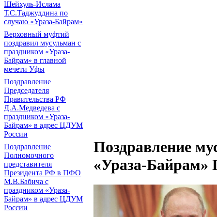
Шейхуль-Ислама
Т.С.Таджуддина по
случаю «Ураза-Байрам»
Верховный муфтий
поздравил мусульман с
праздником «Ураза-
Байрам» в главной
мечети Уфы
Поздравление
Председателя
Правительства РФ
Д.А.Медведева с
праздником «Ураза-
Байрам» в адрес ЦДУМ
России
Поздравление му
Поздравление
Полномочного
«Ураза-Байрам» 
представителя
Президента РФ в ПФО
М.В.Бабича с
праздником «Ураза-
Байрам» в адрес ЦДУМ
России