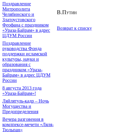
Поздравление
Митрополита
В.
Путин
Челябинского и
Златоустовского
Феофана с праздником
Возврат к списку
«Ураза-Байрам» в адрес
ЦДУМ России
Поздравление
руководства Фонда
поддержки исламской
культуры, науки и
образования с
праздником «Ураза-
Байрам» в адрес ЦДУМ
России
8 августа 2013 года
«Ураза-Байрам»!
Ляйлятуль-кадр – Ночь
Могущества и
Предопределения
Вечера разговения в
комлпексе-мечети «Ляля-
Тюльпан»