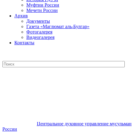
Муфтии России
Мечети России
Архив
Документы
Газета «Маглюмат аль-Булгар»
Фотогалерея
Видеогалерея
Контакты
Центральное духовное управление
мусульман России
Центральное духовное управление мусульман
России