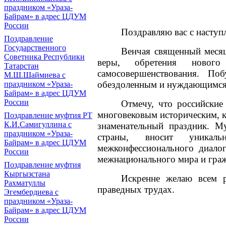
праздником «Ураза-
Байрам» в адрес ЦДУМ
России
Поздравляю вас с наступ
Поздравление
Государственного
Венчая священный месяц
Советника Республики
веры, обретения нового
Татарстан
самосовершенствования. П
М.Ш.Шаймиева с
обездоленным и нуждающимся
праздником «Ураза-
Байрам» в адрес ЦДУМ
России
Отмечу, что российские
многовековым историческим, 
Поздравление муфтия РТ
К.И.Самигуллина с
знаменательный праздник. М
праздником «Ураза-
страны, вносит уникал
Байрам» в адрес ЦДУМ
межконфессионального диалог
России
межнационального мира и граж
Поздравление муфтия
Кыргызстана
Искренне желаю всем р
Рахматуллы
праведных трудах.
Эгембердиева с
праздником «Ураза-
Байрам» в адрес ЦДУМ
России