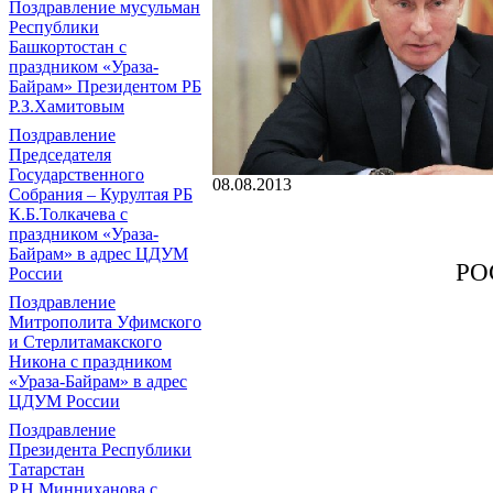
Поздравление мусульман
Республики
Башкортостан с
праздником «Ураза-
Байрам» Президентом РБ
Р.З.Хамитовым
Поздравление
Председателя
Государственного
08.08.2013
Собрания – Курултая РБ
К.Б.Толкачева с
праздником «Ураза-
Байрам» в адрес ЦДУМ
РО
России
Поздравление
Митрополита Уфимского
и Стерлитамакского
Никона с праздником
Москва,
«Ураза-Байрам» в адрес
ЦДУМ России
Поздравление
Президента Республики
Татарстан
Р.Н.Минниханова с