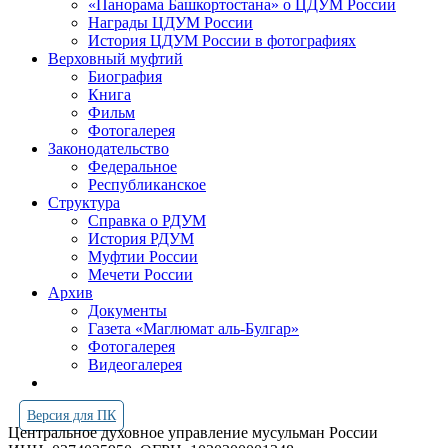
«Панорама Башкортостана» о ЦДУМ России
Награды ЦДУМ России
История ЦДУМ России в фотографиях
Верховный муфтий
Биография
Книга
Фильм
Фотогалерея
Законодательство
Федеральное
Республиканское
Структура
Справка о РДУМ
История РДУМ
Муфтии России
Мечети России
Архив
Документы
Газета «Маглюмат аль-Булгар»
Фотогалерея
Видеогалерея
Версия для ПК
Центральное духовное управление мусульман России