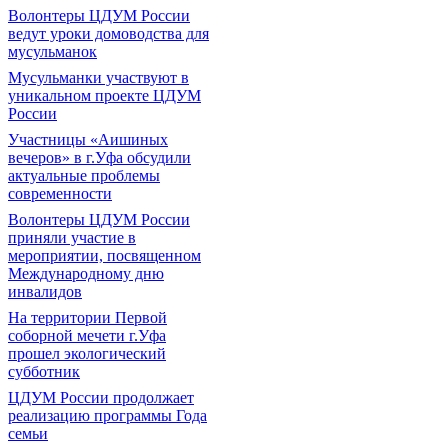
Волонтеры ЦДУМ России
ведут уроки домоводства для
мусульманок
Мусульманки участвуют в
уникальном проекте ЦДУМ
России
Участницы «Аишиных
вечеров» в г.Уфа обсудили
актуальные проблемы
современности
Волонтеры ЦДУМ России
приняли участие в
мероприятии, посвященном
Международному дню
инвалидов
На территории Первой
соборной мечети г.Уфа
прошел экологический
субботник
ЦДУМ России продолжает
реализацию программы Года
семьи