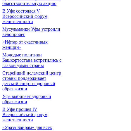
благотворительную акцию
В Уфе состоялся V
Всероссийский форум
женственности
Мусульманки Уфы устроили
велопробег
«Ифтар от счастливых
женщин»
Молодые политики
Башкортостана встретились с
главой уммы страны
Старейший исламский центр
страны поддерживает
детский спорт и здоровый
образ жизни
Уфа выбирает здоровый
образ жизни
В Уфе прошел IV
Всероссийский форум
женственности
«Ураза-Байрам» для всех