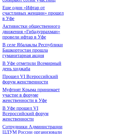
Еще один «Ифтар от
счастливых женщин» прошел
в Уфе
Активистки общественного
движения «Гибадуррахман»
провели ифтар в Уфе
В селе Ябалаклы Республики
Башкортостан прошла
гуманитарная акция
В Уфе отметили Всемирный
день хиджаба
Прошел VI Всероссийский
форум женственности
Муфтият Крыма принимает
участие в форуме
женственности в Уфе
В Уфе прошел VI
Всероссийский форум
женственности
Сотрудники Администрации
ЦДУМ России организовали