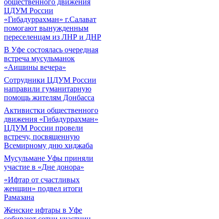
общественного движения
ЦДУМ России
«Гибадуррахман» г.Салават
помогают вынужденным
переселенцам из ЛНР и ДНР
В Уфе состоялась очередная
встреча мусульманок
«Аишины вечера»
Сотрудники ЦДУМ России
направили гуманитарную
помощь жителям Донбасса
Активистки общественного
движения «Гибадуррахман»
ЦДУМ России провели
встречу, посвященную
Всемирному дню хиджаба
Мусульмане Уфы приняли
участие в «Дне донора»
«Ифтар от счастливых
женщин» подвел итоги
Рамазана
Женские ифтары в Уфе
собирают сотни участниц