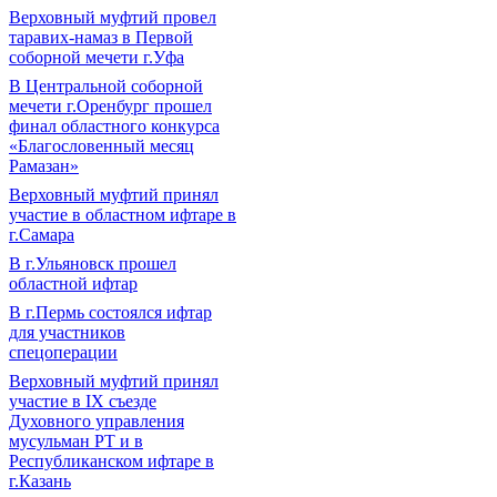
Верховный муфтий провел
таравих-намаз в Первой
соборной мечети г.Уфа
В Центральной соборной
мечети г.Оренбург прошел
финал областного конкурса
«Благословенный месяц
Рамазан»
Верховный муфтий принял
участие в областном ифтаре в
г.Самара
В г.Ульяновск прошел
областной ифтар
В г.Пермь состоялся ифтар
для участников
спецоперации
Верховный муфтий принял
участие в IХ съезде
Духовного управления
мусульман РТ и в
Республиканском ифтаре в
г.Казань