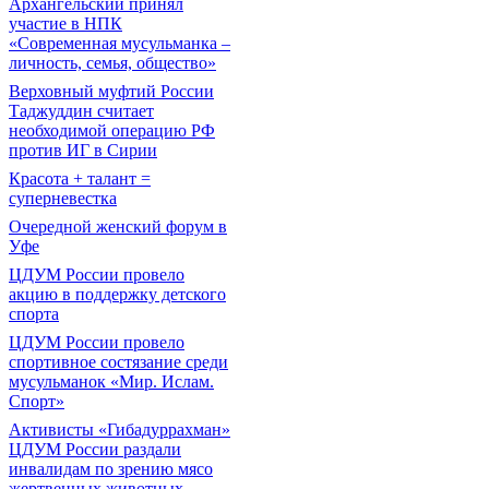
Архангельский принял
участие в НПК
«Современная мусульманка –
личность, семья, общество»
Верховный муфтий России
Таджуддин считает
необходимой операцию РФ
против ИГ в Сирии
Красота + талант =
суперневестка
Очередной женский форум в
Уфе
ЦДУМ России провело
акцию в поддержку детского
спорта
ЦДУМ России провело
спортивное состязание среди
мусульманок «Мир. Ислам.
Спорт»
Активисты «Гибадуррахман»
ЦДУМ России раздали
инвалидам по зрению мясо
жертвенных животных