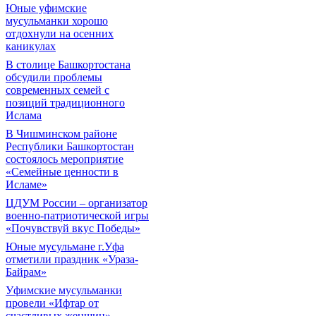
Юные уфимские
мусульманки хорошо
отдохнули на осенних
каникулах
В столице Башкортостана
обсудили проблемы
современных семей с
позиций традиционного
Ислама
В Чишминском районе
Республики Башкортостан
состоялось мероприятие
«Семейные ценности в
Исламе»
ЦДУМ России – организатор
военно-патриотической игры
«Почувствуй вкус Победы»
Юные мусульмане г.Уфа
отметили праздник «Ураза-
Байрам»
Уфимские мусульманки
провели «Ифтар от
счастливых женщин»