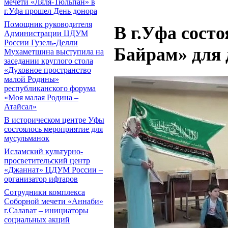
мечети «Ляля-Тюльпан» в
г.Уфа прошел День донора
Помощник руководителя
В г.Уфа состо
Администрации ЦДУМ
России Гузель-Делли
Байрам» для 
Мухаметшина выступила на
заседании круглого стола
«Духовное пространство
малой Родины»
республиканского форума
«Моя малая Родина –
Атайсал»
В историческом центре Уфы
состоялось мероприятие для
мусульманок
Исламский культурно-
просветительский центр
«Джаннат» ЦДУМ России –
организатор ифтаров
Сотрудники комплекса
Соборной мечети «Аннаби»
г.Салават – инициаторы
социальных акций