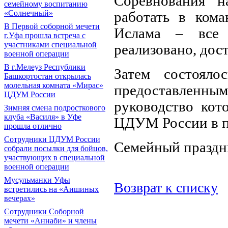
Соревнования н
семейному воспитанию
«Солнечный»
работать в кома
В Первой соборной мечети
Ислама – все
г.Уфа прошла встреча с
участниками специальной
реализовано, дос
военной операции
В г.Мелеуз Республики
Затем состояло
Башкортостан открылась
молельная комната «Мирас»
предоставленн
ЦДУМ России
руководство кот
Зимняя смена подросткового
клуба «Василя» в Уфе
ЦДУМ России в п
прошла отлично
Сотрудники ЦДУМ России
Семейный праздни
собрали посылки для бойцов,
участвующих в специальной
военной операции
Мусульманки Уфы
Возврат к списку
встретились на «Аишиных
вечерах»
Сотрудники Соборной
мечети «Аннаби» и члены