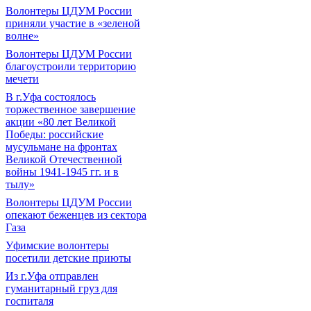
Волонтеры ЦДУМ России
приняли участие в «зеленой
волне»
Волонтеры ЦДУМ России
благоустроили территорию
мечети
В г.Уфа состоялось
торжественное завершение
акции «80 лет Великой
Победы: российские
мусульмане на фронтах
Великой Отечественной
войны 1941-1945 гг. и в
тылу»
Волонтеры ЦДУМ России
опекают беженцев из сектора
Газа
Уфимские волонтеры
посетили детские приюты
Из г.Уфа отправлен
гуманитарный груз для
госпиталя