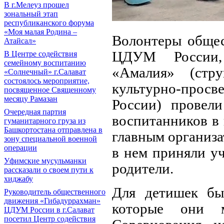
В г.Мелеуз прошел
зональный этап
республиканского форума
«Моя малая Родина –
Волонтеры общес
Атайсал»
ЦДУМ России, 
В Центре содействия
семейному воспитанию
«Амалия» (стру
«Солнечный» г.Салават
состоялось мероприятие,
культурно-просв
посвященное Священному
месяцу Рамазан
России) провел
Очередная партия
воспитанников в 
гуманитарного груза из
Башкортостана отправлена в
главным организа
зону специальной военной
операции
в нем приняли уч
Уфимские мусульманки
родители.
рассказали о своем пути к
хиджабу
Для детишек бы
Руководитель общественного
движения «Гибадуррахман»
которые они м
ЦДУМ России в г.Салават
посетил Центр содействия