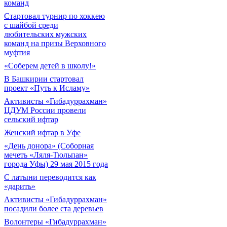
команд
Cтартовал турнир по хоккею
с шайбой среди
любительских мужских
команд на призы Верховного
муфтия
«Соберем детей в школу!»
В Башкирии стартовал
проект «Путь к Исламу»
Активисты «Гибадуррахман»
ЦДУМ России провели
сельский ифтар
Женский ифтар в Уфе
«День донора» (Соборная
мечеть «Ляля-Тюльпан»
города Уфы) 29 мая 2015 года
С латыни переводится как
«дарить»
Активисты «Гибадуррахман»
посадили более ста деревьев
Волонтеры «Гибадуррахман»