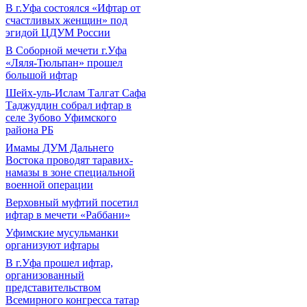
В г.Уфа состоялся «Ифтар от
счастливых женщин» под
эгидой ЦДУМ России
В Соборной мечети г.Уфа
«Ляля-Тюльпан» прошел
большой ифтар
Шейх-уль-Ислам Талгат Сафа
Таджуддин собрал ифтар в
селе Зубово Уфимского
района РБ
Имамы ДУМ Дальнего
Востока проводят таравих-
намазы в зоне специальной
военной операции
Верховный муфтий посетил
ифтар в мечети «Раббани»
Уфимские мусульманки
организуют ифтары
В г.Уфа прошел ифтар,
организованный
представительством
Всемирного конгресса татар