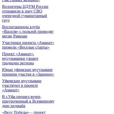
Волонтеры ЦДУМ России
отправили в зону СВО
очередной гуманитарный
груз
Воспитанницы клуба
«Василя» с пользой проводят
месяц Рамазан
Участники проекта «Аманат»
провели «Веселые старты»
Проект «Аманат»:
мусульманки узнают
традиции региона
Юные уфимские мусульмане
приняли участие в «Зарнице»
Уфимские мусульмане
участвуют в проекте
«Аманат»
В г.Уфа прошел вечер,
приуроченный к Всемирному
дню хиджаба
«Вкус Победы» – проект