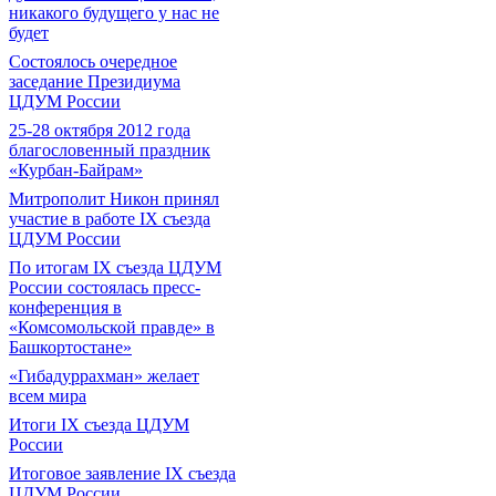
никакого будущего у нас не
будет
Состоялось очередное
заседание Президиума
ЦДУМ России
25-28 октября 2012 года
благословенный праздник
«Курбан-Байрам»
Митрополит Никон принял
участие в работе IX съезда
ЦДУМ России
По итогам IX съезда ЦДУМ
России состоялась пресс-
конференция в
«Комсомольской правде» в
Башкортостане»
«Гибадуррахман» желает
всем мира
Итоги IX cъезда ЦДУМ
России
Итоговое заявление IX съезда
ЦДУМ России