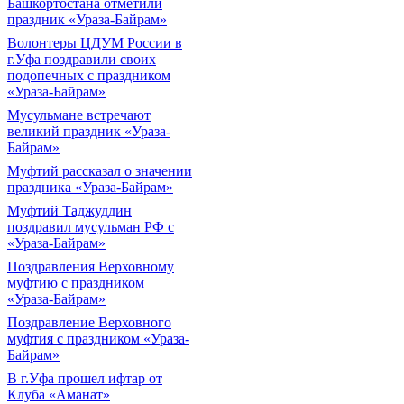
Башкортостана отметили
праздник «Ураза-Байрам»
Волонтеры ЦДУМ России в
г.Уфа поздравили своих
подопечных с праздником
«Ураза-Байрам»
Мусульмане встречают
великий праздник «Ураза-
Байрам»
Муфтий рассказал о значении
праздника «Ураза-Байрам»
Муфтий Таджуддин
поздравил мусульман РФ с
«Ураза-Байрам»
Поздравления Верховному
муфтию с праздником
«Ураза-Байрам»
Поздравление Верховного
муфтия с праздником «Ураза-
Байрам»
В г.Уфа прошел ифтар от
Клуба «Аманат»