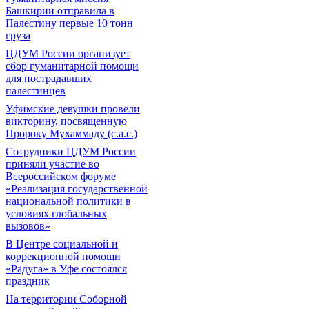
Башкирии отправила в
Палестину первые 10 тонн
груза
ЦДУМ России организует
сбор гуманитарной помощи
для пострадавших
палестинцев
Уфимские девушки провели
викторину, посвященную
Пророку Мухаммаду (с.а.с.)
Сотрудники ЦДУМ России
приняли участие во
Всероссийском форуме
«Реализация государственной
национальной политики в
условиях глобальных
вызовов»
В Центре социальной и
коррекционной помощи
«Радуга» в Уфе состоялся
праздник
На территории Соборной