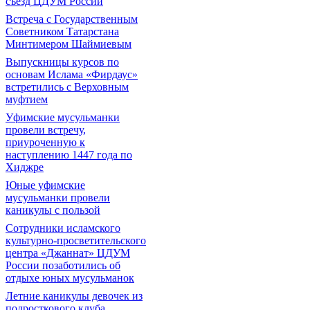
съезд ЦДУМ России
Встреча с Государственным
Советником Татарстана
Минтимером Шаймиевым
Выпускницы курсов по
основам Ислама «Фирдаус»
встретились с Верховным
муфтием
Уфимские мусульманки
провели встречу,
приуроченную к
наступлению 1447 года по
Хиджре
Юные уфимские
мусульманки провели
каникулы с пользой
Сотрудники исламского
культурно-просветительского
центра «Джаннат» ЦДУМ
России позаботились об
отдыхе юных мусульманок
Летние каникулы девочек из
подросткового клуба