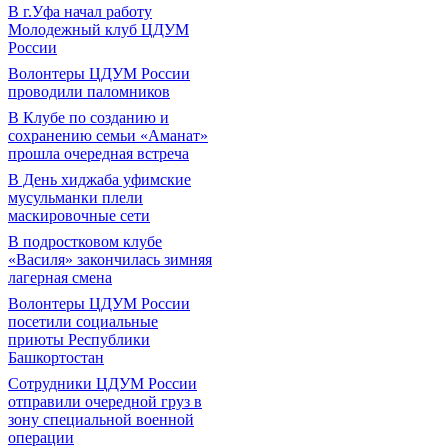
В г.Уфа начал работу
Молодежный клуб ЦДУМ
России
Волонтеры ЦДУМ России
проводили паломников
В Клубе по созданию и
сохранению семьи «Аманат»
прошла очередная встреча
В День хиджаба уфимские
мусульманки плели
маскировочные сети
В подростковом клубе
«Василя» закончилась зимняя
лагерная смена
Волонтеры ЦДУМ России
посетили социальные
приюты Республики
Башкортостан
Сотрудники ЦДУМ России
отправили очередной груз в
зону специальной военной
операции