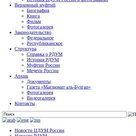
Верховный муфтий
Биография
Книга
Фильм
Фотогалерея
Законодательство
Федеральное
Республиканское
Структура
Справка о РДУМ
История РДУМ
Муфтии России
Мечети России
Архив
Документы
Газета «Маглюмат аль-Булгар»
Фотогалерея
Видеогалерея
Контакты
Новости ЦДУМ России
Новости РДУМ