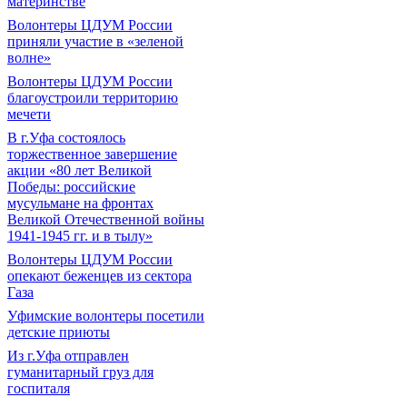
материнстве
Волонтеры ЦДУМ России
приняли участие в «зеленой
волне»
Волонтеры ЦДУМ России
благоустроили территорию
мечети
В г.Уфа состоялось
торжественное завершение
акции «80 лет Великой
Победы: российские
мусульмане на фронтах
Великой Отечественной войны
1941-1945 гг. и в тылу»
Волонтеры ЦДУМ России
опекают беженцев из сектора
Газа
Уфимские волонтеры посетили
детские приюты
Из г.Уфа отправлен
гуманитарный груз для
госпиталя