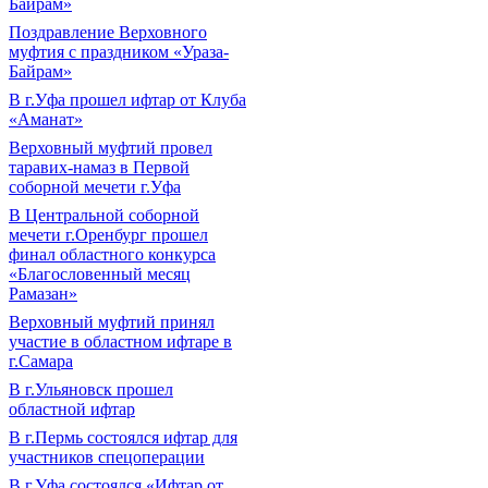
Байрам»
Поздравление Верховного
муфтия с праздником «Ураза-
Байрам»
В г.Уфа прошел ифтар от Клуба
«Аманат»
Верховный муфтий провел
таравих-намаз в Первой
соборной мечети г.Уфа
В Центральной соборной
мечети г.Оренбург прошел
финал областного конкурса
«Благословенный месяц
Рамазан»
Верховный муфтий принял
участие в областном ифтаре в
г.Самара
В г.Ульяновск прошел
областной ифтар
В г.Пермь состоялся ифтар для
участников спецоперации
В г.Уфа состоялся «Ифтар от