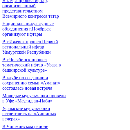
В г.Уфа прошел ифтар,
организованный
представительством
Всемирного конгресса татар
Национально-культурные
объединения г.Ноябрьск
организуют ифтары
В г.Ижевск прошел Первый
региональный ифтар
Удмуртской Республики
В г.Челябинск прошел
тематический ифтар «Ураза в
башкирской культуре»
В клубе по созданию и
сохранению семьи «Аманат»
состоялась новая встреча
Молодые мусульманки провели
в Уфе «Маулид ан-Наби»
Уфимские мусульманки
встретились на «Аишиных
вечерах»
В Чишминском районе