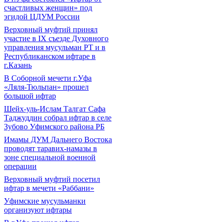
счастливых женщин» под
эгидой ЦДУМ России
Верховный муфтий принял
участие в IХ съезде Духовного
управления мусульман РТ и в
Республиканском ифтаре в
г.Казань
В Соборной мечети г.Уфа
«Ляля-Тюльпан» прошел
большой ифтар
Шейх-уль-Ислам Талгат Сафа
Таджуддин собрал ифтар в селе
Зубово Уфимского района РБ
Имамы ДУМ Дальнего Востока
проводят таравих-намазы в
зоне специальной военной
операции
Верховный муфтий посетил
ифтар в мечети «Раббани»
Уфимские мусульманки
организуют ифтары