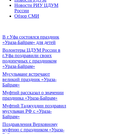
Новости РИУ ЦДУМ
России
Обзор СМИ
В г.Уфа состоялся праздник
«Ураза-Байрам» для детей
Волонтеры ЦДУМ России в
г.Уфа поздравили своих
подопечных с праздником
«Ураза-Байрам»
Мусульмане встречают
великий праздник «Ураза-
Байрам»
Муфтий рассказал о значении
праздника «Ураза-Байрам»
Муфтий Таджуддин поздравил
мусульман РФ с «Ураза-
Байрам»
Поздравления Верховному
муфтию с праздником «Ураза-