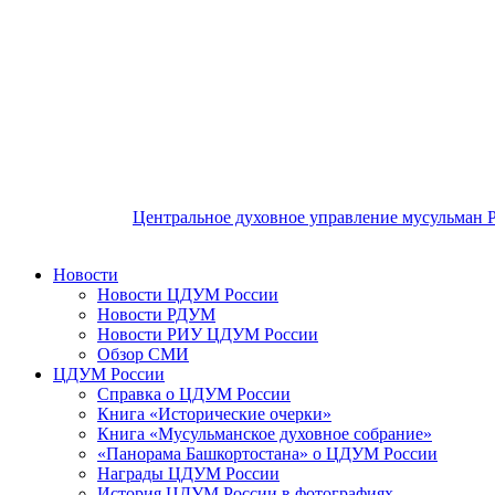
Центральное духовное управление мусульман 
Новости
Новости ЦДУМ России
Новости РДУМ
Новости РИУ ЦДУМ России
Обзор СМИ
ЦДУМ России
Справка о ЦДУМ России
Книга «Исторические очерки»
Книга «Мусульманское духовное собрание»
«Панорама Башкортостана» о ЦДУМ России
Награды ЦДУМ России
История ЦДУМ России в фотографиях