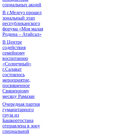
социальных акций
В г.Мелеуз прошел
зональный этап
республиканского
форума «Моя малая
Родина – Атайсал»
В Центре
содействия
семейному
воспитанию
«Солнечный»
г.Салават
состоялось
мероприятие,
посвященное
Священному
месяцу Рамазан
Очередная партия
гуманитарного
груза из
Башкортостана
отправлена в зону
специальной