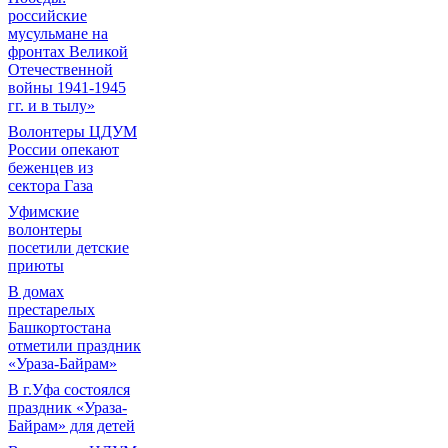
российские
мусульмане на
фронтах Великой
Отечественной
войны 1941-1945
гг. и в тылу»
Волонтеры ЦДУМ
России опекают
беженцев из
сектора Газа
Уфимские
волонтеры
посетили детские
приюты
В домах
престарелых
Башкортостана
отметили праздник
«Ураза-Байрам»
В г.Уфа состоялся
праздник «Ураза-
Байрам» для детей