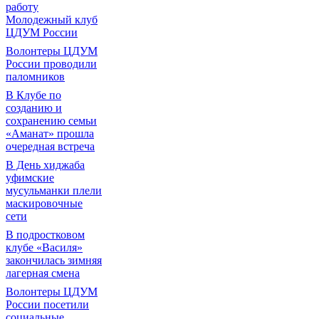
работу
Молодежный клуб
ЦДУМ России
Волонтеры ЦДУМ
России проводили
паломников
В Клубе по
созданию и
сохранению семьи
«Аманат» прошла
очередная встреча
В День хиджаба
уфимские
мусульманки плели
маскировочные
сети
В подростковом
клубе «Василя»
закончилась зимняя
лагерная смена
Волонтеры ЦДУМ
России посетили
социальные