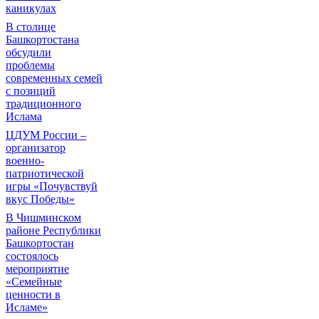
каникулах
В столице
Башкортостана
обсудили
проблемы
современных семей
с позиций
традиционного
Ислама
ЦДУМ России –
организатор
военно-
патриотической
игры «Почувствуй
вкус Победы»
В Чишминском
районе Республики
Башкортостан
состоялось
мероприятие
«Семейные
ценности в
Исламе»