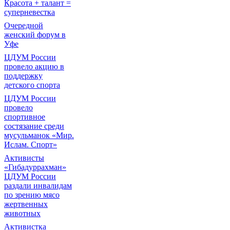
Красота + талант =
суперневестка
Очередной
женский форум в
Уфе
ЦДУМ России
провело акцию в
поддержку
детского спорта
ЦДУМ России
провело
спортивное
состязание среди
мусульманок «Мир.
Ислам. Спорт»
Активисты
«Гибадуррахман»
ЦДУМ России
раздали инвалидам
по зрению мясо
жертвенных
животных
Активистка