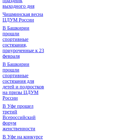
праздник
выходного дня
Чишминская весна
ЦДУМ России
В Башкирии
прошли
спортивные
состязания,
приуроченные к 23
февраля
В Башкирии
прошли
спортивные
состязания для
детей и подростков
на призы ЦДУМ
России
В Уфе прошел
третий
Всероссийский
форум
женственности
В Уфе на конкурсе