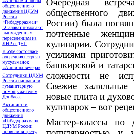
Очередная встре
«Аннаби» и члены
общественного
общественного дв
движения ЦДУМ
России
России) была посвя
«Гибадуррахман»
г.Салават помогают
почтенные женщи
вынужденным
переселенцам из
кулинарии. Сотрудн
ЛНР и ДНР
В Уфе состоялась
усилиями приготови
очередная встреча
мусульманок
башкирской и татарс
«Аишины вечера»
сложности не испу
Сотрудники ЦДУМ
России направили
Свежие халяльные 
гуманитарную
помощь жителям
новые плита и духов
Донбасса
кулинарок – вот реце
Активистки
общественного
движения
Мастер-классы по 
«Гибадуррахман»
ЦДУМ России
популярностью у 
провели встречу,