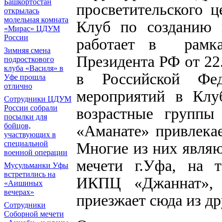
Башкортостан
просветительского 
открылась
молельная комната
Клуб по созданию 
«Мирас» ЦДУМ
России
работает в рамка
Зимняя смена
Президента РФ от 22
подросткового
клуба «Василя» в
в Российской Фед
Уфе прошла
отлично
мероприятий в Клуб
Сотрудники ЦДУМ
России собрали
возрастные группы
посылки для
бойцов,
«Аманате» привлекае
участвующих в
специальной
Многие из них явля
военной операции
мечети г.Уфа, на т
Мусульманки Уфы
встретились на
ИКПЦ «Джаннат», 
«Аишиных
вечерах»
приезжает сюда из др
Сотрудники
Соборной мечети