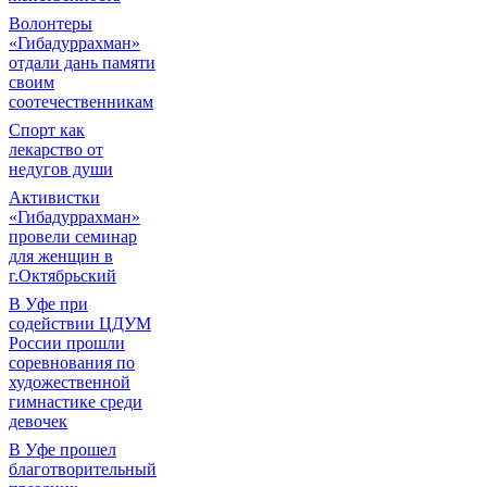
Волонтеры
«Гибадуррахман»
отдали дань памяти
своим
соотечественникам
Спорт как
лекарство от
недугов души
Активистки
«Гибадуррахман»
провели семинар
для женщин в
г.Октябрьский
В Уфе при
содействии ЦДУМ
России прошли
соревнования по
художественной
гимнастике среди
девочек
В Уфе прошел
благотворительный