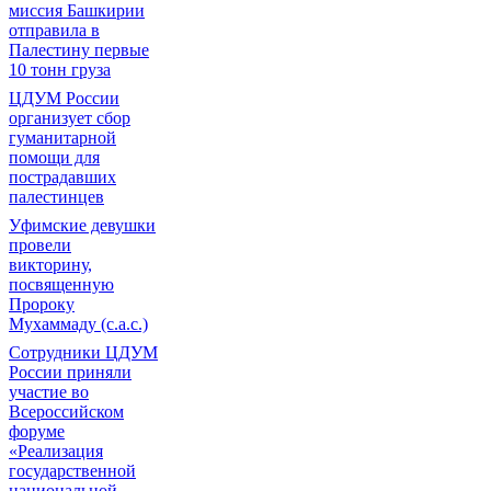
миссия Башкирии
отправила в
Палестину первые
10 тонн груза
ЦДУМ России
организует сбор
гуманитарной
помощи для
пострадавших
палестинцев
Уфимские девушки
провели
викторину,
посвященную
Пророку
Мухаммаду (с.а.с.)
Сотрудники ЦДУМ
России приняли
участие во
Всероссийском
форуме
«Реализация
государственной
национальной