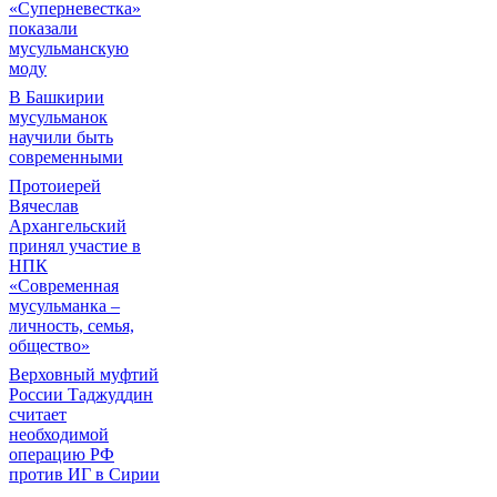
«Суперневестка»
показали
мусульманскую
моду
В Башкирии
мусульманок
научили быть
современными
Протоиерей
Вячеслав
Архангельский
принял участие в
НПК
«Современная
мусульманка –
личность, семья,
общество»
Верховный муфтий
России Таджуддин
считает
необходимой
операцию РФ
против ИГ в Сирии