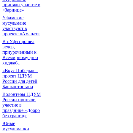
приняли участие в
«Зарнице»
Уфимские
мусульмане
участвуют в
проекте «Аманат»
В г.Уфа прошел
вечер,
приуроченный к
Всемирному дню
хиджаба
«Вкус Победы» –
проект ЦДУМ
России для детей
Башкортостана
Волонтеры ЦДУМ
России приняли
участие в
празднике «Добро
без границ»
Юные
мусульманки