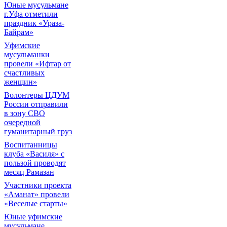
Юные мусульмане
г.Уфа отметили
праздник «Ураза-
Байрам»
Уфимские
мусульманки
провели «Ифтар от
счастливых
женщин»
Волонтеры ЦДУМ
России отправили
в зону СВО
очередной
гуманитарный груз
Воспитанницы
клуба «Василя» с
пользой проводят
месяц Рамазан
Участники проекта
«Аманат» провели
«Веселые старты»
Юные уфимские
мусульмане