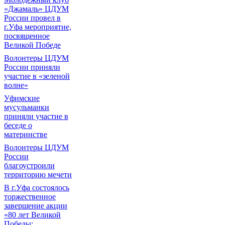
«Джамаль» ЦДУМ
России провел в
г.Уфа мероприятие,
посвященное
Великой Победе
Волонтеры ЦДУМ
России приняли
участие в «зеленой
волне»
Уфимские
мусульманки
приняли участие в
беседе о
материнстве
Волонтеры ЦДУМ
России
благоустроили
территорию мечети
В г.Уфа состоялось
торжественное
завершение акции
«80 лет Великой
Победы: