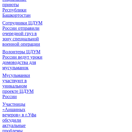
приюты
Республики
Башкортостан
Сотрудники ЦДУМ
России отправили
очередной груз в
зону специальной
военной операции
Волонтеры ЦДУМ
России ведут уроки
домоводства для
мусульманок
Мусульманки
участвуют в
уникальном
проекте ЦДУМ
России
Участницы
«Аишиных
вечеров» в г.Уфа
обсудили
актуальные
проблемы