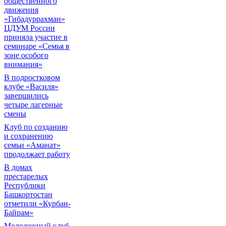
общественного
движения
«Гибадуррахман»
ЦДУМ России
приняла участие в
семинаре «Семья в
зоне особого
внимания»
В подростковом
клубе «Василя»
завершились
четыре лагерные
смены
Клуб по созданию
и сохранению
семьи «Аманат»
продолжает работу
В домах
престарелых
Республики
Башкортостан
отметили «Курбан-
Байрам»
Молодежный клуб