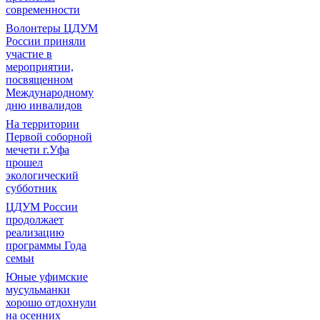
современности
Волонтеры ЦДУМ
России приняли
участие в
мероприятии,
посвященном
Международному
дню инвалидов
На территории
Первой соборной
мечети г.Уфа
прошел
экологический
субботник
ЦДУМ России
продолжает
реализацию
программы Года
семьи
Юные уфимские
мусульманки
хорошо отдохнули
на осенних