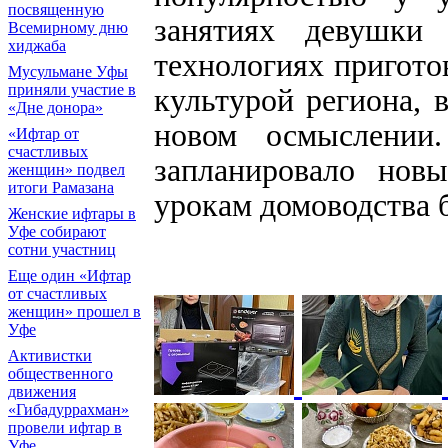
посвященную
занятиях девушки
Всемирному дню
хиджаба
технологиях пригото
Мусульмане Уфы
приняли участие в
культурой региона, 
«Дне донора»
новом осмыслении
«Ифтар от
счастливых
запланировало нов
женщин» подвел
итоги Рамазана
урокам домоводства б
Женские ифтары в
Уфе собирают
сотни участниц
Еще один «Ифтар
от счастливых
женщин» прошел в
Уфе
Активистки
общественного
движения
«Гибадуррахман»
провели ифтар в
Уфе