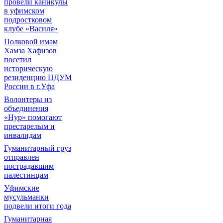
провели каникулы
в уфимском
подростковом
клубе «Василя»
Полковой имам
Хамза Хафизов
посетил
историческую
резиденцию ЦДУМ
России в г.Уфа
Волонтеры из
объединения
«Нур» помогают
престарелым и
инвалидам
Гуманитарный груз
отправлен
пострадавшим
палестинцам
Уфимские
мусульманки
подвели итоги года
Гуманитарная