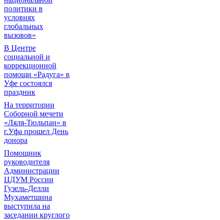
политики в
условиях
глобальных
вызовов»
В Центре
социальной и
коррекционной
помощи «Радуга» в
Уфе состоялся
праздник
На территории
Соборной мечети
«Ляля-Тюльпан» в
г.Уфа прошел День
донора
Помощник
руководителя
Администрации
ЦДУМ России
Гузель-Делли
Мухаметшина
выступила на
заседании круглого