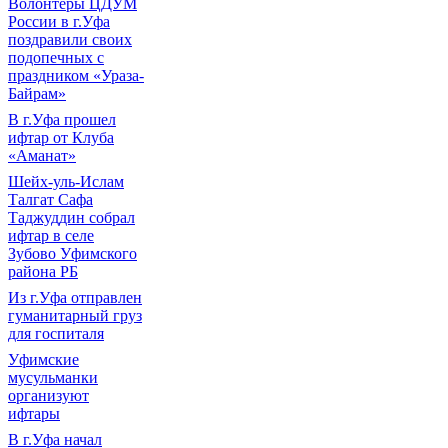
Волонтеры ЦДУМ
России в г.Уфа
поздравили своих
подопечных с
праздником «Ураза-
Байрам»
В г.Уфа прошел
ифтар от Клуба
«Аманат»
Шейх-уль-Ислам
Талгат Сафа
Таджуддин собрал
ифтар в селе
Зубово Уфимского
района РБ
Из г.Уфа отправлен
гуманитарный груз
для госпиталя
Уфимские
мусульманки
организуют
ифтары
В г.Уфа начал