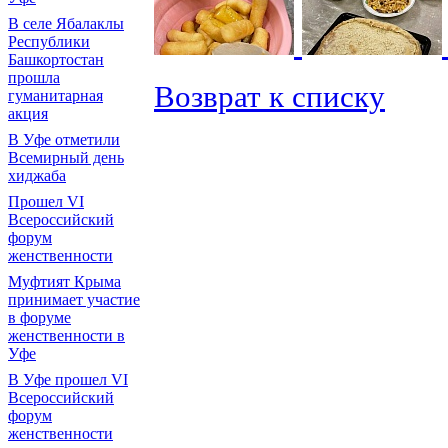
В селе Ябалаклы
Республики
Башкортостан
прошла
Возврат к списку
гуманитарная
акция
В Уфе отметили
Всемирный день
хиджаба
Прошел VI
Всероссийский
форум
женственности
Муфтият Крыма
принимает участие
в форуме
женственности в
Уфе
В Уфе прошел VI
Всероссийский
форум
женственности