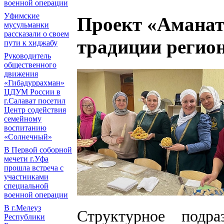
военной операции
Уфимские
Проект «Аманат
мусульманки
рассказали о своем
традиции регио
пути к хиджабу
Руководитель
общественного
движения
«Гибадуррахман»
ЦДУМ России в
г.Салават посетил
Центр содействия
семейному
воспитанию
«Солнечный»
В Первой соборной
мечети г.Уфа
прошла встреча с
участниками
специальной
военной операции
В г.Мелеуз
Структурное подра
Республики