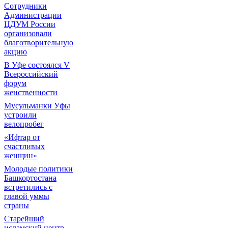
Сотрудники
Администрации
ЦДУМ России
организовали
благотворительную
акцию
В Уфе состоялся V
Всероссийский
форум
женственности
Мусульманки Уфы
устроили
велопробег
«Ифтар от
счастливых
женщин»
Молодые политики
Башкортостана
встретились с
главой уммы
страны
Старейший
исламский центр