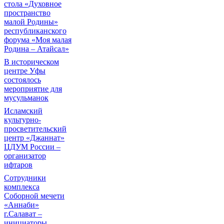
стола «Духовное
пространство
малой Родины»
республиканского
форума «Моя малая
Родина – Атайсал»
В историческом
центре Уфы
состоялось
мероприятие для
мусульманок
Исламский
культурно-
просветительский
центр «Джаннат»
ЦДУМ России –
организатор
ифтаров
Сотрудники
комплекса
Соборной мечети
«Аннаби»
г.Салават –
инициаторы