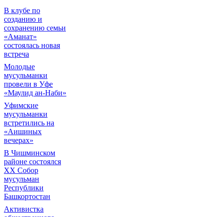
В клубе по
созданию и
сохранению семьи
«Аманат»
состоялась новая
встреча
Молодые
мусульманки
провели в Уфе
«Маулид ан-Наби»
Уфимские
мусульманки
встретились на
«Аишиных
вечерах»
В Чишминском
районе состоялся
XX Собор
мусульман
Республики
Башкортостан
Активистка