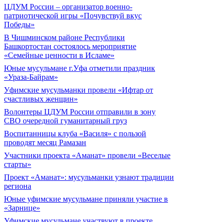
ЦДУМ России – организатор военно-
патриотической игры «Почувствуй вкус
Победы»
В Чишминском районе Республики
Башкортостан состоялось мероприятие
«Семейные ценности в Исламе»
Юные мусульмане г.Уфа отметили праздник
«Ураза-Байрам»
Уфимские мусульманки провели «Ифтар от
счастливых женщин»
Волонтеры ЦДУМ России отправили в зону
СВО очередной гуманитарный груз
Воспитанницы клуба «Василя» с пользой
проводят месяц Рамазан
Участники проекта «Аманат» провели «Веселые
старты»
Проект «Аманат»: мусульманки узнают традиции
региона
Юные уфимские мусульмане приняли участие в
«Зарнице»
Уфимские мусульмане участвуют в проекте