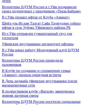
детей
Волонтеры ЦДУМ России в г.Уфа поздравили
своих подопечных с праздником «Ураза-Байрам»
В г.Уфа прошел ифтар от Клуба «Аманат»
Шейх-уль-Ислам Талгат Сафа Таджуддин собрал
ифтар в селе Зубово Уфимского района РБ
Из г.Уфа отправлен гуманитарный груз для
госпиталя
Уфимские мусульманки организуют ифтары
В г.Уфа начал работу Молодежный клуб ЦДУМ
России
Волонтеры ЦДУМ России проводили
паломников
В Клубе по созданию и сохранению семьи
«Аманат» прошла очередная встреча
В День хиджаба уфимские мусульманки плели
маскировочные сети
В подростковом клубе «Василя» закончилась
зимняя лагерная смена
Волонтеры ЦДУМ России посетили социальные