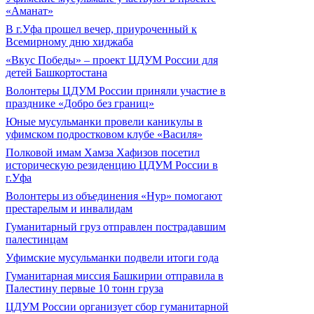
«Аманат»
В г.Уфа прошел вечер, приуроченный к
Всемирному дню хиджаба
«Вкус Победы» – проект ЦДУМ России для
детей Башкортостана
Волонтеры ЦДУМ России приняли участие в
празднике «Добро без границ»
Юные мусульманки провели каникулы в
уфимском подростковом клубе «Василя»
Полковой имам Хамза Хафизов посетил
историческую резиденцию ЦДУМ России в
г.Уфа
Волонтеры из объединения «Нур» помогают
престарелым и инвалидам
Гуманитарный груз отправлен пострадавшим
палестинцам
Уфимские мусульманки подвели итоги года
Гуманитарная миссия Башкирии отправила в
Палестину первые 10 тонн груза
ЦДУМ России организует сбор гуманитарной