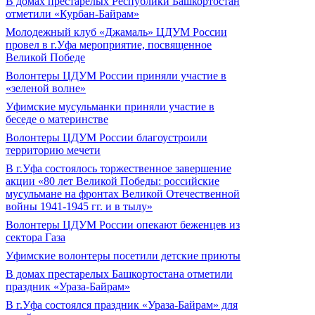
В домах престарелых Республики Башкортостан
отметили «Курбан-Байрам»
Молодежный клуб «Джамаль» ЦДУМ России
провел в г.Уфа мероприятие, посвященное
Великой Победе
Волонтеры ЦДУМ России приняли участие в
«зеленой волне»
Уфимские мусульманки приняли участие в
беседе о материнстве
Волонтеры ЦДУМ России благоустроили
территорию мечети
В г.Уфа состоялось торжественное завершение
акции «80 лет Великой Победы: российские
мусульмане на фронтах Великой Отечественной
войны 1941-1945 гг. и в тылу»
Волонтеры ЦДУМ России опекают беженцев из
сектора Газа
Уфимские волонтеры посетили детские приюты
В домах престарелых Башкортостана отметили
праздник «Ураза-Байрам»
В г.Уфа состоялся праздник «Ураза-Байрам» для