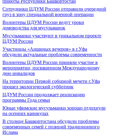
приюты Республики Башкортостан
Сотрудники ЦДУМ России отправили очередной
груз в зону специальной военной операции
Волонтеры ЦДУМ России ведут уроки
домоводства для мусульманок
Мусульманки участвуют в уникальном проекте
ЦДУМ России
Участницы «Аишиных вечеров» в г.Уфа
обсудили актуальные проблемы современности
Волонтеры ЦДУМ России приняли участие в
мероприятии, посвященном Международному
дню инвалидов
На территории Первой соборной мечети г.Уфа
прошел экологический субботник
ЦДУМ России продолжает реализацию
программы Года семьи
Юные уфимские мусульманки хорошо отдохнули
на осенних каникулах
В столице Башкортостана обсудили проблемы
современных семей с позиций традиционного
Ислама