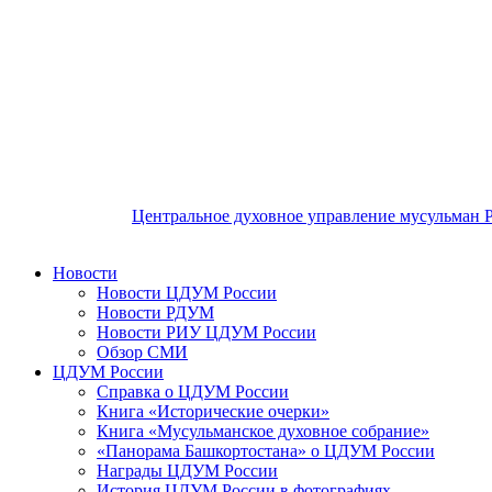
Центральное духовное управление мусульман 
Новости
Новости ЦДУМ России
Новости РДУМ
Новости РИУ ЦДУМ России
Обзор СМИ
ЦДУМ России
Справка о ЦДУМ России
Книга «Исторические очерки»
Книга «Мусульманское духовное собрание»
«Панорама Башкортостана» о ЦДУМ России
Награды ЦДУМ России
История ЦДУМ России в фотографиях