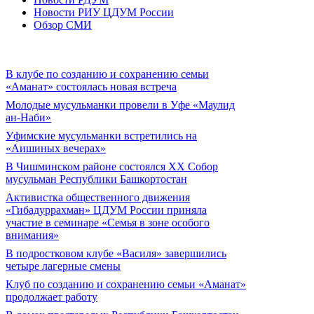
Новости РИУ ЦДУМ России
Обзор СМИ
В клубе по созданию и сохранению семьи
«Аманат» состоялась новая встреча
Молодые мусульманки провели в Уфе «Маулид
ан-Наби»
Уфимские мусульманки встретились на
«Аишиных вечерах»
В Чишминском районе состоялся XX Собор
мусульман Республики Башкортостан
Активистка общественного движения
«Гибадуррахман» ЦДУМ России приняла
участие в семинаре «Семья в зоне особого
внимания»
В подростковом клубе «Василя» завершились
четыре лагерные смены
Клуб по созданию и сохранению семьи «Аманат»
продолжает работу