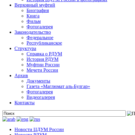
Верховный муфтий
Биография
Книга
Фильм
Фотогалерея
Законодательство
Федеральное
Республиканское
Структура
Справка о РДУМ
История РДУМ
Муфтии России
Мечети России
Архив
Документы
Газета «Маглюмат аль-Булгар»
Фотогалерея
Видеогалерея
Контакты
Новости ЦДУМ России
Новости РДУМ