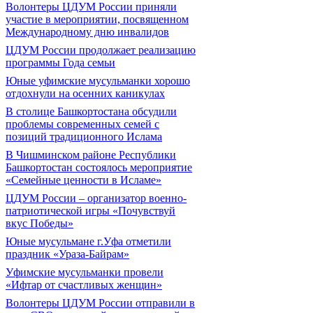
Волонтеры ЦДУМ России приняли
участие в мероприятии, посвященном
Международному дню инвалидов
ЦДУМ России продолжает реализацию
программы Года семьи
Юные уфимские мусульманки хорошо
отдохнули на осенних каникулах
В столице Башкортостана обсудили
проблемы современных семей с
позиций традиционного Ислама
В Чишминском районе Республики
Башкортостан состоялось мероприятие
«Семейные ценности в Исламе»
ЦДУМ России – организатор военно-
патриотической игры «Почувствуй
вкус Победы»
Юные мусульмане г.Уфа отметили
праздник «Ураза-Байрам»
Уфимские мусульманки провели
«Ифтар от счастливых женщин»
Волонтеры ЦДУМ России отправили в