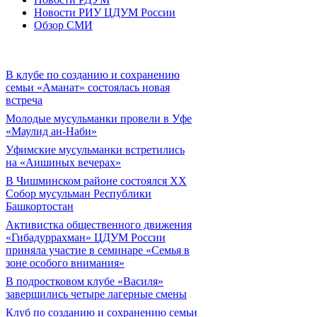
Новости РИУ ЦДУМ России
Обзор СМИ
В клубе по созданию и сохранению
семьи «Аманат» состоялась новая
встреча
Молодые мусульманки провели в Уфе
«Маулид ан-Наби»
Уфимские мусульманки встретились
на «Аишиных вечерах»
В Чишминском районе состоялся XX
Собор мусульман Республики
Башкортостан
Активистка общественного движения
«Гибадуррахман» ЦДУМ России
приняла участие в семинаре «Семья в
зоне особого внимания»
В подростковом клубе «Василя»
завершились четыре лагерные смены
Клуб по созданию и сохранению семьи