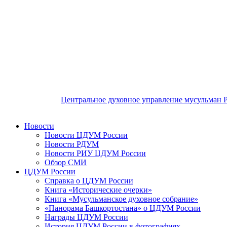
Центральное духовное управление мусульман 
Новости
Новости ЦДУМ России
Новости РДУМ
Новости РИУ ЦДУМ России
Обзор СМИ
ЦДУМ России
Справка о ЦДУМ России
Книга «Исторические очерки»
Книга «Мусульманское духовное собрание»
«Панорама Башкортостана» о ЦДУМ России
Награды ЦДУМ России
История ЦДУМ России в фотографиях