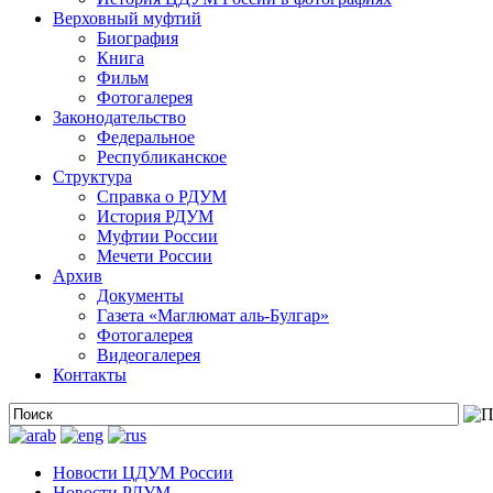
Верховный муфтий
Биография
Книга
Фильм
Фотогалерея
Законодательство
Федеральное
Республиканское
Структура
Справка о РДУМ
История РДУМ
Муфтии России
Мечети России
Архив
Документы
Газета «Маглюмат аль-Булгар»
Фотогалерея
Видеогалерея
Контакты
Новости ЦДУМ России
Новости РДУМ