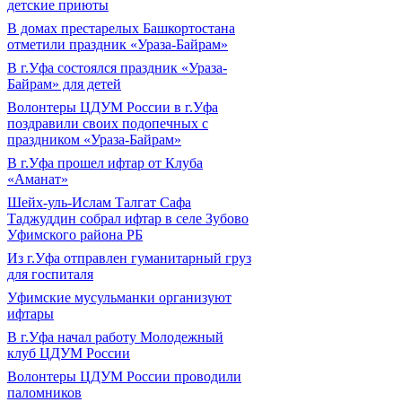
детские приюты
В домах престарелых Башкортостана
отметили праздник «Ураза-Байрам»
В г.Уфа состоялся праздник «Ураза-
Байрам» для детей
Волонтеры ЦДУМ России в г.Уфа
поздравили своих подопечных с
праздником «Ураза-Байрам»
В г.Уфа прошел ифтар от Клуба
«Аманат»
Шейх-уль-Ислам Талгат Сафа
Таджуддин собрал ифтар в селе Зубово
Уфимского района РБ
Из г.Уфа отправлен гуманитарный груз
для госпиталя
Уфимские мусульманки организуют
ифтары
В г.Уфа начал работу Молодежный
клуб ЦДУМ России
Волонтеры ЦДУМ России проводили
паломников