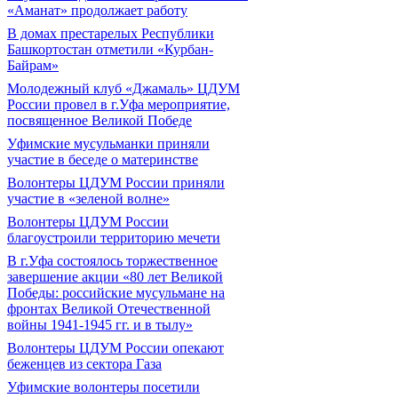
«Аманат» продолжает работу
В домах престарелых Республики
Башкортостан отметили «Курбан-
Байрам»
Молодежный клуб «Джамаль» ЦДУМ
России провел в г.Уфа мероприятие,
посвященное Великой Победе
Уфимские мусульманки приняли
участие в беседе о материнстве
Волонтеры ЦДУМ России приняли
участие в «зеленой волне»
Волонтеры ЦДУМ России
благоустроили территорию мечети
В г.Уфа состоялось торжественное
завершение акции «80 лет Великой
Победы: российские мусульмане на
фронтах Великой Отечественной
войны 1941-1945 гг. и в тылу»
Волонтеры ЦДУМ России опекают
беженцев из сектора Газа
Уфимские волонтеры посетили