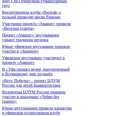
зону СВО очередной гуманитарный
груз
Воспитанницы клуба «Василя» с
пользой проводят месяц Рамазан
Участники проекта «Аманат» провели
«Веселые старты»
Проект «Аманат»: мусульманки
узнают традиции региона
Юные уфимские мусульмане приняли
участие в «Зарнице»
Уфимские мусульмане участвуют в
проекте «Аманат»
В г.Уфа прошел вечер, приуроченный
к Всемирному дню хиджаба
«Вкус Победы» – проект ЦДУМ
России для детей Башкортостана
Волонтеры ЦДУМ России приняли
участие в празднике «Добро без
границ»
Юные мусульманки провели каникулы
в уфимском подростковом клубе