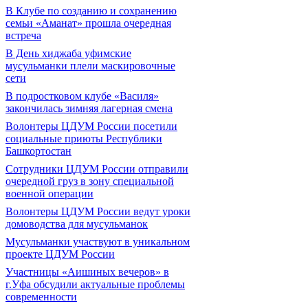
В Клубе по созданию и сохранению
семьи «Аманат» прошла очередная
встреча
В День хиджаба уфимские
мусульманки плели маскировочные
сети
В подростковом клубе «Василя»
закончилась зимняя лагерная смена
Волонтеры ЦДУМ России посетили
социальные приюты Республики
Башкортостан
Сотрудники ЦДУМ России отправили
очередной груз в зону специальной
военной операции
Волонтеры ЦДУМ России ведут уроки
домоводства для мусульманок
Мусульманки участвуют в уникальном
проекте ЦДУМ России
Участницы «Аишиных вечеров» в
г.Уфа обсудили актуальные проблемы
современности