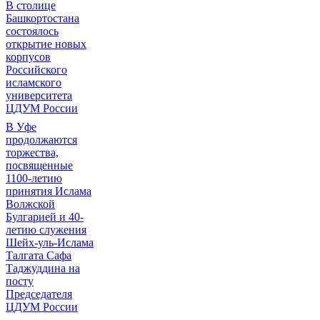
В столице
Башкортостана
состоялось
открытие новых
корпусов
Российского
исламского
университета
ЦДУМ России
В Уфе
продолжаются
торжества,
посвященные
1100-летию
принятия Ислама
Волжской
Булгарией и 40-
летию служения
Шейх-уль-Ислама
Талгата Сафа
Таджуддина на
посту
Председателя
ЦДУМ России