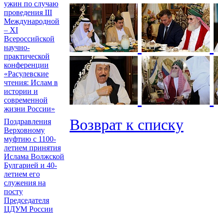
ужин по случаю
проведения III
Международной
– XI
Всероссийской
научно-
практической
конференции
«Расулевские
чтения: Ислам в
истории и
современной
жизни России»
Возврат к списку
Поздравления
Верховному
муфтию с 1100-
летием принятия
Ислама Волжской
Булгарией и 40-
летием его
служения на
посту
Председателя
ЦДУМ России