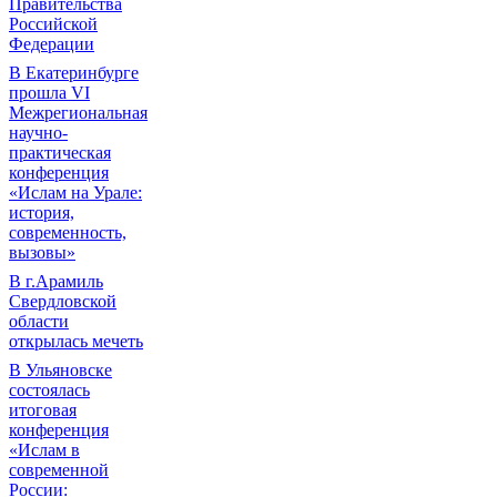
Правительства
Российской
Федерации
В Екатеринбурге
прошла VI
Межрегиональная
научно-
практическая
конференция
«Ислам на Урале:
история,
современность,
вызовы»
В г.Арамиль
Свердловской
области
открылась мечеть
В Ульяновске
состоялась
итоговая
конференция
«Ислам в
современной
России: