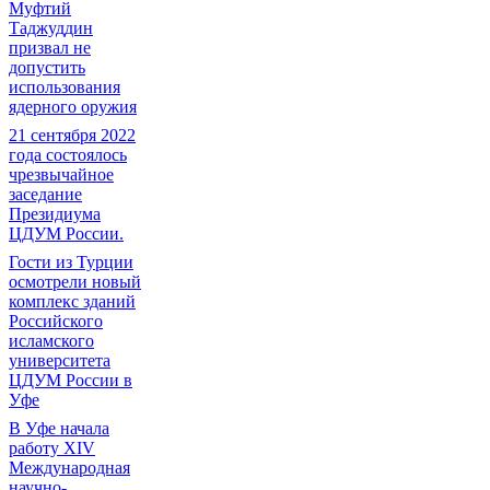
Муфтий
Таджуддин
призвал не
допустить
использования
ядерного оружия
21 сентября 2022
года состоялось
чрезвычайное
заседание
Президиума
ЦДУМ России.
Гости из Турции
осмотрели новый
комплекс зданий
Российского
исламского
университета
ЦДУМ России в
Уфе
В Уфе начала
работу XIV
Международная
научно-