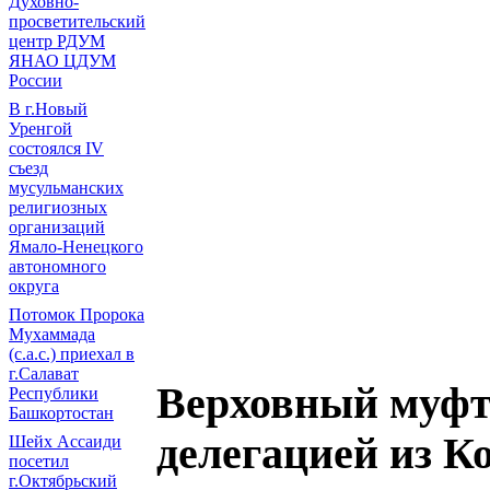
Духовно-
просветительский
центр РДУМ
ЯНАО ЦДУМ
России
В г.Новый
Уренгой
состоялся IV
съезд
мусульманских
религиозных
организаций
Ямало-Ненецкого
автономного
округа
Потомок Пророка
Мухаммада
(с.а.с.) приехал в
г.Салават
Верховный муфт
Республики
Башкортостан
делегацией из К
Шейх Ассаиди
посетил
г.Октябрьский