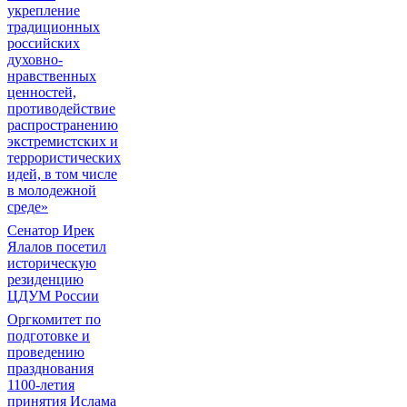
укрепление
традиционных
российских
духовно-
нравственных
ценностей,
противодействие
распространению
экстремистских и
террористических
идей, в том числе
в молодежной
среде»
Сенатор Ирек
Ялалов посетил
историческую
резиденцию
ЦДУМ России
Оргкомитет по
подготовке и
проведению
празднования
1100-летия
принятия Ислама