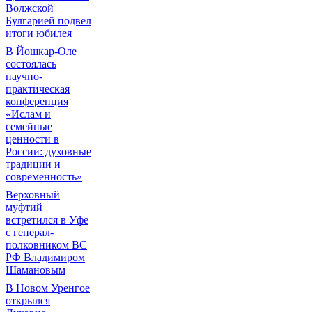
Волжской
Булгарией подвел
итоги юбилея
В Йошкар-Оле
состоялась
научно-
практическая
конференция
«Ислам и
семейные
ценности в
России: духовные
традиции и
современность»
Верховный
муфтий
встретился в Уфе
с генерал-
полковником ВС
РФ Владимиром
Шамановым
В Новом Уренгое
открылся