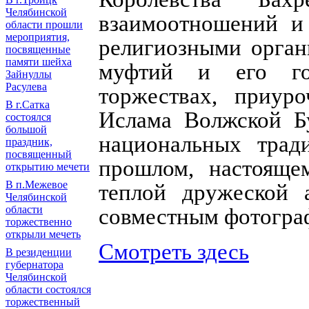
Челябинской
взаимоотношений и 
области прошли
мероприятия,
религиозными орган
посвященные
памяти шейха
муфтий и его го
Зайнуллы
Расулева
торжествах, приур
В г.Сатка
Ислама Волжской Бу
состоялся
большой
национальных тради
праздник,
посвященный
прошлом, настояще
открытию мечети
В п.Межевое
теплой дружеской а
Челябинской
области
совместным фотогра
торжественно
открыли мечеть
Смотреть здесь
В резиденции
губернатора
Челябинской
области состоялся
торжественный