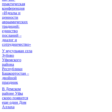
практическая
конференция
«Идеалы и
ценности
авраамических
традиций:
единство
посланий –
диалог и
сотрудничество»
У мусульман села
Зубово
Уфимского
района
Республики
Башкортостан –
двойной
праздник
В Демском
районе Уфы
скоро появится
еще один Дом
Аллаха