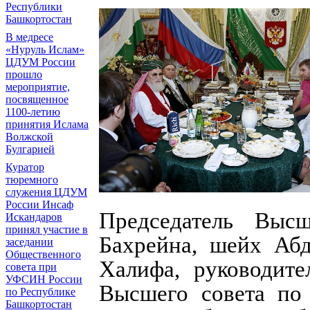
Республики
Башкортостан
В медресе
«Нуруль Ислам»
ЦДУМ России
прошло
мероприятие,
посвященное
1100-летию
принятия Ислама
Волжской
Булгарией
Куратор
тюремного
служения ЦДУМ
России Инсаф
Председатель Выс
Искандаров
принял участие в
Бахрейна, шейх Аб
заседании
Общественного
Халифа, руководите
совета при
УФСИН России
Высшего совета по
по Республике
Башкортостан