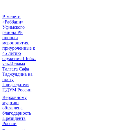
В мечети
«Раббани»
Уфимского
района РБ
прошли
мероприятия,
приуроченные к
45-летию
служения Шейх-
уль-Ислама
Талгата Сафа
Таджуддина на
посту
Председателя
ЦДУМ России
Верховному
муфтию
объявлена
благодарность
Президента
России