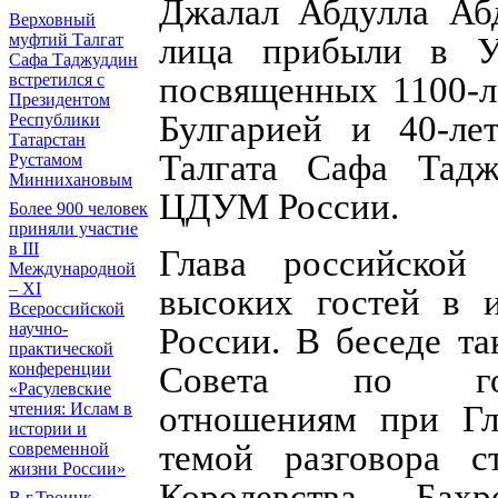
Джалал Абдулла Аб
Верховный
муфтий Талгат
лица прибыли в У
Сафа Таджуддин
встретился с
посвященных 1100-л
Президентом
Булгарией и 40-ле
Республики
Татарстан
Талгата Сафа Тадж
Рустамом
Миннихановым
ЦДУМ России.
Более 900 человек
приняли участие
в III
Глава российской
Международной
– XI
высоких гостей в 
Всероссийской
научно-
России. В беседе та
практической
конференции
Совета по госуд
«Расулевские
чтения: Ислам в
отношениям при Гл
истории и
темой разговора с
современной
жизни России»
Королевства Бах
В г.Троицк