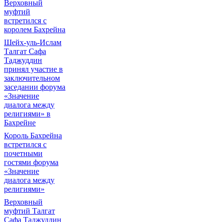
Верховный
муфтий
встретился с
королем Бахрейна
Шейх-уль-Ислам
Талгат Сафа
Таджуддин
принял участие в
заключительном
заседании форума
«Значение
диалога между
религиями» в
Бахрейне
Король Бахрейна
встретился с
почетными
гостями форума
«Значение
диалога между
религиями»
Верховный
муфтий Талгат
Сафа Таджуддин