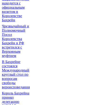
находится с
официальным
визитом в
Королевстве
Бахрейн
Чрезвычайный и
Полномочный
Посол
Королевства
Бахрейн в РФ
встретился с
Верховным
муфтием
В Бахрейне
состоялся
Международный
круглый стол по
вопросам
свободы
вероисповедания
Король Бахрейна
принял
делегацию