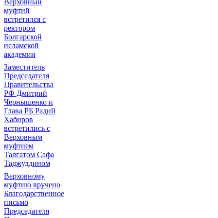
Верховный
муфтий
встретился с
ректором
Болгарской
исламской
академии
Заместитель
Председателя
Правительства
РФ Дмитрий
Чернышенко и
Глава РБ Радий
Хабиров
встретились с
Верховным
муфтием
Талгатом Сафа
Таджуддином
Верховному
муфтию вручено
Благодарственное
письмо
Председателя