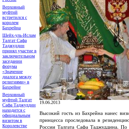
Верховный
муфтий
встретился с
королем
Бахрейна
Шейх-уль-Ислам
Талгат Сафа
Таджуддин
принял участие в
заключительном
заседании
форума
«Значение
диалога между
религиями» в
Бахрейне
Верховный
муфтий Талгат
19.06.2013
Сафа Таджуддин
находится с
Высокий гость из Бахрейна нанес виз
официальным
принцесса проследовала в резиденци
визитом в
Королевстве
России Талгата Сафа Таджуддина. По 