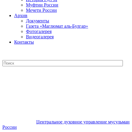
Муфтии России
Мечети России
Архив
Документы
Газета «Маглюмат аль-Булгар»
Фотогалерея
Видеогалерея
Контакты
Центральное духовное управление
мусульман России
Центральное духовное управление мусульман
России