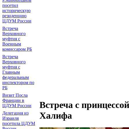
Р.Минниханов
посетил
историческую
резиденцию
ЦДУМ России
Встреча
Верховного
муфтия с
Военным
комиссаром РБ
Встреча
Верховного
муфтия с
Главным
федеральным
инспектором по
РБ
Визит Посла
Франции в
Встреча с принцессо
ЦДУМ России
Халифа
Делегация из
Израиля
посетила ЦДУМ
России