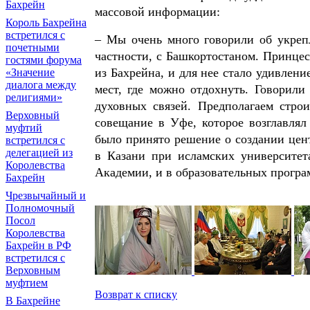
Бахрейн
массовой информации:
Король Бахрейна
встретился с
– Мы очень много говорили об укреп
почетными
частности, с Башкортостаном. Принцес
гостями форума
из Бахрейна, и для нее стало удивлен
«Значение
диалога между
мест, где можно отдохнуть. Говорили
религиями»
духовных связей. Предполагаем стро
Верховный
совещание в Уфе, которое возглавля
муфтий
было принято решение о создании це
встретился с
делегацией из
в Казани при исламских университет
Королевства
Академии, и в образовательных програ
Бахрейн
Чрезвычайный и
Полномочный
Посол
Королевства
Бахрейн в РФ
встретился с
Верховным
муфтием
Возврат к списку
В Бахрейне