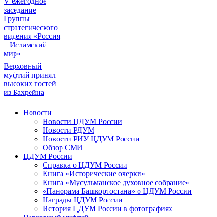
V ежегодное
заседание
Группы
стратегического
видения «Россия
– Исламский
мир»
Верховный
муфтий принял
высоких гостей
из Бахрейна
Новости
Новости ЦДУМ России
Новости РДУМ
Новости РИУ ЦДУМ России
Обзор СМИ
ЦДУМ России
Справка о ЦДУМ России
Книга «Исторические очерки»
Книга «Мусульманское духовное собрание»
«Панорама Башкортостана» о ЦДУМ России
Награды ЦДУМ России
История ЦДУМ России в фотографиях