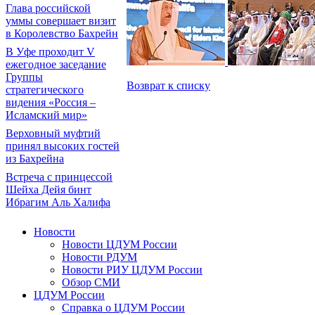
Глава российской
уммы совершает визит
в Королевство Бахрейн
В Уфе проходит V
ежегодное заседание
Группы
Возврат к списку
стратегического
видения «Россия –
Исламский мир»
Верховный муфтий
принял высоких гостей
из Бахрейна
Встреча с принцессой
Шейха Дейя бинт
Ибрагим Аль Халифа
Новости
Новости ЦДУМ России
Новости РДУМ
Новости РИУ ЦДУМ России
Обзор СМИ
ЦДУМ России
Справка о ЦДУМ России