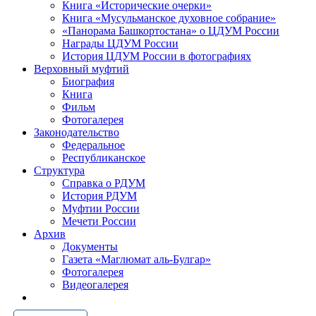
Книга «Исторические очерки»
Книга «Мусульманское духовное собрание»
«Панорама Башкортостана» о ЦДУМ России
Награды ЦДУМ России
История ЦДУМ России в фотографиях
Верховный муфтий
Биография
Книга
Фильм
Фотогалерея
Законодательство
Федеральное
Республиканское
Структура
Справка о РДУМ
История РДУМ
Муфтии России
Мечети России
Архив
Документы
Газета «Маглюмат аль-Булгар»
Фотогалерея
Видеогалерея