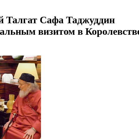
й Талгат Сафа Таджуддин
иальным визитом в Королевств