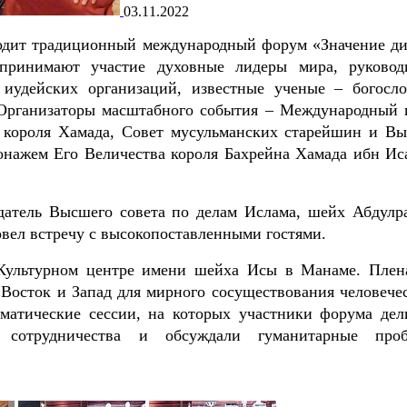
03.11.2022
ходит традиционный международный форум «Значение ди
принимают участие духовные лидеры мира, руковод
 иудейских организаций, известные ученые – богосл
 Организаторы масштабного события – Международный 
 короля Хамада, Совет мусульманских старейшин и В
ронажем Его Величества короля Бахрейна Хамада ибн Ис
датель Высшего совета по делам Ислама, шейх Абдулр
ел встречу с высокопоставленными гостями.
 Культурном центре имени шейха Исы в Манаме. Плен
Восток и Запад для мирного сосуществования человечес
ематические сессии, на которых участники форума дел
о сотрудничества и обсуждали гуманитарные про