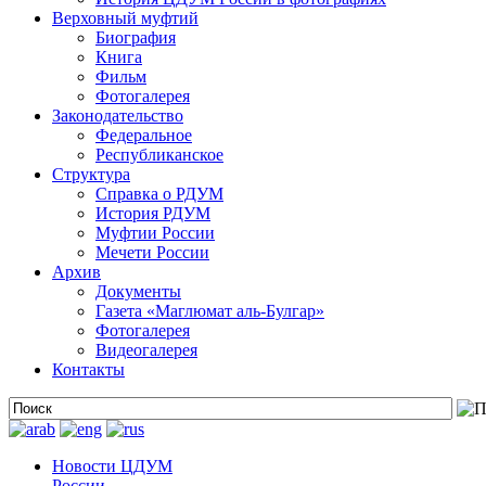
Верховный муфтий
Биография
Книга
Фильм
Фотогалерея
Законодательство
Федеральное
Республиканское
Структура
Справка о РДУМ
История РДУМ
Муфтии России
Мечети России
Архив
Документы
Газета «Маглюмат аль-Булгар»
Фотогалерея
Видеогалерея
Контакты
Новости ЦДУМ
России