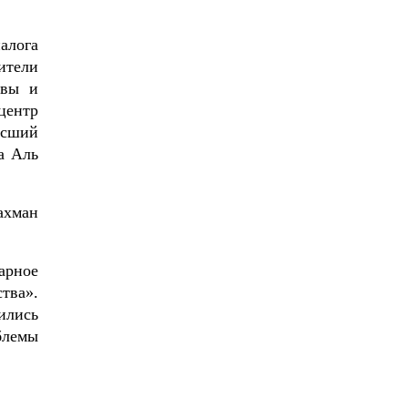
алога
ители
овы и
центр
ысший
а Аль
ахман
арное
тва».
ились
блемы