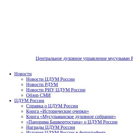
Центральное духовное управление мусульман 
Новости
Новости ЦДУМ России
Новости РДУМ
Новости РИУ ЦДУМ России
Обзор СМИ
ЦДУМ России
Справка о ЦДУМ России
Книга «Исторические очерки»
Книга «Мусульманское духовное собрание»
«Панорама Башкортостана» о ЦДУМ России
Награды ЦДУМ России
История ЦДУМ России в фотографиях