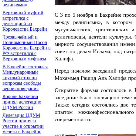
религиями»
Верховный муфтий
С 3 по 5 ноября в Бахрейне про
встретился с
между религиями», в котором 
делегацией из
Королевства Бахрейн
мусульманских, христианских и
религиоведы, деятели культуры.
Чрезвычайный и
Полномочный Посол
мирного сосуществования имени
Королевства Бахрейн в
совет по делам Ислама, под пат
РФ встретился с
Халифа.
Верховным муфтием
В Бахрейне состоялся
Перед началом заседаний предсе
Международный
круглый стол по
Мохаммед Рашид Аль Халифа пров
вопросам свободы
вероисповедания
Открытие форума состоялось в
Король Бахрейна
заседание было посвящено теме «
принял делегацию
Также сегодня состоялись две т
ЦДУМ России
опытом межконфессиональног
Делегация ЦДУМ
современности.
России приняла
участие в открытии
мечети в Бахрейне