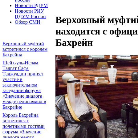
Новости РДУМ
Новости РИУ
ЦДУМ России
Верховный муфти
Обзор СМИ
находится с офиц
Бахрейн
Верховный муфтий
встретился с королем
Бахрейна
Шейх-уль-Ислам
Талгат Сафа
Таджуддин принял
участие в
заключительном
заседании форума
«Значение диалога
между религиями» в
Бахрейне
Король Бахрейна
встретился с
почетными гостями
форума «Значение
диалога между