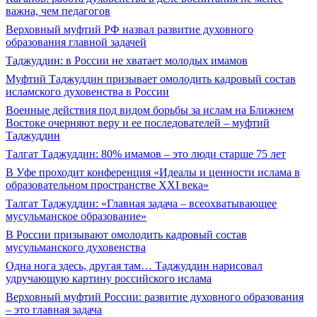
важна, чем педагогов
Верховный муфтий РФ назвал развитие духовного
образования главной задачей
Таджуддин: в России не хватает молодых имамов
Муфтий Таджуддин призывает омолодить кадровый состав
исламского духовенства в России
Военные действия под видом борьбы за ислам на Ближнем
Востоке очерняют веру и ее последователей – муфтий
Таджуддин
Талгат Таджуддин: 80% имамов – это люди старше 75 лет
В Уфе проходит конференция «Идеалы и ценности ислама в
образовательном пространстве XXI века»
Талгат Таджуддин: «Главная задача – всеохватывающее
мусульманское образование»
В России призывают омолодить кадровый состав
мусульманского духовенства
Одна нога здесь, другая там… Таджуддин нарисовал
удручающую картину российского ислама
Верховный муфтий России: развитие духовного образования
– это главная задача