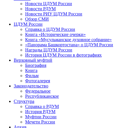
Новости ЦДУМ России
Новости РДУМ
Новости РИУ ЦДУМ России
Обзор СМИ
ЦДУМ России
Справка о ЦДУМ России
Книга «Исторические очерки»
Книга «Мусульманское духовное собрание»
«Панорама Башкортостана» о ЦДУМ России
Награды ЦДУМ России
История ЦДУМ России в фотографиях
Верховный муфтий
Биография
Книга
Фильм
Фотогалерея
Законодательство
Федеральное
Республиканское
Структура
Справка о РДУМ
История РДУМ
Муфтии России
Мечети России
Архив