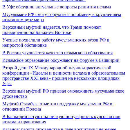
В Уфе обсудили актуальные вопросы развития ислама
Мусульмане РФ смогут обучаться по обмену в крупнейшем
исламском вузе мира
Верховный муфтий надеется, что Трамп поможет
примирению на Ближнем Востоке
Ученые похвалили работу мусульманских вузов РФ в
непростой обстановке
В России улучшается качество исламского образования
Исламское образование обсуждают на форуме в Башкирии
Второй день IX Международной научно-практической
конференции «Идеалы и ценности ислама в образовательном
пространстве XXI века» прошел на нескольких площадках
Уфы
Верховный муфтий РФ призвал омолаживать мусульманское
духовенство
Муфтий Стамбула отметил поддержку мусульман РФ в
отношении Гюлена
В Башкирии сетуют на низкую популярность курсов основ
ислама и православия
Каганов: работа духовенства в деле воспитания не менее