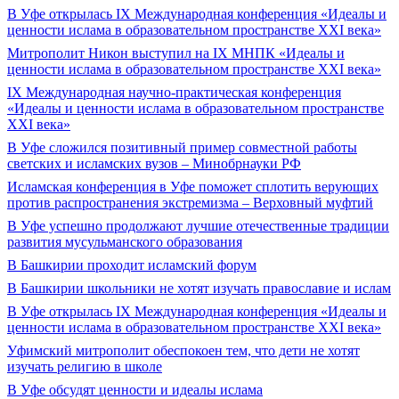
В Уфе открылась IX Международная конференция «Идеалы и
ценности ислама в образовательном пространстве XXI века»
Митрополит Никон выступил на IX МНПК «Идеалы и
ценности ислама в образовательном пространстве XXI века»
IX Международная научно-практическая конференция
«Идеалы и ценности ислама в образовательном пространстве
XXI века»
В Уфе сложился позитивный пример совместной работы
светских и исламских вузов – Минобрнауки РФ
Исламская конференция в Уфе поможет сплотить верующих
против распространения экстремизма – Верховный муфтий
В Уфе успешно продолжают лучшие отечественные традиции
развития мусульманского образования
В Башкирии проходит исламский форум
В Башкирии школьники не хотят изучать православие и ислам
В Уфе открылась IX Международная конференция «Идеалы и
ценности ислама в образовательном пространстве XXI века»
Уфимский митрополит обеспокоен тем, что дети не хотят
изучать религию в школе
В Уфе обсудят ценности и идеалы ислама