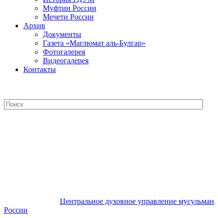
Муфтии России
Мечети России
Архив
Документы
Газета «Маглюмат аль-Булгар»
Фотогалерея
Видеогалерея
Контакты
Центральное духовное управление
мусульман России
Центральное духовное управление мусульман
России