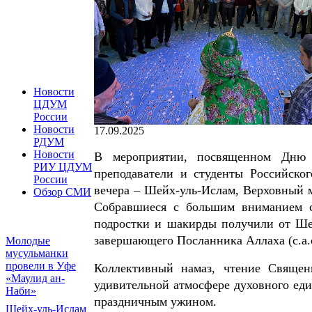
Новости
ЦДУМ
России
Новости
17.09.2025
РДУМ
Новости
В мероприятии, посвященном Дню р
РИУ ЦДУМ
преподаватели и студенты Российско
России
вечера – Шейх-уль-Ислам, Верховный 
Обзор СМИ
Собравшиеся с большим вниманием с
подростки и шакирды получили от Ше
завершающего Посланника Аллаха (с.а.с
Молодые
мусульманки
провели в Уфе
Коллективный намаз, чтение Священ
«Маулид ан-
удивительной атмосфере духовного ед
Наби»
праздничным ужином.
Шейх-уль-Ислам