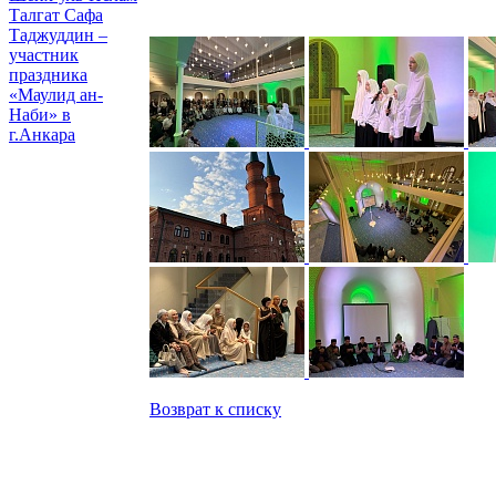
Талгат Сафа
Таджуддин –
участник
праздника
«Маулид ан-
Наби» в
г.Анкара
Возврат к списку