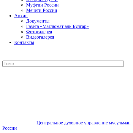
Муфтии России
Мечети России
Архив
Документы
Газета «Маглюмат аль-Булгар»
Фотогалерея
Видеогалерея
Контакты
Центральное духовное управление
мусульман России
Центральное духовное управление мусульман
России