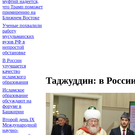
муфтий надеется,
что Трамп поможет
примирению на
Ближнем Востоке
Ученые похвалили
работу
мусульманских
вузов РФ в
непростой
обстановке
В России
улучшается
качество
исламского
Таджуддин: в Росси
образования
Исламское
образование
обсуждают на
форуме в
Башкирии
Второй день IX
Международной
научно-