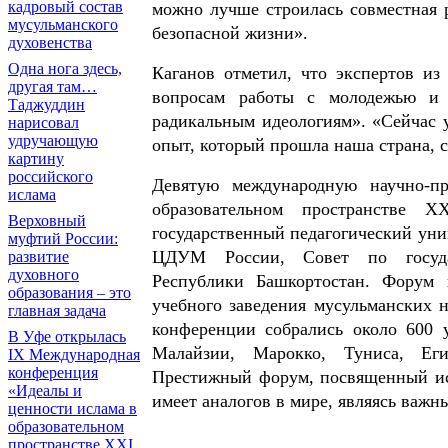
кадровый состав
можно лучше строилась совместная 
мусульманского
безопасной жизни».
духовенства
Одна нога здесь,
Каганов отметил, что экспертов и
другая там…
вопросам работы с молодежью и
Таджуддин
радикальным идеологиям». «Сейчас 
нарисовал
удручающую
опыт, который прошла наша страна, с
картину
российского
Девятую международную научно-п
ислама
образовательном пространстве
Верховный
государственный педагогический ун
муфтий России:
ЦДУМ России, Совет по госуда
развитие
духовного
Республики Башкортостан. Форум 
образования – это
учебного заведения мусульманских 
главная задача
конференции собрались около 600 у
В Уфе открылась
Малайзии, Марокко, Туниса, Еги
IX Международная
конференция
Престижный форум, посвященный ис
«Идеалы и
имеет аналогов в мире, являясь важн
ценности ислама в
образовательном
пространстве XXI