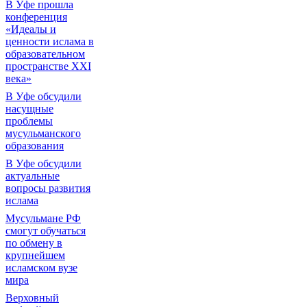
В Уфе прошла
конференция
«Идеалы и
ценности ислама в
образовательном
пространстве XXI
века»
В Уфе обсудили
насущные
проблемы
мусульманского
образования
В Уфе обсудили
актуальные
вопросы развития
ислама
Мусульмане РФ
смогут обучаться
по обмену в
крупнейшем
исламском вузе
мира
Верховный