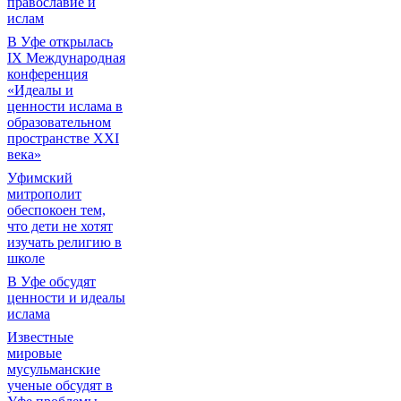
православие и
ислам
В Уфе открылась
IX Международная
конференция
«Идеалы и
ценности ислама в
образовательном
пространстве XXI
века»
Уфимский
митрополит
обеспокоен тем,
что дети не хотят
изучать религию в
школе
В Уфе обсудят
ценности и идеалы
ислама
Известные
мировые
мусульманские
ученые обсудят в