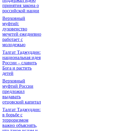
поддержал идею
принятия закона о
российской нации
Верховный
муфтий:
духовенство
мечетей ежедневно
работает с
молодежью
Талгат Таджуддин:
национальная идея
России – славить
Бога и растить
детей
Верховный
муфтий России
предложил
выдавать
отцовский капитал
Талгат Таджуддин:
в борьбе с
терроризмом
важно объяснять,
что такое ислам и