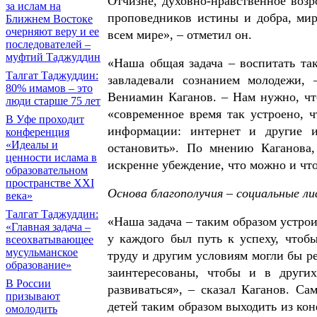
Отчизне, духовно-нравственное воз
за ислам на
проповедников истины и добра, мир
Ближнем Востоке
очерняют веру и ее
всем мире», – отметил он.
последователей –
муфтий Таджуддин
«Наша общая задача – воспитать та
Талгат Таджуддин:
завладевали сознанием молодежи, 
80% имамов – это
Вениамин Каганов. – Нам нужно, чт
люди старше 75 лет
«современное время так устроено, 
В Уфе проходит
информации: интернет и другие и
конференция
«Идеалы и
остановить». По мнению Каганова,
ценности ислама в
искренне убеждение, что можно и что
образовательном
пространстве XXI
Основа благополучия – социальные 
века»
Талгат Таджуддин:
«Наша задача – таким образом устрои
«Главная задача –
у каждого был путь к успеху, чтоб
всеохватывающее
мусульманское
труду и другим условиям могли бы реа
образование»
заинтересованы, чтобы и в други
В России
развиваться», – сказал Каганов. С
призывают
детей таким образом выходить из кон
омолодить