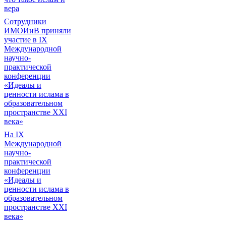
вера
Сотрудники
ИМОИиВ приняли
участие в IX
Международной
научно-
практической
конференции
«Идеалы и
ценности ислама в
образовательном
пространстве XXI
века»
На IX
Международной
научно-
практической
конференции
«Идеалы и
ценности ислама в
образовательном
пространстве XXI
века»