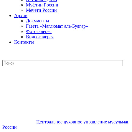
Муфтии России
Мечети России
Архив
Документы
Газета «Маглюмат аль-Булгар»
Фотогалерея
Видеогалерея
Контакты
Центральное духовное управление
мусульман России
Центральное духовное управление мусульман
России