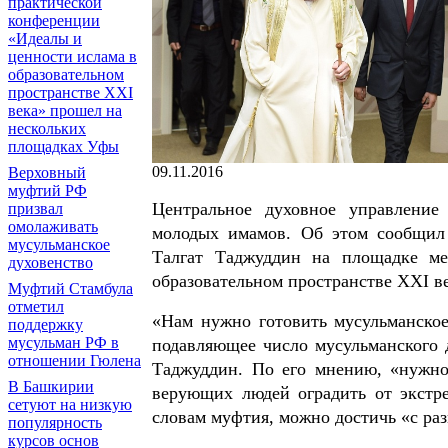
практической
конференции
«Идеалы и
ценности ислама в
образовательном
пространстве XXI
века» прошел на
нескольких
площадках Уфы
09.11.2016
Верховный
муфтий РФ
Центральное духовное управлени
призвал
омолаживать
молодых имамов. Об этом сообщи
мусульманское
Талгат Таджуддин на площадке м
духовенство
образовательном пространстве XXI в
Муфтий Стамбула
отметил
«Нам нужно готовить мусульманское
поддержку
мусульман РФ в
подавляющее число мусульманского д
отношении Гюлена
Таджуддин. По его мнению, «нужно
В Башкирии
верующих людей оградить от экстре
сетуют на низкую
словам муфтия, можно достичь «с ра
популярность
курсов основ