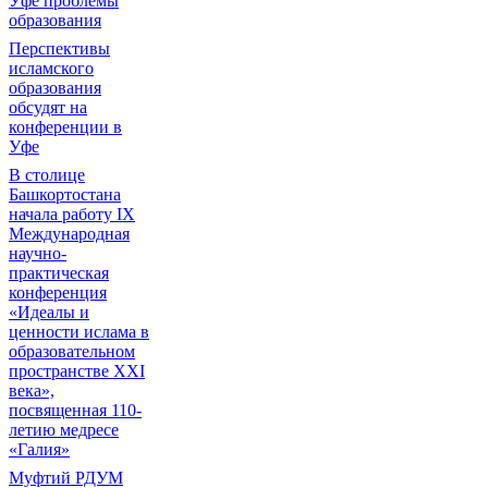
Уфе проблемы
образования
Перспективы
исламского
образования
обсудят на
конференции в
Уфе
В столице
Башкортостана
начала работу IX
Международная
научно-
практическая
конференция
«Идеалы и
ценности ислама в
образовательном
пространстве XXI
века»,
посвященная 110-
летию медресе
«Галия»
Муфтий РДУМ