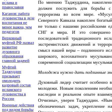
По мнению Таджуддина, накопленн
ислама и
православия
должен послужить для борьбы с 
Каганов: работа
терроризма во всем мире. «Мусу
духовенства в деле
Северного Кавказа накоплен богаты
воспитания не
не только с нашими российскими ед
менее важна, чем
педагогов
СНГ и мира. И это совершено н
последователей традиционного исл
Верховный
муфтий РФ назвал
экстремистских движений и террор
развитие
смысл нашей веры – подлинного исл
духовного
широкого, всеохватного мусульма
образования
главной задачей
современной социализации мусульман
Муфтий
Таджуддин
Молодежи нужно дать подлинные зна
призывает
омолодить
Духовный лидер считает особенно 
кадровый состав
молодежи. Новым поколениям необхо
исламского
наследии и реальном опыте взаимо
духовенства в
России
Отчизны», уверен Таджуддин. «Нын
Военные действия
обозначенных задач, укрепление н
под видом борьбы