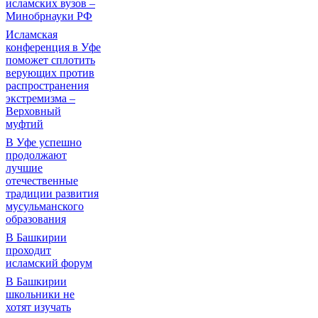
исламских вузов –
Минобрнауки РФ
Исламская
конференция в Уфе
поможет сплотить
верующих против
распространения
экстремизма –
Верховный
муфтий
В Уфе успешно
продолжают
лучшие
отечественные
традиции развития
мусульманского
образования
В Башкирии
проходит
исламский форум
В Башкирии
школьники не
хотят изучать