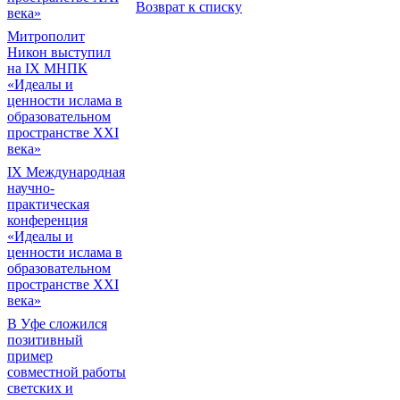
Возврат к списку
века»
Митрополит
Никон выступил
на IX МНПК
«Идеалы и
ценности ислама в
образовательном
пространстве XXI
века»
IX Международная
научно-
практическая
конференция
«Идеалы и
ценности ислама в
образовательном
пространстве XXI
века»
В Уфе сложился
позитивный
пример
совместной работы
светских и