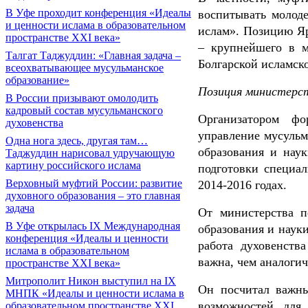
В Уфе проходит конференция «Идеалы
воспитывать молод
и ценности ислама в образовательном
ислам». Позицию Яр
пространстве XXI века»
– крупнейшего в м
Талгат Таджуддин: «Главная задача –
Болгарской исламск
всеохватывающее мусульманское
образование»
Позиция министерс
В России призывают омолодить
кадровый состав мусульманского
Организатором фо
духовенства
управление мусульм
Одна нога здесь, другая там…
образования и нау
Таджуддин нарисовал удручающую
картину российского ислама
подготовки специа
Верховный муфтий России: развитие
2014-2016 годах.
духовного образования – это главная
задача
От министерства п
В Уфе открылась IX Международная
образования и наук
конференция «Идеалы и ценности
работа духовенств
ислама в образовательном
важна, чем аналогич
пространстве XXI века»
Митрополит Никон выступил на IX
Он посчитал важны
МНПК «Идеалы и ценности ислама в
возможностей для
образовательном пространстве XXI