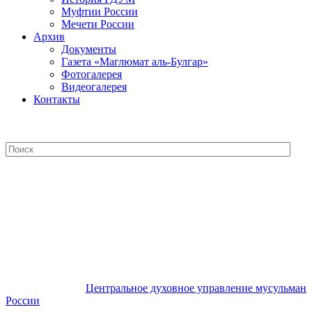
Муфтии России
Мечети России
Архив
Документы
Газета «Маглюмат аль-Булгар»
Фотогалерея
Видеогалерея
Контакты
Центральное духовное управление
мусульман России
Центральное духовное управление мусульман
России