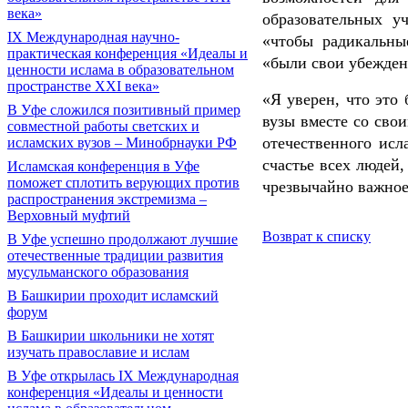
века»
образовательных у
IX Международная научно-
«чтобы радикальны
практическая конференция «Идеалы и
«были свои убежден
ценности ислама в образовательном
пространстве XXI века»
«Я уверен, что это
В Уфе сложился позитивный пример
вузы вместе со сво
совместной работы светских и
отечественного исл
исламских вузов – Минобрнауки РФ
счастье всех людей
Исламская конференция в Уфе
поможет сплотить верующих против
чрезвычайно важное 
распространения экстремизма –
Верховный муфтий
Возврат к списку
В Уфе успешно продолжают лучшие
отечественные традиции развития
мусульманского образования
В Башкирии проходит исламский
форум
В Башкирии школьники не хотят
изучать православие и ислам
В Уфе открылась IX Международная
конференция «Идеалы и ценности