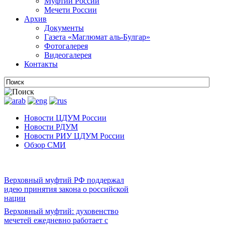
Муфтии России
Мечети России
Архив
Документы
Газета «Маглюмат аль-Булгар»
Фотогалерея
Видеогалерея
Контакты
Новости ЦДУМ России
Новости РДУМ
Новости РИУ ЦДУМ России
Обзор СМИ
Верховный муфтий РФ поддержал
идею принятия закона о российской
нации
Верховный муфтий: духовенство
мечетей ежедневно работает с