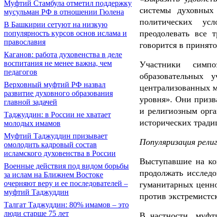
Муфтий Стамбула отметил поддержку
системы духовных
мусульман РФ в отношении Гюлена
политических ус
В Башкирии сетуют на низкую
преодолевать все 
популярность курсов основ ислама и
православия
говорится в принят
Каганов: работа духовенства в деле
воспитания не менее важна, чем
Участники симп
педагогов
образовательных 
Верховный муфтий РФ назвал
централизованных м
развитие духовного образования
уровня». Они призв
главной задачей
и религиозным орга
Таджуддин: в России не хватает
исторических тради
молодых имамов
Муфтий Таджуддин призывает
Популяризация рели
омолодить кадровый состав
исламского духовенства в России
Выступавшие на ко
Военные действия под видом борьбы
продолжать исслед
за ислам на Ближнем Востоке
очерняют веру и ее последователей –
гуманитарных ценно
муфтий Таджуддин
против экстремистс
Талгат Таджуддин: 80% имамов – это
люди старше 75 лет
В частности, муфт