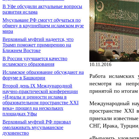
В Уфе обсудили актуальные вопросы
развития ислама
Мусульмане РФ смогут обучаться по
обмену в крупнейшем исламском вузе
мира
Верховный муфтий надеется, что
Трамп поможет примирению на
Ближнем Востоке
В России улучшается качество
исламского образования
10.11.2016
Исламское образование обсуждают на
Работа исламских 
форуме в Башкирии
несмотря на непр
Второй день IX Международной
принятой по итогам
научно-практической конференции
«Идеалы и ценности ислама в
образовательном пространстве XXI
Международный нау
века» прошел на нескольких
пространстве XXI в
площадках Уфы
приехали известные
Верховный муфтий РФ призвал
СНГ, Ирака, Турции
омолаживать мусульманское
духовенство
«Выразить удовлет