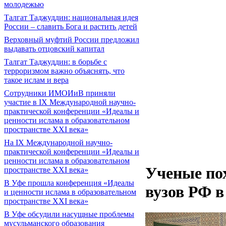
молодежью
Талгат Таджуддин: национальная идея
России – славить Бога и растить детей
Верховный муфтий России предложил
выдавать отцовский капитал
Талгат Таджуддин: в борьбе с
терроризмом важно объяснять, что
такое ислам и вера
Сотрудники ИМОИиВ приняли
участие в IX Международной научно-
практической конференции «Идеалы и
ценности ислама в образовательном
пространстве XXI века»
На IX Международной научно-
практической конференции «Идеалы и
ценности ислама в образовательном
Ученые по
пространстве XXI века»
В Уфе прошла конференция «Идеалы
вузов РФ в
и ценности ислама в образовательном
пространстве XXI века»
В Уфе обсудили насущные проблемы
мусульманского образования