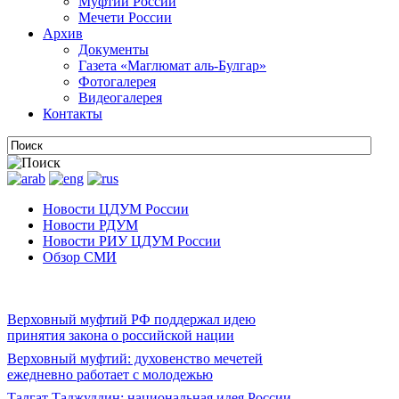
Муфтии России
Мечети России
Архив
Документы
Газета «Маглюмат аль-Булгар»
Фотогалерея
Видеогалерея
Контакты
Новости ЦДУМ России
Новости РДУМ
Новости РИУ ЦДУМ России
Обзор СМИ
Верховный муфтий РФ поддержал идею
принятия закона о российской нации
Верховный муфтий: духовенство мечетей
ежедневно работает с молодежью
Талгат Таджуддин: национальная идея России –