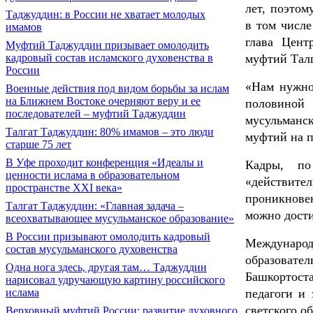
лет, поэтом
Таджуддин: в России не хватает молодых
в том числе
имамов
глава Цент
Муфтий Таджуддин призывает омолодить
кадровый состав исламского духовенства в
муфтий Тал
России
«Нам нужно
Военные действия под видом борьбы за ислам
на Ближнем Востоке очерняют веру и ее
половино
последователей – муфтий Таджуддин
мусульманс
Талгат Таджуддин: 80% имамов – это люди
муфтий на п
старше 75 лет
В Уфе проходит конференция «Идеалы и
Кадры, по
ценности ислама в образовательном
«действител
пространстве XXI века»
проникнове
Талгат Таджуддин: «Главная задача –
можно дости
всеохватывающее мусульманское образование»
В России призывают омолодить кадровый
Междунаро
состав мусульманского духовенства
образовате
Одна нога здесь, другая там… Таджуддин
Башкортост
нарисовал удручающую картину российского
ислама
педагоги и
светского о
Верховный муфтий России: развитие духовного