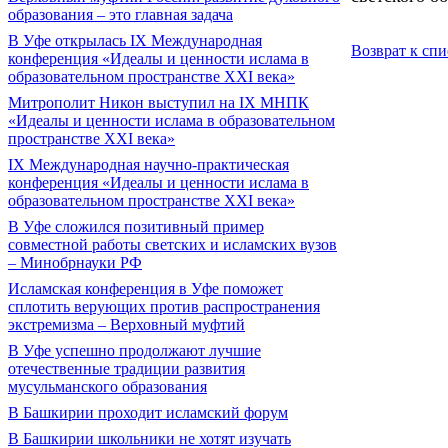
образования – это главная задача
В Уфе открылась IX Международная
Возврат к спи
конференция «Идеалы и ценности ислама в
образовательном пространстве XXI века»
Митрополит Никон выступил на IX МНПК
«Идеалы и ценности ислама в образовательном
пространстве XXI века»
IX Международная научно-практическая
конференция «Идеалы и ценности ислама в
образовательном пространстве XXI века»
В Уфе сложился позитивный пример
совместной работы светских и исламских вузов
– Минобрнауки РФ
Исламская конференция в Уфе поможет
сплотить верующих против распространения
экстремизма – Верховный муфтий
В Уфе успешно продолжают лучшие
отечественные традиции развития
мусульманского образования
В Башкирии проходит исламский форум
В Башкирии школьники не хотят изучать