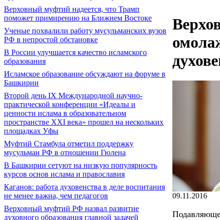
Верховный муфтий надеется, что Трамп
поможет примирению на Ближнем Востоке
Верхо
Ученые похвалили работу мусульманских вузов
омола
РФ в непростой обстановке
В России улучшается качество исламского
духове
образования
Исламское образование обсуждают на форуме в
Башкирии
Второй день IX Международной научно-
практической конференции «Идеалы и
ценности ислама в образовательном
пространстве XXI века» прошел на нескольких
площадках Уфы
Муфтий Стамбула отметил поддержку
мусульман РФ в отношении Гюлена
В Башкирии сетуют на низкую популярность
курсов основ ислама и православия
Каганов: работа духовенства в деле воспитания
не менее важна, чем педагогов
09.11.2016
Верховный муфтий РФ назвал развитие
Подавляюще
духовного образования главной задачей