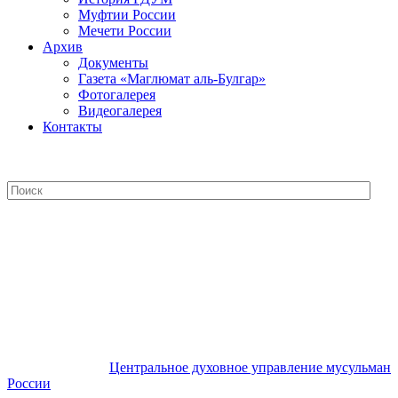
Муфтии России
Мечети России
Архив
Документы
Газета «Маглюмат аль-Булгар»
Фотогалерея
Видеогалерея
Контакты
Центральное духовное управление
мусульман России
Центральное духовное управление мусульман
России