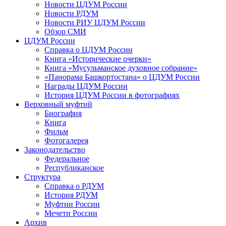
Новости ЦДУМ России
Новости РДУМ
Новости РИУ ЦДУМ России
Обзор СМИ
ЦДУМ России
Справка о ЦДУМ России
Книга «Исторические очерки»
Книга «Мусульманское духовное собрание»
«Панорама Башкортостана» о ЦДУМ России
Награды ЦДУМ России
История ЦДУМ России в фотографиях
Верховный муфтий
Биография
Книга
Фильм
Фотогалерея
Законодательство
Федеральное
Республиканское
Структура
Справка о РДУМ
История РДУМ
Муфтии России
Мечети России
Архив