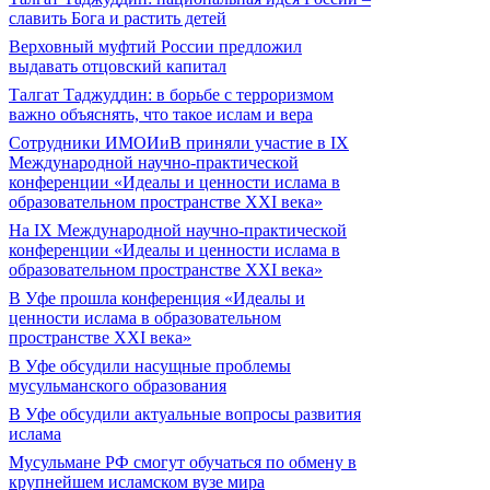
славить Бога и растить детей
Верховный муфтий России предложил
выдавать отцовский капитал
Талгат Таджуддин: в борьбе с терроризмом
важно объяснять, что такое ислам и вера
Сотрудники ИМОИиВ приняли участие в IX
Международной научно-практической
конференции «Идеалы и ценности ислама в
образовательном пространстве XXI века»
На IX Международной научно-практической
конференции «Идеалы и ценности ислама в
образовательном пространстве XXI века»
В Уфе прошла конференция «Идеалы и
ценности ислама в образовательном
пространстве XXI века»
В Уфе обсудили насущные проблемы
мусульманского образования
В Уфе обсудили актуальные вопросы развития
ислама
Мусульмане РФ смогут обучаться по обмену в
крупнейшем исламском вузе мира