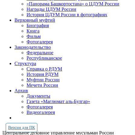
«Панорама Башкортостана» о ЦДУМ России
Награды ЦДУМ России
История ЦДУМ России в фотографиях
Верховный муфтий
Биография
Книга
Фильм
Фотогалерея
Законодательство
Федеральное
Республиканское
Структура
Справка о РДУМ
История РДУМ
Муфтии России
Мечети России
Архив
Документы
Газета «Маглюмат аль-Булгар»
Фотогалерея
Видеогалерея
Версия для ПК
Центральное духовное управление мусульман России