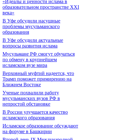
«Идеалы и ценности ислама в
образовательном пространстве XXI
века»
В Уфе обсудили насущные
проблемы мусульманского
образования
В Уфе обсудили актуальные
вопросы развития ислама
Мусульмане РФ смогут обучаться
по обмену в крупнейшем
исламском вузе мира
Верховный муфтий надеется, что
Трамп поможет примирению на
Ближнем Востоке
Ученые похвалили работу
мусульманских вузов РФ в
непростой обстановке
В России улучшается качество
исламского образования
Исламское образование обсуждают
на форуме в Башкирии
Второй день IX Международной