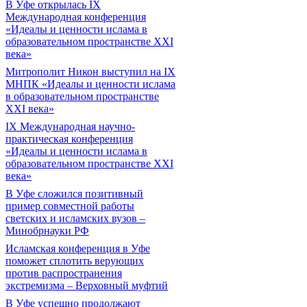
В Уфе открылась IX
Международная конференция
«Идеалы и ценности ислама в
образовательном пространстве XXI
века»
Митрополит Никон выступил на IX
МНПК «Идеалы и ценности ислама
в образовательном пространстве
XXI века»
IX Международная научно-
практическая конференция
«Идеалы и ценности ислама в
образовательном пространстве XXI
века»
В Уфе сложился позитивный
пример совместной работы
светских и исламских вузов –
Минобрнауки РФ
Исламская конференция в Уфе
поможет сплотить верующих
против распространения
экстремизма – Верховный муфтий
В Уфе успешно продолжают