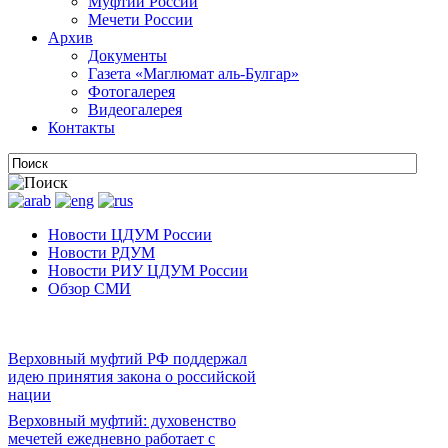
Муфтии России
Мечети России
Архив
Документы
Газета «Маглюмат аль-Булгар»
Фотогалерея
Видеогалерея
Контакты
Новости ЦДУМ России
Новости РДУМ
Новости РИУ ЦДУМ России
Обзор СМИ
Верховный муфтий РФ поддержал
идею принятия закона о российской
нации
Верховный муфтий: духовенство
мечетей ежедневно работает с