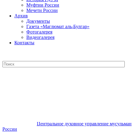
Муфтии России
Мечети России
Архив
Документы
Газета «Маглюмат аль-Булгар»
Фотогалерея
Видеогалерея
Контакты
Центральное духовное управление
мусульман России
Центральное духовное управление мусульман
России