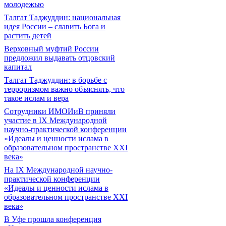
молодежью
Талгат Таджуддин: национальная
идея России – славить Бога и
растить детей
Верховный муфтий России
предложил выдавать отцовский
капитал
Талгат Таджуддин: в борьбе с
терроризмом важно объяснять, что
такое ислам и вера
Сотрудники ИМОИиВ приняли
участие в IX Международной
научно-практической конференции
«Идеалы и ценности ислама в
образовательном пространстве XXI
века»
На IX Международной научно-
практической конференции
«Идеалы и ценности ислама в
образовательном пространстве XXI
века»
В Уфе прошла конференция