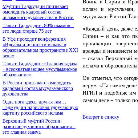
Война в Сирии и Ирак
Муфтий Таджуддин призывает
ислам и мусульман, 
омолодить кадровый состав
мусульман России Тал
исламского духовенства в России
Талгат Таджуддин: 80% имамов –
«Каждый день, даже е
это люди старше 75 лет
Сирии
–
и как это п
В Уфе проходит конференция
провокации, очернени
«Идеалы и ценности ислама в
образовательном пространстве XXI
вражды и ненависти м
века»
– сказал Верховный 
Талгат Таджуддин: «Главная задача
ислама в образователь
– всеохватывающее мусульманское
образование»
Он отметил, что сегодн
В России призывают омолодить
веру». «На самом деле 
кадровый состав мусульманского
ИГИЛ и подобные им о
духовенства
самом деле – только п
Одна нога здесь, другая там…
Таджуддин нарисовал удручающую
картину российского ислама
Возврат к списку
Верховный муфтий России:
развитие духовного образования –
это главная задача