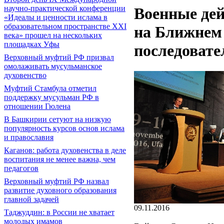
научно-практической конференции
Военные дей
«Идеалы и ценности ислама в
образовательном пространстве XXI
на Ближнем 
века» прошел на нескольких
площадках Уфы
последовате
Верховный муфтий РФ призвал
омолаживать мусульманское
духовенство
Муфтий Стамбула отметил
поддержку мусульман РФ в
отношении Гюлена
В Башкирии сетуют на низкую
популярность курсов основ ислама
и православия
Каганов: работа духовенства в деле
воспитания не менее важна, чем
педагогов
Верховный муфтий РФ назвал
развитие духовного образования
главной задачей
09.11.2016
Таджуддин: в России не хватает
молодых имамов