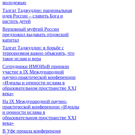
молодежью
Талгат Таджуддин: национальная
идея России – славить Бога и
растить детей
Верховный муфтий России
предложил выдавать отцовский
капитал
Талгат Таджуддин: в борьбе с
терроризмом важно объяснять, что
такое ислам и вера
Сотрудники ИМОИиВ приняли
участие в IX Международной
научно-практической конференции
«Идеалы и ценности ислама в
образовательном пространстве XXI
века»
На IX Международной научно-
практической конференции «Идеалы
и ценности ислама в
образовательном пространстве XXI
века»
В Уфе прошла конференция