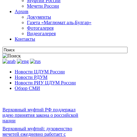
Муфтии России
Мечети России
Архив
Документы
Газета «Маглюмат аль-Булгар»
Фотогалерея
Видеогалерея
Контакты
Новости ЦДУМ России
Новости РДУМ
Новости РИУ ЦДУМ России
Обзор СМИ
Верховный муфтий РФ поддержал
идею принятия закона о российской
нации
Верховный муфтий: духовенство
мечетей ежедневно работает с