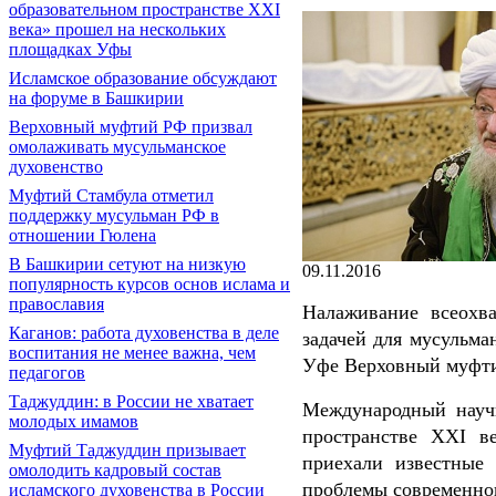
образовательном пространстве XXI
века» прошел на нескольких
площадках Уфы
Исламское образование обсуждают
на форуме в Башкирии
Верховный муфтий РФ призвал
омолаживать мусульманское
духовенство
Муфтий Стамбула отметил
поддержку мусульман РФ в
отношении Гюлена
В Башкирии сетуют на низкую
09.11.2016
популярность курсов основ ислама и
православия
Налаживание всеохва
Каганов: работа духовенства в деле
задачей для мусульма
воспитания не менее важна, чем
Уфе Верховный муфти
педагогов
Таджуддин: в России не хватает
Международный науч
молодых имамов
пространстве XXI в
Муфтий Таджуддин призывает
приехали известные 
омолодить кадровый состав
проблемы современног
исламского духовенства в России