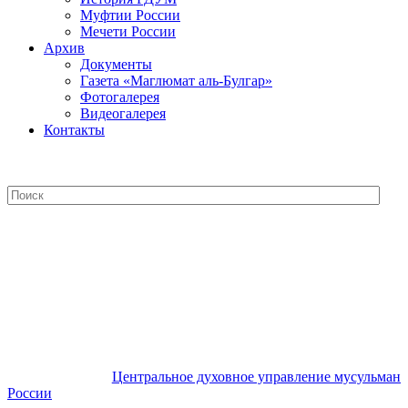
Муфтии России
Мечети России
Архив
Документы
Газета «Маглюмат аль-Булгар»
Фотогалерея
Видеогалерея
Контакты
Центральное духовное управление
мусульман России
Центральное духовное управление мусульман
России