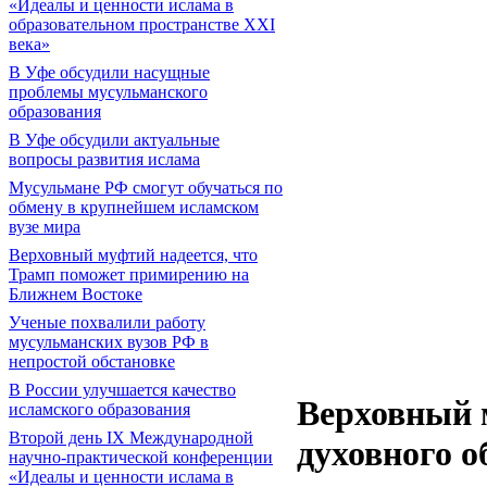
«Идеалы и ценности ислама в
образовательном пространстве XXI
века»
В Уфе обсудили насущные
проблемы мусульманского
образования
В Уфе обсудили актуальные
вопросы развития ислама
Мусульмане РФ смогут обучаться по
обмену в крупнейшем исламском
вузе мира
Верховный муфтий надеется, что
Трамп поможет примирению на
Ближнем Востоке
Ученые похвалили работу
мусульманских вузов РФ в
непростой обстановке
В России улучшается качество
Верховный 
исламского образования
Второй день IX Международной
духовного о
научно-практической конференции
«Идеалы и ценности ислама в