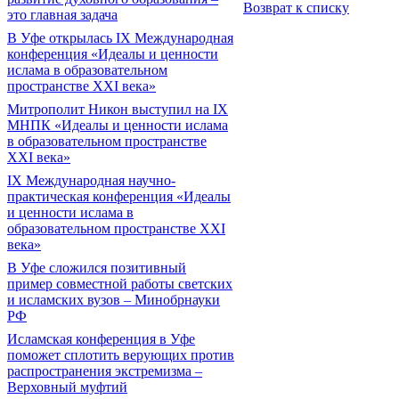
Возврат к списку
это главная задача
В Уфе открылась IX Международная
конференция «Идеалы и ценности
ислама в образовательном
пространстве XXI века»
Митрополит Никон выступил на IX
МНПК «Идеалы и ценности ислама
в образовательном пространстве
XXI века»
IX Международная научно-
практическая конференция «Идеалы
и ценности ислама в
образовательном пространстве XXI
века»
В Уфе сложился позитивный
пример совместной работы светских
и исламских вузов – Минобрнауки
РФ
Исламская конференция в Уфе
поможет сплотить верующих против
распространения экстремизма –
Верховный муфтий