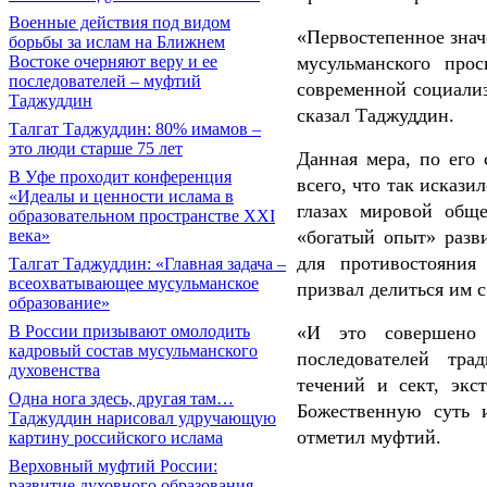
Военные действия под видом
«Первостепенное знач
борьбы за ислам на Ближнем
Востоке очерняют веру и ее
мусульманского про
последователей – муфтий
современной социализ
Таджуддин
сказал Таджуддин.
Талгат Таджуддин: 80% имамов –
это люди старше 75 лет
Данная мера, по его 
В Уфе проходит конференция
всего, что так исказ
«Идеалы и ценности ислама в
глазах мировой обще
образовательном пространстве XXI
века»
«богатый опыт» разви
для противостояния
Талгат Таджуддин: «Главная задача –
всеохватывающее мусульманское
призвал делиться им 
образование»
В России призывают омолодить
«И это совершено 
кадровый состав мусульманского
последователей тра
духовенства
течений и сект, экс
Одна нога здесь, другая там…
Божественную суть 
Таджуддин нарисовал удручающую
отметил муфтий.
картину российского ислама
Верховный муфтий России:
развитие духовного образования –