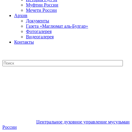
Муфтии России
Мечети России
Архив
Документы
Газета «Маглюмат аль-Булгар»
Фотогалерея
Видеогалерея
Контакты
Центральное духовное управление
мусульман России
Центральное духовное управление мусульман
России