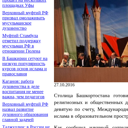
прошел на нескольких
площадках Уфы
Верховный муфтий РФ
призвал омолаживать
мусульманское
духовенство
Муфтий Стамбула
отметил поддержку
мусульман РФ в
отношении Гюлена
В Башкирии сетуют на
низкую популярность
курсов основ ислама и
православия
Каганов: работа
27.10.2016
духовенства в деле
воспитания не менее
Столица Башкортостана готови
важна, чем педагогов
религиозных и общественных де
Верховный муфтий РФ
девятую по счету, Международ
назвал развитие
духовного образования
ислама в образовательном прост
главной задачей
Как сообщил научный сотрудн
Таджуддин: в России не