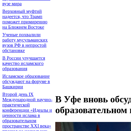
вузе мира
Верховный муфтий
надеется, что Трамп
поможет примирению
на Ближнем Востоке
Ученые похвалили
работу мусульманских
вузов РФ в непростой
обстановке
В России улучшается
качество исламского
образования
Исламское образование
обсуждают на форуме в
Башкирии
Второй день IX
В Уфе вновь обсу
Международной научно-
практической
образовательном 
конференции «Идеалы и
ценности ислама в
образовательном
пространстве XXI века»