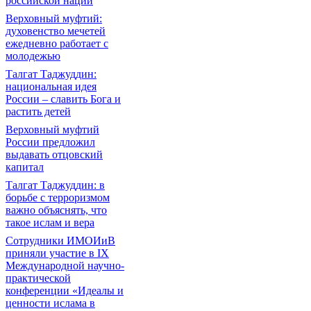
российской нации
Верховный муфтий:
духовенство мечетей
ежедневно работает с
молодежью
Талгат Таджуддин:
национальная идея
России – славить Бога и
растить детей
Верховный муфтий
России предложил
выдавать отцовский
капитал
Талгат Таджуддин: в
борьбе с терроризмом
важно объяснять, что
такое ислам и вера
Сотрудники ИМОИиВ
приняли участие в IX
Международной научно-
практической
конференции «Идеалы и
ценности ислама в