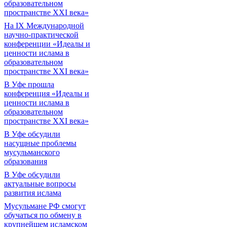
образовательном
пространстве XXI века»
На IX Международной
научно-практической
конференции «Идеалы и
ценности ислама в
образовательном
пространстве XXI века»
В Уфе прошла
конференция «Идеалы и
ценности ислама в
образовательном
пространстве XXI века»
В Уфе обсудили
насущные проблемы
мусульманского
образования
В Уфе обсудили
актуальные вопросы
развития ислама
Мусульмане РФ смогут
обучаться по обмену в
крупнейшем исламском