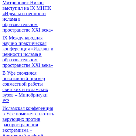
Митрополит Никон
выступил на IX МНПК
«Идеалы и ценности
ислама в
образовательном
пространстве XXI века»
IX Международная
научно-практическая
конференция «Идеалы и
ценности ислама в
образовательном
пространстве XXI века»
В Уфе сложился
позитивный пример
совместной работы
светских и исламских
вузов – Минобрнауки
РФ
Исламская конференция
в Уфе поможет сплотить
верующих против
распространения
экстремизма –
Верховный муфтий