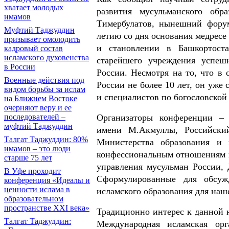
хватает молодых
развития мусульманского о
имамов
Тимербулатов, нынешний форум
Муфтий Таджуддин
летию со дня основания медресе
призывает омолодить
и становлении в Башкортоста
кадровый состав
исламского духовенства
старейшего учреждения успе
в России
России. Несмотря на то, что в 
Военные действия под
России не более 10 лет, он уже
видом борьбы за ислам
и специалистов по богословской
на Ближнем Востоке
очерняют веру и ее
Организаторы конференции – 
последователей –
муфтий Таджуддин
имени М.Акмуллы, Российски
Талгат Таджуддин: 80%
Министерства образования и 
имамов – это люди
конфессиональным отношениям п
старше 75 лет
управления мусульман России, 
В Уфе проходит
Сформулированные для обсуж
конференция «Идеалы и
ценности ислама в
исламского образования для наше
образовательном
пространстве XXI века»
Традиционно интерес к данной 
Талгат Таджуддин:
Международная исламская ор