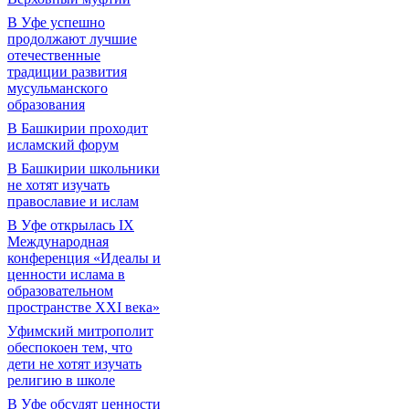
В Уфе успешно
продолжают лучшие
отечественные
традиции развития
мусульманского
образования
В Башкирии проходит
исламский форум
В Башкирии школьники
не хотят изучать
православие и ислам
В Уфе открылась IX
Международная
конференция «Идеалы и
ценности ислама в
образовательном
пространстве XXI века»
Уфимский митрополит
обеспокоен тем, что
дети не хотят изучать
религию в школе
В Уфе обсудят ценности