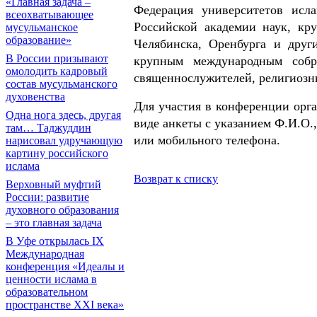
«Главная задача –
Федерация университетов исл
всеохватывающее
Российской академии наук, кру
мусульманское
образование»
Челябинска, Оренбурга и друг
В России призывают
крупным международным собр
омолодить кадровый
священнослужителей, религиозны
состав мусульманского
духовенства
Для участия в конференции орга
Одна нога здесь, другая
виде анкеты с указанием Ф.И.О.
там… Таджуддин
или мобильного телефона.
нарисовал удручающую
картину российского
ислама
Возврат к списку
Верховный муфтий
России: развитие
духовного образования
– это главная задача
В Уфе открылась IX
Международная
конференция «Идеалы и
ценности ислама в
образовательном
пространстве XXI века»