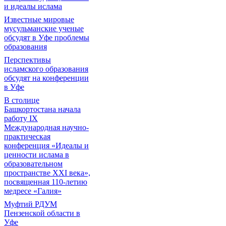
и идеалы ислама
Известные мировые
мусульманские ученые
обсудят в Уфе проблемы
образования
Перспективы
исламского образования
обсудят на конференции
в Уфе
В столице
Башкортостана начала
работу IX
Международная научно-
практическая
конференция «Идеалы и
ценности ислама в
образовательном
пространстве XXI века»,
посвященная 110-летию
медресе «Галия»
Муфтий РДУМ
Пензенской области в
Уфе