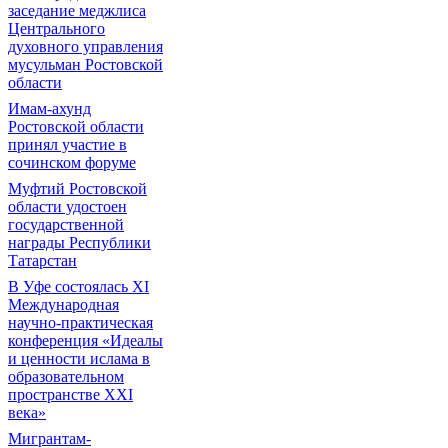
заседание меджлиса
Центрального
духовного управления
мусульман Ростовской
области
Имам-ахунд
Ростовской области
принял участие в
сочинском форуме
Муфтий Ростовской
области удостоен
государственной
награды Республики
Татарстан
В Уфе состоялась XI
Международная
научно-практическая
конференция «Идеалы
и ценности ислама в
образовательном
пространстве XXI
века»
Мигрантам-