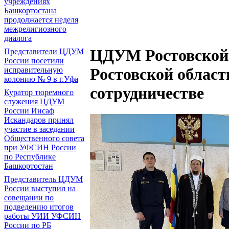
учреждениях
Башкортостана
продолжается неделя
межрелигиозного
диалога
ЦДУМ Ростовской
Представители ЦДУМ
России посетили
Ростовской облас
исправительную
колонию № 9 в г.Уфа
сотрудничестве
Куратор тюремного
служения ЦДУМ
России Инсаф
Искандаров принял
участие в заседании
Общественного совета
при УФСИН России
по Республике
Башкортостан
Представитель ЦДУМ
России выступил на
совещании по
подведению итогов
работы УИИ УФСИН
России по РБ