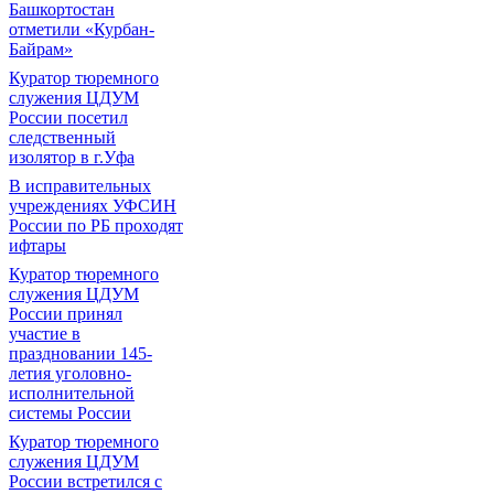
Башкортостан
отметили «Курбан-
Байрам»
Куратор тюремного
служения ЦДУМ
России посетил
следственный
изолятор в г.Уфа
В исправительных
учреждениях УФСИН
России по РБ проходят
ифтары
Куратор тюремного
служения ЦДУМ
России принял
участие в
праздновании 145-
летия уголовно-
исполнительной
системы России
Куратор тюремного
служения ЦДУМ
России встретился с