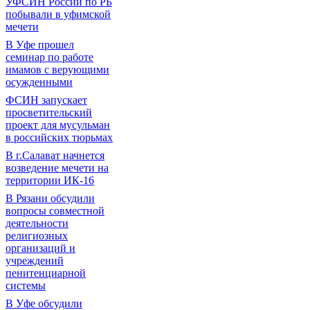
УФСИН России по РБ
побывали в уфимской
мечети
В Уфе прошел
семинар по работе
имамов с верующими
осужденными
ФСИН запускает
просветительский
проект для мусульман
в российских тюрьмах
В г.Салават начнется
возведение мечети на
территории ИК-16
В Рязани обсудили
вопросы совместной
деятельности
религиозных
организаций и
учреждений
пенитенциарной
системы
В Уфе обсудили