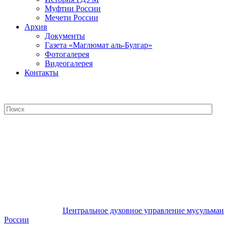
Муфтии России
Мечети России
Архив
Документы
Газета «Маглюмат аль-Булгар»
Фотогалерея
Видеогалерея
Контакты
Центральное духовное управление
мусульман России
Центральное духовное управление мусульман
России