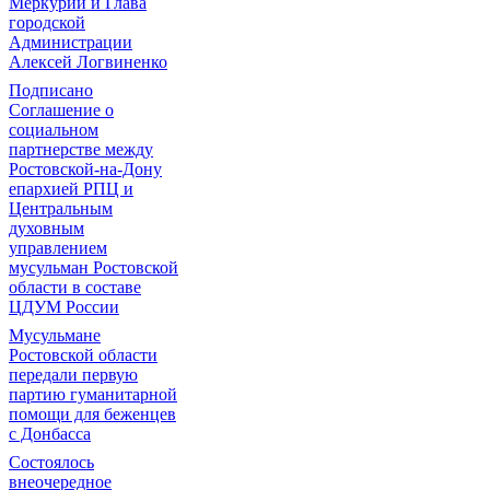
Меркурий и Глава
городской
Администрации
Алексей Логвиненко
Подписано
Соглашение о
социальном
партнерстве между
Ростовской-на-Дону
епархией РПЦ и
Центральным
духовным
управлением
мусульман Ростовской
области в составе
ЦДУМ России
Мусульмане
Ростовской области
передали первую
партию гуманитарной
помощи для беженцев
с Донбасса
Состоялось
внеочередное