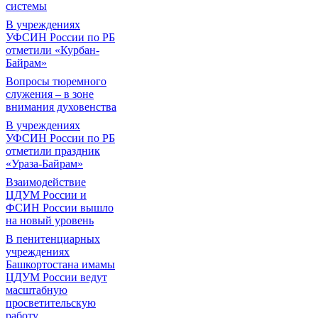
системы
В учреждениях
УФСИН России по РБ
отметили «Курбан-
Байрам»
Вопросы тюремного
служения – в зоне
внимания духовенства
В учреждениях
УФСИН России по РБ
отметили праздник
«Ураза-Байрам»
Взаимодействие
ЦДУМ России и
ФСИН России вышло
на новый уровень
В пенитенциарных
учреждениях
Башкортостана имамы
ЦДУМ России ведут
масштабную
просветительскую
работу