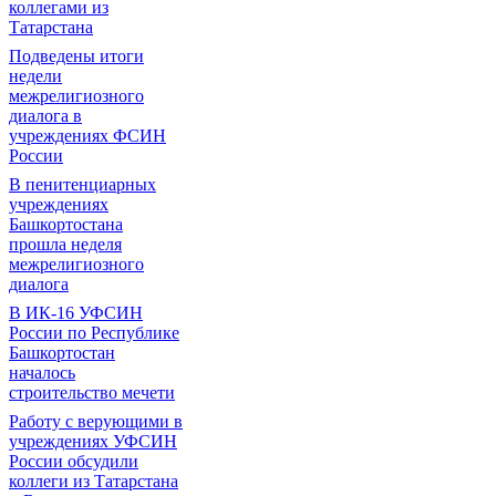
коллегами из
Татарстана
Подведены итоги
недели
межрелигиозного
диалога в
учреждениях ФСИН
России
В пенитенциарных
учреждениях
Башкортостана
прошла неделя
межрелигиозного
диалога
В ИК-16 УФСИН
России по Республике
Башкортостан
началось
строительство мечети
Работу с верующими в
учреждениях УФСИН
России обсудили
коллеги из Татарстана