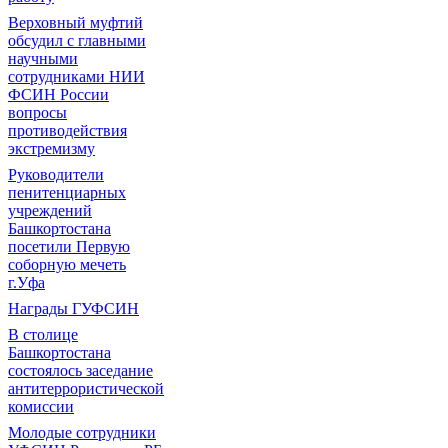
Верховный муфтий
обсудил с главными
научными
сотрудниками НИИ
ФСИН России
вопросы
противодействия
экстремизму
Руководители
пенитенциарных
учреждений
Башкортостана
посетили Первую
соборную мечеть
г.Уфа
Награды ГУФСИН
В столице
Башкортостана
состоялось заседание
антитеррористической
комиссии
Молодые сотрудники