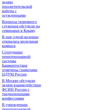
задачи
просветительской
работы с
осужденными
Вопросы тюремного
служения обсудили на
семинарах в Крыму
В еще одной колонии
открылась молельная
комната
Сотрудники
пенитенциарной
системы
Башкортостана
отмечены грамотами
ЦДУМ России
В Москве обсудили
задачи взаимодействия
ФСИН России с
традиционными
конфессиями
В учреждениях
пенитенциарной