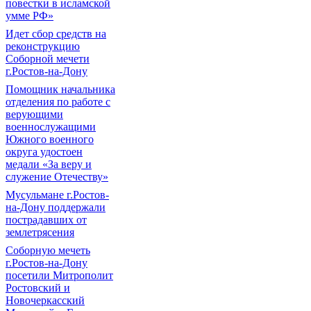
повестки в исламской
умме РФ»
Идет сбор средств на
реконструкцию
Соборной мечети
г.Ростов-на-Дону
Помощник начальника
отделения по работе с
верующими
военнослужащими
Южного военного
округа удостоен
медали «За веру и
служение Отечеству»
Мусульмане г.Ростов-
на-Дону поддержали
пострадавших от
землетрясения
Соборную мечеть
г.Ростов-на-Дону
посетили Митрополит
Ростовский и
Новочеркасский