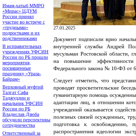
Имам-хатыб ММРО
«Мирас» ЦДУМ
России принял
участие во встрече с
«трудными»
27.01.2025
подростками и их
родственниками
Документ подписали врио началь
внутренней службы Андрей Пол
В исправительных
учреждениях УФСИН
мусульман Ростовской области, 
России по РБ прошли
на повышение эффективности 
мероприятия,
Федерального закона № 10-ФЗ от 
посвященные
празднику «Ураза-
Байрам»
Следует отметить, что предста
Верховный муфтий
проводят просветительские бесед
Талгат Сафа
гуманитарную помощь осужденным
Таджуддин и
адаптации лиц, в отношении кот
начальник УФСИН
России по РБ
учреждений оказывается содейств
Владислав Дзюба
полезных связей осужденных, тру
обсудили перспективы
подготовка к освобождению, п
сотрудничества
распространения идеологии экст
Ответственный за