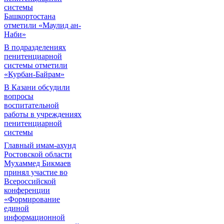
системы
Башкортостана
отметили «Маулид ан-
Наби»
В подразделениях
пенитенциарной
системы отметили
«Курбан-Байрам»
В Казани обсудили
вопросы
воспитательной
работы в учреждениях
пенитенциарной
системы
Главный имам-ахунд
Ростовской области
Мухаммед Бикмаев
принял участие во
Всероссийской
конференции
«Формирование
единой
информационной