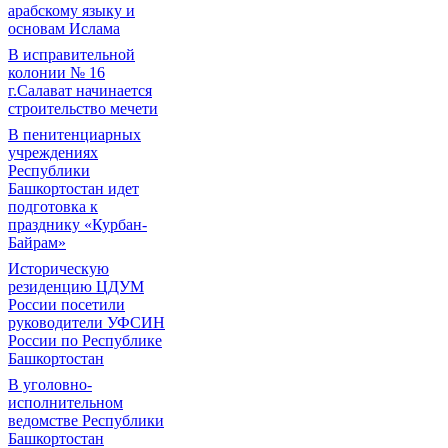
арабскому языку и
основам Ислама
В исправительной
колонии № 16
г.Салават начинается
строительство мечети
В пенитенциарных
учреждениях
Республики
Башкортостан идет
подготовка к
празднику «Курбан-
Байрам»
Историческую
резиденцию ЦДУМ
России посетили
руководители УФСИН
России по Республике
Башкортостан
В уголовно-
исполнительном
ведомстве Республики
Башкортостан