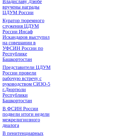
Владиславу Дзюбе
вручены награды
ЦДУМ России
Куратор тюремного
служения ЦДУМ
России Инсаф
Искандаров выступил
на совещании в
УФСИН России по
Республике
Башкортостан
Представители ЦДУМ
России провели
рабочую встречу с
руководством СИЗО-5
г.Дюртюли
Республики
Башкортостан
В ФСИН России
подвели итоги недели
межрелигиозного
диалога
В пенитенциарных