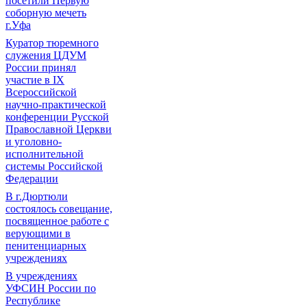
посетили Первую
соборную мечеть
г.Уфа
Куратор тюремного
служения ЦДУМ
России принял
участие в IX
Всероссийской
научно-практической
конференции Русской
Православной Церкви
и уголовно-
исполнительной
системы Российской
Федерации
В г.Дюртюли
состоялось совещание,
посвященное работе с
верующими в
пенитенциарных
учреждениях
В учреждениях
УФСИН России по
Республике