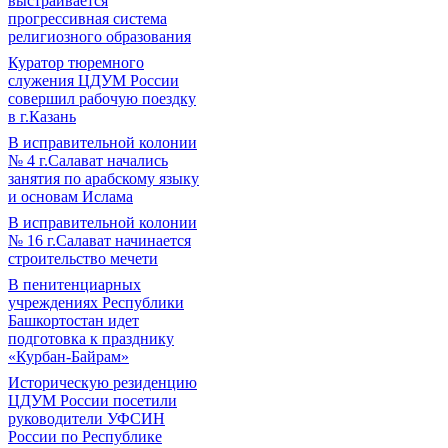
выстраивается
прогрессивная система
религиозного образования
Куратор тюремного
служения ЦДУМ России
совершил рабочую поездку
в г.Казань
В исправительной колонии
№ 4 г.Салават начались
занятия по арабскому языку
и основам Ислама
В исправительной колонии
№ 16 г.Салават начинается
строительство мечети
В пенитенциарных
учреждениях Республики
Башкортостан идет
подготовка к празднику
«Курбан-Байрам»
Историческую резиденцию
ЦДУМ России посетили
руководители УФСИН
России по Республике