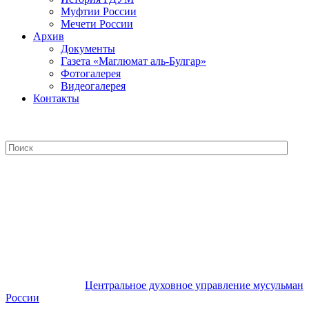
Муфтии России
Мечети России
Архив
Документы
Газета «Маглюмат аль-Булгар»
Фотогалерея
Видеогалерея
Контакты
Центральное духовное управление
мусульман России
Центральное духовное управление мусульман
России