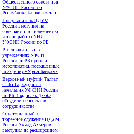
Общественного совета при
УФСИН России по
Республике Башкортостан
Представитель ЦДУМ
России выступил на
совещании по подведению
итогов работы УИИ
УФСИН России по РБ
В исправительных
учреждениях УФСИН
России по РБ прошли
мероприятия, посвященные
празднику «Ураза-Байрам»
Верховный муфтий Талгат
Сафа Таджуддин и
начальник УФСИН России
по РБ Владислав Дзюба
обсудили перспективы
сотрудничества
Ответственный за
тюремное служение ЦДУМ
России Ахмад Ахмеров
выступил на расширенном