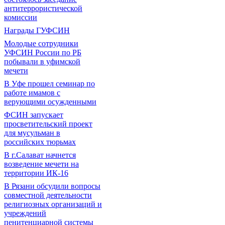
антитеррористической
комиссии
Награды ГУФСИН
Молодые сотрудники
УФСИН России по РБ
побывали в уфимской
мечети
В Уфе прошел семинар по
работе имамов с
верующими осужденными
ФСИН запускает
просветительский проект
для мусульман в
российских тюрьмах
В г.Салават начнется
возведение мечети на
территории ИК-16
В Рязани обсудили вопросы
совместной деятельности
религиозных организаций и
учреждений
пенитенциарной системы