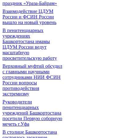
праздник «Ураза-Байрам»
Взаимодействие ЦДУМ
России и ФСИН России
вышло на новый уровень
В пенитенциарных
учреждениях
Башкортостана имамы
ЦДУМ России ведут
масштабную
просветительскую работу
Верховный муфтий обсудил
с главными научными
сотрудниками НИИ ФСИН
России вопросы
противодействия
экстремизму
Руководители
пенитенциарных
учреждений Башкортостана
посетили Первую соборную
мечеть г.Уфа
В столице Башкортостана
состоялось заседание