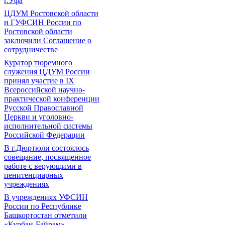
г.Уфа
ЦДУМ Ростовской области
и ГУФСИН России по
Ростовской области
заключили Соглашение о
сотрудничестве
Куратор тюремного
служения ЦДУМ России
принял участие в IX
Всероссийской научно-
практической конференции
Русской Православной
Церкви и уголовно-
исполнительной системы
Российской Федерации
В г.Дюртюли состоялось
совещание, посвященное
работе с верующими в
пенитенциарных
учреждениях
В учреждениях УФСИН
России по Республике
Башкортостан отметили
«Курбан-Байрам»