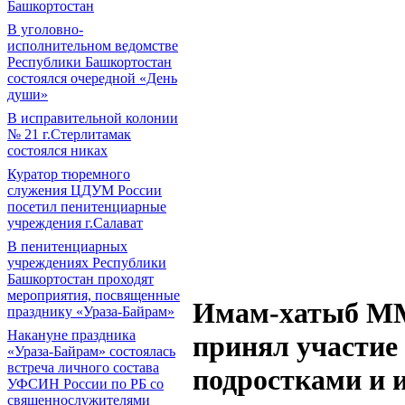
Башкортостан
В уголовно-
исполнительном ведомстве
Республики Башкортостан
состоялся очередной «День
души»
В исправительной колонии
№ 21 г.Стерлитамак
состоялся никах
Куратор тюремного
служения ЦДУМ России
посетил пенитенциарные
учреждения г.Салават
В пенитенциарных
учреждениях Республики
Башкортостан проходят
мероприятия, посвященные
Имам-хатыб М
празднику «Ураза-Байрам»
Накануне праздника
принял участие 
«Ураза-Байрам» состоялась
встреча личного состава
подростками и 
УФСИН России по РБ со
священнослужителями