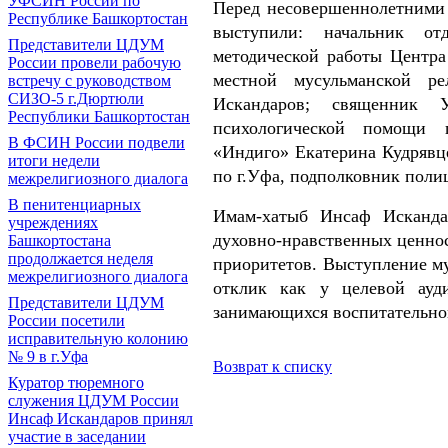
УФСИН России по
Перед несовершеннолетними 
Республике Башкортостан
выступили: начальник от
Представители ЦДУМ
методической работы Центра
России провели рабочую
местной мусульманской р
встречу с руководством
СИЗО-5 г.Дюртюли
Искандаров; священник 
Республики Башкортостан
психологической помощи г
В ФСИН России подвели
«Индиго» Екатерина Кудрявц
итоги недели
по г.Уфа, подполковник поли
межрелигиозного диалога
В пенитенциарных
Имам-хатыб Инсаф Исканда
учреждениях
духовно-нравственных ценнос
Башкортостана
продолжается неделя
приоритетов. Выступление м
межрелигиозного диалога
отклик как у целевой ауд
Представители ЦДУМ
занимающихся воспитательно
России посетили
исправительную колонию
№ 9 в г.Уфа
Возврат к списку
Куратор тюремного
служения ЦДУМ России
Инсаф Искандаров принял
участие в заседании