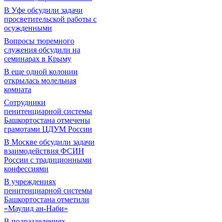
В Уфе обсудили задачи
просветительской работы с
осужденными
Вопросы тюремного
служения обсудили на
семинарах в Крыму
В еще одной колонии
открылась молельная
комната
Сотрудники
пенитенциарной системы
Башкортостана отмечены
грамотами ЦДУМ России
В Москве обсудили задачи
взаимодействия ФСИН
России с традиционными
конфессиями
В учреждениях
пенитенциарной системы
Башкортостана отметили
«Маулид ан-Наби»
В подразделениях