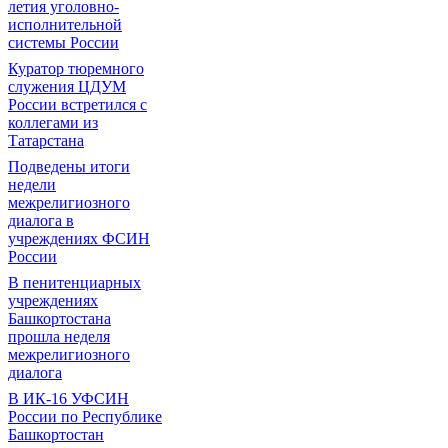
летия уголовно-
исполнительной
системы России
Куратор тюремного
служения ЦДУМ
России встретился с
коллегами из
Татарстана
Подведены итоги
недели
межрелигиозного
диалога в
учреждениях ФСИН
России
В пенитенциарных
учреждениях
Башкортостана
прошла неделя
межрелигиозного
диалога
В ИК-16 УФСИН
России по Республике
Башкортостан