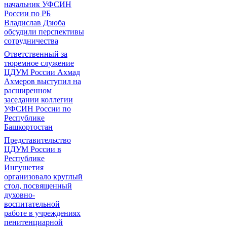
начальник УФСИН
России по РБ
Владислав Дзюба
обсудили перспективы
сотрудничества
Ответственный за
тюремное служение
ЦДУМ России Ахмад
Ахмеров выступил на
расширенном
заседании коллегии
УФСИН России по
Республике
Башкортостан
Представительство
ЦДУМ России в
Республике
Ингушетия
организовало круглый
стол, посвященный
духовно-
воспитательной
работе в учреждениях
пенитенциарной