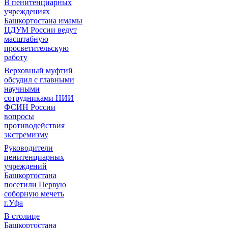
В пенитенциарных
учреждениях
Башкортостана имамы
ЦДУМ России ведут
масштабную
просветительскую
работу
Верховный муфтий
обсудил с главными
научными
сотрудниками НИИ
ФСИН России
вопросы
противодействия
экстремизму
Руководители
пенитенциарных
учреждений
Башкортостана
посетили Первую
соборную мечеть
г.Уфа
В столице
Башкортостана