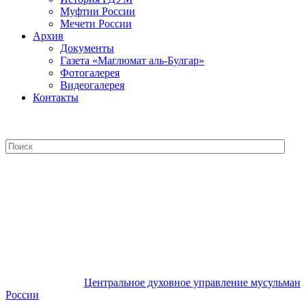
Муфтии России
Мечети России
Архив
Документы
Газета «Маглюмат аль-Булгар»
Фотогалерея
Видеогалерея
Контакты
Центральное духовное управление
мусульман России
Центральное духовное управление мусульман
России