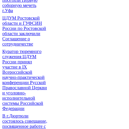
посетили Первую
соборную мечеть
г.Уфа
ЦДУМ Ростовской
области и ГУФСИН
России по Ростовской
области заключили
Соглашение о
сотрудничестве
Куратор тюремного
служения ЦДУМ
России принял
участие в IX
Всероссийской
научно-практической
конференции Русской
Православной Церкви
и уголовно-
исполнительной
системы Российской
Федерации
В г.Дюртюли
состоялось совещание,
посвященное работе с