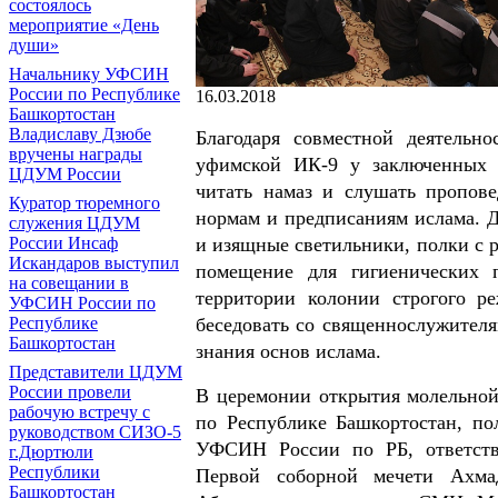
состоялось
мероприятие «День
души»
Начальнику УФСИН
России по Республике
16.03.2018
Башкортостан
Владиславу Дзюбе
Благодаря совместной деятельн
вручены награды
уфимской ИК-9 у заключенных э
ЦДУМ России
читать намаз и слушать пропов
Куратор тюремного
нормам и предписаниям ислама. Д
служения ЦДУМ
России Инсаф
и изящные светильники, полки с 
Искандаров выступил
помещение для гигиенических 
на совещании в
территории колонии строгого р
УФСИН России по
Республике
беседовать со священнослужителя
Башкортостан
знания основ ислама.
Представители ЦДУМ
России провели
В церемонии открытия молельно
рабочую встречу с
по Республике Башкортостан, п
руководством СИЗО-5
УФСИН России по РБ, ответст
г.Дюртюли
Республики
Первой соборной мечети Ахма
Башкортостан