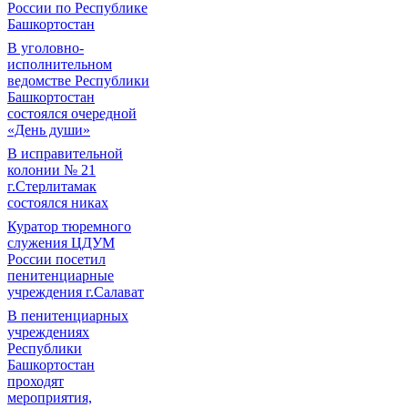
России по Республике
Башкортостан
В уголовно-
исполнительном
ведомстве Республики
Башкортостан
состоялся очередной
«День души»
В исправительной
колонии № 21
г.Стерлитамак
состоялся никах
Куратор тюремного
служения ЦДУМ
России посетил
пенитенциарные
учреждения г.Салават
В пенитенциарных
учреждениях
Республики
Башкортостан
проходят
мероприятия,