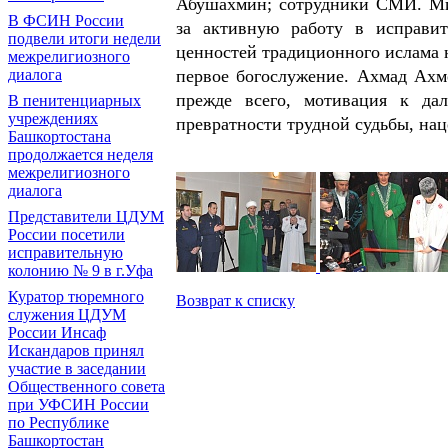
Абушахмин; сотрудники СМИ. Ми
В ФСИН России
за активную работу в исправит
подвели итоги недели
ценностей традиционного ислама 
межрелигиозного
диалога
первое богослужение. Ахмад Ахме
прежде всего, мотивация к да
В пенитенциарных
учреждениях
превратности трудной судьбы, нац
Башкортостана
продолжается неделя
межрелигиозного
диалога
Представители ЦДУМ
России посетили
исправительную
колонию № 9 в г.Уфа
Куратор тюремного
Возврат к списку
служения ЦДУМ
России Инсаф
Искандаров принял
участие в заседании
Общественного совета
при УФСИН России
по Республике
Башкортостан