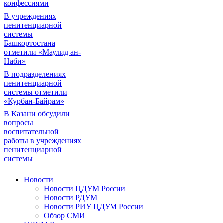
конфессиями
В учреждениях
пенитенциарной
системы
Башкортостана
отметили «Маулид ан-
Наби»
В подразделениях
пенитенциарной
системы отметили
«Курбан-Байрам»
В Казани обсудили
вопросы
воспитательной
работы в учреждениях
пенитенциарной
системы
Новости
Новости ЦДУМ России
Новости РДУМ
Новости РИУ ЦДУМ России
Обзор СМИ