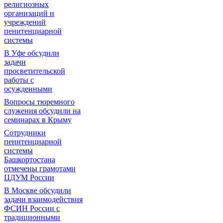
религиозных
организаций и
учреждений
пенитенциарной
системы
В Уфе обсудили
задачи
просветительской
работы с
осужденными
Вопросы тюремного
служения обсудили на
семинарах в Крыму
Сотрудники
пенитенциарной
системы
Башкортостана
отмечены грамотами
ЦДУМ России
В Москве обсудили
задачи взаимодействия
ФСИН России с
традиционными