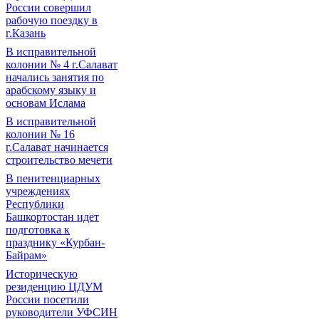
России совершил
рабочую поездку в
г.Казань
В исправительной
колонии № 4 г.Салават
начались занятия по
арабскому языку и
основам Ислама
В исправительной
колонии № 16
г.Салават начинается
строительство мечети
В пенитенциарных
учреждениях
Республики
Башкортостан идет
подготовка к
празднику «Курбан-
Байрам»
Историческую
резиденцию ЦДУМ
России посетили
руководители УФСИН