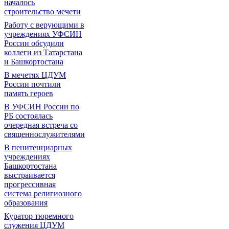
началось
строительство мечети
Работу с верующими в
учреждениях УФСИН
России обсудили
коллеги из Татарстана
и Башкортостана
В мечетях ЦДУМ
России почтили
память героев
В УФСИН России по
РБ состоялась
очередная встреча со
священнослужителями
В пенитенциарных
учреждениях
Башкортостана
выстраивается
прогрессивная
система религиозного
образования
Куратор тюремного
служения ЦДУМ