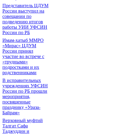
Представитель ЦДУМ
России выступил на
совещании по
подведению итогов
работы УИИ УФСИН
России по РБ
Имам-хатыб ММРО
«Мирас» ЦДУМ
России принял
участие во встрече с
«трудными»
подростками и их
родственниками
В исправительных
учреждениях УФСИН
России по РБ прошли
мероприятия,
посвященные
празднику «Ураза-
Байрам»
Верховный муфтий
Талгат Сафа
Таджуддин и