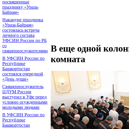
посвященные
празднику «Ураза-
Байрам»
Накануне праздника
«Ураза-Байрам»
состоялась встреча
личного состава
УФСИН России по РБ
со
В еще одной коло
священнослужителями
комната
В УФСИН России по
Республике
Башкортостан
состоялся очередной
«День души»
Священнослужитель
ЦДУМ России
выступил в Уфе перед
условно осужденными
молодыми людьми
В УФСИН России по
Республике
Башкортостан