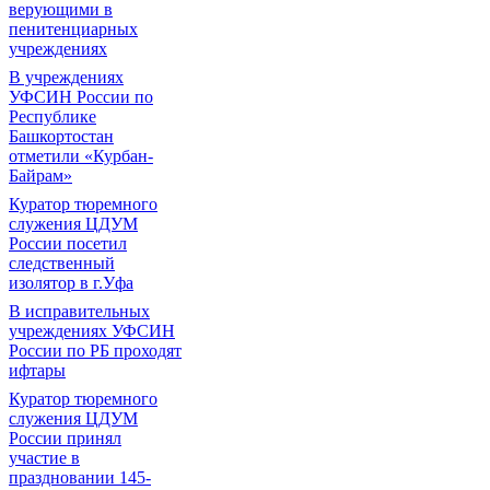
верующими в
пенитенциарных
учреждениях
В учреждениях
УФСИН России по
Республике
Башкортостан
отметили «Курбан-
Байрам»
Куратор тюремного
служения ЦДУМ
России посетил
следственный
изолятор в г.Уфа
В исправительных
учреждениях УФСИН
России по РБ проходят
ифтары
Куратор тюремного
служения ЦДУМ
России принял
участие в
праздновании 145-