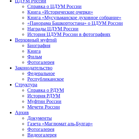
ЦДУМ России
Справка о ЦДУМ России
Книга «Исторические очерки»
Книга «Мусульманское духовное собрание»
«Панорама Башкортостана» о ЦДУМ России
Награды ЦДУМ России
История ЦДУМ России в фотографиях
Верховный муфтий
Биография
Книга
Фильм
Фотогалерея
Законодательство
Федеральное
Республиканское
Структура
Справка о РДУМ
История РДУМ
Муфтии России
Мечети России
Архив
Документы
Газета «Маглюмат аль-Булгар»
Фотогалерея
Видеогалерея