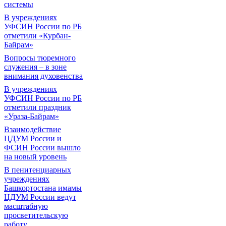
системы
В учреждениях
УФСИН России по РБ
отметили «Курбан-
Байрам»
Вопросы тюремного
служения – в зоне
внимания духовенства
В учреждениях
УФСИН России по РБ
отметили праздник
«Ураза-Байрам»
Взаимодействие
ЦДУМ России и
ФСИН России вышло
на новый уровень
В пенитенциарных
учреждениях
Башкортостана имамы
ЦДУМ России ведут
масштабную
просветительскую
работу