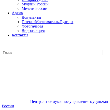
Муфтии России
Мечети России
Архив
Документы
Газета «Маглюмат аль-Булгар»
Фотогалерея
Видеогалерея
Контакты
Центральное духовное управление
мусульман России
Центральное духовное управление мусульман
России