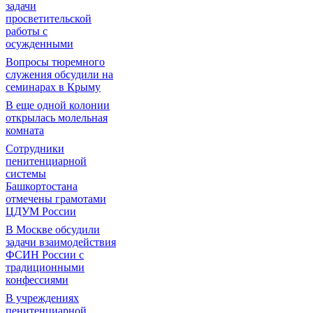
задачи
просветительской
работы с
осужденными
Вопросы тюремного
служения обсудили на
семинарах в Крыму
В еще одной колонии
открылась молельная
комната
Сотрудники
пенитенциарной
системы
Башкортостана
отмечены грамотами
ЦДУМ России
В Москве обсудили
задачи взаимодействия
ФСИН России с
традиционными
конфессиями
В учреждениях
пенитенциарной