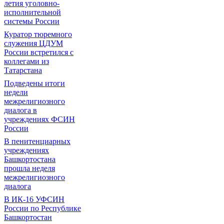
летия уголовно-
исполнительной
системы России
Куратор тюремного
служения ЦДУМ
России встретился с
коллегами из
Татарстана
Подведены итоги
недели
межрелигиозного
диалога в
учреждениях ФСИН
России
В пенитенциарных
учреждениях
Башкортостана
прошла неделя
межрелигиозного
диалога
В ИК-16 УФСИН
России по Республике
Башкортостан