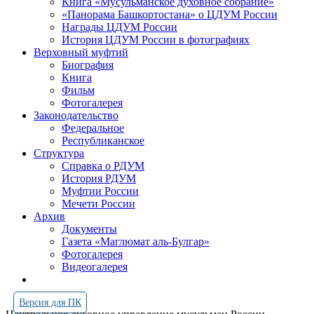
Книга «Мусульманское духовное собрание»
«Панорама Башкортостана» о ЦДУМ России
Награды ЦДУМ России
История ЦДУМ России в фотографиях
Верховный муфтий
Биография
Книга
Фильм
Фотогалерея
Законодательство
Федеральное
Республиканское
Структура
Справка о РДУМ
История РДУМ
Муфтии России
Мечети России
Архив
Документы
Газета «Маглюмат аль-Булгар»
Фотогалерея
Видеогалерея
Версия для ПК