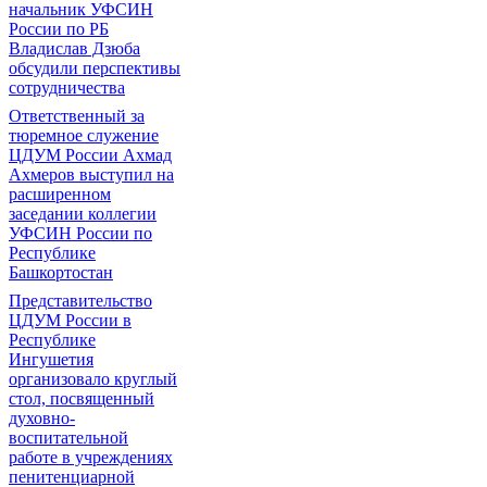
начальник УФСИН
России по РБ
Владислав Дзюба
обсудили перспективы
сотрудничества
Ответственный за
тюремное служение
ЦДУМ России Ахмад
Ахмеров выступил на
расширенном
заседании коллегии
УФСИН России по
Республике
Башкортостан
Представительство
ЦДУМ России в
Республике
Ингушетия
организовало круглый
стол, посвященный
духовно-
воспитательной
работе в учреждениях
пенитенциарной