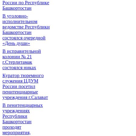
России по Республике
Башкортостан
В уголовно-
исполнительном
ведомстве Республики
Башкортостан
состоялся очередной
«День души»
В исправительной
колонии № 21
г.Стерлитамак
состоялся никах
Куратор тюремного
служения ЦДУМ
России посетил
пенитенциарные
учреждения г.Салават
В пенитенциарных
учреждениях
Республики
Башкортостан
проходят
мероприятия,