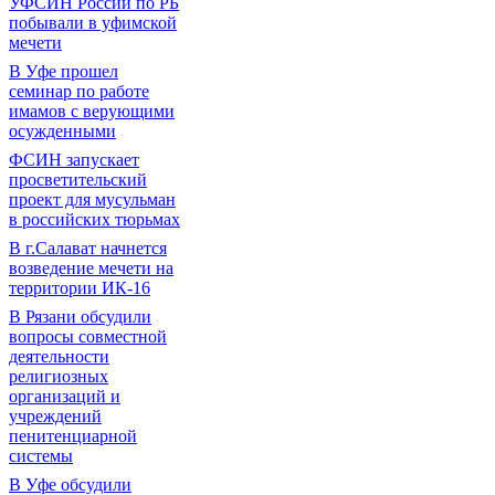
УФСИН России по РБ
побывали в уфимской
мечети
В Уфе прошел
семинар по работе
имамов с верующими
осужденными
ФСИН запускает
просветительский
проект для мусульман
в российских тюрьмах
В г.Салават начнется
возведение мечети на
территории ИК-16
В Рязани обсудили
вопросы совместной
деятельности
религиозных
организаций и
учреждений
пенитенциарной
системы
В Уфе обсудили