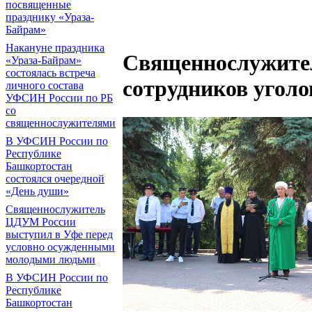
посвященные
празднику «Ураза-
Байрам»
Накануне праздника
Священнослужите
«Ураза-Байрам»
состоялась встреча
сотрудников угол
личного состава
УФСИН России по РБ
со
священнослужителями
В УФСИН России по
Республике
Башкортостан
состоялся очередной
«День души»
Священнослужитель
ЦДУМ России
выступил в Уфе перед
условно осужденными
молодыми людьми
В УФСИН России по
Республике
Башкортостан