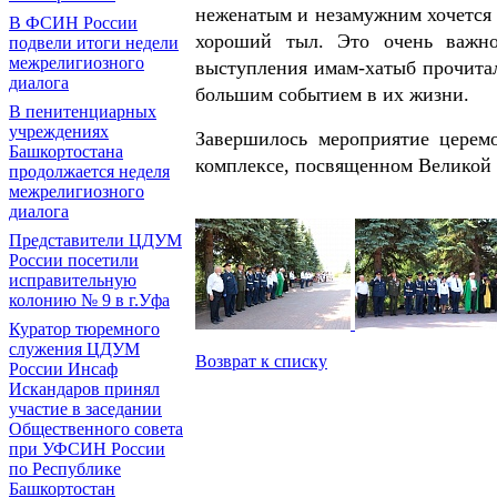
неженатым и незамужним хочется 
В ФСИН России
хороший тыл. Это очень важн
подвели итоги недели
межрелигиозного
выступления имам-хатыб прочитал
диалога
большим событием в их жизни.
В пенитенциарных
учреждениях
Завершилось мероприятие церем
Башкортостана
комплексе, посвященном Великой 
продолжается неделя
межрелигиозного
диалога
Представители ЦДУМ
России посетили
исправительную
колонию № 9 в г.Уфа
Куратор тюремного
служения ЦДУМ
Возврат к списку
России Инсаф
Искандаров принял
участие в заседании
Общественного совета
при УФСИН России
по Республике
Башкортостан