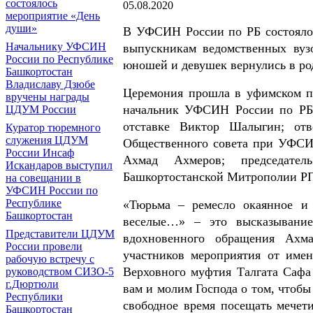
состоялось
05.08.2020
мероприятие «День
души»
В УФСИН России по РБ состояло
Начальнику УФСИН
выпускникам ведомственных вуз
России по Республике
юношей и девушек вернулись в ро
Башкортостан
Владиславу Дзюбе
Церемония прошла в уфимском п
вручены награды
начальник УФСИН России по РБ 
ЦДУМ России
отставке Виктор Шалыгин; от
Куратор тюремного
служения ЦДУМ
Общественного совета при УФСИ
России Инсаф
Ахмад Ахмеров; председате
Искандаров выступил
Башкортостанской Митрополии РП
на совещании в
УФСИН России по
Республике
«Тюрьма – ремесло окаянное и
Башкортостан
веселые…» – это высказывание
Представители ЦДУМ
вдохновенного обращения Ахма
России провели
участников мероприятия от име
рабочую встречу с
Верховного муфтия Талгата Сафа 
руководством СИЗО-5
г.Дюртюли
вам и молим Господа о том, чтобы
Республики
свободное время посещать мечет
Башкортостан