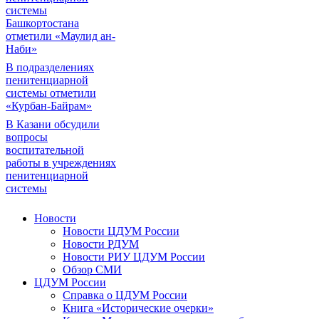
системы
Башкортостана
отметили «Маулид ан-
Наби»
В подразделениях
пенитенциарной
системы отметили
«Курбан-Байрам»
В Казани обсудили
вопросы
воспитательной
работы в учреждениях
пенитенциарной
системы
Новости
Новости ЦДУМ России
Новости РДУМ
Новости РИУ ЦДУМ России
Обзор СМИ
ЦДУМ России
Справка о ЦДУМ России
Книга «Исторические очерки»