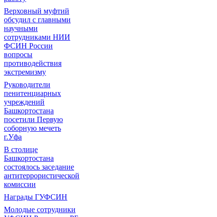
Верховный муфтий
обсудил с главными
научными
сотрудниками НИИ
ФСИН России
вопросы
противодействия
экстремизму
Руководители
пенитенциарных
учреждений
Башкортостана
посетили Первую
соборную мечеть
г.Уфа
В столице
Башкортостана
состоялось заседание
антитеррористической
комиссии
Награды ГУФСИН
Молодые сотрудники