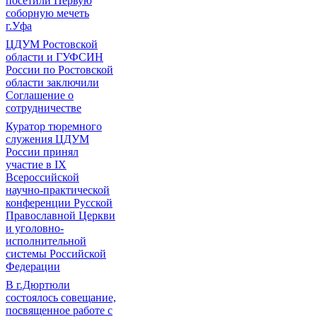
посетили Первую
соборную мечеть
г.Уфа
ЦДУМ Ростовской
области и ГУФСИН
России по Ростовской
области заключили
Соглашение о
сотрудничестве
Куратор тюремного
служения ЦДУМ
России принял
участие в IX
Всероссийской
научно-практической
конференции Русской
Православной Церкви
и уголовно-
исполнительной
системы Российской
Федерации
В г.Дюртюли
состоялось совещание,
посвященное работе с