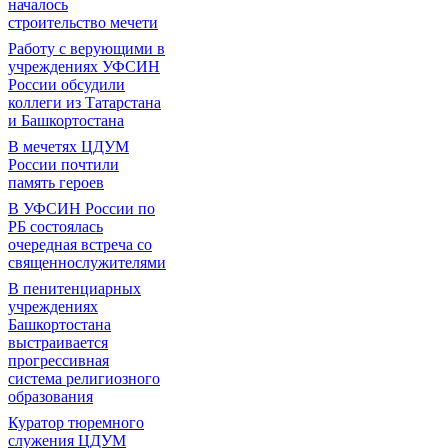
началось
строительство мечети
Работу с верующими в
учреждениях УФСИН
России обсудили
коллеги из Татарстана
и Башкортостана
В мечетях ЦДУМ
России почтили
память героев
В УФСИН России по
РБ состоялась
очередная встреча со
священнослужителями
В пенитенциарных
учреждениях
Башкортостана
выстраивается
прогрессивная
система религиозного
образования
Куратор тюремного
служения ЦДУМ