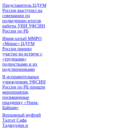
Представитель ЦДУМ
России выступил на
совещании по
подведению итогов
работы УИИ УФСИН
России по РБ
Имам-хатыб ММРО
«Мирас» ЦДУМ
России принял
участие во встрече с
«трудными»
подростками и их
родственниками
В исправительных
учреждениях УФСИН
России по РБ прошли
мероприятия,
посвященные
празднику «Ураза-
Байрам»
Верховный муфтий
Талгат Сафа
Таджуддин и