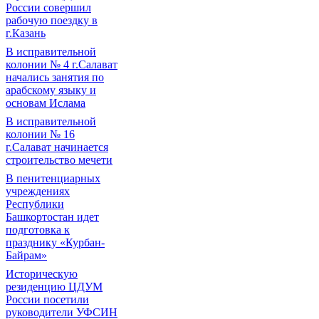
России совершил
рабочую поездку в
г.Казань
В исправительной
колонии № 4 г.Салават
начались занятия по
арабскому языку и
основам Ислама
В исправительной
колонии № 16
г.Салават начинается
строительство мечети
В пенитенциарных
учреждениях
Республики
Башкортостан идет
подготовка к
празднику «Курбан-
Байрам»
Историческую
резиденцию ЦДУМ
России посетили
руководители УФСИН