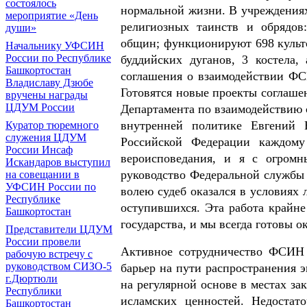
состоялось
нормальной жизни. В учреждениях
мероприятие «День
религиозных таинств и обрядов
души»
общин; функционируют 698 культо
Начальнику УФСИН
России по Республике
буддийских дуганов, 3 костела
Башкортостан
соглашения о взаимодействии Ф
Владиславу Дзюбе
Готовятся новые проекты соглаш
вручены награды
ЦДУМ России
Департамента по взаимодействию 
внутренней политике Евгений 
Куратор тюремного
служения ЦДУМ
Российской Федерации каждому
России Инсаф
вероисповедания, и я с огром
Искандаров выступил
руководство Федеральной службы 
на совещании в
УФСИН России по
волею судеб оказался в условиях
Республике
оступившихся. Эта работа крайне
Башкортостан
государства, и мы всегда готовы о
Представители ЦДУМ
России провели
Активное сотрудничество ФСИН 
рабочую встречу с
руководством СИЗО-5
барьер на пути распространения 
г.Дюртюли
на регулярной основе в местах з
Республики
исламских ценностей. Недостат
Башкортостан