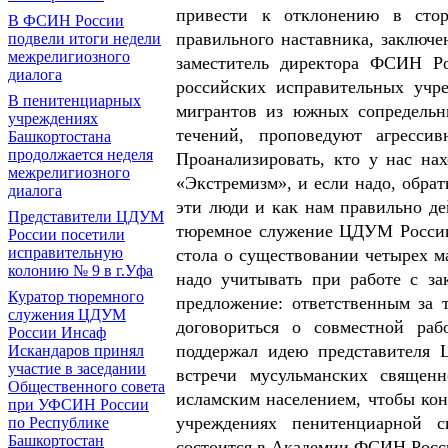
привести к отклонению в стор
В ФСИН России
правильного наставника, заключ
подвели итоги недели
межрелигиозного
заместитель директора ФСИН Р
диалога
российских исправительных учр
В пенитенциарных
мигрантов из южных сопредельн
учреждениях
течений, проповедуют агресс
Башкортостана
продолжается неделя
Проанализировать, кто у нас на
межрелигиозного
«Экстремизм», и если надо, обра
диалога
эти люди и как нам правильно де
Представители ЦДУМ
тюремное служение ЦДУМ России
России посетили
исправительную
стола о существовании четырех м
колонию № 9 в г.Уфа
надо учитывать при работе с з
Куратор тюремного
предложение: ответственным за
служения ЦДУМ
договориться о совместной ра
России Инсаф
поддержал идею представителя 
Искандаров принял
участие в заседании
встречи мусульманских священ
Общественного совета
исламским населением, чтобы ко
при УФСИН России
учреждениях пенитенциарной с
по Республике
Башкортостан
состоится в Академии ФСИН Росси