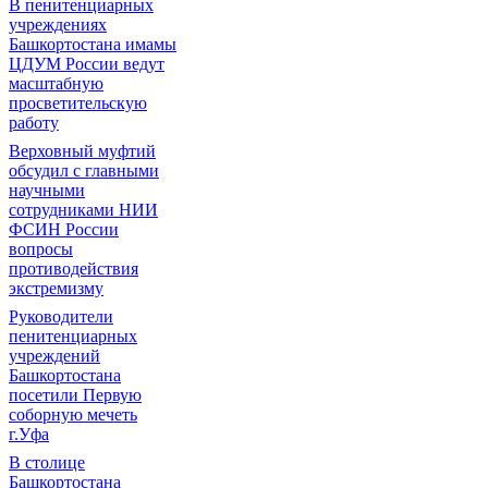
В пенитенциарных
учреждениях
Башкортостана имамы
ЦДУМ России ведут
масштабную
просветительскую
работу
Верховный муфтий
обсудил с главными
научными
сотрудниками НИИ
ФСИН России
вопросы
противодействия
экстремизму
Руководители
пенитенциарных
учреждений
Башкортостана
посетили Первую
соборную мечеть
г.Уфа
В столице
Башкортостана