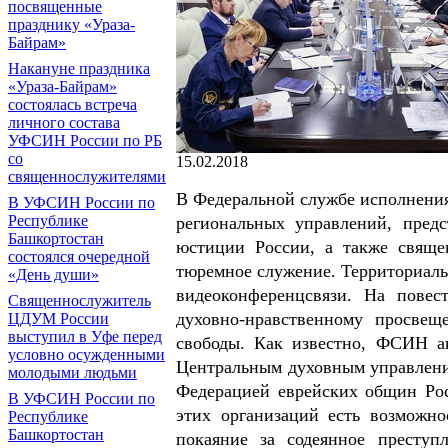
посвященные
празднику «Ураза-
Байрам»
Накануне праздника
«Ураза-Байрам»
состоялась встреча
личного состава
УФСИН России по РБ
со
15.02.2018
священнослужителями
В Федеральной службе исполнения
В УФСИН России по
Республике
региональных управлений, пред
Башкортостан
юстиции России, а также свяще
состоялся очередной
тюремное служение. Территориал
«День души»
видеоконференцсвязи. На повес
Священнослужитель
духовно-нравственному просве
ЦДУМ России
выступил в Уфе перед
свободы. Как известно, ФСИН а
условно осужденными
Центральным духовным управлени
молодыми людьми
Федерацией еврейских общин Рос
В УФСИН России по
этих организаций есть возможн
Республике
Башкортостан
покаяние за содеянное преступ