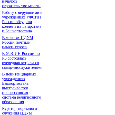
началось
строительство мечети
Работу с верующими в
учреждениях УФСИН
России обсудили
коллеги из Татарстана
и Башкортостана
В мечетях ЦДУМ
России почтили
память героев
В УФСИН России по
РБ состоялась
очередная встреча со
священнослужителями
В пенитенциарных
учреждениях
Башкортостана
выстраивается
прогрессивная
система религиозного
образования
Куратор тюремного
служения ЦДУМ