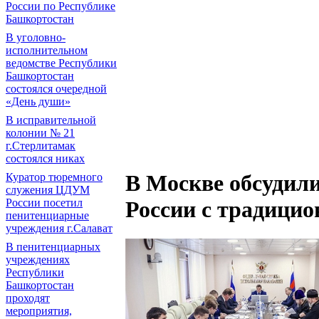
России по Республике
Башкортостан
В уголовно-
исполнительном
ведомстве Республики
Башкортостан
состоялся очередной
«День души»
В исправительной
колонии № 21
г.Стерлитамак
состоялся никах
В Москве обсудил
Куратор тюремного
служения ЦДУМ
России посетил
России с традици
пенитенциарные
учреждения г.Салават
В пенитенциарных
учреждениях
Республики
Башкортостан
проходят
мероприятия,