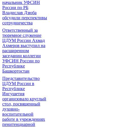
начальник УФСИН
России по РБ
Владислав Дзюба
обсудили перспективы
сотрудничества
Ответственный за
тюремное служение
ЦДУМ России Ахмад
Ахмеров выступил на
расширенном
заседании коллегии
УФСИН России по
Республике
Башкортостан
Представительство
ЦДУМ России в
Республике
Ингушетия
организовало круглый
стол, посвященный
духовно-
воспитательной
работе в учреждениях
пенитенциарной