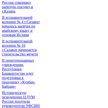
России совершил
рабочую поездку в
г.Казань
В исправительной
колонии № 4 г.Салават
начались занятия по
арабскому языку и
основам Ислама
В исправительной
колонии № 16
г.Салават начинается
строительство мечети
В пенитенциарных
учреждениях
Республики
Башкортостан идет
подготовка к
празднику «Курбан-
Байрам»
Историческую
резиденцию ЦДУМ
России посетили
руководители УФСИН