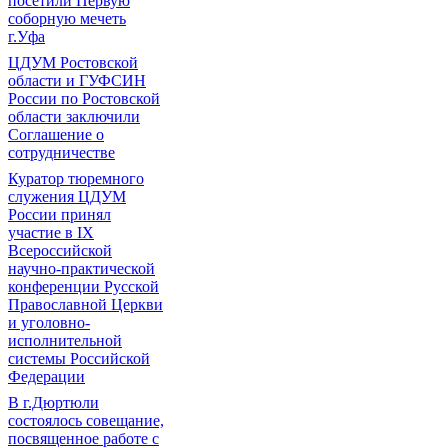
посетили Первую
соборную мечеть
г.Уфа
ЦДУМ Ростовской
области и ГУФСИН
России по Ростовской
области заключили
Соглашение о
сотрудничестве
Куратор тюремного
служения ЦДУМ
России принял
участие в IX
Всероссийской
научно-практической
конференции Русской
Православной Церкви
и уголовно-
исполнительной
системы Российской
Федерации
В г.Дюртюли
состоялось совещание,
посвященное работе с