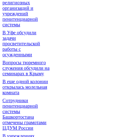
религиозных
организаций и
учреждений
пенитенциарной
системы
В Уфе обсудили
задачи
просветительской
работы с
осужденными
Вопросы тюремного
служения обсудили на
семинарах в Крыму
В еще одной колонии
открылась молельная
комната
Сотрудники
пенитенциарной
системы
Башкортостана
отмечены грамотами
ЦДУМ России
В учреждениях