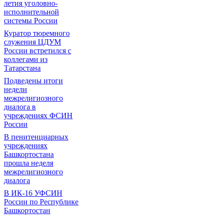
летия уголовно-
исполнительной
системы России
Куратор тюремного
служения ЦДУМ
России встретился с
коллегами из
Татарстана
Подведены итоги
недели
межрелигиозного
диалога в
учреждениях ФСИН
России
В пенитенциарных
учреждениях
Башкортостана
прошла неделя
межрелигиозного
диалога
В ИК-16 УФСИН
России по Республике
Башкортостан