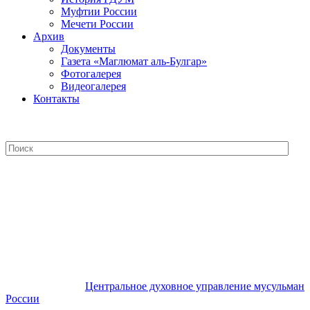
Муфтии России
Мечети России
Архив
Документы
Газета «Маглюмат аль-Булгар»
Фотогалерея
Видеогалерея
Контакты
Центральное духовное управление
мусульман России
Центральное духовное управление мусульман
России