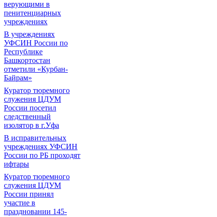
верующими в
пенитенциарных
учреждениях
В учреждениях
УФСИН России по
Республике
Башкортостан
отметили «Курбан-
Байрам»
Куратор тюремного
служения ЦДУМ
России посетил
следственный
изолятор в г.Уфа
В исправительных
учреждениях УФСИН
России по РБ проходят
ифтары
Куратор тюремного
служения ЦДУМ
России принял
участие в
праздновании 145-