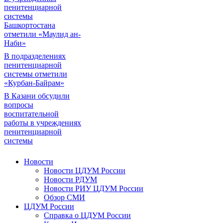
пенитенциарной
системы
Башкортостана
отметили «Маулид ан-
Наби»
В подразделениях
пенитенциарной
системы отметили
«Курбан-Байрам»
В Казани обсудили
вопросы
воспитательной
работы в учреждениях
пенитенциарной
системы
Новости
Новости ЦДУМ России
Новости РДУМ
Новости РИУ ЦДУМ России
Обзор СМИ
ЦДУМ России
Справка о ЦДУМ России