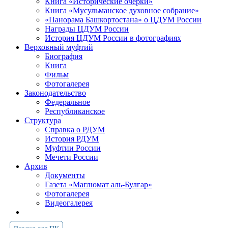
Книга «Исторические очерки»
Книга «Мусульманское духовное собрание»
«Панорама Башкортостана» о ЦДУМ России
Награды ЦДУМ России
История ЦДУМ России в фотографиях
Верховный муфтий
Биография
Книга
Фильм
Фотогалерея
Законодательство
Федеральное
Республиканское
Структура
Справка о РДУМ
История РДУМ
Муфтии России
Мечети России
Архив
Документы
Газета «Маглюмат аль-Булгар»
Фотогалерея
Видеогалерея