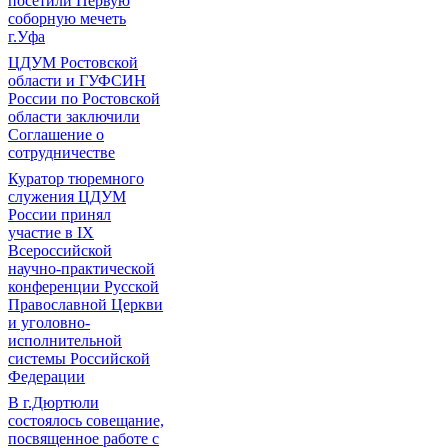
посетили Первую
соборную мечеть
г.Уфа
ЦДУМ Ростовской
области и ГУФСИН
России по Ростовской
области заключили
Соглашение о
сотрудничестве
Куратор тюремного
служения ЦДУМ
России принял
участие в IX
Всероссийской
научно-практической
конференции Русской
Православной Церкви
и уголовно-
исполнительной
системы Российской
Федерации
В г.Дюртюли
состоялось совещание,
посвященное работе с