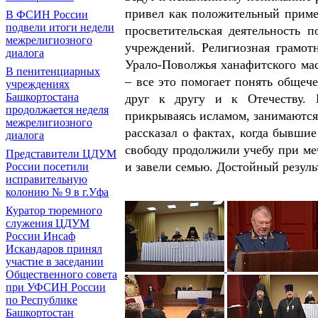
привел как положительный пример
В ФСИН России
подвели итоги недели
просветительская деятельность 
межрелигиозного
учреждений. Религиозная грамот
диалога
Урало-Поволжья ханафитского мас
В пенитенциарных
– все это помогает понять общеч
учреждениях
Башкортостана
друг к другу и к Отечеству. 
продолжается неделя
прикрываясь исламом, занимаются
межрелигиозного
рассказал о фактах, когда бывши
диалога
свободу продолжили учебу при ме
Представители ЦДУМ
и завели семью. Достойный резул
России посетили
исправительную
колонию № 9 в г.Уфа
Куратор тюремного
служения ЦДУМ
России Инсаф
Искандаров принял
участие в заседании
Общественного совета
при УФСИН России
по Республике
Башкортостан