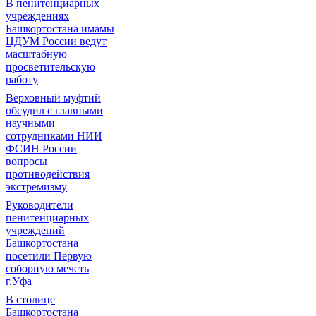
В пенитенциарных
учреждениях
Башкортостана имамы
ЦДУМ России ведут
масштабную
просветительскую
работу
Верховный муфтий
обсудил с главными
научными
сотрудниками НИИ
ФСИН России
вопросы
противодействия
экстремизму
Руководители
пенитенциарных
учреждений
Башкортостана
посетили Первую
соборную мечеть
г.Уфа
В столице
Башкортостана