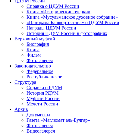
ЦДУМ России
Справка о ЦДУМ России
Книга «Исторические очерки»
Книга «Мусульманское духовное собрание»
«Панорама Башкортостана» о ЦДУМ России
Награды ЦДУМ России
История ЦДУМ России в фотографиях
Верховный муфтий
Биография
Книга
Фильм
Фотогалерея
Законодательство
Федеральное
Республиканское
Структура
Справка о РДУМ
История РДУМ
Муфтии России
Мечети России
Архив
Документы
Газета «Маглюмат аль-Булгар»
Фотогалерея
Видеогалерея