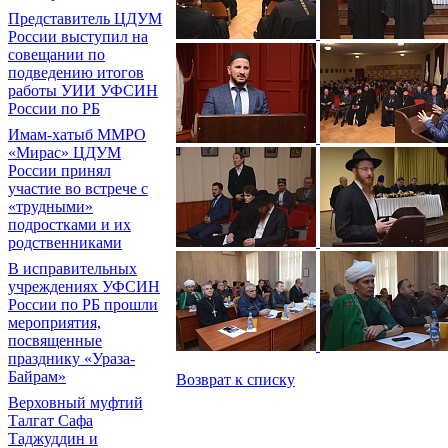
Представитель ЦДУМ
России выступил на
совещании по
подведению итогов
работы УИИ УФСИН
России по РБ
Имам-хатыб ММРО
«Мирас» ЦДУМ
России принял
участие во встрече с
«трудными»
подростками и их
родственниками
В исправительных
учреждениях УФСИН
России по РБ прошли
мероприятия,
посвященные
празднику «Ураза-
Байрам»
Возврат к списку
Верховный муфтий
Талгат Сафа
Таджуддин и