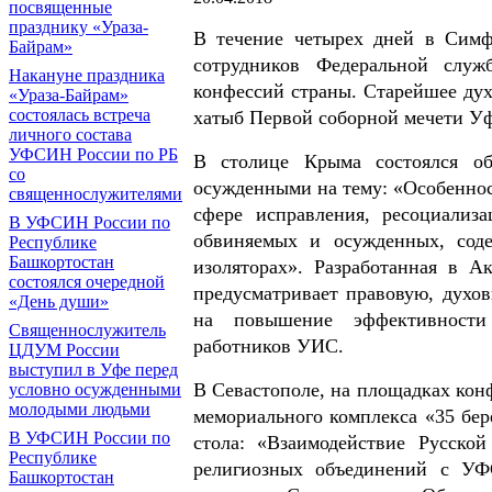
посвященные
празднику «Ураза-
В течение четырех дней в Симф
Байрам»
сотрудников Федеральной служ
Накануне праздника
конфессий страны. Старейшее дух
«Ураза-Байрам»
состоялась встреча
хатыб Первой cоборной мечети У
личного состава
УФСИН России по РБ
В столице Крыма состоялся о
со
осужденными на тему: «Особеннос
священнослужителями
сфере исправления, ресоциализ
В УФСИН России по
обвиняемых и осужденных, сод
Республике
Башкортостан
изоляторах». Разработанная в 
состоялся очередной
предусматривает правовую, духов
«День души»
на повышение эффективности
Священнослужитель
работников УИС.
ЦДУМ России
выступил в Уфе перед
В Севастополе, на площадках конф
условно осужденными
молодыми людьми
мемориального комплекса «35 бер
В УФСИН России по
стола: «Взаимодействие Русск
Республике
религиозных объединений с УФ
Башкортостан