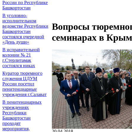
России по Республике
Башкортостан
В уголовно-
исполнительном
Вопросы тюремног
ведомстве Республики
Башкортостан
семинарах в Крым
состоялся очередной
«День души»
В исправительной
колонии № 21
г.Стерлитамак
состоялся никах
Куратор тюремного
служения ЦДУМ
России посетил
пенитенциарные
учреждения г.Салават
В пенитенциарных
учреждениях
Республики
Башкортостан
проходят
мероприятия,
20.04.2018