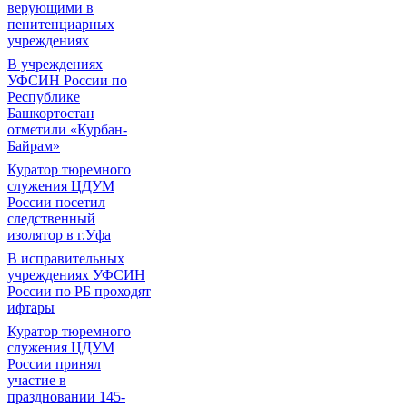
верующими в
пенитенциарных
учреждениях
В учреждениях
УФСИН России по
Республике
Башкортостан
отметили «Курбан-
Байрам»
Куратор тюремного
служения ЦДУМ
России посетил
следственный
изолятор в г.Уфа
В исправительных
учреждениях УФСИН
России по РБ проходят
ифтары
Куратор тюремного
служения ЦДУМ
России принял
участие в
праздновании 145-