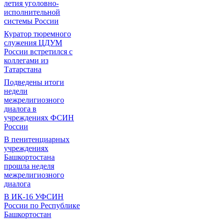
летия уголовно-
исполнительной
системы России
Куратор тюремного
служения ЦДУМ
России встретился с
коллегами из
Татарстана
Подведены итоги
недели
межрелигиозного
диалога в
учреждениях ФСИН
России
В пенитенциарных
учреждениях
Башкортостана
прошла неделя
межрелигиозного
диалога
В ИК-16 УФСИН
России по Республике
Башкортостан