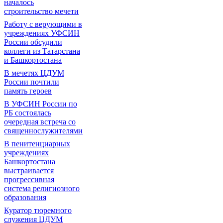
началось
строительство мечети
Работу с верующими в
учреждениях УФСИН
России обсудили
коллеги из Татарстана
и Башкортостана
В мечетях ЦДУМ
России почтили
память героев
В УФСИН России по
РБ состоялась
очередная встреча со
священнослужителями
В пенитенциарных
учреждениях
Башкортостана
выстраивается
прогрессивная
система религиозного
образования
Куратор тюремного
служения ЦДУМ