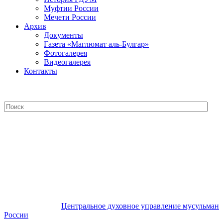
Муфтии России
Мечети России
Архив
Документы
Газета «Маглюмат аль-Булгар»
Фотогалерея
Видеогалерея
Контакты
Центральное духовное управление
мусульман России
Центральное духовное управление мусульман
России