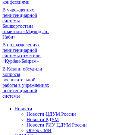
конфессиями
В учреждениях
пенитенциарной
системы
Башкортостана
отметили «Маулид ан-
Наби»
В подразделениях
пенитенциарной
системы отметили
«Курбан-Байрам»
В Казани обсудили
вопросы
воспитательной
работы в учреждениях
пенитенциарной
системы
Новости
Новости ЦДУМ России
Новости РДУМ
Новости РИУ ЦДУМ России
Обзор СМИ