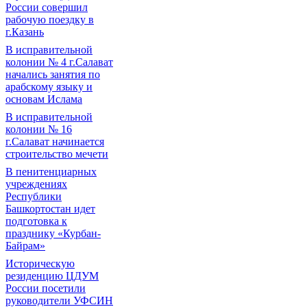
России совершил
рабочую поездку в
г.Казань
В исправительной
колонии № 4 г.Салават
начались занятия по
арабскому языку и
основам Ислама
В исправительной
колонии № 16
г.Салават начинается
строительство мечети
В пенитенциарных
учреждениях
Республики
Башкортостан идет
подготовка к
празднику «Курбан-
Байрам»
Историческую
резиденцию ЦДУМ
России посетили
руководители УФСИН