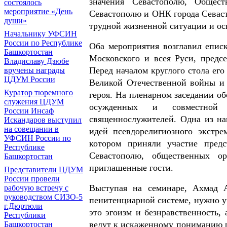
значения Севастополю, Обще
состоялось
мероприятие «День
Севастополю и ОНК города Севаст
души»
трудной жизненной ситуации и ос
Начальнику УФСИН
России по Республике
Оба мероприятия возглавил епис
Башкортостан
Московского и всея Руси, пред
Владиславу Дзюбе
Перед началом круглого стола ег
вручены награды
ЦДУМ России
Великой Отечественной войны и 
Куратор тюремного
героя. На пленарном заседании о
служения ЦДУМ
осужденных и совместной 
России Инсаф
священнослужителей. Одна из на
Искандаров выступил
на совещании в
идей псевдорелигиозного экстр
УФСИН России по
котором приняли участие пре
Республике
Севастополю, общественных ор
Башкортостан
приглашенные гости.
Представители ЦДУМ
России провели
Выступая на семинаре, Ахмад А
рабочую встречу с
руководством СИЗО-5
пенитенциарной системе, нужно уч
г.Дюртюли
это эгоизм и безнравственность,
Республики
ведут к искаженному пониманию 
Башкортостан