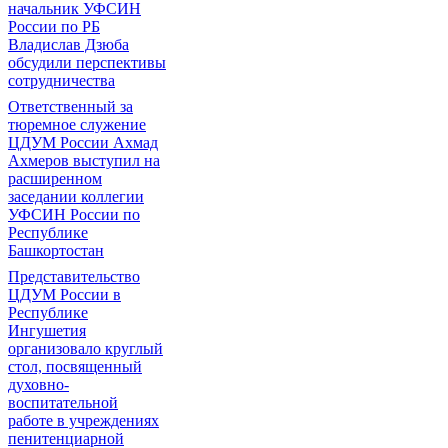
начальник УФСИН
России по РБ
Владислав Дзюба
обсудили перспективы
сотрудничества
Ответственный за
тюремное служение
ЦДУМ России Ахмад
Ахмеров выступил на
расширенном
заседании коллегии
УФСИН России по
Республике
Башкортостан
Представительство
ЦДУМ России в
Республике
Ингушетия
организовало круглый
стол, посвященный
духовно-
воспитательной
работе в учреждениях
пенитенциарной