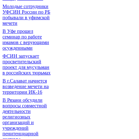
Молодые сотрудники
УФСИН России по РБ
побывали в уфимской
мечети
В Уфе прошел
семинар по работе
имамов с верующими
осужденными
ФСИН запускает
просветительский
проект для мусульман
в российских тюрьмах
В г.Салават начнется
возведение мечети на
территории ИК-16
В Рязани обсудили
вопросы совместной
деятельности
религиозных
организаций и
учреждений
пенитенциарной