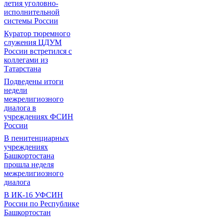
летия уголовно-
исполнительной
системы России
Куратор тюремного
служения ЦДУМ
России встретился с
коллегами из
Татарстана
Подведены итоги
недели
межрелигиозного
диалога в
учреждениях ФСИН
России
В пенитенциарных
учреждениях
Башкортостана
прошла неделя
межрелигиозного
диалога
В ИК-16 УФСИН
России по Республике
Башкортостан