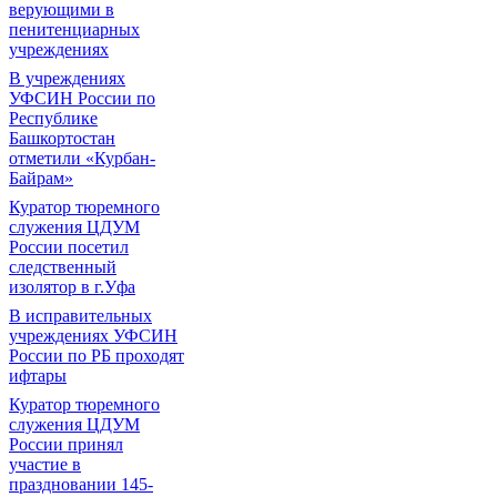
верующими в
пенитенциарных
учреждениях
В учреждениях
УФСИН России по
Республике
Башкортостан
отметили «Курбан-
Байрам»
Куратор тюремного
служения ЦДУМ
России посетил
следственный
изолятор в г.Уфа
В исправительных
учреждениях УФСИН
России по РБ проходят
ифтары
Куратор тюремного
служения ЦДУМ
России принял
участие в
праздновании 145-