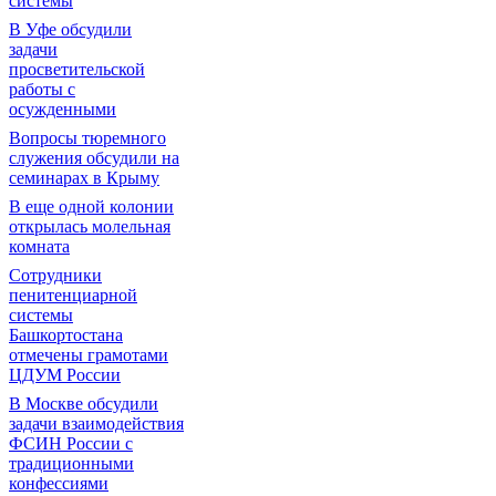
системы
В Уфе обсудили
задачи
просветительской
работы с
осужденными
Вопросы тюремного
служения обсудили на
семинарах в Крыму
В еще одной колонии
открылась молельная
комната
Сотрудники
пенитенциарной
системы
Башкортостана
отмечены грамотами
ЦДУМ России
В Москве обсудили
задачи взаимодействия
ФСИН России с
традиционными
конфессиями