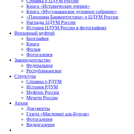
Справка о ЦДУМ России
Книга «Исторические очерки»
Книга «Мусульманское духовное собрание»
«Панорама Башкортостана» о ЦДУМ России
Награды ЦДУМ России
История ЦДУМ России в фотографиях
Верховный муфтий
Биография
Книга
Фильм
Фотогалерея
Законодательство
Федеральное
Республиканское
Структура
Справка о РДУМ
История РДУМ
Муфтии России
Мечети России
Архив
Документы
Газета «Маглюмат аль-Булгар»
Фотогалерея
Видеогалерея