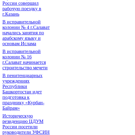
России совершил
рабочую поездку в
г.Казань
В исправительной
колонии № 4 г.Салават
начались занятия по
арабскому языку и
основам Ислама
В исправительной
колонии № 16
г.Салават начинается
строительство мечети
В пенитенциарных
учреждениях
Республики
Башкортостан идет
подготовка к
празднику «Курбан-
Байрам»
Историческую
резиденцию ЦДУМ
России посетили
руководители УФСИН