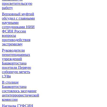
просветительскую
работу
Верховный муфтий
обсудил с главными
научными
сотрудниками НИИ
ФСИН России
вопросы
противодействия
экстремизму
Руководители
пенитенциарных
учреждений
Башкортостана
посетили Первую
соборную мечеть
г.Уфа
В столице
Башкортостана
состоялось заседание
антитеррористической
комиссии
Награды ГУФСИН