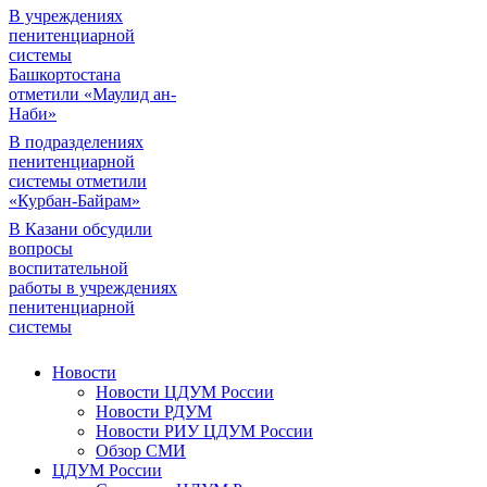
В учреждениях
пенитенциарной
системы
Башкортостана
отметили «Маулид ан-
Наби»
В подразделениях
пенитенциарной
системы отметили
«Курбан-Байрам»
В Казани обсудили
вопросы
воспитательной
работы в учреждениях
пенитенциарной
системы
Новости
Новости ЦДУМ России
Новости РДУМ
Новости РИУ ЦДУМ России
Обзор СМИ
ЦДУМ России