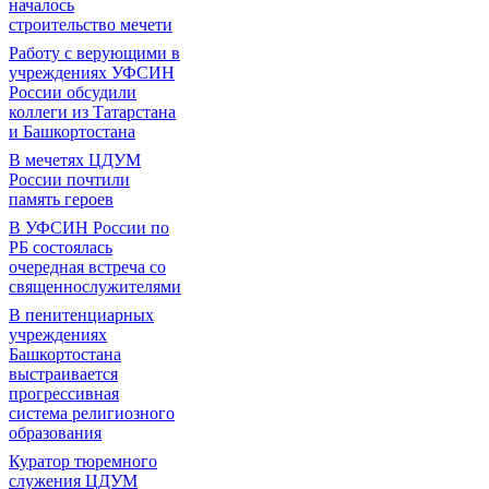
началось
строительство мечети
Работу с верующими в
учреждениях УФСИН
России обсудили
коллеги из Татарстана
и Башкортостана
В мечетях ЦДУМ
России почтили
память героев
В УФСИН России по
РБ состоялась
очередная встреча со
священнослужителями
В пенитенциарных
учреждениях
Башкортостана
выстраивается
прогрессивная
система религиозного
образования
Куратор тюремного
служения ЦДУМ