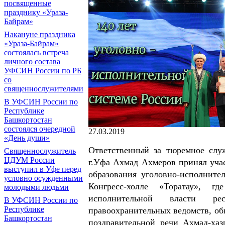
посвященные
празднику «Ураза-
Байрам»
Накануне праздника
«Ураза-Байрам»
состоялась встреча
личного состава
УФСИН России по РБ
со
священнослужителями
В УФСИН России по
Республике
Башкортостан
состоялся очередной
27.03.2019
«День души»
Ответственный за тюремное сл
Священнослужитель
ЦДУМ России
г.Уфа Ахмад Ахмеров принял учас
выступил в Уфе перед
образования уголовно-исполните
условно осужденными
Конгресс-холле «Торатау», г
молодыми людьми
исполнительной власти рес
В УФСИН России по
Республике
правоохранительных ведомств, об
Башкортостан
поздравительной речи Ахмад-ха