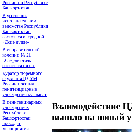
России по Республике
Башкортостан
В уголовно-
исполнительном
ведомстве Республики
Башкортостан
состоялся очередной
«День души»
В исправительной
колонии № 21
г.Стерлитамак
состоялся никах
Куратор тюремного
служения ЦДУМ
России посетил
пенитенциарные
учреждения г.Салават
В пенитенциарных
Взаимодействие 
учреждениях
Республики
вышло на новый у
Башкортостан
проходят
мероприятия,