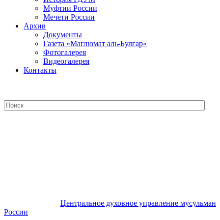
Муфтии России
Мечети России
Архив
Документы
Газета «Маглюмат аль-Булгар»
Фотогалерея
Видеогалерея
Контакты
Центральное духовное управление
мусульман России
Центральное духовное управление мусульман
России