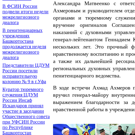
Александра Матвеенко с отве
В ФСИН России
Ахмеровым и руководителем отде
подвели итоги недели
межрелигиозного
органами и тюремному служе
диалога
вручение оригиналов Соглаше
В пенитенциарных
наказаний с духовными управл
учреждениях
генерал-лейтенантом Геннадием К
Башкортостана
нескольких лет. Это прочный ф
продолжается неделя
межрелигиозного
нравственному воспитанию и про
диалога
а также их дальнейшей ресоциа
Представители ЦДУМ
региональных духовных управле
России посетили
пенитенциарного ведомства.
исправительную
колонию № 9 в г.Уфа
В ходе встречи Ахмад Ахмеров 
Куратор тюремного
вручил генерал-майору внутрен
служения ЦДУМ
России Инсаф
выражением благодарности за д
Искандаров принял
нравственной работы в учреждени
участие в заседании
Общественного совета
при УФСИН России
по Республике
Башкортостан