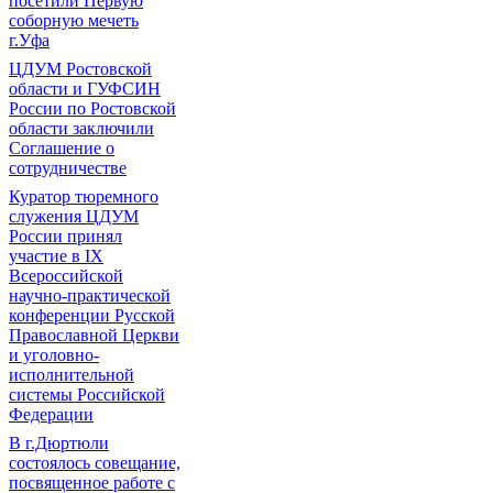
посетили Первую
соборную мечеть
г.Уфа
ЦДУМ Ростовской
области и ГУФСИН
России по Ростовской
области заключили
Соглашение о
сотрудничестве
Куратор тюремного
служения ЦДУМ
России принял
участие в IX
Всероссийской
научно-практической
конференции Русской
Православной Церкви
и уголовно-
исполнительной
системы Российской
Федерации
В г.Дюртюли
состоялось совещание,
посвященное работе с