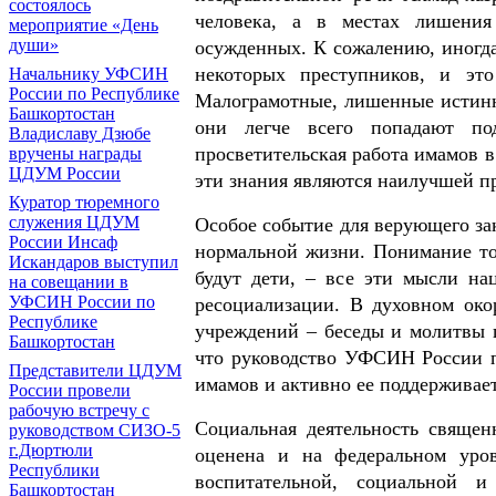
состоялось
человека, а в местах лишения
мероприятие «День
души»
осужденных. К сожалению, иногда
некоторых преступников, и это
Начальнику УФСИН
России по Республике
Малограмотные, лишенные истинн
Башкортостан
они легче всего попадают по
Владиславу Дзюбе
просветительская работа имамов в
вручены награды
ЦДУМ России
эти знания являются наилучшей п
Куратор тюремного
служения ЦДУМ
Особое событие для верующего за
России Инсаф
нормальной жизни. Понимание тог
Искандаров выступил
будут дети, – все эти мысли на
на совещании в
УФСИН России по
ресоциализации. В духовном ок
Республике
учреждений – беседы и молитвы 
Башкортостан
что руководство УФСИН России п
Представители ЦДУМ
имамов и активно ее поддерживает
России провели
рабочую встречу с
Социальная деятельность священ
руководством СИЗО-5
г.Дюртюли
оценена и на федеральном уров
Республики
воспитательной, социальной 
Башкортостан