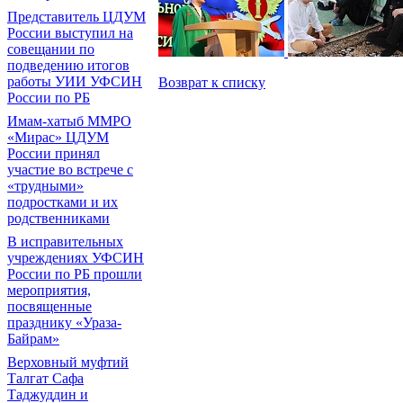
Представитель ЦДУМ
России выступил на
совещании по
подведению итогов
работы УИИ УФСИН
Возврат к списку
России по РБ
Имам-хатыб ММРО
«Мирас» ЦДУМ
России принял
участие во встрече с
«трудными»
подростками и их
родственниками
В исправительных
учреждениях УФСИН
России по РБ прошли
мероприятия,
посвященные
празднику «Ураза-
Байрам»
Верховный муфтий
Талгат Сафа
Таджуддин и