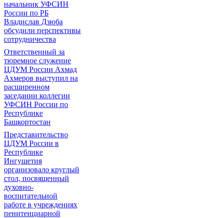
начальник УФСИН
России по РБ
Владислав Дзюба
обсудили перспективы
сотрудничества
Ответственный за
тюремное служение
ЦДУМ России Ахмад
Ахмеров выступил на
расширенном
заседании коллегии
УФСИН России по
Республике
Башкортостан
Представительство
ЦДУМ России в
Республике
Ингушетия
организовало круглый
стол, посвященный
духовно-
воспитательной
работе в учреждениях
пенитенциарной