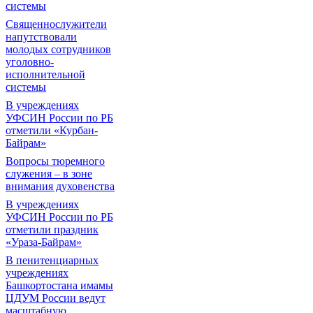
системы
Священнослужители
напутствовали
молодых сотрудников
уголовно-
исполнительной
системы
В учреждениях
УФСИН России по РБ
отметили «Курбан-
Байрам»
Вопросы тюремного
служения – в зоне
внимания духовенства
В учреждениях
УФСИН России по РБ
отметили праздник
«Ураза-Байрам»
В пенитенциарных
учреждениях
Башкортостана имамы
ЦДУМ России ведут
масштабную