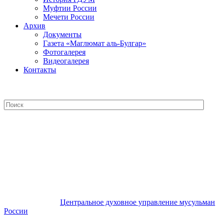
Муфтии России
Мечети России
Архив
Документы
Газета «Маглюмат аль-Булгар»
Фотогалерея
Видеогалерея
Контакты
Центральное духовное управление
мусульман России
Центральное духовное управление мусульман
России