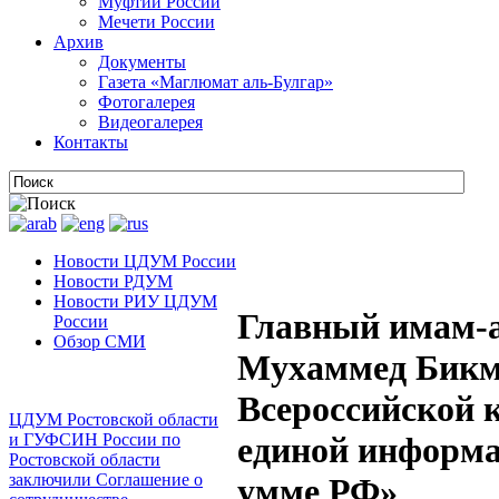
Муфтии России
Мечети России
Архив
Документы
Газета «Маглюмат аль-Булгар»
Фотогалерея
Видеогалерея
Контакты
Новости ЦДУМ России
Новости РДУМ
Новости РИУ ЦДУМ
Главный имам-а
России
Обзор СМИ
Мухаммед Бикма
Всероссийской 
ЦДУМ Ростовской области
и ГУФСИН России по
единой информа
Ростовской области
заключили Соглашение о
умме РФ»