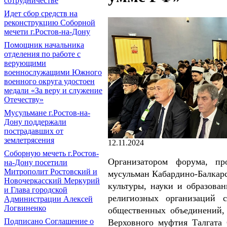
сотрудничестве
Идет сбор средств на
реконструкцию Соборной
мечети г.Ростов-на-Дону
Помощник начальника
отделения по работе с
верующими
военнослужащими Южного
военного округа удостоен
медали «За веру и служение
Отечеству»
Мусульмане г.Ростов-на-
Дону поддержали
пострадавших от
землетрясения
12.11.2024
Соборную мечеть г.Ростов-
Организатором форума, пр
на-Дону посетили
Митрополит Ростовский и
мусульман Кабардино-Балкар
Новочеркасский Меркурий
культуры, науки и образова
и Глава городской
религиозных организаций с
Администрации Алексей
Логвиненко
общественных объединений,
Подписано Соглашение о
Верховного муфтия Талгата