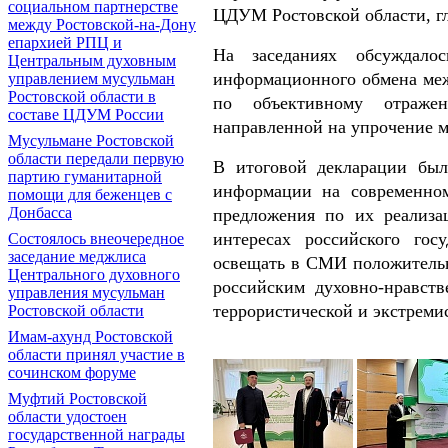
социальном партнерстве
ЦДУМ Ростовской области, г
между Ростовской-на-Дону
епархией РПЦ и
На заседаниях обсуждало
Центральным духовным
информационного обмена ме
управлением мусульман
Ростовской области в
по объективному отражен
составе ЦДУМ России
направленной на упрочение 
Мусульмане Ростовской
области передали первую
В итоговой декларации был
партию гуманитарной
информации на современном
помощи для беженцев с
Донбасса
предложения по их реализ
интересах российского го
Состоялось внеочередное
заседание меджлиса
освещать в СМИ положитель
Центрального духовного
российским духовно-нравст
управления мусульман
террористической и экстреми
Ростовской области
Имам-ахунд Ростовской
области принял участие в
сочинском форуме
Муфтий Ростовской
области удостоен
государственной награды